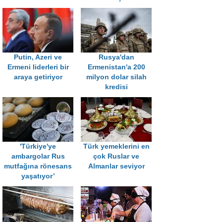
Putin, Azeri ve
Rusya'dan
Ermeni liderleri bir
Ermenistan'a 200
araya getiriyor
milyon dolar silah
kredisi
'Türkiye'ye
Türk yemeklerini en
ambargolar Rus
çok Ruslar ve
mutfağına rönesans
Almanlar seviyor
yaşatıyor’