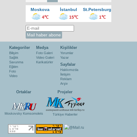
Moskova
İstanbul
St.Petersburg
4℃
15℃
1℃
Kategoriler
Medya
Kişilikler
Bilişim
Foto Galeri
Yorumlar
Sağlık
Video Galeri
Yazar
Savunma
Karikatürler
Sayfalar
Eğitim
Hakkımızda
Foto
İletişim
Video
Reklam
Arşiv
Ortaklar
Projeler
Moskovsky Komsomolets
Türkiye Haberler