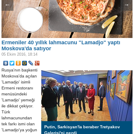
←
→
Ermeniler 40 yıllık lahmacunu "Lamadjo" yaptı
Moskova'da satıyor
05 Ekim 2016, 18:14
Rusya'nın başkenti
Moskova'da açılan
'Lamadjo' isimli
Ermeni restoranı
menüsündeki
'Lamadjo' yemeği
ile dikkat çekiyor.
Türk
lahmacunundan
tek farkı ismi olan
Putin, Sarkisyan'la beraber Tretyakov
'Lamadjo'ya yoğun
Galerisi'ni gezdi