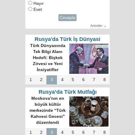
Hayır
Evet
Cevapla
Anketler →
Rusya'da Türk İş Dünyasi
Türk Dünyasında
Tek Bilgi Alanı
Hedefi: Bişkek
Zirvesi ve Yeni
İnsiyatifler
1
2
3
4
5
6
7
8
Rusya’da Türk Mutfağı
Moskova’nın en
büyük kültür
merkezinde “Türk
Kahvesi Gecesi”
düzenlendi
1
2
3
4
5
6
7
8