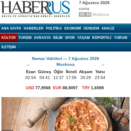
7 Ağustos 2026
cuma
08:49
Moskova
haberrus.ru
ANA SAYFA
HABERLER
POLITIKA
EKONOMI
GÜNDEM
ANALIZ
KÜLTÜR
TURIZM
AVRASYA
BILIM
SPOR
YAŞAM
RÖPORTAJ
YORUM
İLETİŞİM
Namaz Vakitleri — 7 Ağustos 2026
←
Moskova
→
Ezan
Güneş
Öğle
İkindi
Akşam
Yatsı
02:54
04:41
12:37
17:56
20:29
23:54
USD
77,9568
EUR
88,9097
TRY
1,6598