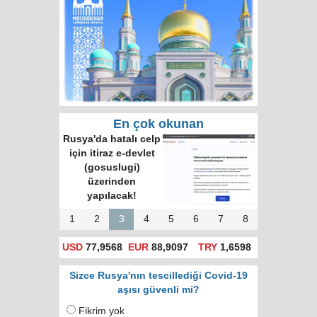
En çok okunan
Rusya'da hatalı celp
için itiraz e-devlet
(gosuslugi)
üzerinden
yapılacak!
1
2
3
4
5
6
7
8
USD
77,9568
EUR
88,9097
TRY
1,6598
Sizce Rusya'nın tescillediği Covid-19
aşısı güvenli mi?
Fikrim yok