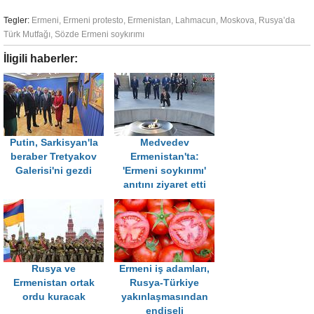
Tegler:
Ermeni
,
Ermeni protesto
,
Ermenistan
,
Lahmacun
,
Moskova
,
Rusya’da
Türk Mutfağı
,
Sözde Ermeni soykırımı
İligili haberler:
Putin, Sarkisyan'la
Medvedev
beraber Tretyakov
Ermenistan'ta:
Galerisi'ni gezdi
'Ermeni soykırımı'
anıtını ziyaret etti
Rusya ve
Ermeni iş adamları,
Ermenistan ortak
Rusya-Türkiye
ordu kuracak
yakınlaşmasından
endişeli