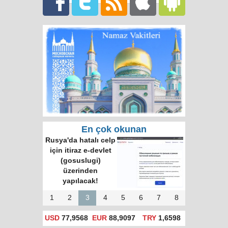
En çok okunan
Rusya'da hatalı celp
için itiraz e-devlet
(gosuslugi)
üzerinden
yapılacak!
1
2
3
4
5
6
7
8
USD
77,9568
EUR
88,9097
TRY
1,6598