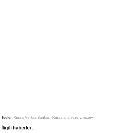
Tegler:
Rusya Merkez Bankası
,
Rusya altın rezerv
,
rezerv
İligili haberler: