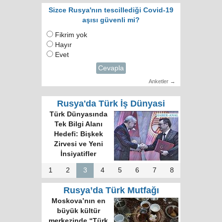
Sizce Rusya'nın tescillediği Covid-19
aşısı güvenli mi?
Fikrim yok
Hayır
Evet
Cevapla
Anketler →
Rusya'da Türk İş Dünyasi
Türk Dünyasında
Tek Bilgi Alanı
Hedefi: Bişkek
Zirvesi ve Yeni
İnsiyatifler
1
2
3
4
5
6
7
8
Rusya’da Türk Mutfağı
Moskova’nın en
büyük kültür
merkezinde “Türk