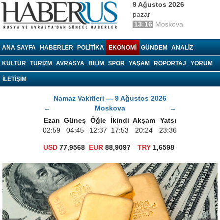
9 Ağustos 2026
pazar
13:16
Moskova
haberrus.ru
ANA SAYFA
HABERLER
POLITIKA
EKONOMI
GÜNDEM
ANALIZ
KÜLTÜR
TURIZM
AVRASYA
BILIM
SPOR
YAŞAM
RÖPORTAJ
YORUM
İLETİŞİM
Namaz Vakitleri — 9 Ağustos 2026
←
Moskova
→
Ezan
Güneş
Öğle
İkindi
Akşam
Yatsı
02:59
04:45
12:37
17:53
20:24
23:36
USD
77,9568
EUR
88,9097
TRY
1,6598