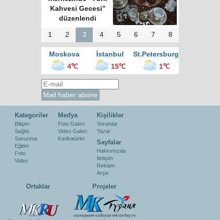
Kahvesi Gecesi”
düzenlendi
1
2
3
4
5
6
7
8
Moskova
İstanbul
St.Petersburg
4℃
15℃
1℃
Kategoriler
Medya
Kişilikler
Bilişim
Foto Galeri
Yorumlar
Sağlık
Video Galeri
Yazar
Savunma
Karikatürler
Sayfalar
Eğitim
Hakkımızda
Foto
İletişim
Video
Reklam
Arşiv
Ortaklar
Projeler