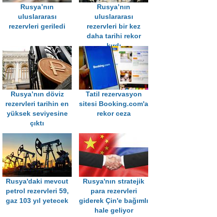
Rusya’nın
Rusya’nın
uluslararası
uluslararası
rezervleri geriledi
rezervleri bir kez
daha tarihi rekor
kırdı
Rusya’nın döviz
Tatil rezervasyon
rezervleri tarihin en
sitesi Booking.com'a
yüksek seviyesine
rekor ceza
çıktı
Rusya'daki mevcut
Rusya'nın stratejik
petrol rezervleri 59,
para rezervleri
gaz 103 yıl yetecek
giderek Çin'e bağımlı
hale geliyor