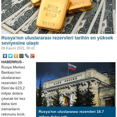
←
→
Rusya'nın uluslararası rezervleri tarihin en yüksek
seviyesine ulaştı
09 Kasım 2021, 00:42
HABERRUS -
Rusya Merkez
Bankası’nın
uluslararası
rezervleri 29
Ekim'de 623,2
milyar dolara
çıkarak bir kez
daha tüm
zamanların
Rusya'nın uluslararası rezervleri 16.7
rekorunu kırdı.
milyar dolar arttı