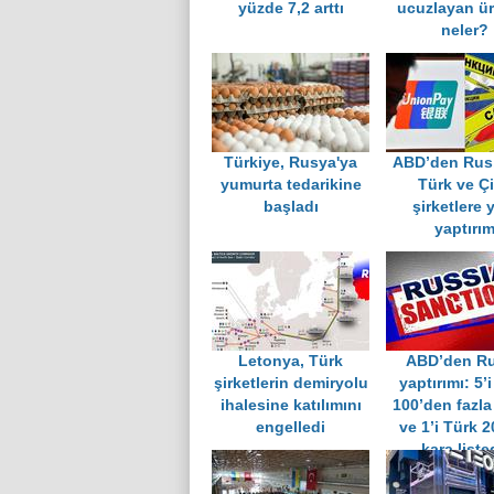
yüzde 7,2 arttı
ucuzlayan ür
neler?
Türkiye, Rusya'ya
ABD’den Rus
yumurta tedarikine
Türk ve Çi
başladı
şirketlere 
yaptırı
Letonya, Türk
ABD’den R
şirketlerin demiryolu
yaptırımı: 5’
ihalesine katılımını
100’den fazla 
engelledi
ve 1’i Türk 2
kara liste