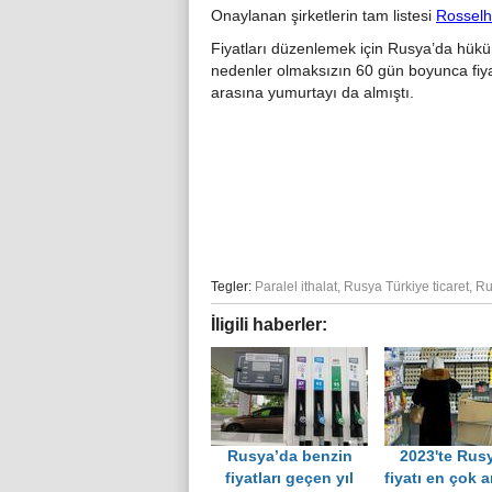
Onaylanan şirketlerin tam listesi
Rosselh
Fiyatları düzenlemek için Rusya’da hüküm
nedenler olmaksızın 60 gün boyunca fiyat
arasına yumurtayı da almıştı.
Tegler:
Paralel ithalat
,
Rusya Türkiye ticaret
,
Ru
İligili haberler:
Rusya’da benzin
2023'te Rus
fiyatları geçen yıl
fiyatı en çok a