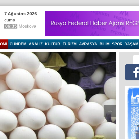
7 Ağustos 2026
cuma
06:35
Moskova
OMI
GÜNDEM
ANALIZ
KÜLTÜR
TURIZM
AVRASYA
BILIM
SPOR
YAŞAM
→