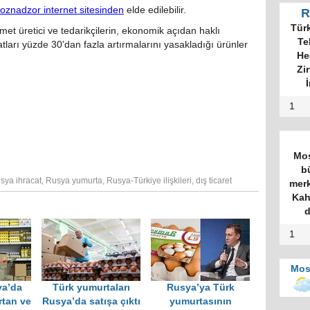
oznadzor internet sitesinden
elde edilebilir.
R
Tür
et üretici ve tedarikçilerin, ekonomik açıdan haklı
Te
ları yüzde 30'dan fazla artırmalarını yasakladığı ürünler
He
Zi
İ
1
Mos
b
sya ihracat
,
Rusya yumurta
,
Rusya-Türkiye ilişkileri
,
dış ticaret
merk
Kah
d
1
Mos
ya’da
Türk yumurtaları
Rusya’ya Türk
rtan ve
Rusya’da satışa çıktı
yumurtasının