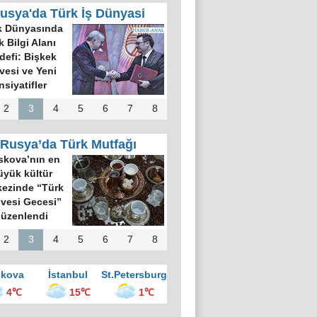
usya'da Türk İş Dünyasi
k Dünyasında
k Bilgi Alanı
defi: Bişkek
rvesi ve Yeni
nsiyatifler
2
3
4
5
6
7
8
Rusya’da Türk Mutfağı
kova’nın en
üyük kültür
ezinde “Türk
vesi Gecesi”
üzenlendi
2
3
4
5
6
7
8
kova
İstanbul
St.Petersburg
4℃
15℃
1℃