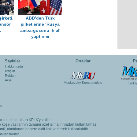
irketi,
ABD’den Türk
ansör
şirketlerine ‘Rusya
k
ambargosunu ihlal'
yaptırımı
Sayfalar
Ortaklar
Pr
Hakkımızda
İletişim
Reklam
Arşiv
Moskovsky Komsomolets
Türki
a
rının tüm hakları KPLK'ya aittir.
ve köşe yazılarının tamamı özel izin alınmadan kullanılamaz.
, alıntılanan habere aktif link verilerek kullanılabilir.
aklar saklıdır.