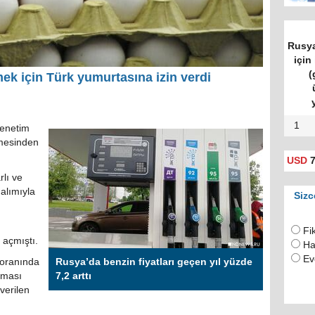
Rusya
için 
(
mek için Türk yumurtasına izin verdi
1
enetim
mesinden
USD
7
rlı ve
alımıyla
Sizc
Fi
 açmıştı.
Ha
Ev
 oranında
Rusya’da benzin fiyatları geçen yıl yüzde
aması
7,2 arttı
verilen