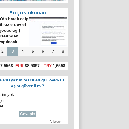
En çok okunan
'da hatalı celp
itiraz e-devlet
gosuslugi)
üzerinden
yapılacak!
2
3
4
5
6
7
8
7,9568
EUR
88,9097
TRY
1,6598
e Rusya'nın tescillediği Covid-19
aşısı güvenli mi?
krim yok
yır
et
Cevapla
Anketler →