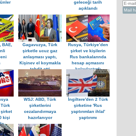
ünler
geleceği tarih
açıklandı
, BAE,
Gagavuzya, Türk
Rusya, Türkiye’den
nli
şirketle ucuz gaz
şirket ve kişilerin
yeni
anlaşması yaptı,
Rus bankalarında
m
Kişinev el koymakla
hesap açmasını
tehdit etti
kolaylaştırdı
usya
WSJ: ABD, Türk
İngiltere'den 2 Türk
i Türk
şirketlerini
şirketine 'Rus
şirket
cezalandırmaya
yaptırımları ihlal'
0 kişi
hazırlanıyor
yaptırımı
de