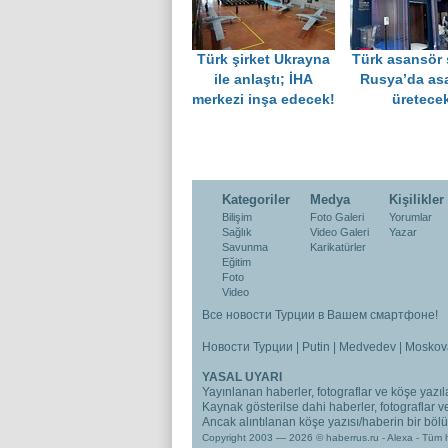
Türk şirket Ukrayna
Türk asansör ş
ile anlaştı; İHA
Rusya’da as
merkezi inşa edecek!
üretece
Kategoriler
Medya
Kişilikler
Bilişim
Foto Galeri
Yorumlar
Sağlık
Video Galeri
Yazar
Savunma
Karikatürler
Eğitim
Foto
Video
Все новости Турции в Вашем смартфоне!
Новости Турции
|
Putin
|
Medvedev
|
Moskov
YASAL UYARI
Yayınlanan haberler, fotograflar ve köşe yazıla
Kaynak gösterilse dahi haberler, fotograflar 
Ancak alıntılanan köşe yazısı/haberin bir bölümü
Copyright 2003 — 2026 © haberrus.ru -
Alexa
- Tüm h