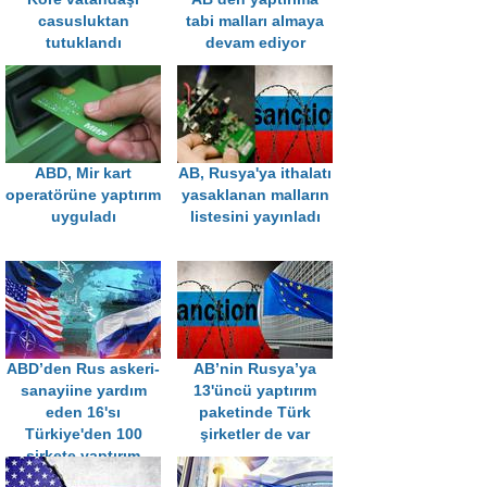
casusluktan
tabi malları almaya
tutuklandı
devam ediyor
ABD, Mir kart
AB, Rusya'ya ithalatı
operatörüne yaptırım
yasaklanan malların
uyguladı
listesini yayınladı
ABD’den Rus askeri-
AB’nin Rusya’ya
sanayiine yardım
13'üncü yaptırım
eden 16'sı
paketinde Türk
Türkiye'den 100
şirketler de var
şirkete yaptırım