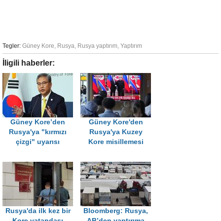
Tegler:
Güney Kore
,
Rusya
,
Rusya yaptırım
,
Yaptırım
İligili haberler:
Güney Kore’den
Güney Kore'den
Rusya'ya "kırmızı
Rusya'ya Kuzey
çizgi" uyarısı
Kore misillemesi
Rusya'da ilk kez bir
Bloomberg: Rusya,
Kore vatandaşı
AB’den yaptırıma