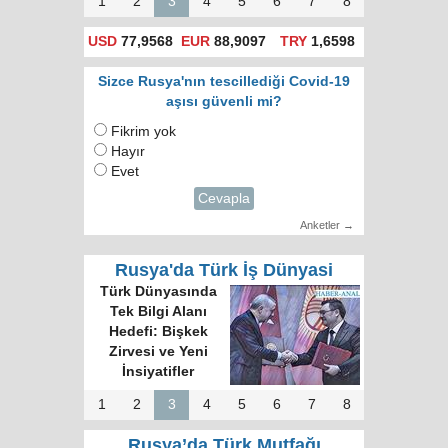
1
2
3
4
5
6
7
8
USD
77,9568
EUR
88,9097
TRY
1,6598
Sizce Rusya'nın tescillediği Covid-19
aşısı güvenli mi?
Fikrim yok
Hayır
Evet
Cevapla
Anketler →
Rusya'da Türk İş Dünyasi
Türk Dünyasında
Tek Bilgi Alanı
Hedefi: Bişkek
Zirvesi ve Yeni
İnsiyatifler
1
2
3
4
5
6
7
8
Rusya’da Türk Mutfağı