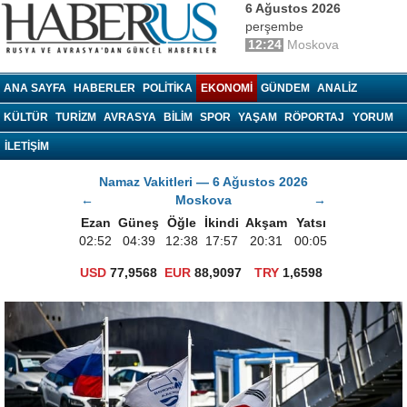
6 Ağustos 2026
perşembe
12:24
Moskova
haberrus.ru
ANA SAYFA
HABERLER
POLITIKA
EKONOMI
GÜNDEM
ANALIZ
KÜLTÜR
TURIZM
AVRASYA
BILIM
SPOR
YAŞAM
RÖPORTAJ
YORUM
İLETİŞİM
Namaz Vakitleri — 6 Ağustos 2026
←
Moskova
→
Ezan
Güneş
Öğle
İkindi
Akşam
Yatsı
02:52
04:39
12:38
17:57
20:31
00:05
USD
77,9568
EUR
88,9097
TRY
1,6598