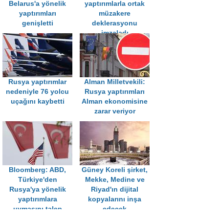
Belarus'a yönelik
yaptırımlarla ortak
yaptırımları
müzakere
genişletti
deklerasyonu
imzaladı
Rusya yaptırımlar
Alman Milletvekili:
nedeniyle 76 yolcu
Rusya yaptırımları
uçağını kaybetti
Alman ekonomisine
zarar veriyor
Bloomberg: ABD,
Güney Koreli şirket,
Türkiye'den
Mekke, Medine ve
Rusya'ya yönelik
Riyad'ın dijital
yaptırımlara
kopyalarını inşa
uymasını talep
edecek
edecek