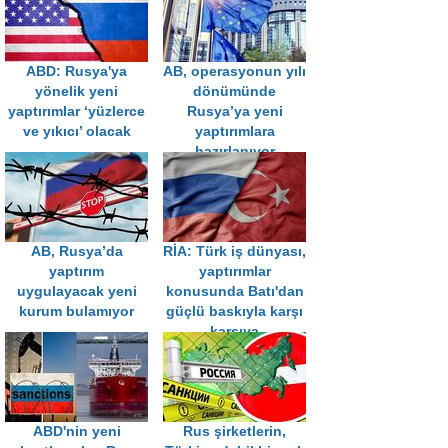
ABD: Rusya'ya
AB, operasyonun yılı
yönelik yeni
dönümünde
yaptırımlar ‘yüzlerce
Rusya’ya yeni
ve yıkıcı’ olacak
yaptırımlara
hazırlanıyor
AB, Rusya’da
RİA: Türk iş dünyası,
yaptırım
yaptırımlar
uygulayacak yeni
konusunda Batı'dan
kurum bulamıyor
güçlü baskıyla karşı
karşıya
ABD'nin yeni
Rus şirketlerin,