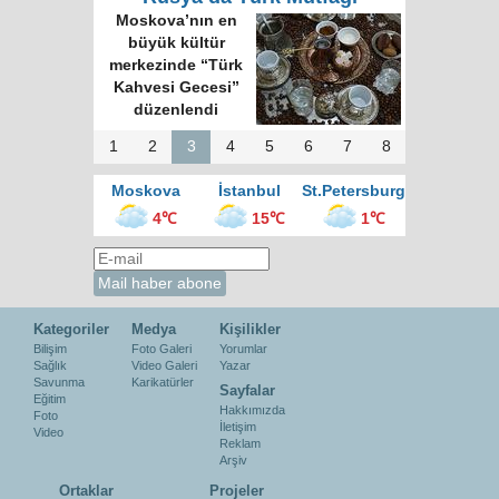
Moskova’nın en
büyük kültür
merkezinde “Türk
Kahvesi Gecesi”
düzenlendi
1
2
3
4
5
6
7
8
Moskova
İstanbul
St.Petersburg
4℃
15℃
1℃
Kategoriler
Medya
Kişilikler
Bilişim
Foto Galeri
Yorumlar
Sağlık
Video Galeri
Yazar
Savunma
Karikatürler
Sayfalar
Eğitim
Hakkımızda
Foto
İletişim
Video
Reklam
Arşiv
Ortaklar
Projeler