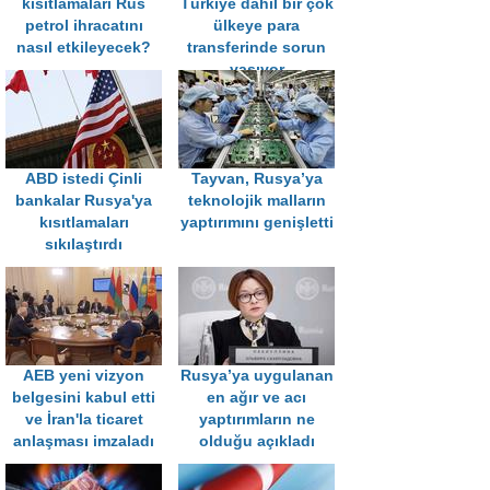
kısıtlamaları Rus
Türkiye dahil bir çok
petrol ihracatını
ülkeye para
nasıl etkileyecek?
transferinde sorun
yaşıyor
ABD istedi Çinli
Tayvan, Rusya’ya
bankalar Rusya'ya
teknolojik malların
kısıtlamaları
yaptırımını genişletti
sıkılaştırdı
AEB yeni vizyon
Rusya’ya uygulanan
belgesini kabul etti
en ağır ve acı
ve İran'la ticaret
yaptırımların ne
anlaşması imzaladı
olduğu açıkladı