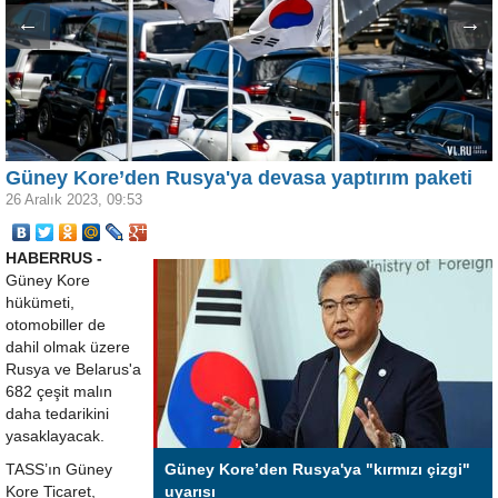
←
→
Güney Kore’den Rusya'ya devasa yaptırım paketi
26 Aralık 2023, 09:53
HABERRUS -
Güney Kore
hükümeti,
otomobiller de
dahil olmak üzere
Rusya ve Belarus'a
682 çeşit malın
daha tedarikini
yasaklayacak.
TASS’ın Güney
Güney Kore’den Rusya'ya "kırmızı çizgi"
Kore Ticaret,
uyarısı