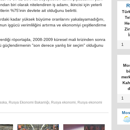
an biri olarak nitelendiren iş adamı, ikincisi için yeterli
R
erin %75'inin devlete ait olduğunu belirtti.
Tür
Te
lardaki kadar yüksek büyüme oranlarını yakalayamadığını,
He
nun işgücü verimliliğini artırma ve ekonomiyi çeşitlendirme
Zi
İ
rdiği röportajda, 2008-2009 küresel mali krizinden sonra
1
ü güçlendirmenin "son derece yanlış bir seçim" olduğunu
Mos
b
merk
Kah
d
1
aska
,
Rusya Ekonomi Bakanlığı
,
Rusya ekonomi
,
Rusya ekonomi
Mos