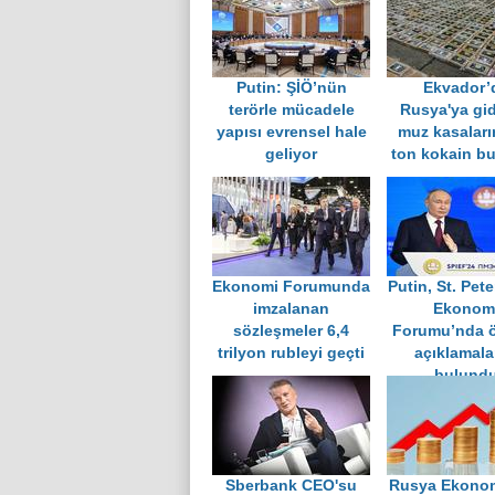
Putin: ŞİÖ’nün
Ekvador’
terörle mücadele
Rusya'ya gi
yapısı evrensel hale
muz kasaları
geliyor
ton kokain b
Ekonomi Forumunda
Putin, St. Pet
imzalanan
Ekonom
sözleşmeler 6,4
Forumu’nda 
trilyon rubleyi geçti
açıklamala
bulund
Sberbank CEO'su
Rusya Ekonomi