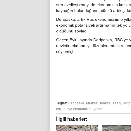
sıra özelleştirmeyi de ekonominin kozlarınd
kaynağın bulunduğunu, çünkü artık şirketl
Deripaska, artık Rus ekonomisinin o yıl
ekonomik potansiyeli artırmanın tek yolu
olduğunu söyledi.
Geçen Eylül ayında Deripaska, RBC'ye ve
devletin ekonomiyi düzenlemedeki rolün
söylemişti.
Tegler:
Deripaska
,
Merkez Bankası
,
Oleg Derip
kriz
,
rusya ekonomik büyüme
İligili haberler: