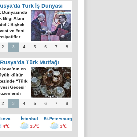
usya'da Türk İş Dünyasi
k Dünyasında
k Bilgi Alanı
defi: Bişkek
rvesi ve Yeni
nsiyatifler
2
3
4
5
6
7
8
Rusya’da Türk Mutfağı
kova’nın en
üyük kültür
ezinde “Türk
vesi Gecesi”
üzenlendi
2
3
4
5
6
7
8
kova
İstanbul
St.Petersburg
4℃
15℃
1℃