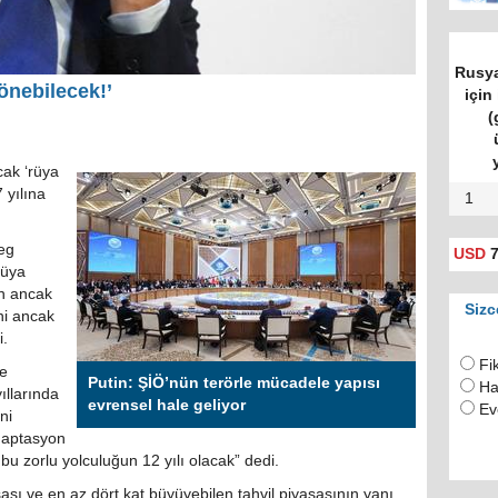
Rusya
önebilecek!’
için 
(
cak ‘rüya
 yılına
1
leg
USD
7
rüya
ın ancak
Sizc
ni ancak
i.
Fi
de
Putin: ŞİÖ’nün terörle mücadele yapısı
Ha
ıllarında
evrensel hale geliyor
Ev
ni
daptasyon
bu zorlu yolculuğun 12 yılı olacak” dedi.
ası ve en az dört kat büyüyebilen tahvil piyasasının yanı