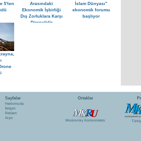
e 5'ten
Arasındaki
İslam Dünyası”
üdü
Ekonomik İşbirliği
ekonomik forumu
Dış Zorluklara Karşı
başlıyor
Dirençlidir
rayna,
ı
Drone
i
Sayfalar
Ortaklar
Pr
Hakkımızda
İletişim
Reklam
Arşiv
Moskovsky Komsomolets
Türki