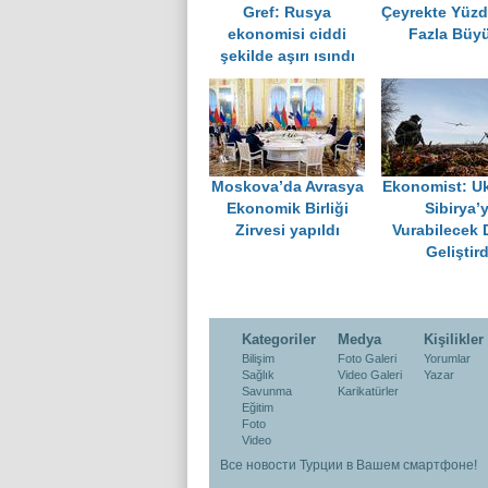
Gref: Rusya
Çeyrekte Yüzd
ekonomisi ciddi
Fazla Büy
şekilde aşırı ısındı
Moskova’da Avrasya
Ekonomist: Uk
Ekonomik Birliği
Sibirya’y
Zirvesi yapıldı
Vurabilecek 
Geliştird
Kategoriler
Medya
Kişilikler
Bilişim
Foto Galeri
Yorumlar
Sağlık
Video Galeri
Yazar
Savunma
Karikatürler
Eğitim
Foto
Video
Все новости Турции в Вашем смартфоне!