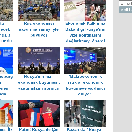
da
Rus ekonomisi
Ekonomik Kalkınma
decek
savunma sanayiiyle
Bakanlığı Rusya'nın
nda 3
büyüyor
vize politikasını
ulundu
değiştirmeyi önerdi
ersburg
Rusya'nın hızlı
‘Makroekonomik
i
ekonomik büyümesi,
istikrar ekonomik
önemli
yaptırımların sonucu
büyümeye yardımcı
rda
oluyor’
u
si İlk
Putin: Rusya ile Çin
Kazan’da “Rusya–