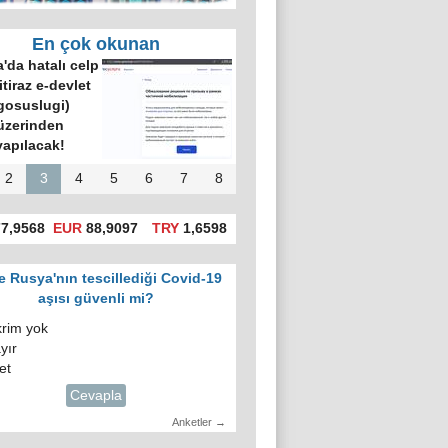
En çok okunan
'da hatalı celp
itiraz e-devlet
gosuslugi)
üzerinden
yapılacak!
2
3
4
5
6
7
8
7,9568
EUR
88,9097
TRY
1,6598
e Rusya'nın tescillediği Covid-19
aşısı güvenli mi?
krim yok
yır
et
Cevapla
Anketler →