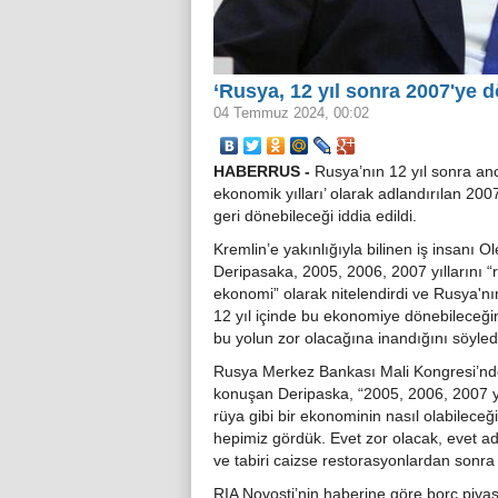
‘Rusya, 12 yıl sonra 2007'ye d
04 Temmuz 2024, 00:02
HABERRUS -
Rusya’nın 12 yıl sonra an
ekonomik yılları’ olarak adlandırılan 2007
geri dönebileceği iddia edildi.
Kremlin’e yakınlığıyla bilinen iş insanı O
Deripasaka, 2005, 2006, 2007 yıllarını “
ekonomi” olarak nitelendirdi ve Rusya'n
12 yıl içinde bu ekonomiye dönebileceği
bu yolun zor olacağına inandığını söyled
Rusya Merkez Bankası Mali Kongresi’n
konuşan Deripaska, “2005, 2006, 2007 y
rüya gibi bir ekonominin nasıl olabileceği
hepimiz gördük. Evet zor olacak, evet a
ve tabiri caizse restorasyonlardan sonra 
RIA Novosti’nin haberine göre borç piyas