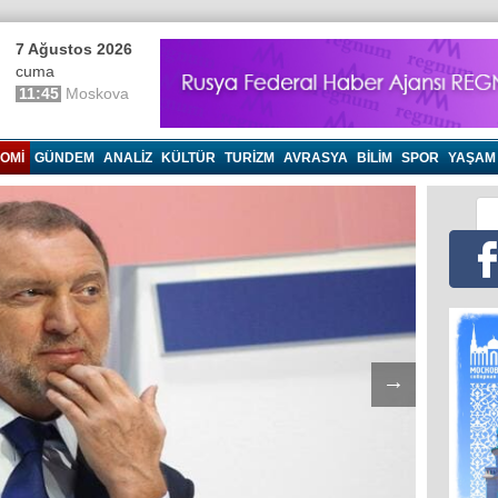
7 Ağustos 2026
cuma
11:45
Moskova
OMI
GÜNDEM
ANALIZ
KÜLTÜR
TURIZM
AVRASYA
BILIM
SPOR
YAŞAM
→