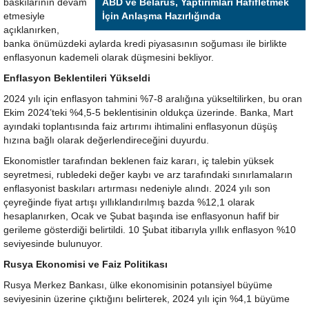
baskılarının devam
ABD ve Belarus, Yaptırımları Hafifletmek
etmesiyle
İçin Anlaşma Hazırlığında
açıklanırken,
banka önümüzdeki aylarda kredi piyasasının soğuması ile birlikte
enflasyonun kademeli olarak düşmesini bekliyor.
Enflasyon Beklentileri Yükseldi
2024 yılı için enflasyon tahmini %7-8 aralığına yükseltilirken, bu oran
Ekim 2024’teki %4,5-5 beklentisinin oldukça üzerinde. Banka, Mart
ayındaki toplantısında faiz artırımı ihtimalini enflasyonun düşüş
hızına bağlı olarak değerlendireceğini duyurdu.
Ekonomistler tarafından beklenen faiz kararı, iç talebin yüksek
seyretmesi, rubledeki değer kaybı ve arz tarafındaki sınırlamaların
enflasyonist baskıları artırması nedeniyle alındı. 2024 yılı son
çeyreğinde fiyat artışı yıllıklandırılmış bazda %12,1 olarak
hesaplanırken, Ocak ve Şubat başında ise enflasyonun hafif bir
gerileme gösterdiği belirtildi. 10 Şubat itibarıyla yıllık enflasyon %10
seviyesinde bulunuyor.
Rusya Ekonomisi ve Faiz Politikası
Rusya Merkez Bankası, ülke ekonomisinin potansiyel büyüme
seviyesinin üzerine çıktığını belirterek, 2024 yılı için %4,1 büyüme