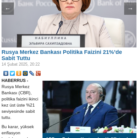
←
→
Rusya Merkez Bankası Politika Faizini 21%’de
Sabit Tuttu
14 Şubat 2025, 20:22
HABERRUS -
Rusya Merkez
Bankası (CBR),
politika faizini ikinci
kez üst üste %21
seviyesinde sabit
tuttu.
Bu karar, yüksek
enflasyon