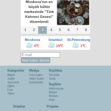
Moskova’nın en
büyük kültür
merkezinde “Türk
Kahvesi Gecesi”
düzenlendi
1
2
3
4
5
6
7
8
Moskova
İstanbul
St.Petersburg
4℃
15℃
1℃
Kategoriler
Medya
Kişilikler
Bilişim
Foto Galeri
Yorumlar
Sağlık
Video Galeri
Yazar
Savunma
Karikatürler
Sayfalar
Eğitim
Hakkımızda
Foto
İletişim
Video
Reklam
Arşiv
Ortaklar
Projeler