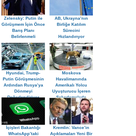
Zelensky: Putin ile
AB, Ukrayna’nın
Görüşmem İçin Önce
Birliğe Katılım
Barış Planı
Sürecini
Belirlenmeli
Hızlandırıyor
Hyundai, Trump-
Moskova
Putin Görüşmesinin
Havalimanında
Ardından Rusya’ya
Amerikalı Yolcu
Dönmeyi
Uyuşturucu İçeren
Değerlendiriyor
Şekerlemelerle
Yakalandı
İçişleri Bakanlığı
Kremlin: Vance’in
WhatsApp’taki
Açıklamaları Yeni Bir