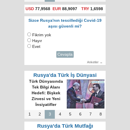
USD
77,9568
EUR
88,9097
TRY
1,6598
Sizce Rusya'nın tescillediği Covid-19
aşısı güvenli mi?
Fikrim yok
Hayır
Evet
Cevapla
Anketler →
Rusya'da Türk İş Dünyasi
Türk Dünyasında
Tek Bilgi Alanı
Hedefi: Bişkek
Zirvesi ve Yeni
İnsiyatifler
1
2
3
4
5
6
7
8
Rusya’da Türk Mutfağı