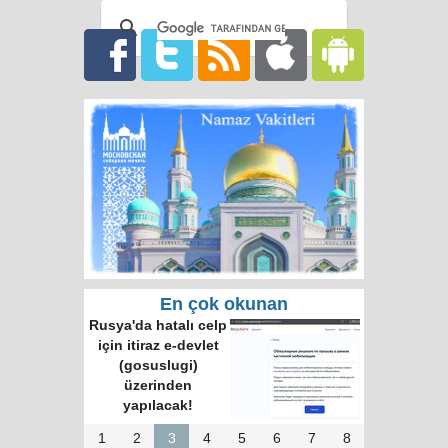
En çok okunan
Rusya'da hatalı celp
için itiraz e-devlet
(gosuslugi)
üzerinden
yapılacak!
1
2
3
4
5
6
7
8