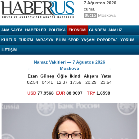
7 Ağustos 2026
cuma
08:15
Moskova
haberrus.ru
ANA SAYFA
HABERLER
POLITIKA
EKONOMI
GÜNDEM
ANALIZ
KÜLTÜR
TURIZM
AVRASYA
BILIM
SPOR
YAŞAM
RÖPORTAJ
YORUM
İLETİŞİM
Namaz Vakitleri — 7 Ağustos 2026
←
Moskova
→
Ezan
Güneş
Öğle
İkindi
Akşam
Yatsı
02:54
04:41
12:37
17:56
20:29
23:54
USD
77,9568
EUR
88,9097
TRY
1,6598