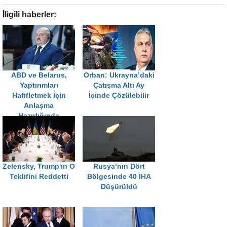
İligili haberler:
ABD ve Belarus,
Orban: Ukrayna’daki
Yaptırımları
Çatışma Altı Ay
Hafifletmek İçin
İçinde Çözülebilir
Anlaşma
Hazırlığında
Zelensky, Trump'ın O
Rusya’nın Dört
Teklifini Reddetti
Bölgesinde 40 İHA
Düşürüldü