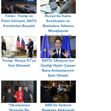
Times: Trump ve
Rusya’da Kamu
Putin Görüştü, NATO
Kuruluşları ve
Koridorları Boşaldı
Bankalara Yabancı
Mesajlaşma
Programı Yasağı
Trump: Rusya G7’ye
NATO: Ukrayna’nın
Geri Dönmeli
Üyeliği Hiçbir Zaman
Barış Anlaşmasının
Şartı Olmadı
“Uluslararası
ABD’de Serbest
Düzeyde Bir
Bırakılan Aleksandr