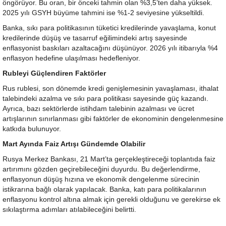
öngörüyor. Bu oran, bir önceki tahmin olan %3,5’ten daha yüksek.
2025 yılı GSYH büyüme tahmini ise %1-2 seviyesine yükseltildi.
Banka, sıkı para politikasının tüketici kredilerinde yavaşlama, konut
kredilerinde düşüş ve tasarruf eğilimindeki artış sayesinde
enflasyonist baskıları azaltacağını düşünüyor. 2026 yılı itibarıyla %4
enflasyon hedefine ulaşılması hedefleniyor.
Rubleyi Güçlendiren Faktörler
Rus rublesi, son dönemde kredi genişlemesinin yavaşlaması, ithalat
talebindeki azalma ve sıkı para politikası sayesinde güç kazandı.
Ayrıca, bazı sektörlerde istihdam talebinin azalması ve ücret
artışlarının sınırlanması gibi faktörler de ekonominin dengelenmesine
katkıda bulunuyor.
Mart Ayında Faiz Artışı Gündemde Olabilir
Rusya Merkez Bankası, 21 Mart’ta gerçekleştireceği toplantıda faiz
artırımını gözden geçirebileceğini duyurdu. Bu değerlendirme,
enflasyonun düşüş hızına ve ekonomik dengelenme sürecinin
istikrarına bağlı olarak yapılacak. Banka, katı para politikalarının
enflasyonu kontrol altına almak için gerekli olduğunu ve gerekirse ek
sıkılaştırma adımları atılabileceğini belirtti.