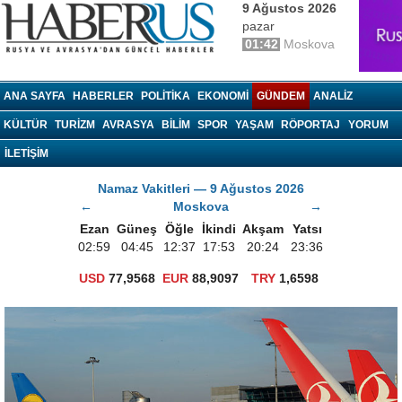
9 Ağustos 2026
pazar
01:42
Moskova
haberrus.ru
ANA SAYFA
HABERLER
POLITIKA
EKONOMI
GÜNDEM
ANALIZ
KÜLTÜR
TURIZM
AVRASYA
BILIM
SPOR
YAŞAM
RÖPORTAJ
YORUM
İLETİŞİM
Namaz Vakitleri — 9 Ağustos 2026
←
Moskova
→
Ezan
Güneş
Öğle
İkindi
Akşam
Yatsı
02:59
04:45
12:37
17:53
20:24
23:36
USD
77,9568
EUR
88,9097
TRY
1,6598