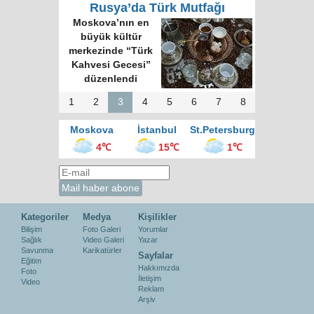
Rusya’da Türk Mutfağı
Moskova’nın en
büyük kültür
merkezinde “Türk
Kahvesi Gecesi”
düzenlendi
1
2
3
4
5
6
7
8
Moskova
İstanbul
St.Petersburg
4℃
15℃
1℃
Kategoriler
Medya
Kişilikler
Bilişim
Foto Galeri
Yorumlar
Sağlık
Video Galeri
Yazar
Savunma
Karikatürler
Sayfalar
Eğitim
Hakkımızda
Foto
İletişim
Video
Reklam
Arşiv