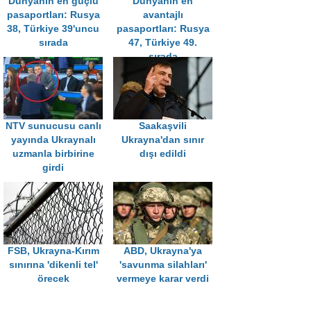
Dünyanın en güçlü
Dünyanın en
pasaportları: Rusya
avantajlı
38, Türkiye 39'uncu
pasaportları: Rusya
sırada
47, Türkiye 49.
sırada
NTV sunucusu canlı
Saakaşvili
yayında Ukraynalı
Ukrayna'dan sınır
uzmanla birbirine
dışı edildi
girdi
FSB, Ukrayna-Kırım
ABD, Ukrayna'ya
sınırına 'dikenli tel'
'savunma silahları'
örecek
vermeye karar verdi