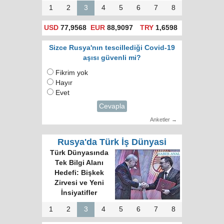
1
2
3
4
5
6
7
8
USD
77,9568
EUR
88,9097
TRY
1,6598
Sizce Rusya'nın tescillediği Covid-19
aşısı güvenli mi?
Fikrim yok
Hayır
Evet
Cevapla
Anketler →
Rusya'da Türk İş Dünyasi
Türk Dünyasında
Tek Bilgi Alanı
Hedefi: Bişkek
Zirvesi ve Yeni
İnsiyatifler
1
2
3
4
5
6
7
8