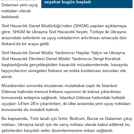
seyahat bugün başladı
Dalaman yeni uçuş
noktaları olarak
belirlendi.
Sivil Havacılık Genel Müdürlüğü'nden (SHGM) yapılan açıklamaya
göre, SHGM ile Ukrayna Sivil Havacılık heyeti, Türkiye ile Ukrayna
arasındaki seferlerin ve uçuş noktalarının artırılması amacıyla dün
Ankara'da bir araya geldi.
Sivil Havacılık Genel Müdür Yardımcısı Haydar Yalçın ve Ukrayna
Sivil Havacılık Otoritesi Genel Müdür Yardımcısı Sergii Korshuk
başkanlığında gerçekleştirilen havacılık müzakerelerinde, havayolu
taşıyıcılarının süregelen frekans ve nokta kısıtlaması sorunları ele
alındı.
Müzakereler sonunda imzalanan mutabakat zaptı ile İstanbul-
Odessa hattında mevcut frekans sayısının iki katına çıkarılması
konusunda anlaşma sağlandı. İstanbul-Odessa hattındaki haftalık
uçuşları 14'ten 28'e çıkarılırken, iki ülke arasında yeni uçuş noktaları
konusunda da mutabık kalındı.
Bu kapsamda, Türk tarafı için İzmir, Bodrum, Bursa ve Dalaman çıkış
noktası, Ukrayna tarafı için de varış noktası olarak kabul edilerek bu
şehirlerden karşılıklı sefer düzenlenmesine imkan sağlandı.