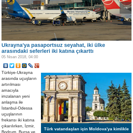
←
→
Ukrayna'ya pasaportsuz seyahat, iki ülke
arasındaki seferleri iki katına çıkarttı
05 Nisan 2018, 04:00
Türkiye-Ukrayna
arasında uçuşların
artırılması
amacıyla
imzalanan yeni
anlaşma ile
İstanbul-Odessa
uçuşlarının
frekansı iki katına
çıkarılırken, İzmir,
Türk vatandaşları için Moldova'ya kimlikle
Bodrum, Bursa ve