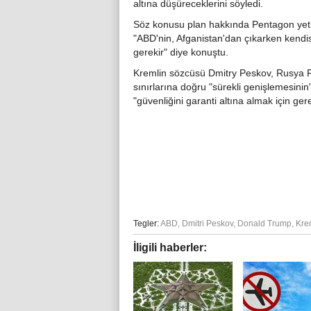
altına düşüreceklerini söyledi.
Söz konusu plan hakkında Pentagon yetkili
"ABD'nin, Afganistan'dan çıkarken kendisi
gerekir" diye konuştu.
Kremlin sözcüsü Dmitry Peskov, Rusya 
sınırlarına doğru "sürekli genişlemesin
"güvenliğini garanti altına almak için gere
Tegler:
ABD
,
Dmitri Peskov
,
Donald Trump
,
Kre
İligili haberler: