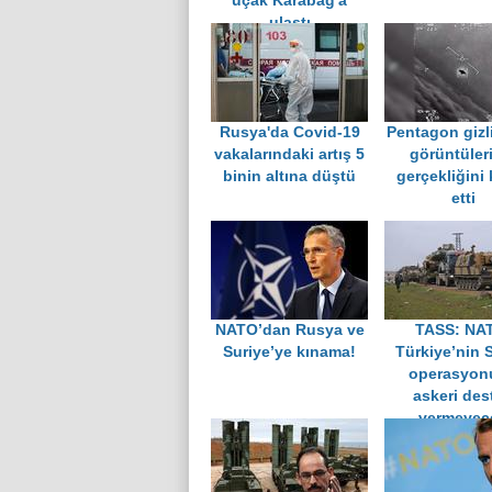
uçak Karabağ'a
ulaştı
Rusya'da Covid-19
Pentagon gizl
vakalarındaki artış 5
görüntüler
binin altına düştü
gerçekliğini
etti
NATO’dan Rusya ve
TASS: NA
Suriye’ye kınama!
Türkiye’nin 
operasyon
askeri des
vermeyec