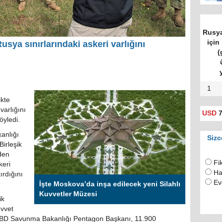
Rusya
için 
ya sınırlarındaki askeri varlığını
(
1
ikte
varlığını
USD
7
öyledi.
anlığı
Sizc
irleşik
iden
Fi
keri
Ha
ırdığını
Ev
İşte Moskova’da inşa edilecek yeni Silahlı
Kuvvetler Müzesi
ik
uvvet
 ABD Savunma Bakanlığı Pentagon Başkanı, 11.900