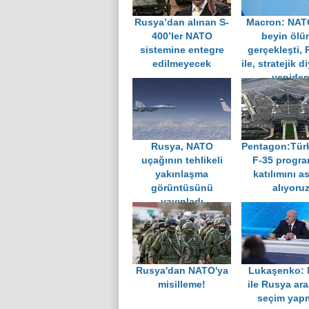
Rusya’dan alınan S-
Macron: NAT
400’ler NATO
beyin öl
sistemine entegre
gerçekleşti,
edilmeyecek
ile, stratejik 
yenide
başlatmalı
Rusya, NATO
Pentagon:Türk
uçağının tehlikeli
F-35 progra
yakınlaşma
katılımını a
görüntüsünü
alıyoru
yayınladı
Rusya'dan NATO'ya
Lukaşenko:
misilleme!
ile Rusya ar
seçim yap