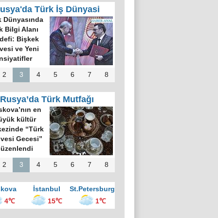
usya'da Türk İş Dünyasi
k Dünyasında
k Bilgi Alanı
defi: Bişkek
rvesi ve Yeni
nsiyatifler
2
3
4
5
6
7
8
Rusya’da Türk Mutfağı
kova’nın en
üyük kültür
ezinde “Türk
vesi Gecesi”
üzenlendi
2
3
4
5
6
7
8
kova
İstanbul
St.Petersburg
4℃
15℃
1℃