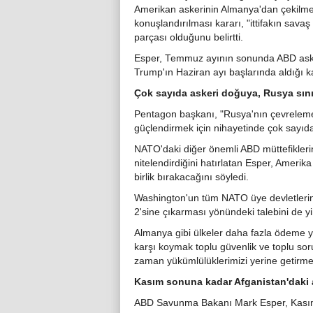
Amerikan askerinin Almanya'dan çekilmesi
konuşlandırılması kararı, "ittifakın sava
parçası olduğunu belirtti.
Esper, Temmuz ayının sonunda ABD asker
Trump'ın Haziran ayı başlarında aldığı ka
Çok sayıda askeri doğuya, Rusya sınır
Pentagon başkanı, "Rusya'nın çevrelemes
güçlendirmek için nihayetinde çok sayıda
NATO'daki diğer önemli ABD müttefiklerini
nitelendirdiğini hatırlatan Esper, Amerik
birlik bırakacağını söyledi.
Washington'un tüm NATO üye devletleri
2'sine çıkarması yönündeki talebini de yi
Almanya gibi ülkeler daha fazla ödeme y
karşı koymak toplu güvenlik ve toplu soru
zaman yükümlülüklerimizi yerine getirme
Kasım sonuna kadar Afganistan'daki a
ABD Savunma Bakanı Mark Esper, Kasım s