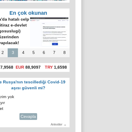
En çok okunan
'da hatalı celp
itiraz e-devlet
gosuslugi)
üzerinden
yapılacak!
2
3
4
5
6
7
8
7,9568
EUR
88,9097
TRY
1,6598
e Rusya'nın tescillediği Covid-19
aşısı güvenli mi?
krim yok
yır
et
Cevapla
Anketler →