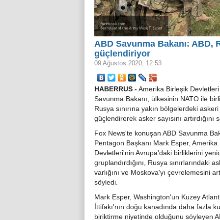
ABD Savunma Bakanı: ABD, Rus
güçlendiriyor
09 Ağustos 2020, 12:53
HABERRUS -
Amerika Birleşik Devletleri
Savunma Bakanı, ülkesinin NATO ile birl
Rusya sınırına yakın bölgelerdeki askeri 
güçlendirerek asker sayısını artırdığını s
Fox News'te konuşan ABD Savunma Bak
Pentagon Başkanı Mark Esper, Amerika B
Devletleri'nin Avrupa'daki birliklerini yen
gruplandırdığını, Rusya sınırlarındaki as
varlığını ve Moskova'yı çevrelemesini art
söyledi.
Mark Esper, Washington'un Kuzey Atlant
İttifakı'nın doğu kanadında daha fazla k
biriktirme niyetinde olduğunu söyleyen