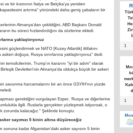
 ve bir kısmının İtalya ve Belçika'ya yeniden
R
ş kapasitesini artırma" yönündeki daha geniş çabaların bir
Tür
Te
He
lerinin Almanya'dan çekildiğini, ABD Başkanı Donald
Zi
rarın bu süreci hızlandırdığını da sözlerine ekledi.
İ
larına yaklaştırıyoruz
1
ini güçlendirmek ve NATO [Kuzey Atlantik] ittifakını
 askeri doğuya, Rusya sınırlarına yaklaştırıyoruz" dedi.
n temsilcilerinin, Trump'ın kararını "iyi bir adım" olarak
Mos
a Birleşik Devletleri'nin Almanya'da oldukça büyük bir askeri
b
merk
nin savunma harcamalarını bir an önce GSYİH'nın yüzde
Kah
neledi.
d
apması gerektiğini vurgulayan Esper, ‘Rusya ve diğerlerine
1
mlulukla ilgili. Ruslarla gerçekten yüzleşmek istiyorsak, o
k zorunda kalacağız." Şeklinde konuştu.
Mos
sker sayımızı 5 binin altına düşüreceğiz
onuna kadar Afganistan'daki asker sayısını 5 binin