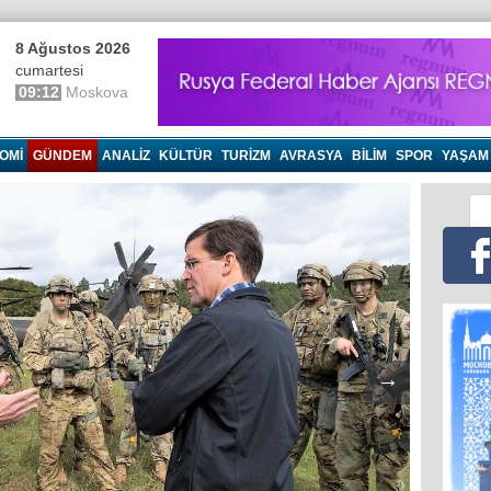
8 Ağustos 2026
cumartesi
09:12
Moskova
OMI
GÜNDEM
ANALIZ
KÜLTÜR
TURIZM
AVRASYA
BILIM
SPOR
YAŞAM
→