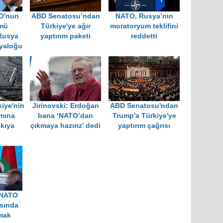
O'nun
ABD Senatosu’ndan
NATO, Rusya’nın
ümü
Türkiye'ye ağır
moratoryum teklifini
 Rusya
yaptırım paketi
reddetti
diyaloğu
n
yız
iye'nin
Jirinovski: Erdoğan
ABD Senatosu'ndan
mına
bana ‘NATO’dan
Trump'a Türkiye'ye
skıya
çıkmaya hazırız’ dedi
yaptırım çağrısı
z
 NATO
asında
mak