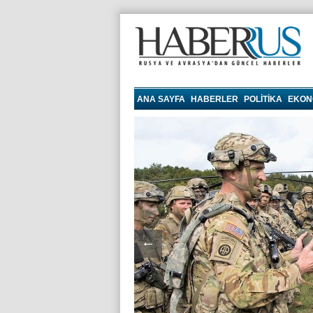
haberrus.ru
ANA SAYFA
HABERLER
POLITIKA
EKON
←