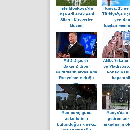
İşte Moskova’da
Rusya, 13 şe
inşa edilecek yeni
Türkiye’ye uç
Silahlı Kuvvetler
yenide
Müzesi
başlatılmasın
vermed
ABD Dışişleri
ABD, Yekater
Bakanı: Siber
ve Vladivosto
saldırıların arkasında
konsolosluk
Rusya'nın olduğu
kapatabil
açık
Rus barış gücü
Rusya'da ci
askerlerinin
getiren ask
bulunduğu ilk sekiz
arkadaşını ö