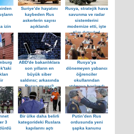
hirden
Suriye’de hayatını
Rusya, stratejik hava
uşların
kaybeden Rus
savunma ve radar
n
askerlerin sayısı
sistemlerini
a izin
açıklandı
modernize etti, işte
i
tüm detaylar!
inburg
ABD'de bakanlıklara
Rusya’ya
k'taki
son yılların en
dönemeyen yabancı
ları
büyük siber
öğrenciler
ir
saldırısı; arkasında
okullarından
Rusya mı var?
atılmaya başlandı
nnet
Bir ülke daha belirli
Putin’den Rus
er 3
kategorideki Ruslara
ordusunda yeni
ldürdü
kapılarını açtı
şapka kanunu