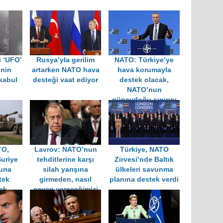
i ‘UFO’
Rusya’yla gerilim
NATO: Türkiye’ye
inin
artarken NATO hava
hava korumayla
 kabul
desteği vaat ediyor
destek olacak,
NATO’nun
güneydoğu sınırını
korumaya devam
edeceğiz
TO,
Lavrov: NATO’nun
Türkiye, NATO
Suriye
tehditlerine karşı
Zirvesi’nde Baltık
una
silah yarışına
ülkeleri savunma
tek
girmeden, nasıl
planına destek verdi
ek
cevap vereceğimizi
iyi biliyoruz