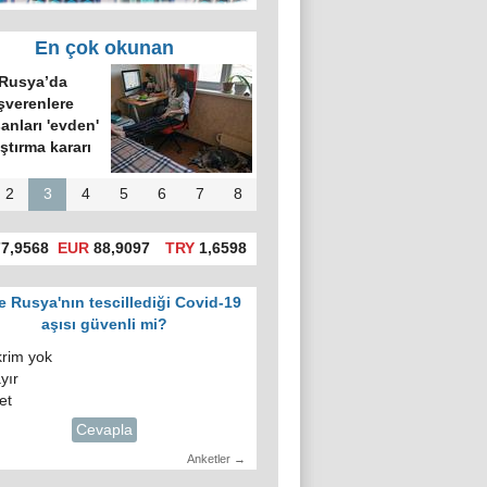
En çok okunan
Rusya’da
şverenlere
şanları 'evden'
ıştırma kararı
2
3
4
5
6
7
8
7,9568
EUR
88,9097
TRY
1,6598
e Rusya'nın tescillediği Covid-19
aşısı güvenli mi?
krim yok
yır
et
Cevapla
Anketler →