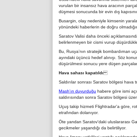
vurulan bir insansız hava aracının parça
düşmesi sonucunda bir evin dış kapısının,
Busargin, olay nedeniyle kimsenin yarala
yönündeki haberlerin de doğru olmadığın
Saratov Valisi daha önceki açıklamasın
belirlenmeyen bir cismi vurup düşürdükleri
Bu, Rusya’nın stratejik bombardıman uç
ayındaki üçüncü hedef alınışı. Söz konusu
düşürülmesi sonucu yere düşen parçala
Hava sahası kapatıldı
Saldırılar sonrası Saratov bölgesi hava tra
Mash’ın duyurduğu
habere göre ismi açı
saldırısından sonra Saratov bölgesi üzeri
Uçuş takip hizmeti Flightradar'a göre, r
etrafından dolanıyor.
Öte yandan Saratov'daki uluslararası Gag
gecikmeler yaşandığı da belirtiliyor.