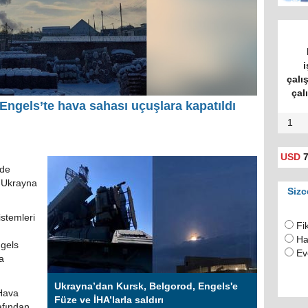
i
çalı
çal
 Engels’te hava sahası uçuşlara kapatıldı
1
USD
7
nde
 Ukrayna
Sizc
stemleri
Fi
Ha
ngels
Ev
a
Ukrayna’dan Kursk, Belgorod, Engels'e
 Hava
Füze ve İHA’larla saldırı
afından