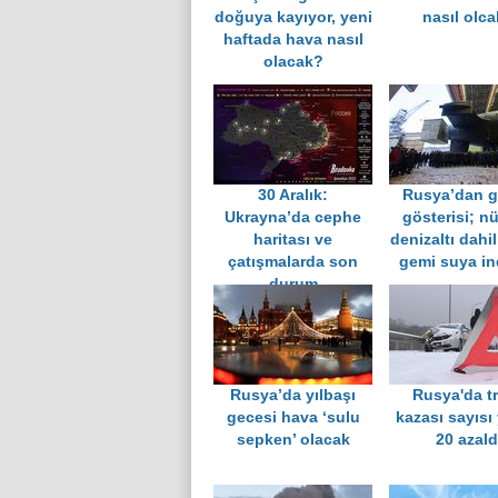
doğuya kayıyor, yeni
nasıl olc
haftada hava nasıl
olacak?
30 Aralık:
Rusya’dan 
Ukrayna’da cephe
gösterisi; n
haritası ve
denizaltı dahil
çatışmalarda son
gemi suya ind
durum
Rusya’da yılbaşı
Rusya'da tr
gecesi hava ‘sulu
kazası sayısı
sepken’ olacak
20 azald