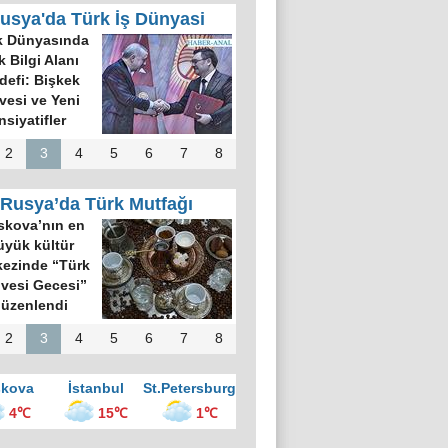
usya'da Türk İş Dünyasi
k Dünyasında
k Bilgi Alanı
defi: Bişkek
rvesi ve Yeni
nsiyatifler
2
3
4
5
6
7
8
Rusya’da Türk Mutfağı
kova’nın en
üyük kültür
ezinde “Türk
vesi Gecesi”
üzenlendi
2
3
4
5
6
7
8
kova
İstanbul
St.Petersburg
4℃
15℃
1℃