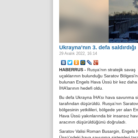
Ukrayna’nın 3. defa saldırdığı
29 Aralık 2022, 16:14
HABERRUS -
Rusya’nın stratejik savaş
uçaklarının bulunduğu Saratov Bölgesi’
bulunan Engels Hava Üssü bir kez daha
İHA’larının hedefi oldu.
Bu defa Ukrayna İHA’sı hava savunma si
tarafından düşürüldü. Rusya’nın Saratov
bölgesinin yetkilileri, bölgede yer alan E
Hava Üssü yakınlarında bir insansız hav
aracının düşürüldüğünü doğruladı.
Saratov Valisi Roman Busargin, Engels
Üssü’ndeki hava savunma sistemleri tar