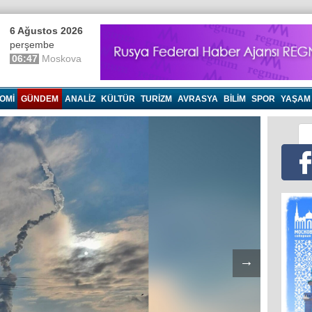
6 Ağustos 2026
perşembe
06:47
Moskova
OMI
GÜNDEM
ANALIZ
KÜLTÜR
TURIZM
AVRASYA
BILIM
SPOR
YAŞAM
→