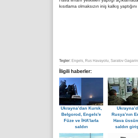
Hava limanı yetkilileri yaptığı açıklamad
kısıtlama olmaksızın iniş kalkış yaptığını 
Tegler:
Engels
,
Rus Havayolu
,
Saratov Gagarin
İligili haberler:
Ukrayna’dan Kursk,
Ukrayna’
Belgorod, Engels'e
Rusya’nın E
Füze ve İHA’larla
Hava üssü
saldırı
saldırı giri