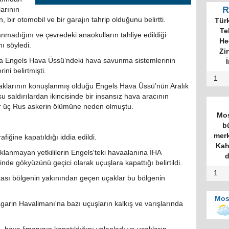
R
larının
 bir otomobil ve bir garajın tahrip olduğunu belirtti.
Tür
Te
nmadığını ve çevredeki anaokulların tahliye edildiği
He
ı söyledi.
Zi
da Engels Hava Üssü’ndeki hava savunma sistemlerinin
İ
ni belirtmişti.
1
aklarının konuşlanmış olduğu Engels Hava Üssü’nün Aralık
 saldırılardan ikincisinde bir insansız hava aracının
r üç Rus askerin ölümüne neden olmuştu.
Mos
b
merk
fiğine kapatıldığı iddia edildi.
Kah
klanmayan yetkililerin Engels'teki havaalanına İHA
d
nde gökyüzünü geçici olarak uçuşlara kapattığı belirtildi.
1
otası bölgenin yakınından geçen uçaklar bu bölgenin
Mos
arin Havalimanı'na bazı uçuşların kalkış ve varışlarında