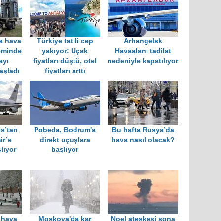
fa hava
Türkiye tatili cep
Arhangelsk
eminde
yakıyor: Uçak
Havaalanı tadilat
ayı
fiyatları düştü, otel
nedeniyle kapatılıyor
aşladı
fiyatları arttı
ıs’tan
Pobeda, Bodrum'a
Bu hafta Rusya’da
ir’e
direkt uçuşlara
hava nasıl olacak?
lıyor
başlıyor
 hava
Moskova'da kar
Noel ateşkesi sona