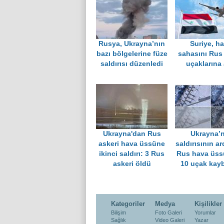
Rusya, Ukrayna’nın
Suriye, h
bazı bölgelerine füze
sahasını Rus
saldırısı düzenledi
uçaklarına 
Ukrayna'dan Rus
Ukrayna’n
askeri hava üssüne
saldırısının a
ikinci saldırı: 3 Rus
Rus hava üs
askeri öldü
10 uçak kay
Kategoriler
Medya
Kişilikler
Bilişim
Foto Galeri
Yorumlar
Sağlık
Video Galeri
Yazar