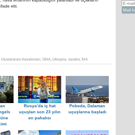
a, hava limanının kapatıldığını yalanladı ve uçakların
ifade etti.
 Uluslararası Havalimanı
,
SİHA
,
Ukrayna
,
saratov
,
İHA
dan
Rusya’da iç hat
Pobeda, Dalaman
ngels
uçuşları son 23 yılın
uçuşlarına başladı
nüne
en pahalısı
şimi