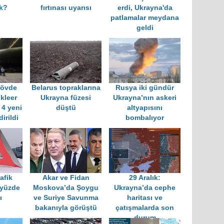
ak?
fırtınası uyarısı
erdi, Ukrayna'da
patlamalar meydana
geldi
gövde
Belarus topraklarına
Rusya iki gündür
ükleer
Ukrayna füzesi
Ukrayna’nın askeri
 4 yeni
düştü
altyapısını
irildi
bombalıyor
afik
Akar ve Fidan
29 Aralık:
 yüzde
Moskova’da Şoygu
Ukrayna’da cephe
ı
ve Suriye Savunma
haritası ve
bakanıyla görüştü
çatışmalarda son
durum