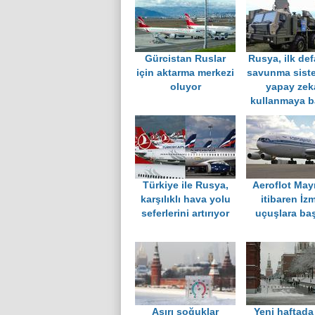
Gürcistan Ruslar
Rusya, ilk de
için aktarma merkezi
savunma sist
oluyor
yapay zek
kullanmaya b
Türkiye ile Rusya,
Aeroflot May
karşılıklı hava yolu
itibaren İzm
seferlerini artırıyor
uçuşlara baş
Aşırı soğuklar
Yeni haftada