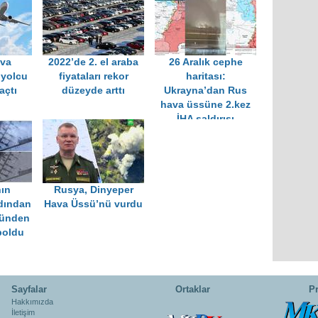
ava
2022’de 2. el araba
26 Aralık cephe
 yolcu
fiyataları rekor
haritası:
açtı
düzeyde arttı
Ukrayna’dan Rus
hava üssüne 2.kez
İHA saldırısı
ın
Rusya, Dinyeper
rdından
Hava Üssü’nü vurdu
sünden
boldu
Sayfalar
Ortaklar
Pr
Hakkımızda
İletişim