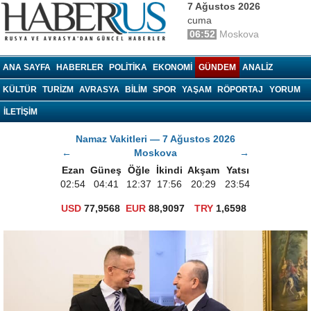
7 Ağustos 2026
cuma
06:52
Moskova
haberrus.ru
ANA SAYFA
HABERLER
POLITIKA
EKONOMI
GÜNDEM
ANALIZ
KÜLTÜR
TURIZM
AVRASYA
BILIM
SPOR
YAŞAM
RÖPORTAJ
YORUM
İLETİŞİM
Namaz Vakitleri — 7 Ağustos 2026
←
Moskova
→
Ezan
Güneş
Öğle
İkindi
Akşam
Yatsı
02:54
04:41
12:37
17:56
20:29
23:54
USD
77,9568
EUR
88,9097
TRY
1,6598