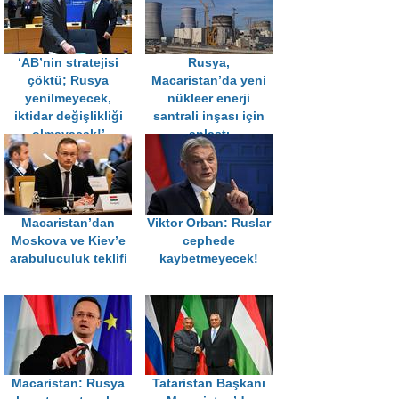
‘AB’nin stratejisi
Rusya,
çöktü; Rusya
Macaristan’da yeni
yenilmeyecek,
nükleer enerji
iktidar değişlikliği
santrali inşası için
olmayacak!’
anlaştı
Macaristan’dan
Viktor Orban: Ruslar
Moskova ve Kiev’e
cephede
arabuluculuk teklifi
kaybetmeyecek!
Macaristan: Rusya
Tataristan Başkanı