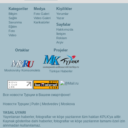
Kategoriler
Medya
Kişilikler
Bilişim
Foto Galeri
Yorumlar
Sağlık
Video Galeri
Yazar
Savunma
Karikatürler
Sayfalar
Eğitim
Hakkımızda
Foto
İletişim
Video
Reklam
Arşiv
Ortaklar
Projeler
Moskovsky Komsomolets
Türkiye Haberler
Все новости Турции в Вашем смартфоне!
Новости Турции
|
Putin
|
Medvedev
|
Moskova
YASAL UYARI
Yayınlanan haberler, fotograflar ve köşe yazılarının tüm hakları KPLK'ya aittir.
Kaynak gösterilse dahi haberler, fotograflar ve köşe yazılarının tamamı özel izin
alınmadan kullanılamaz.