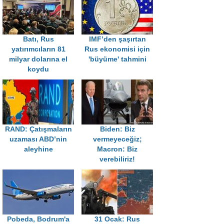
Batı, Rus
IMF’den şaşırtan
yatırımcıların 81
Rus ekonomisi için
milyar dolarına el
'büyüme' tahmini
koydu
RAND: Çatışmaların
Biden: Biz
uzaması ABD’nin
vermeyeceğiz;
aleyhine
Macron: Biz
verebiliriz!
Pobeda, Bodrum'a
31 Ocak: Rus