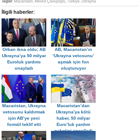
Tegler:
Macaristan
,
Mevlüt Çavuşoğlu
,
Türkiye
,
Ukrayna
İligili haberler:
Orban ikna oldu; AB
AB, Macaristan’ın
Ukrayna’ya 50 milyar
‘Ukrayna vetosunu’
Euroluk yardımı
aşmak için fon
onayladı
oluşturuyor
Macaristan, Ukrayna
Macaristan’dan
vetosunu kaldırmak
Ukrayna’ya kötü
için AB’ye yeni
haber, 50 milyar
formül teklif etti
Euro’luk yardım
paketini engelledi