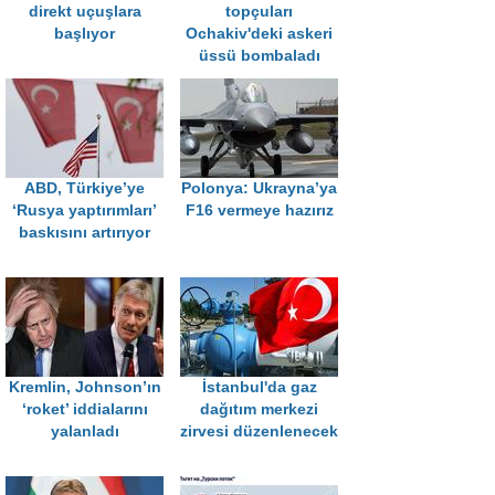
direkt uçuşlara
topçuları
başlıyor
Ochakiv'deki askeri
üssü bombaladı
ABD, Türkiye’ye
Polonya: Ukrayna’ya
‘Rusya yaptırımları’
F16 vermeye hazırız
baskısını artırıyor
Kremlin, Johnson’ın
İstanbul'da gaz
‘roket’ iddialarını
dağıtım merkezi
yalanladı
zirvesi düzenlenecek