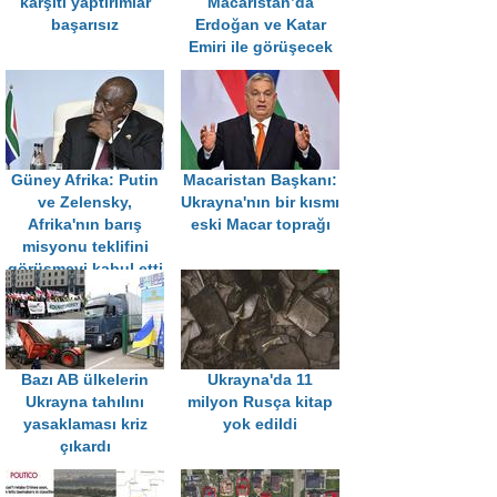
karşıtı yaptırımlar
Macaristan’da
başarısız
Erdoğan ve Katar
Emiri ile görüşecek
Güney Afrika: Putin
Macaristan Başkanı:
ve Zelensky,
Ukrayna'nın bir kısmı
Afrika'nın barış
eski Macar toprağı
misyonu teklifini
görüşmeyi kabul etti
Bazı AB ülkelerin
Ukrayna'da 11
Ukrayna tahılını
milyon Rusça kitap
yasaklaması kriz
yok edildi
çıkardı