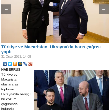
←
→
Türkiye ve Macaristan, Ukrayna'da barış çağrısı
yaptı
31 Ocak 2023, 14:08
HABERRUS -
Türkiye ve
Macaristan,
uluslararası
topluma
Ukrayna'da barışçıl
bir çözüm
çağrısında
bulundu.