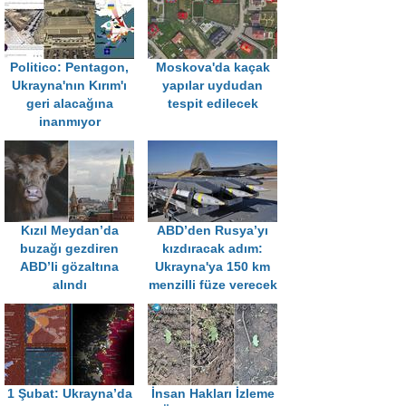
Politico: Pentagon,
Moskova'da kaçak
Ukrayna'nın Kırım'ı
yapılar uydudan
geri alacağına
tespit edilecek
inanmıyor
Kızıl Meydan’da
ABD’den Rusya’yı
buzağı gezdiren
kızdıracak adım:
ABD’li gözaltına
Ukrayna'ya 150 km
alındı
menzilli füze verecek
1 Şubat: Ukrayna’da
İnsan Hakları İzleme