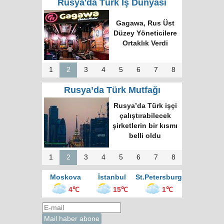
Rusya'da Türk İş Dünyasi
Türk Dünyasında
Tek Bilgi Alanı
Hedefi: Bişkek
Zirvesi ve Yeni
İnsiyatifler
1
2
3
4
5
6
7
8
Rusya’da Türk Mutfağı
Moskova’nın en
büyük kültür
merkezinde “Türk
Kahvesi Gecesi”
düzenlendi
1
2
3
4
5
6
7
8
Moskova
İstanbul
St.Petersburg
4℃
15℃
1℃