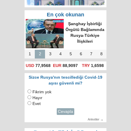
En çok okunan
Rusya'da hatalı celp
için itiraz e-devlet
(gosuslugi)
üzerinden
yapılacak!
1
2
3
4
5
6
7
8
USD
77,9568
EUR
88,9097
TRY
1,6598
Sizce Rusya'nın tescillediği Covid-19
aşısı güvenli mi?
Fikrim yok
Hayır
Evet
Cevapla
Anketler →