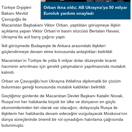
Türkiye Dışişleri
Orban ikna oldu; AB Ukrayna’ya 50 milyar
Bakanı Mevlüt
Euroluk yardımı onayladı
Çavuşoğlu ile
Macaristan Başbakanı Viktor Orban, yaptıkları görüşmeye ilişkin
açıklama yapan Viktor Orban'ın basın sözcüsü Bertalan Havasi,
Ukrayna’da acil barış çağrısı yaptı.
İkili görüşmede Budapeşte ile Ankara arasındaki ilişkileri
güçlendirmeye devam etme konusunda anlaştıkları belirtildi.
Macaristan’ın Türkiye ile yılda 6 milyar dolar düzeyinde ticaret
hacminin artırılması için gerekli çalışmaların yapılmasında mutabık
kalındı.
Orban ve Çavuşoğlu’nun Ukrayna ihtilafına diplomatik bir çözüm
bulunması gereği konusunda mutabık kaldıkları belirtildi.
Geçtiğimiz günlerde de Macaristan Devlet Başkanı Katalin Novak,
Rusya'nın her halükarda büyük bir ülke ve dünyanın en güçlü
ekonomilerinden biri olarak var olacağını, dolayısıyla Rusya ile
ilişkilerin her halükarda devam edeceğini vurgulayarak Moskova'nın
dünya süreçlerinde önemli bir rol oynadığını hatırlama çağrısında
bulunmuştu.