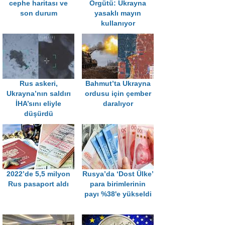
cephe haritası ve
Örgütü: Ukrayna
son durum
yasaklı mayın
kullanıyor
Rus askeri,
Bahmut’ta Ukrayna
Ukrayna’nın saldırı
ordusu için çember
İHA’sını eliyle
daralıyor
düşürdü
2022’de 5,5 milyon
Rusya’da ‘Dost Ülke’
Rus pasaport aldı
para birimlerinin
payı %38'e yükseldi