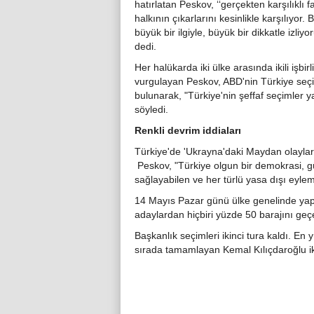
hatırlatan Peskov, ‘‘gerçekten karşılıklı
halkının çıkarlarını kesinlikle karşılıyor
büyük bir ilgiyle, büyük bir dikkatle izli
dedi.
Her halükarda iki ülke arasında ikili işbi
vurgulayan Peskov, ABD'nin Türkiye seçi
bulunarak, "Türkiye'nin şeffaf seçimler y
söyledi.
Renkli devrim iddiaları
Türkiye'de 'Ukrayna'daki Maydan olaylar
Peskov, "Türkiye olgun bir demokrasi, gü
sağlayabilen ve her türlü yasa dışı eylemi
14 Mayıs Pazar günü ülke genelinde yapı
adaylardan hiçbiri yüzde 50 barajını g
Başkanlık seçimleri ikinci tura kaldı. E
sırada tamamlayan Kemal Kılıçdaroğlu iki 