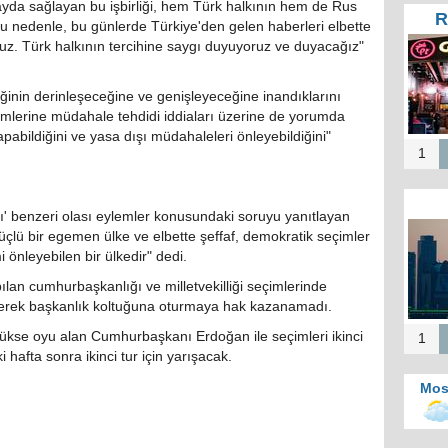
 fayda sağlayan bu işbirliği, hem Türk halkının hem de Rus
R
. Bu nedenle, bu günlerde Türkiye'den gelen haberleri elbette
Tür
yoruz. Türk halkının tercihine saygı duyuyoruz ve duyacağız"
Te
He
rliğinin derinleşeceğine ve genişleyeceğine inandıklarını
Zi
mlerine müdahale tehdidi iddiaları üzerine de yorumda
İ
apabildiğini ve yasa dışı müdahaleleri önleyebildiğini"
1
ı' benzeri olası eylemler konusundaki soruyu yanıtlayan
Mos
çlü bir egemen ülke ve elbette şeffaf, demokratik seçimler
b
 önleyebilen bir ülkedir" dedi.
merk
Kah
lan cumhurbaşkanlığı ve milletvekilliği seçimlerinde
d
eçerek başkanlık koltuğuna oturmaya hak kazanamadı.
n yükse oyu alan Cumhurbaşkanı Erdoğan ile seçimleri ikinci
1
hafta sonra ikinci tur için yarışacak.
Mos