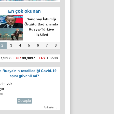
En çok okunan
'da hatalı celp
itiraz e-devlet
gosuslugi)
üzerinden
yapılacak!
2
3
4
5
6
7
8
7,9568
EUR
88,9097
TRY
1,6598
e Rusya'nın tescillediği Covid-19
aşısı güvenli mi?
krim yok
yır
et
Cevapla
Anketler →