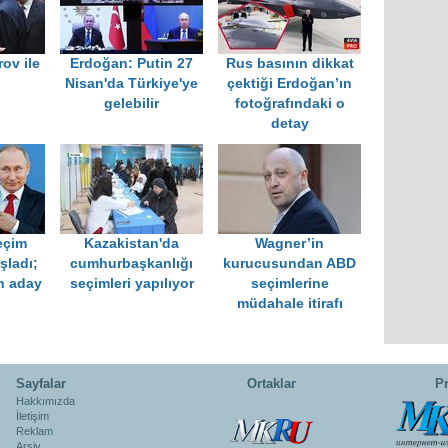
ov ile
Erdoğan: Putin 27
Rus basının dikkat
ü
Nisan'da Türkiye'ye
çektiği Erdoğan’ın
gelebilir
fotoğrafındaki o
detay
eçim
Kazakistan'da
Wagner’in
aşladı;
cumhurbaşkanlığı
kurucusundan ABD
n aday
seçimleri yapılıyor
seçimlerine
müdahale itirafı
Sayfalar
Ortaklar
Pr
Hakkımızda
İletişim
Reklam
Arşiv