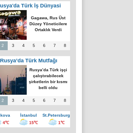
usya'da Türk İş Dünyasi
k Dünyasında
k Bilgi Alanı
defi: Bişkek
rvesi ve Yeni
nsiyatifler
2
3
4
5
6
7
8
Rusya’da Türk Mutfağı
kova’nın en
üyük kültür
ezinde “Türk
vesi Gecesi”
üzenlendi
2
3
4
5
6
7
8
kova
İstanbul
St.Petersburg
4℃
15℃
1℃