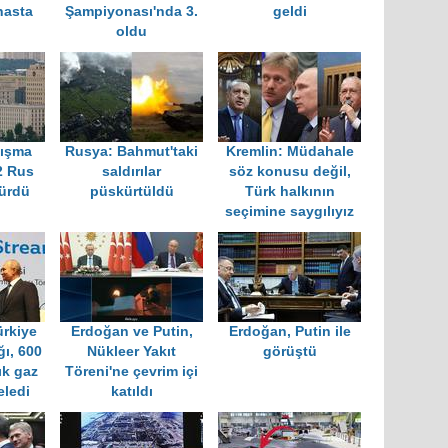
hasta
Şampiyonası'nda 3.
geldi
oldu
tışma
Rusya: Bahmut'taki
Kremlin: Müdahale
2 Rus
saldırılar
söz konusu değil,
dürdü
püskürtüldü
Türk halkının
seçimine saygılıyız
rkiye
Erdoğan ve Putin,
Erdoğan, Putin ile
ğı, 600
Nükleer Yakıt
görüştü
ık gaz
Töreni'ne çevrim içi
eledi
katıldı