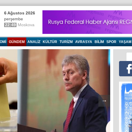
6 Ağustos 2026
perşembe
22:49
Moskova
OMI
GÜNDEM
ANALIZ
KÜLTÜR
TURIZM
AVRASYA
BILIM
SPOR
YAŞAM
→