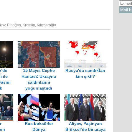
skov
,
Erdoğan
,
Kremlin
,
Kılıçdaroğlu
v’de
15 Mayıs Cephe
Rusya'da sandıktan
i ile
Haritası: Ukrayna
kim çıktı?
yasını
saldırılarını
ik
yoğunlaştırdı
r
Rus boksörler
Aliyev, Paşinyan
en
Dünya
Brüksel’de bir araya