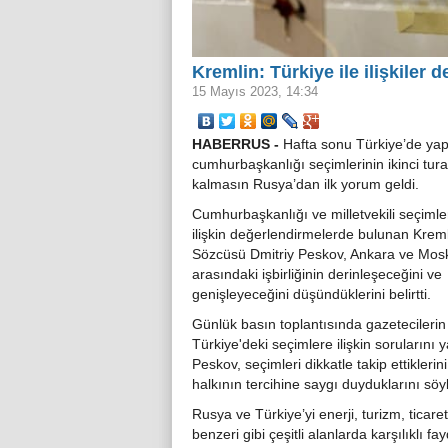
Kremlin: Türkiye ile ilişkiler 
15 Mayıs 2023, 14:34
HABERRUS -
Hafta sonu Türkiye’de yap
cumhurbaşkanlığı seçimlerinin ikinci tura
kalmasın Rusya’dan ilk yorum geldi.
Cumhurbaşkanlığı ve milletvekili seçimle
ilişkin değerlendirmelerde bulunan Krem
Sözcüsü Dmitriy Peskov, Ankara ve Mos
arasındaki işbirliğinin derinleşeceğini ve
genişleyeceğini düşündüklerini belirtti.
Günlük basın toplantısında gazetecilerin
Türkiye'deki seçimlere ilişkin sorularını 
Peskov, seçimleri dikkatle takip ettiklerin
halkının tercihine saygı duyduklarını söyl
Rusya ve Türkiye’yi enerji, turizm, ticare
benzeri gibi çeşitli alanlarda karşılıklı f