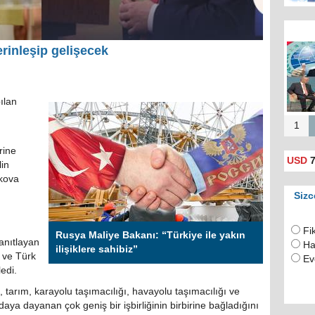
Rusya
derinleşip gelişecek
için 
(
ılan
1
rine
USD
7
lin
kova
Sizc
Fi
Rusya Maliye Bakanı: “Türkiye ile yakın
yanıtlayan
Ha
ilişiklere sahibiz”
i ve Türk
Ev
edi.
t, tarım, karayolu taşımacılığı, havayolu taşımacılığı ve
aydaya dayanan çok geniş bir işbirliğinin birbirine bağladığını