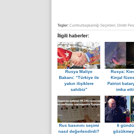
Tegler:
Cumhurbaşkanlığı Seçimleri
,
Dmitri Pe
İligili haberler:
Rusya Maliye
Rusya: Kie
Bakanı: “Türkiye ile
Kinjal füzes
yakın ilişiklere
Patriot batar
sahibiz”
imha ett
Rus basınını seçimi
6 gündü
nasıl değerlendirdi?
gözükmey