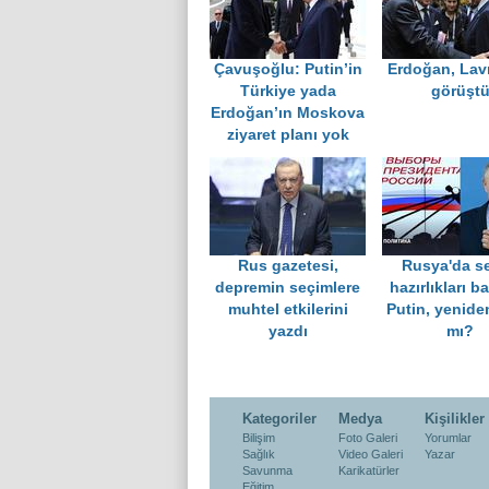
Çavuşoğlu: Putin’in
Erdoğan, Lavr
Türkiye yada
görüşt
Erdoğan’ın Moskova
ziyaret planı yok
Rus gazetesi,
Rusya'da s
depremin seçimlere
hazırlıkları b
muhtel etkilerini
Putin, yenide
yazdı
mı?
Kategoriler
Medya
Kişilikler
Bilişim
Foto Galeri
Yorumlar
Sağlık
Video Galeri
Yazar
Savunma
Karikatürler
Eğitim