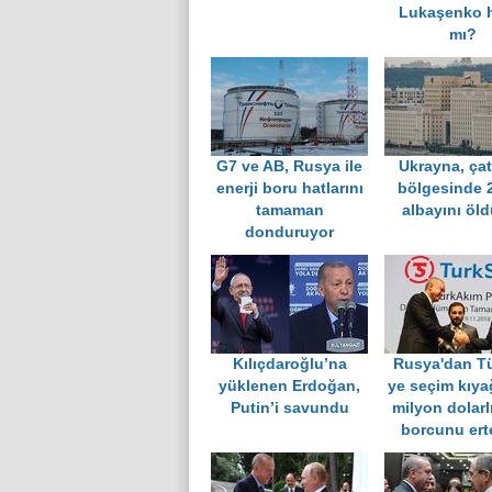
Lukaşenko 
mı?
G7 ve AB, Rusya ile
Ukrayna, ça
enerji boru hatlarını
bölgesinde 
tamaman
albayını öl
donduruyor
Kılıçdaroğlu’na
Rusya'dan Tü
yüklenen Erdoğan,
ye seçim kıya
Putin’i savundu
milyon dolarl
borcunu ert