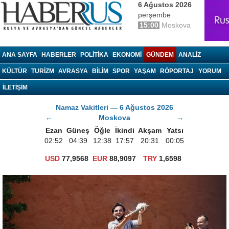
6 Ağustos 2026
perşembe
15:00
Moskova
haberrus.ru
ANA SAYFA
HABERLER
POLITIKA
EKONOMI
GÜNDEM
ANALIZ
KÜLTÜR
TURIZM
AVRASYA
BILIM
SPOR
YAŞAM
RÖPORTAJ
YORUM
İLETİŞİM
Namaz Vakitleri — 6 Ağustos 2026
←
Moskova
→
Ezan
Güneş
Öğle
İkindi
Akşam
Yatsı
02:52
04:39
12:38
17:57
20:31
00:05
USD
77,9568
EUR
88,9097
TRY
1,6598