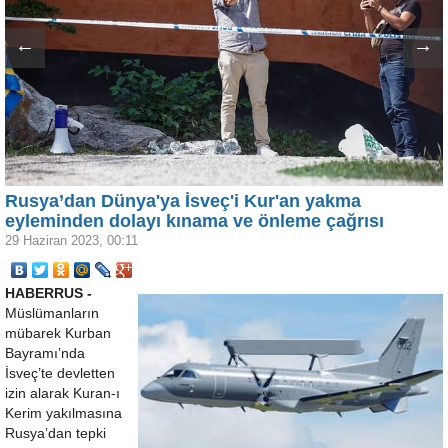
←
→
Rusya’dan Dünya'ya İsveç'i Kur'an yakma
eyleminden dolayı kınama ve önleme çağrısı
29 Haziran 2023, 00:11
HABERRUS -
Müslümanların
mübarek Kurban
Bayramı’nda
İsveç’te devletten
izin alarak Kuran-ı
Kerim yakılmasına
Rusya’dan tepki