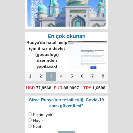
En çok okunan
Rusya'da hatalı celp
için itiraz e-devlet
(gosuslugi)
üzerinden
yapılacak!
1
2
3
4
5
6
7
8
USD
77,9568
EUR
88,9097
TRY
1,6598
Sizce Rusya'nın tescillediği Covid-19
aşısı güvenli mi?
Fikrim yok
Hayır
Evet