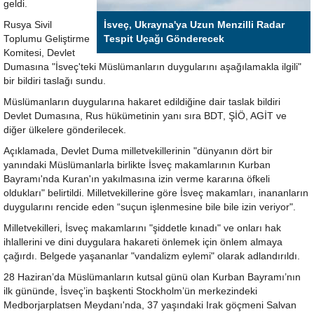
geldi.
Rusya Sivil
İsveç, Ukrayna'ya Uzun Menzilli Radar
Toplumu Geliştirme
Tespit Uçağı Gönderecek
Komitesi, Devlet
Dumasına "İsveç'teki Müslümanların duygularını aşağılamakla ilgili"
bir bildiri taslağı sundu.
Müslümanların duygularına hakaret edildiğine dair taslak bildiri
Devlet Dumasına, Rus hükümetinin yanı sıra BDT, ŞİÖ, AGİT ve
diğer ülkelere gönderilecek.
Açıklamada, Devlet Duma milletvekillerinin "dünyanın dört bir
yanındaki Müslümanlarla birlikte İsveç makamlarının Kurban
Bayramı'nda Kuran'ın yakılmasına izin verme kararına öfkeli
oldukları" belirtildi. Milletvekillerine göre İsveç makamları, inananların
duygularını rencide eden “suçun işlenmesine bile bile izin veriyor".
Milletvekilleri, İsveç makamlarını "şiddetle kınadı" ve onları hak
ihlallerini ve dini duygulara hakareti önlemek için önlem almaya
çağırdı. Belgede yaşananlar "vandalizm eylemi" olarak adlandırıldı.
28 Haziran’da Müslümanların kutsal günü olan Kurban Bayramı’nın
ilk gününde, İsveç’in başkenti Stockholm’ün merkezindeki
Medborjarplatsen Meydanı'nda, 37 yaşındaki Irak göçmeni Salvan