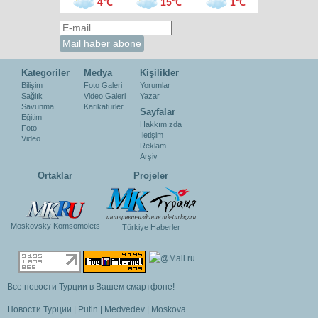
4℃
15℃
1℃
Kategoriler
Medya
Kişilikler
Bilişim
Foto Galeri
Yorumlar
Sağlık
Video Galeri
Yazar
Savunma
Karikatürler
Sayfalar
Eğitim
Hakkımızda
Foto
İletişim
Video
Reklam
Arşiv
Ortaklar
Projeler
Moskovsky Komsomolets
Türkiye Haberler
Все новости Турции в Вашем смартфоне!
Новости Турции
|
Putin
|
Medvedev
|
Moskova