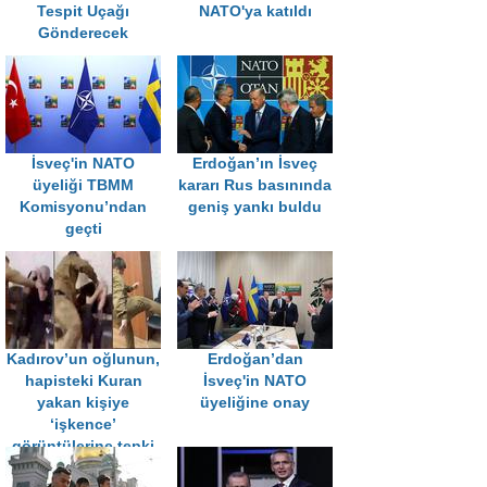
Tespit Uçağı
NATO'ya katıldı
Gönderecek
İsveç'in NATO
Erdoğan’ın İsveç
üyeliği TBMM
kararı Rus basınında
Komisyonu’ndan
geniş yankı buldu
geçti
Kadırov’un oğlunun,
Erdoğan’dan
hapisteki Kuran
İsveç'in NATO
yakan kişiye
üyeliğine onay
‘işkence’
görüntülerine tepki
yağdı