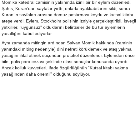
Momika katedral camisinin yakınında izinli bir bir eylem düzenledi.
Şahıs, Kuran’dan sayfalar yırttı, onlarla ayakkabılarını sildi, sonra
Kuran’ın sayfaları arasına domuz pastırması koydu ve kutsal kitabı
ateşe verdi. Eylem, Stockholm polisinin izniyle gerçekleştirildi. İsveçli
yetkililer, "uygunsuz" olduklarını belirtseler de bu tür eylemlerin
yasallığını kabul ediyorlar.
Aynı zamanda mitingin ardından Salvan Momik hakkında (caminin
yanındaki miting nedeniyle) dini nefreti körüklemek ve ateş yakma
yasağını ihlal etmek suçundan protokol düzenlendi. Eylemden önce
bile, polis para cezası şeklinde olası sonuçlar konusunda uyardı.
Ancak kolluk kuvvetleri, ifade özgürlüğünün “Kutsal kitabı yakma
yasağından daha önemli" olduğunu söylüyor.