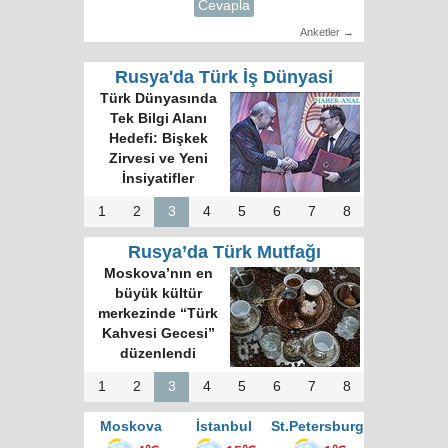
Cevapla
Anketler →
Rusya'da Türk İş Dünyasi
Türk Dünyasında
Tek Bilgi Alanı
Hedefi: Bişkek
Zirvesi ve Yeni
İnsiyatifler
1
2
3
4
5
6
7
8
Rusya’da Türk Mutfağı
Moskova’nın en
büyük kültür
merkezinde “Türk
Kahvesi Gecesi”
düzenlendi
1
2
3
4
5
6
7
8
Moskova
İstanbul
St.Petersburg