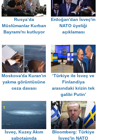
Rusya’da
Erdoğan'dan İsveç'in
Müslümanlar Kurban
NATO üyeliği
Bayramı'nı kutluyor
açıklaması
Moskova'da Kuran'ın
‘Türkiye ile İsveç ve
yakma görüntüsüne
Finlandiya
ceza davası
arasındaki krizin tek
galibi Putin’
İsveç, Kuzey Akım
Bloomberg: Türkiye
sabotajında
İsveç'in NATO