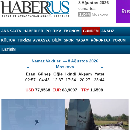
8 Ağustos 2026
cumartesi
13:44
Moskova
haberrus.ru
ANA SAYFA
HABERLER
POLITIKA
EKONOMI
GÜNDEM
ANALIZ
KÜLTÜR
TURIZM
AVRASYA
BILIM
SPOR
YAŞAM
RÖPORTAJ
YORUM
İLETİŞİM
Namaz Vakitleri — 8 Ağustos 2026
←
Moskova
→
Ezan
Güneş
Öğle
İkindi
Akşam
Yatsı
02:57
04:43
12:37
17:54
20:27
23:44
USD
77,9568
EUR
88,9097
TRY
1,6598