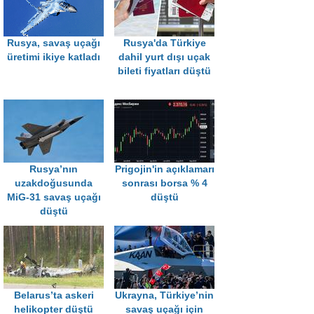
Rusya, savaş uçağı
Rusya'da Türkiye
üretimi ikiye katladı
dahil yurt dışı uçak
bileti fiyatları düştü
Rusya’nın
Prigojin'in açıklamarı
uzakdoğusunda
sonrası borsa % 4
MiG-31 savaş uçağı
düştü
düştü
Belarus’ta askeri
Ukrayna, Türkiye’nin
helikopter düştü
savaş uçağı için