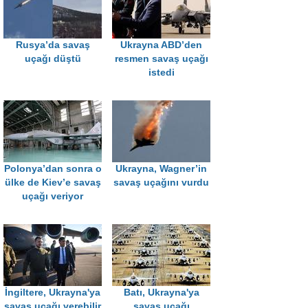
Rusya’da savaş
Ukrayna ABD’den
uçağı düştü
resmen savaş uçağı
istedi
Polonya’dan sonra o
Ukrayna, Wagner’in
ülke de Kiev’e savaş
savaş uçağını vurdu
uçağı veriyor
İngiltere, Ukrayna'ya
Batı, Ukrayna'ya
savaş uçağı verebilir
savaş uçağı