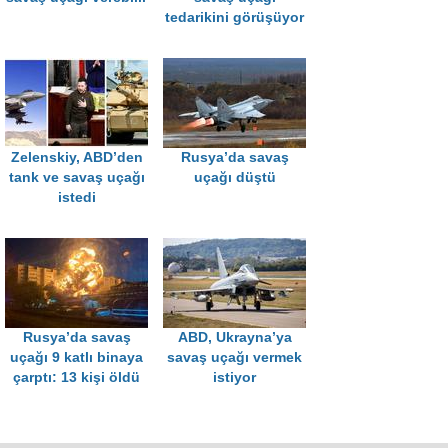
tedarikini görüşüyor
Zelenskiy, ABD’den
Rusya’da savaş
tank ve savaş uçağı
uçağı düştü
istedi
Rusya’da savaş
ABD, Ukrayna’ya
uçağı 9 katlı binaya
savaş uçağı vermek
çarptı: 13 kişi öldü
istiyor