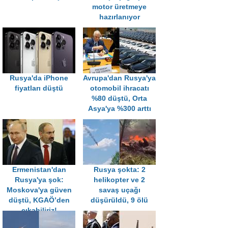
motor üretmeye
hazırlanıyor
Rusya'da iPhone
Avrupa'dan Rusya'ya
fiyatları düştü
otomobil ihracatı
%80 düştü, Orta
Asya'ya %300 arttı
Ermenistan'dan
Rusya şokta: 2
Rusya'ya şok:
helikopter ve 2
Moskova'ya güven
savaş uçağı
düştü, KGAÖ’den
düşürüldü, 9 ölü
çıkabiliriz!