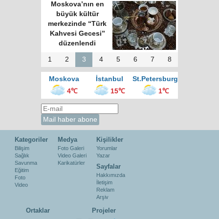
Moskova’nın en
büyük kültür
merkezinde “Türk
Kahvesi Gecesi”
düzenlendi
1
2
3
4
5
6
7
8
Moskova
İstanbul
St.Petersburg
4℃
15℃
1℃
Kategoriler
Medya
Kişilikler
Bilişim
Foto Galeri
Yorumlar
Sağlık
Video Galeri
Yazar
Savunma
Karikatürler
Sayfalar
Eğitim
Hakkımızda
Foto
İletişim
Video
Reklam
Arşiv
Ortaklar
Projeler