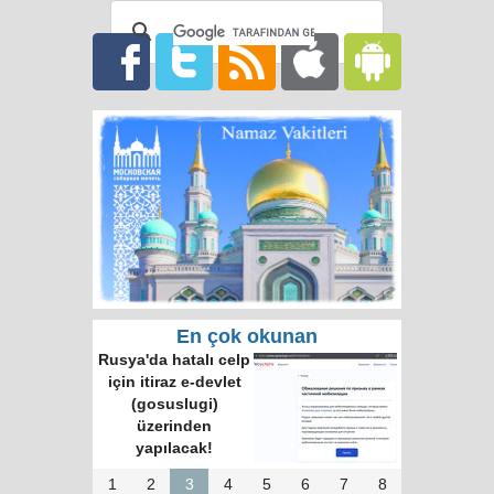
En çok okunan
Rusya'da hatalı celp
için itiraz e-devlet
(gosuslugi)
üzerinden
yapılacak!
1
2
3
4
5
6
7
8