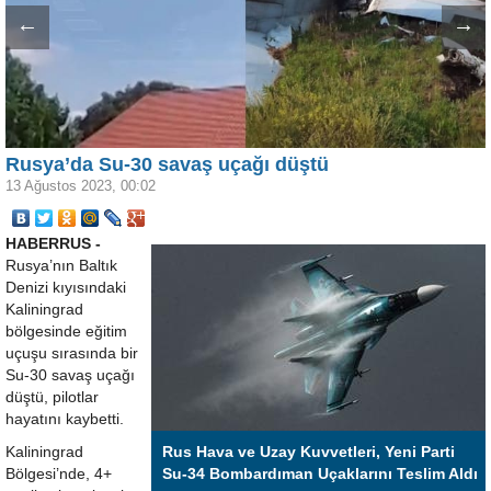
←
→
Rusya’da Su-30 savaş uçağı düştü
13 Ağustos 2023, 00:02
HABERRUS -
Rusya’nın Baltık
Denizi kıyısındaki
Kaliningrad
bölgesinde eğitim
uçuşu sırasında bir
Su-30 savaş uçağı
düştü, pilotlar
hayatını kaybetti.
Kaliningrad
Rus Hava ve Uzay Kuvvetleri, Yeni Parti
Bölgesi’nde, 4+
Su-34 Bombardıman Uçaklarını Teslim Aldı