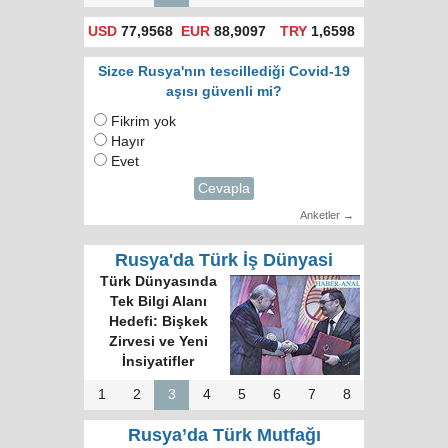
USD
77,9568
EUR
88,9097
TRY
1,6598
Sizce Rusya'nın tescillediği Covid-19
aşısı güvenli mi?
Fikrim yok
Hayır
Evet
Cevapla
Anketler →
Rusya'da Türk İş Dünyasi
Türk Dünyasında
Tek Bilgi Alanı
Hedefi: Bişkek
Zirvesi ve Yeni
İnsiyatifler
1
2
3
4
5
6
7
8
Rusya’da Türk Mutfağı