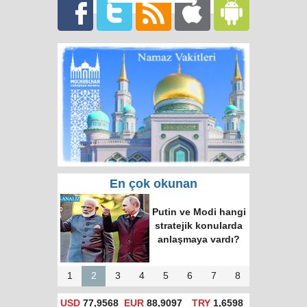
En çok okunan
Rusya'da hatalı celp
için itiraz e-devlet
(gosuslugi)
üzerinden
yapılacak!
1
2
3
4
5
6
7
8
USD
77,9568
EUR
88,9097
TRY
1,6598