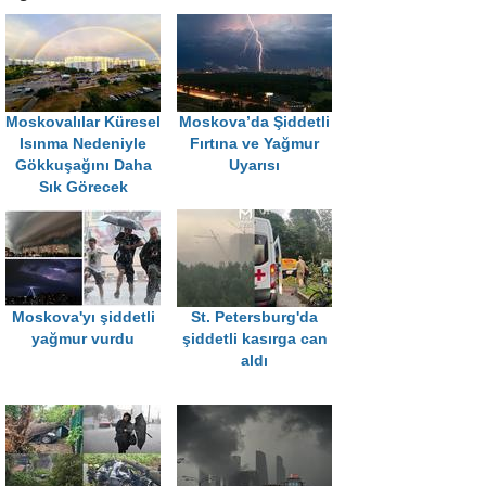
Moskovalılar Küresel
Moskova’da Şiddetli
Isınma Nedeniyle
Fırtına ve Yağmur
Gökkuşağını Daha
Uyarısı
Sık Görecek
Moskova'yı şiddetli
St. Petersburg'da
yağmur vurdu
şiddetli kasırga can
aldı