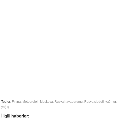
Tegler:
Fırtına
,
Meteoroloji
,
Moskova
,
Rusya havadurumu
,
Rusya şiddetli yağmur
,
yağış
İligili haberler: