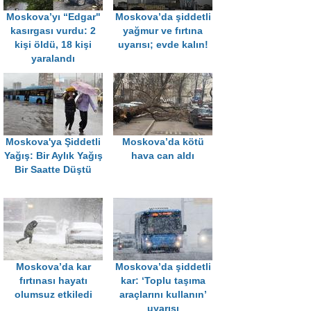
Moskova’yı “Edgar"
Moskova’da şiddetli
kasırgası vurdu: 2
yağmur ve fırtına
kişi öldü, 18 kişi
uyarısı; evde kalın!
yaralandı
Moskova'ya Şiddetli
Moskova’da kötü
Yağış: Bir Aylık Yağış
hava can aldı
Bir Saatte Düştü
Moskova’da kar
Moskova’da şiddetli
fırtınası hayatı
kar: ‘Toplu taşıma
olumsuz etkiledi
araçlarını kullanın’
uyarısı