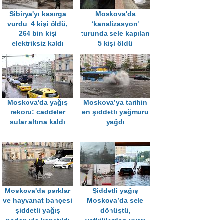
Sibirya'yı kasırga
Moskova'da
vurdu, 4 kişi öldü,
‘kanalizasyon'
264 bin kişi
turunda sele kapılan
elektriksiz kaldı
5 kişi öldü
Moskova'da yağış
Moskova’ya tarihin
rekoru: caddeler
en şiddetli yağmuru
sular altına kaldı
yağdı
Moskova'da parklar
Şiddetli yağış
ve hayvanat bahçesi
Moskova’da sele
şiddetli yağış
dönüştü,