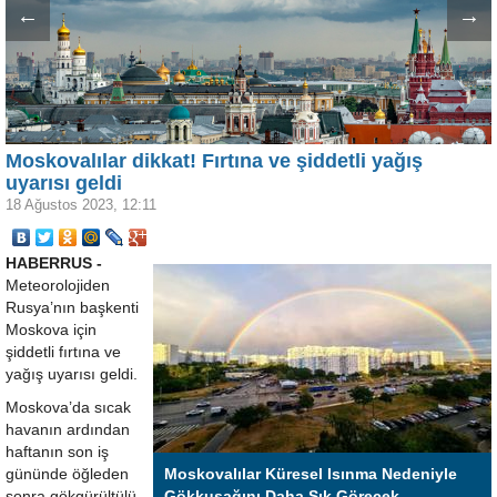
←
→
Moskovalılar dikkat! Fırtına ve şiddetli yağış
uyarısı geldi
18 Ağustos 2023, 12:11
HABERRUS -
Meteorolojiden
Rusya’nın başkenti
Moskova için
şiddetli fırtına ve
yağış uyarısı geldi.
Moskova’da sıcak
havanın ardından
haftanın son iş
gününde öğleden
Moskovalılar Küresel Isınma Nedeniyle
sonra gökgürültülü
Gökkuşağını Daha Sık Görecek