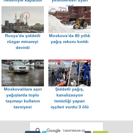
nedeniyle kapatıldı
yetkililerden uyarı
var!
Rusya’da şiddetli
Moskova’da 80 yıllık
rüzgar minareyi
yağış rekoru kırıldı
devirdi
Moskovalılara aşırı
Şiddetli yağış,
yağışlarda toplu
kanalizasyon
taşımayı kullanın
temizliği yapan
tavsiyesi
işçileri vurdu:3 ölü