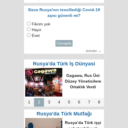
Sizce Rusya'nın tescillediği Covid-19
aşısı güvenli mi?
Fikrim yok
Hayır
Evet
Cevapla
Anketler →
Rusya'da Türk İş Dünyasi
Türk Dünyasında
Tek Bilgi Alanı
Hedefi: Bişkek
Zirvesi ve Yeni
İnsiyatifler
1
2
3
4
5
6
7
8
Rusya’da Türk Mutfağı
Moskova’nın en
büyük kültür