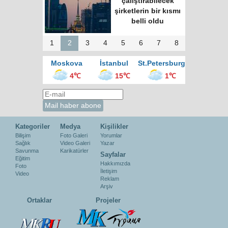
merkezinde “Türk
Kahvesi Gecesi”
düzenlendi
1
2
3
4
5
6
7
8
Moskova
İstanbul
St.Petersburg
4℃
15℃
1℃
Kategoriler
Medya
Kişilikler
Bilişim
Foto Galeri
Yorumlar
Sağlık
Video Galeri
Yazar
Savunma
Karikatürler
Sayfalar
Eğitim
Hakkımızda
Foto
İletişim
Video
Reklam
Arşiv
Ortaklar
Projeler