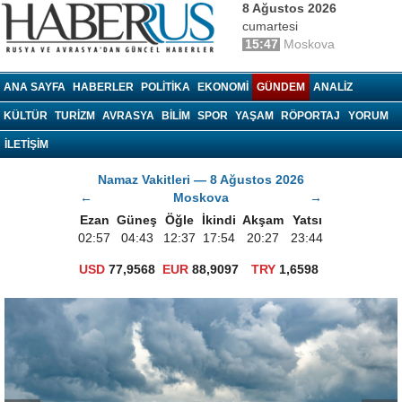
8 Ağustos 2026
cumartesi
15:47
Moskova
haberrus.ru
ANA SAYFA
HABERLER
POLITIKA
EKONOMI
GÜNDEM
ANALIZ
KÜLTÜR
TURIZM
AVRASYA
BILIM
SPOR
YAŞAM
RÖPORTAJ
YORUM
İLETİŞİM
Namaz Vakitleri — 8 Ağustos 2026
←
Moskova
→
Ezan
Güneş
Öğle
İkindi
Akşam
Yatsı
02:57
04:43
12:37
17:54
20:27
23:44
USD
77,9568
EUR
88,9097
TRY
1,6598