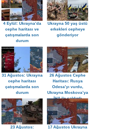
4 Eylül: Ukrayna’da
Ukrayna 50 yaş üstü
cephe haritası ve
erkekleri cepheye
çatışmalarda son
gönderiyor
durum
31 Ağustos: Ukrayna
26 Ağustos Cephe
cephe haritası
Haritası: Rusya
çatışmalarda son
Odesa’yı vurdu,
durum
Ukrayna Moskova’ya
İHA ile saldırdı
23 Ağustos:
17 Ağustos Ukrayna