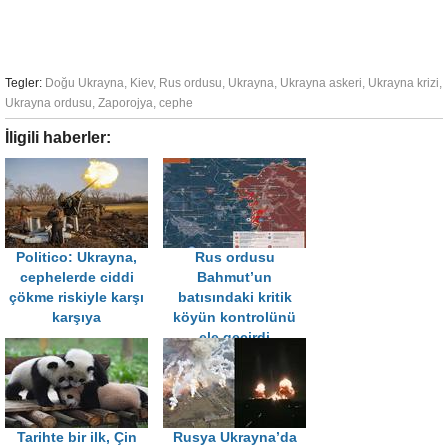
Tegler:
Doğu Ukrayna
,
Kiev
,
Rus ordusu
,
Ukrayna
,
Ukrayna askeri
,
Ukrayna krizi
,
Ukrayna ordusu
,
Zaporojya
,
cephe
İligili haberler:
Politico: Ukrayna,
Rus ordusu
cephelerde ciddi
Bahmut’un
çökme riskiyle karşı
batısındaki kritik
karşıya
köyün kontrolünü
ele geçirdi
Tarihte bir ilk, Çin
Rusya Ukrayna’da