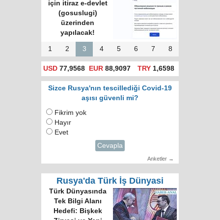
için itiraz e-devlet
(gosuslugi)
üzerinden
yapılacak!
1
2
3
4
5
6
7
8
USD
77,9568
EUR
88,9097
TRY
1,6598
Sizce Rusya'nın tescillediği Covid-19
aşısı güvenli mi?
Fikrim yok
Hayır
Evet
Cevapla
Anketler →
Rusya'da Türk İş Dünyasi
Türk Dünyasında
Tek Bilgi Alanı
Hedefi: Bişkek