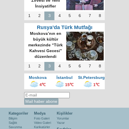
Zirvesi ve Yeni
İnsiyatifler
1
2
3
4
5
6
7
8
Rusya’da Türk Mutfağı
Moskova’nın en
büyük kültür
merkezinde “Türk
Kahvesi Gecesi”
düzenlendi
1
2
3
4
5
6
7
8
Moskova
İstanbul
St.Petersburg
4℃
15℃
1℃
Kategoriler
Medya
Kişilikler
Bilişim
Foto Galeri
Yorumlar
Sağlık
Video Galeri
Yazar
Savunma
Karikatürler