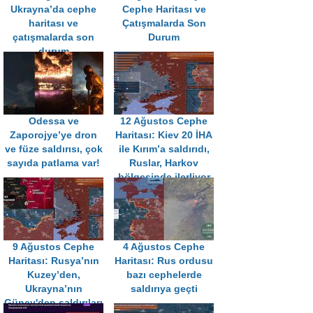
Ukrayna’da cephe
Cephe Haritası ve
haritası ve
Çatışmalarda Son
çatışmalarda son
Durum
durum
Odessa ve
12 Ağustos Cephe
Zaporojye’ye dron
Haritası: Kiev 20 İHA
ve füze saldırısı, çok
ile Kırım’a saldırıdı,
sayıda patlama var!
Ruslar, Harkov
bölgesinde ilerliyor
9 Ağustos Cephe
4 Ağustos Cephe
Haritası: Rusya’nın
Haritası: Rus ordusu
Kuzey’den,
bazı cephelerde
Ukrayna’nın
saldırıya geçti
Güney'den saldırıları