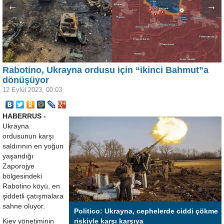
←
→
Rabotino, Ukrayna ordusu için “ikinci Bahmut”a
dönüşüyor
12 Eylül 2023, 00:03
HABERRUS -
Ukrayna
ordusunun karşı
saldırının en yoğun
yaşandığı
Zaporojye
bölgesindeki
Rabotino köyü, en
şiddetli çatışmalara
sahne oluyor.
Politico: Ukrayna, cephelerde ciddi çökme
Kiev yönetiminin
riskiyle karşı karşıya