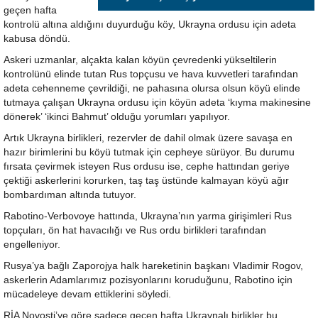
geçen hafta
kontrolü altına aldığını duyurduğu köy, Ukrayna ordusu için adeta
kabusa döndü.
Askeri uzmanlar, alçakta kalan köyün çevredenki yükseltilerin
kontrolünü elinde tutan Rus topçusu ve hava kuvvetleri tarafından
adeta cehenneme çevrildiği, ne pahasına olursa olsun köyü elinde
tutmaya çalışan Ukrayna ordusu için köyün adeta ‘kıyma makinesine
dönerek’ ‘ikinci Bahmut’ olduğu yorumları yapılıyor.
Artık Ukrayna birlikleri, rezervler de dahil olmak üzere savaşa en
hazır birimlerini bu köyü tutmak için cepheye sürüyor. Bu durumu
fırsata çevirmek isteyen Rus ordusu ise, cephe hattından geriye
çektiği askerlerini korurken, taş taş üstünde kalmayan köyü ağır
bombardıman altında tutuyor.
Rabotino-Verbovoye hattında, Ukrayna’nın yarma girişimleri Rus
topçuları, ön hat havacılığı ve Rus ordu birlikleri tarafından
engelleniyor.
Rusya’ya bağlı Zaporojya halk hareketinin başkanı Vladimir Rogov,
askerlerin Adamlarımız pozisyonlarını koruduğunu, Rabotino için
mücadeleye devam ettiklerini söyledi.
RİA Novosti’ye göre sadece geçen hafta Ukraynalı birlikler bu