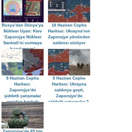
sürüyor
Rusya’dan Dünya’ya
16 Haziran Cephe
Nükleer Uyarı: Kiev
Haritası: Ukrayna’nın
‘Zaporojye Nükleer
Zaporojye yönünden
Santrali’ni vurmaya
saldırısı sürüyor
hazırlanıyor’
9 Haziran Cephe
5 Haziran Cephe
Haritası:
Haritası: Ukrayna
Zaporojye’de
saldırıya geçti,
şiddetli çatışmalar
Zaporojye’de
yeniden başladı
şiddetli çatışmalar 2.
gününde
Zaporojye’de 65 bin