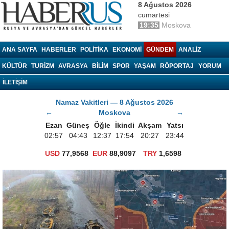
8 Ağustos 2026
cumartesi
19:35
Moskova
haberrus.ru
ANA SAYFA
HABERLER
POLITIKA
EKONOMI
GÜNDEM
ANALIZ
KÜLTÜR
TURIZM
AVRASYA
BILIM
SPOR
YAŞAM
RÖPORTAJ
YORUM
İLETİŞİM
Namaz Vakitleri — 8 Ağustos 2026
←
Moskova
→
Ezan
Güneş
Öğle
İkindi
Akşam
Yatsı
02:57
04:43
12:37
17:54
20:27
23:44
USD
77,9568
EUR
88,9097
TRY
1,6598