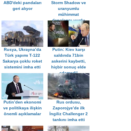
ABD'deki pandaları
Storm Shadow ve
geri alıyor
uranyumlu
mühimmat
depolarını vurdu
Rusya, Ukrayna’da
Putin: Kiev karşı
Türk yapımı T-122
saldırıda 71bin
Sakarya çoklu roket
askerini kaybetti,
sistemini imha etti
hiçbir sonuç elde
edemedi!
Putin’den ekonomi
Rus ordusu,
ve politikaya ilişkin
Zaporojye’de ilk
önemli açıklamalar
İngiliz Challenger 2
tankını imha etti