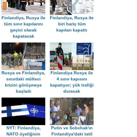
Finlandiya, Rusya ile
Finlandiya, Rusya ile
tüm sınır kapılarını
biri hariç tüm
geçici olarak
kapıları kapattı
kapatacak
Rusya ve Finlandiya,
Finlandiya Rusya ile
sınırdaki mülteci
4 sınır kapısını
krizini görüşmeye
kapatıyor; yük trafiği
başladı
duracak
NYT: Finlandiya,
Putin ve Sobchak'ın
NATO üyeliğinin
Finlandiya'daki tatil