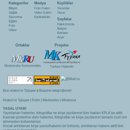
Kategoriler
Medya
Kişilikler
Bilişim
Foto Galeri
Yorumlar
Sağlık
Video Galeri
Yazar
Savunma
Karikatürler
Sayfalar
Eğitim
Hakkımızda
Foto
İletişim
Video
Reklam
Arşiv
Ortaklar
Projeler
Moskovsky Komsomolets
Türkiye Haberler
Все новости Турции в Вашем смартфоне!
Новости Турции
|
Putin
|
Medvedev
|
Moskova
YASAL UYARI
Yayınlanan haberler, fotograflar ve köşe yazılarının tüm hakları KPLK'ya aittir.
Kaynak gösterilse dahi haberler, fotograflar ve köşe yazılarının tamamı özel izin
alınmadan kullanılamaz.
Ancak alıntılanan köşe yazısı/haberin bir bölümü, alıntılanan habere aktif link