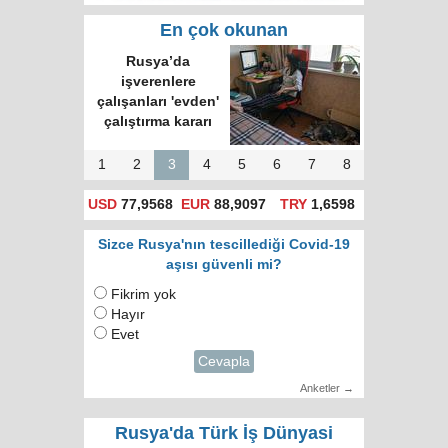
En çok okunan
Rusya’da
işverenlere
çalışanları 'evden'
çalıştırma kararı
1
2
3
4
5
6
7
8
USD
77,9568
EUR
88,9097
TRY
1,6598
Sizce Rusya'nın tescillediği Covid-19
aşısı güvenli mi?
Fikrim yok
Hayır
Evet
Cevapla
Anketler →
Rusya'da Türk İş Dünyasi