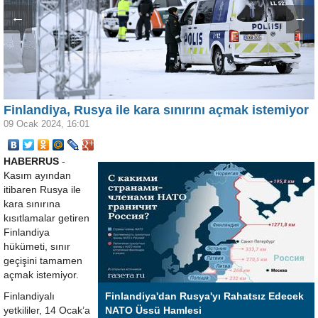
←
→
Finlandiya, Rusya ile kara sınırını açmak istemiyor
09 Ocak 2024, 16:01
HABERRUS
-
Kasım ayından
itibaren Rusya ile
kara sınırına
kısıtlamalar getiren
Finlandiya
hükümeti, sınır
geçişini tamamen
açmak istemiyor.
Finlandiyalı
Finlandiya'dan Rusya'yı Rahatsız Edecek
yetkililer, 14 Ocak’a
NATO Üssü Hamlesi