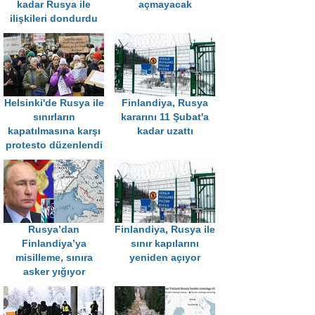
kadar Rusya ile
açmayacak
ilişkileri dondurdu
Helsinki'de Rusya ile
Finlandiya, Rusya
sınırların
kararını 11 Şubat'a
kapatılmasına karşı
kadar uzattı
protesto düzenlendi
Rusya’dan
Finlandiya, Rusya ile
Finlandiya’ya
sınır kapılarını
misilleme, sınıra
yeniden açıyor
asker yığıyor