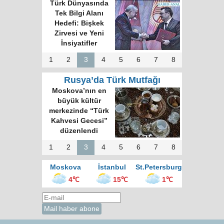
Türk Dünyasında
Tek Bilgi Alanı
Hedefi: Bişkek
Zirvesi ve Yeni
İnsiyatifler
1
2
3
4
5
6
7
8
Rusya’da Türk Mutfağı
Moskova’nın en
büyük kültür
merkezinde “Türk
Kahvesi Gecesi”
düzenlendi
1
2
3
4
5
6
7
8
Moskova
İstanbul
St.Petersburg
4℃
15℃
1℃