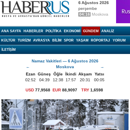
6 Ağustos 2026
perşembe
04:16
Moskova
haberrus.ru
ANA SAYFA
HABERLER
POLITIKA
EKONOMI
GÜNDEM
ANALIZ
KÜLTÜR
TURIZM
AVRASYA
BILIM
SPOR
YAŞAM
RÖPORTAJ
YORUM
İLETİŞİM
Namaz Vakitleri — 6 Ağustos 2026
←
Moskova
→
Ezan
Güneş
Öğle
İkindi
Akşam
Yatsı
02:52
04:39
12:38
17:57
20:31
00:05
USD
77,9568
EUR
88,9097
TRY
1,6598