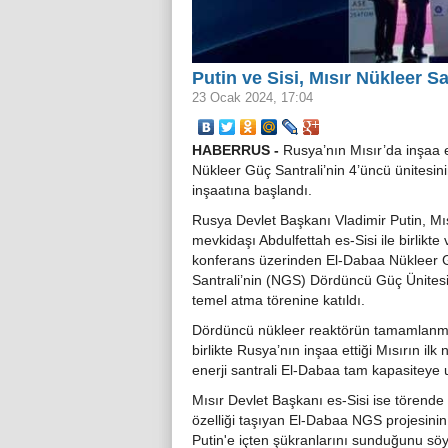
Putin ve Sisi, Mısır Nükleer San
23 Ocak 2024, 17:04
HABERRUS -
Rusya’nın Mısır’da inşaa e
Nükleer Güç Santrali’nin 4’üncü ünitesin
inşaatına başlandı.
Rusya Devlet Başkanı Vladimir Putin, Mıs
mevkidaşı Abdulfettah es-Sisi ile birlikte
konferans üzerinden El-Dabaa Nükleer 
Santrali’nin (NGS) Dördüncü Güç Ünitesi
temel atma törenine katıldı.
Dördüncü nükleer reaktörün tamamlanm
birlikte Rusya’nın inşaa ettiği Mısırın ilk 
enerji santrali El-Dabaa tam kapasiteye 
Mısır Devlet Başkanı es-Sisi ise törende 
özelliği taşıyan El-Dabaa NGS projesini
Putin'e içten şükranlarını sunduğunu söy