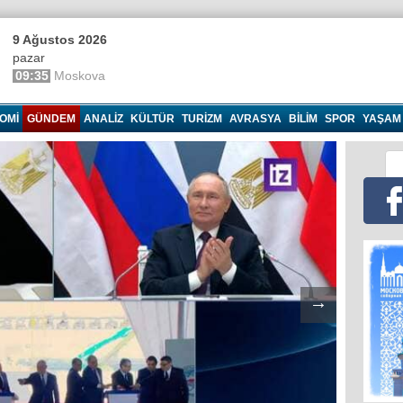
9 Ağustos 2026
pazar
09:35
Moskova
OMI
GÜNDEM
ANALIZ
KÜLTÜR
TURIZM
AVRASYA
BILIM
SPOR
YAŞAM
→