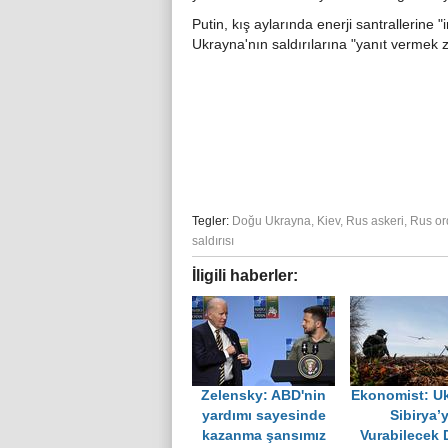
Putin, kış aylarında enerji santrallerine
Ukrayna'nın saldırılarına "yanıt vermek z
Tegler:
Doğu Ukrayna
,
Kiev
,
Rus askeri
,
Rus or
saldırısı
İligili haberler:
Zelensky: ABD'nin
Ekonomist: Uk
yardımı sayesinde
Sibirya’y
kazanma şansımız
Vurabilecek 