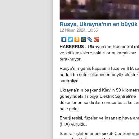
Rusya, Ukrayna’nın en büyük e
12 Nisan 2024, 10:35
HABERRUS -
Ukrayna’nın Rus petrol rafi
ve kritik tesislere saldırılarını karşılıksız
bırakmıyor.
Rusya’nın geniş kapsamlı füze ve İHA sal
hedefi bu sefer ülkenin en büyük elektrik
santraliydi.
Ukrayna'nın başkenti Kiev'in 50 kilometr
güneyindeki Tripilya Elektrik Santrali'ne
düzenlenen saldırılar sonucu tesis kulla
hale geldi.
Enerji tesisi, füzeler ve insansız hava ara
(İHA) vuruldu.
Santrali işleten enerji şirketi Centrenerg