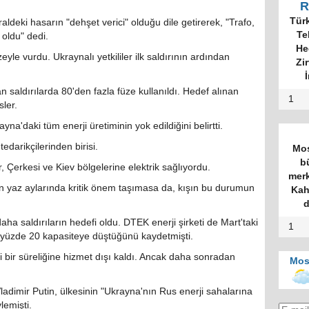
R
Tür
aldeki hasarın "dehşet verici" olduğu dile getirerek, "Trafo,
Te
 oldu" dedi.
He
yle vurdu. Ukraynalı yetkililer ilk saldırının ardından
Zi
İ
saldırılarda 80'den fazla füze kullanıldı. Hedef alınan
1
sler.
yna'daki tüm enerji üretiminin yok edildiğini belirtti.
edarikçilerinden birisi.
Mos
b
ir, Çerkesi ve Kiev bölgelerine elektrik sağlıyordu.
merk
çin yaz aylarında kritik önem taşımasa da, kışın bu durumun
Kah
.
d
aha saldırıların hedefi oldu. DTEK enerji şirketi de Mart'taki
1
n yüzde 20 kapasiteye düştüğünü kaydetmişti.
 bir süreliğine hizmet dışı kaldı. Ancak daha sonradan
Mos
imir Putin, ülkesinin "Ukrayna'nın Rus enerji sahalarına
lemişti.