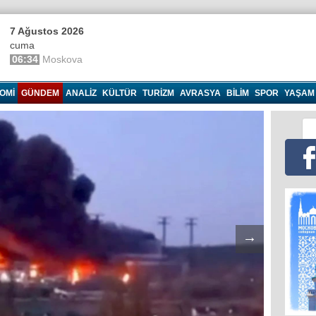
7 Ağustos 2026
cuma
06:34
Moskova
OMI
GÜNDEM
ANALIZ
KÜLTÜR
TURIZM
AVRASYA
BILIM
SPOR
YAŞAM
→