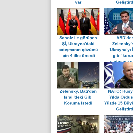
var
Geliştird
Scholz ile görüşen
ABD’de
Şİ, Ukrayna'daki
Zelensky'
çatışmanın çözümü
‘Ukrayna'yı İ
için 4 ilke önerdi
gibi’ kor
çağrısına y
Zelensky, Batı'dan
NATO: Rusya
İsrail'deki Gibi
Yılda Ordu
Koruma İstedi
Yüzde 15 Büyü
Geliştird