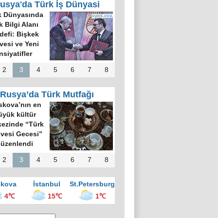
usya'da Türk İş Dünyasi
k Dünyasında
k Bilgi Alanı
defi: Bişkek
rvesi ve Yeni
nsiyatifler
2
3
4
5
6
7
8
Rusya’da Türk Mutfağı
kova’nın en
üyük kültür
ezinde “Türk
vesi Gecesi”
üzenlendi
2
3
4
5
6
7
8
kova
İstanbul
St.Petersburg
4℃
15℃
1℃