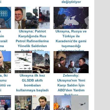
i
değiştiriyor
n
Ukrayna: Patriot
Ukrayna, Rusya ve
nin
Karşılığında Rus
Türkiye ile
srail
Petrol Rafinerilerine
Karadeniz'de gemi
uma
Yönelik Saldırıları
taşımacılığı
anıt
Durdurabiliriz
görüşmesinden
çekildi
, İki
Ukrayna ilk kez
Zelensky:
sunu
GLSDB akıllı
Ukrayna'nın Yeni
ttü ve
bombaları
Karşı Saldırı İçin
i
kullanmaya başladı
ABD'den Yardım
Bekliyor