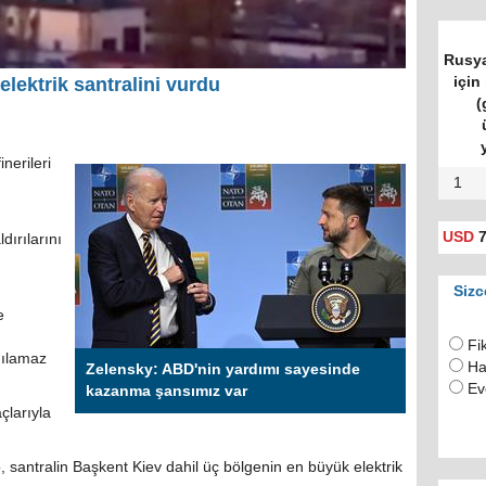
Rusya
için 
lektrik santralini vurdu
(
nerileri
1
USD
7
dırılarını
Sizc
e
Fi
nılamaz
Ha
Zelensky: ABD'nin yardımı sayesinde
Ev
kazanma şansımız var
çlarıyla
o, santralin Başkent Kiev dahil üç bölgenin en büyük elektrik