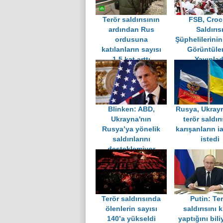
Terör saldırısının
FSB, Cro
ardından Rus
Saldırıs
ordusuna
Şüphelilerini
katılanların sayısı
Görüntüler
1,5 kat arttı
Yayınlad
Blinken: ABD,
Rusya, Ukray
Ukrayna'nın
terör saldır
Rusya’ya yönelik
karışanların i
saldırılarını
istedi
desteklemiyor
Terör saldırısında
Putin: Te
ölenlerin sayısı
saldırısını 
140’a yükseldi
yaptığını bili