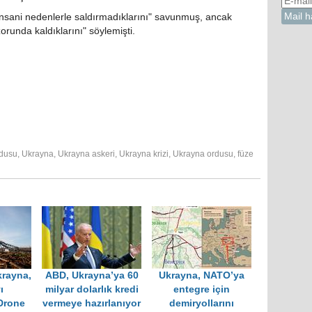
 "insani nedenlerle saldırmadıklarını" savunmuş, ancak
orunda kaldıklarını" söylemişti.
dusu
,
Ukrayna
,
Ukrayna askeri
,
Ukrayna krizi
,
Ukrayna ordusu
,
füze
rayna,
ABD, Ukrayna’ya 60
Ukrayna, NATO’ya
ı
milyar dolarlık kredi
entegre için
Drone
vermeye hazırlanıyor
demiryollarını