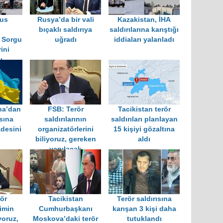
cus
Rusya’da bir vali
Kazakistan, İHA
ı
bıçaklı saldırıya
saldırılarına karıştığı
n Sorgu
uğradı
iddiaları yalanladı
ini
ı
na’dan
FSB: Terör
Tacikistan terör
ısına
saldırılarının
saldırıları planlayan
adesini
organizatörlerini
15 kişiyi gözaltına
biliyoruz, gereken
aldı
yapılacak
rör
Tacikistan
Terör saldırısına
kimin
Cumhurbaşkanı
karışan 3 kişi daha
yoruz,
Moskova’daki terör
tutuklandı