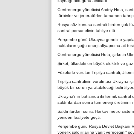
kaynağı olduğunu açıkladı.
Centrenergo yöneticisi Andriy Hota, santr
türbinler ve jeneratörler, tamamen tahrip
Rusya söz konusu santrali birden çok füze
santral personelinin tahliye etti.
Perşembe günü Ukrayna geneline yapılan 
noktaların çoğu enerji altyapısına ait tesi
Centrenergo yöneticisi Hota, şirketin Ukra
Şirket, ülkedeki en büyük elektrik ve gaz t
Füzelerle vurulan Tripilya santrali, Jitom
Tripilya santralinin vurulması Ukrayna i
büyük bir sorun yaratabileceği belirtiliyor
Ukrayna'nın batısında iki termik santral d
saldırılardan sonra tüm enerji üretimini
Saldırılardan sonra Harkov metro sistemi
yeniden faaliyete geçti.
Perşembe günü Rusya Devlet Başkanı Vlad
yönelik saldırılarına yanıt vereceğini" söy