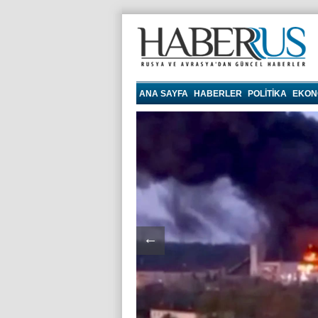
haberrus.ru
ANA SAYFA
HABERLER
POLITIKA
EKON
←