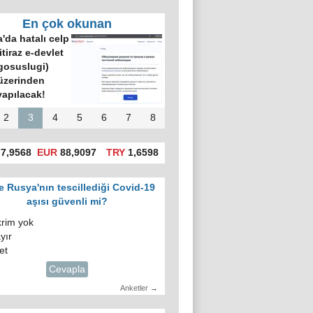
En çok okunan
'da hatalı celp
itiraz e-devlet
gosuslugi)
üzerinden
yapılacak!
2
3
4
5
6
7
8
7,9568
EUR
88,9097
TRY
1,6598
e Rusya'nın tescillediği Covid-19
aşısı güvenli mi?
krim yok
yır
et
Cevapla
Anketler →