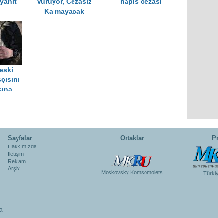
yanıt
Vuruyor, Cezasız
hapis cezası
Kalmayacak
eski
çısını
sına
ı
Sayfalar
Ortaklar
Pr
Hakkımızda
İletişim
Reklam
Arşiv
Moskovsky Komsomolets
Türki
a