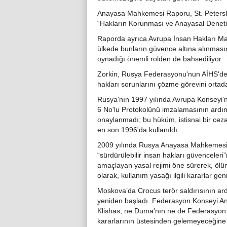
Anayasa Mahkemesi Raporu, St. Peters
“Hakların Korunması ve Anayasal Denetim”
Raporda ayrıca Avrupa İnsan Hakları M
ülkede bunların güvence altına alınmas
oynadığı önemli rolden de bahsediliyor.
Zorkin, Rusya Federasyonu'nun AİHS'den 
hakları sorunlarını çözme görevini ortad
Rusya'nın 1997 yılında Avrupa Konseyi'
6 No'lu Protokolünü imzalamasının ardınd
onaylanmadı; bu hüküm, istisnai bir cez
en son 1996'da kullanıldı.
2009 yılında Rusya Anayasa Mahkemesi,
“sürdürülebilir insan hakları güvenceleri”
amaçlayan yasal rejimi öne sürerek, ölüm
olarak, kullanım yasağı ilgili kararlar geniş
Moskova’da Crocus terör saldırısının ard
yeniden başladı. Federasyon Konseyi An
Klishas, ​​ne Duma'nın ne de Federasyo
kararlarının üstesinden gelemeyeceğine d