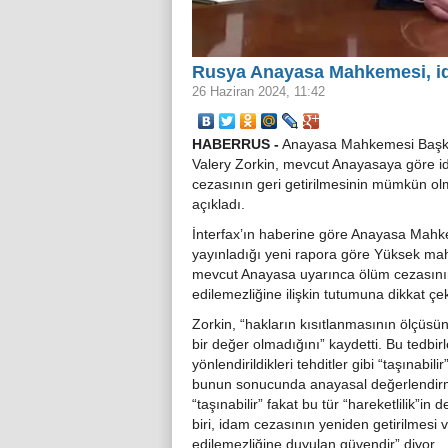
Rusya Anayasa Mahkemesi, ida
26 Haziran 2024, 11:42
HABERRUS -
Anayasa Mahkemesi Başk
Valery Zorkin, mevcut Anayasaya göre 
cezasının geri getirilmesinin mümkün ol
açıkladı.
İnterfax’ın haberine göre Anayasa Mah
yayınladığı yeni rapora göre Yüksek m
mevcut Anayasa uyarınca ölüm cezasını
edilemezliğine ilişkin tutumuna dikkat çek
Zorkin, “hakların kısıtlanmasının ölçüsü
bir değer olmadığını” kaydetti. Bu tedbirl
yönlendirildikleri tehditler gibi “taşınabilir
bunun sonucunda anayasal değerlendirm
“taşınabilir” fakat bu tür “hareketlilik”
biri, idam cezasının yeniden getirilmes
edilemezliğine duyulan güvendir” diyor.