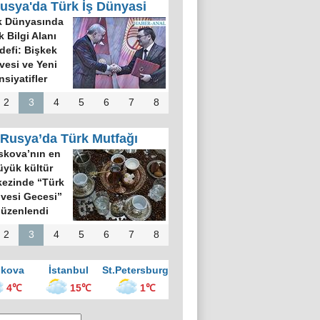
usya'da Türk İş Dünyasi
k Dünyasında
k Bilgi Alanı
defi: Bişkek
rvesi ve Yeni
nsiyatifler
2
3
4
5
6
7
8
Rusya’da Türk Mutfağı
kova’nın en
üyük kültür
ezinde “Türk
vesi Gecesi”
üzenlendi
2
3
4
5
6
7
8
kova
İstanbul
St.Petersburg
4℃
15℃
1℃