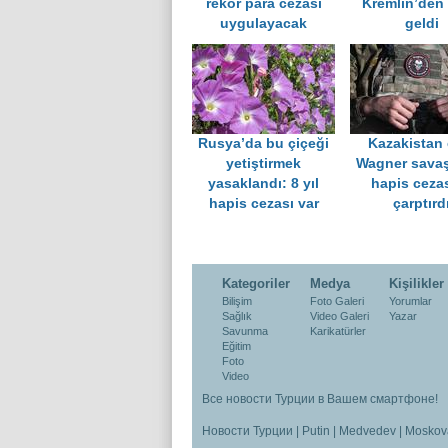
rekor para cezası
Kremlin’den 
uygulayacak
geldi
Rusya’da bu çiçeği
Kazakistan 
yetiştirmek
Wagner savaş
yasaklandı: 8 yıl
hapis ceza
hapis cezası var
çarptırd
Kategoriler
Medya
Kişilikler
Bilişim
Foto Galeri
Yorumlar
Sağlık
Video Galeri
Yazar
Savunma
Karikatürler
Eğitim
Foto
Video
Все новости Турции в Вашем смартфоне!
Новости Турции
|
Putin
|
Medvedev
|
Moskov