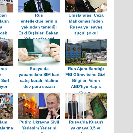
dan
Rus
Uluslararası Ceza
ların
entellektüellerinin
Mahkemesi'nden
da
yakından tanıdığı
Rusya'ya ‘savaş
ecek
Eski Dışişleri Bakanı
suçu’ şoku!
ler
Yakış vefat etti
raç
Rusya’da
Rus Ajanı Sandığı
nı
yabancılara SIM kart
FBI Görevlisine Gizli
 Sert
satış kuralı ihlaline
Bilgileri Veren
iyor
dev para cezası
ABD’liye Hapis
Cezası
idam
Putin: Ukrayna Sivil
Rusya’da Kuran'ı
alarına
Yerleşim Yerlerini
yakmaya 3,5 yıl