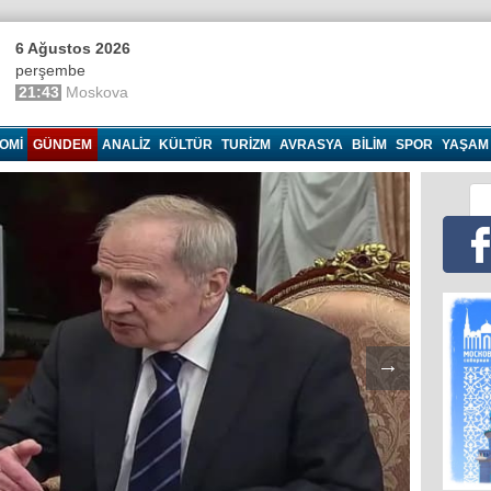
6 Ağustos 2026
perşembe
21:43
Moskova
OMI
GÜNDEM
ANALIZ
KÜLTÜR
TURIZM
AVRASYA
BILIM
SPOR
YAŞAM
→