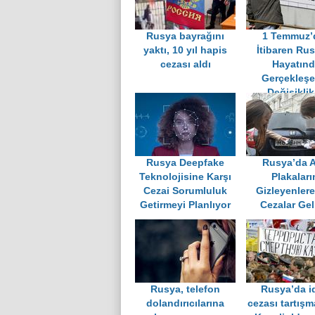
Rusya bayrağını
1 Temmuz’
yaktı, 10 yıl hapis
İtibaren Rus
cezası aldı
Hayatın
Gerçekleş
Değişiklik
Rusya Deepfake
Rusya’da A
Teknolojisine Karşı
Plakaları
Cezai Sorumluluk
Gizleyenlere
Getirmeyi Planlıyor
Cezalar Gel
Rusya, telefon
Rusya’da 
dolandırıcılarına
cezası tartışm