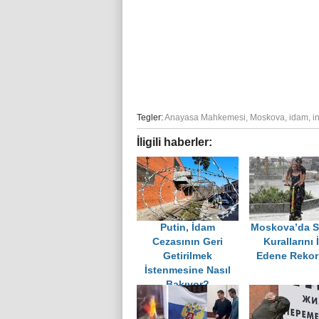
Tegler:
Anayasa Mahkemesi
,
Moskova
,
idam
,
i
İligili haberler:
Putin, İdam
Moskova’da S
Cezasının Geri
Kurallarını 
Getirilmek
Edene Rekor
İstenmesine Nasıl
Bakıyor?