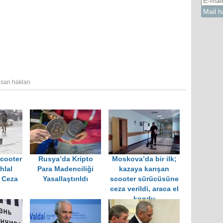
nsan hakları
cooter
Rusya’da Kripto
Moskova’da bir ilk;
İhlal
Para Madenciliği
kazaya karışan
 Ceza
Yasallaştırıldı
scooter sürücüsüne
ceza verildi, araca el
kondu