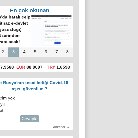
En çok okunan
'da hatalı celp
itiraz e-devlet
gosuslugi)
üzerinden
yapılacak!
2
3
4
5
6
7
8
7,9568
EUR
88,9097
TRY
1,6598
e Rusya'nın tescillediği Covid-19
aşısı güvenli mi?
krim yok
yır
et
Cevapla
Anketler →