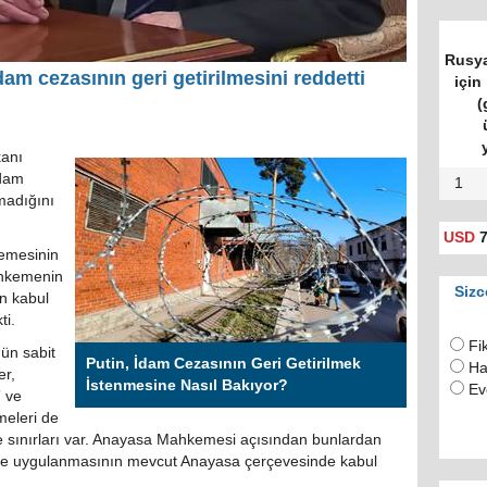
Rusya
m cezasının geri getirilmesini reddetti
için 
(
anı
idam
1
madığını
USD
7
kemesinin
ahkemenin
Sizc
n kabul
ti.
Fi
nün sabit
Putin, İdam Cezasının Geri Getirilmek
Ha
er,
İstenmesine Nasıl Bakıyor?
Ev
” ve
eleri de
in de sınırları var. Anayasa Mahkemesi açısından bunlardan
i ve uygulanmasının mevcut Anayasa çerçevesinde kabul