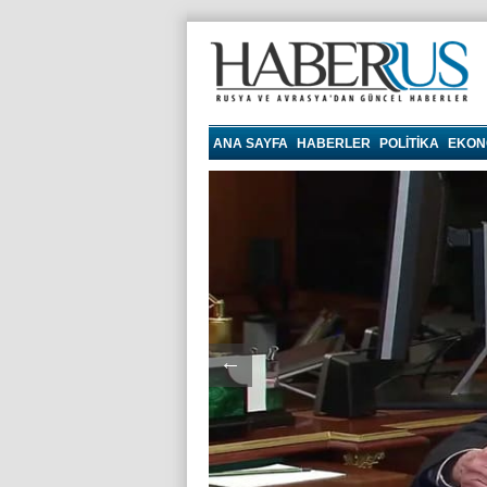
haberrus.ru
ANA SAYFA
HABERLER
POLITIKA
EKON
←