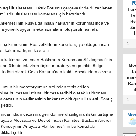
R
burg Uluslararası Hukuk Forumu çerçevesinde düzenlenen
Tür
 adlı uluslararası konferans için hazırlandı.
Te
He
ahkemesi'nin Rusya'da insan haklarının korunmasında ve
Zi
ına yönelik uygun mekanizmaların oluşturulmasında
İ
1
çekilmesinin, Rus yetkililerin karşı karşıya olduğu insan
an kaldırmadığını kaydetti.
ne katılması ve İnsan Haklarının Korunması Sözleşmesi'nin
Mos
an ülkede infazlara ilişkin moratoryum getirildi. Belge
b
a tedbiri olarak Ceza Kanunu'nda kaldı. Ancak idam cezası
merk
Kah
 uzun bir moratoryumun ardından tesis edilen
d
ni ve bu cezayı istisnai bir ceza tedbiri olarak kaldırmayı
 cezasının verilmesinin imkansız olduğunu ilan etti. Sonuç
1
letildi.
ından idam cezasına geri dönme olasılığına ilişkin tartışma
Mos
ayasa Mevzuatı ve Devlet İnşası Komitesi Başkanı Andrei
n Konseyi'nin Anayasa Mahkemesi'nin bu konudaki
ikkat çekti.