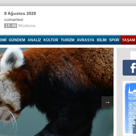
8 Ağustos 2026
cumartesi
15:46
Moskova
OMI
GÜNDEM
ANALIZ
KÜLTÜR
TURIZM
AVRASYA
BILIM
SPOR
YAŞAM
→