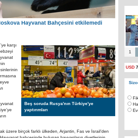
Moskova Hayvanat Bahçesini etkilemedi
’ye karşı
sebzeyi
1
yvanat
nin
USD
7
inlerinin
urmasına
meyve
Sizc
an
Fi
ayvanat
Beş soruda Rusya'nın Türkiye'ye
Ha
iye’ye
yaptırımları
Ev
rın
k üzere birçok farklı ülkeden, Arjantin, Fas ve İsrail’den
 Hayvanat bahçesinde bulunan hayvanların diyetlerinin