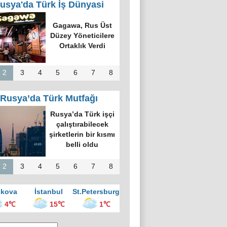
usya'da Türk İş Dünyasi
Gagawa, Rus Üst
Düzey Yöneticilere
Ortaklık Verdi
2
3
4
5
6
7
8
Rusya’da Türk Mutfağı
Rusya’da Türk işçi
çalıştırabilecek
şirketlerin bir kısmı
belli oldu
2
3
4
5
6
7
8
kova
İstanbul
St.Petersburg
4℃
15℃
1℃