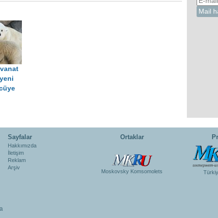
vanat
yeni
ücüye
Sayfalar
Ortaklar
Pr
Hakkımızda
İletişim
Reklam
Arşiv
Moskovsky Komsomolets
Türki
a