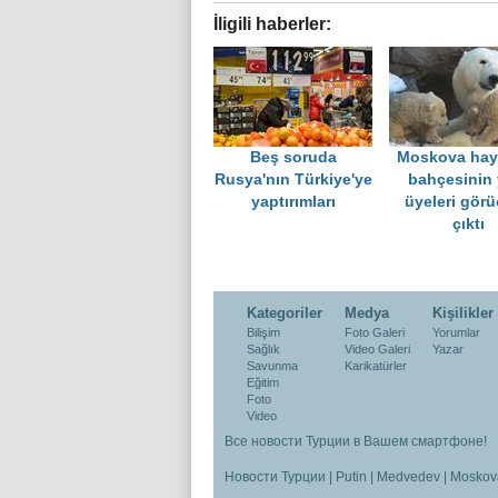
İligili haberler:
Beş soruda
Moskova hay
Rusya'nın Türkiye'ye
bahçesinin 
yaptırımları
üyeleri gör
çıktı
Kategoriler
Medya
Kişilikler
Bilişim
Foto Galeri
Yorumlar
Sağlık
Video Galeri
Yazar
Savunma
Karikatürler
Eğitim
Foto
Video
Все новости Турции в Вашем смартфоне!
Новости Турции
|
Putin
|
Medvedev
|
Moskov