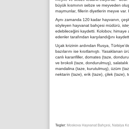
büyük kısmının sebze ve meyveden oluştu
maymunlar, fillerin diyetlerin meyve var. 
Aynı zamanda 120 kadar hayvanın, çeşitl
söyleyen hayvanat bahçesi müdürü, iste
edebileceğini kaydetti. Kolobov, himaye 
edenler tarafından karşılandığını kaydett
Uçak krizinin ardından Rusya, Türkiye’de
bazılarını ise kısıtlamıştı. Yasaklanan ür
canlı karanfiller, domates (taze, dondu
ve brokoli (taze, dondurulmuş), salatalık
mandalina (taze, kurutulmuş), üzüm (taze)
nektarin (taze), erik (taze), çilek (taze)
Tegler:
Moskova Hayvanat Bahçesi
,
Natalya K