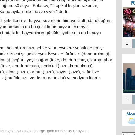
R
ğunu söyleyen Kolobov, “Tropikal kuşlar, rakunlar,
Kutup ayıları bile meyve yiyor.” dedi.
i şirketlerin ve hayvanseverlerin himayesi altında olduğunu
yen herkesin de bu şekilde bir hayvanı himaye
altındaki bu hayvanların günlük diyetlerinin de himaye
i.
1
n ithal edilen bazı sebze ve meyvelere yasak getirmiş,
ünler listesi şu şekildeydi: Beyaz et ürünleri (dondurulmuş),
rulmuş), soğan, yeşil soğan (taze, dondurulmuş), karnabahar
 (taze, dondurulmuş), portakal (taze, kurutulmuş),
, elma (taze), armut (taze), kayısı (taze), şeftali ve
, tuz (mutfak tuzu ve denature tuzlar) ve sodyum klorür.
1
Mos
olobov
,
Rusya gıda ambargo
,
gıda ambargosu
,
hayvan