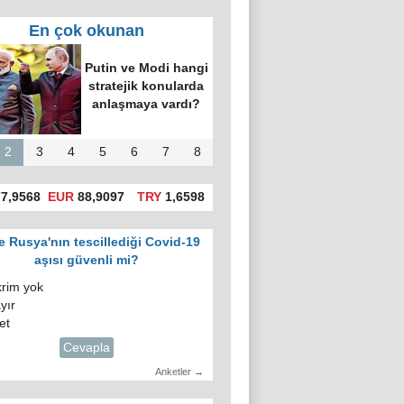
En çok okunan
Putin ve Modi hangi
stratejik konularda
anlaşmaya vardı?
2
3
4
5
6
7
8
7,9568
EUR
88,9097
TRY
1,6598
e Rusya'nın tescillediği Covid-19
aşısı güvenli mi?
krim yok
yır
et
Cevapla
Anketler →