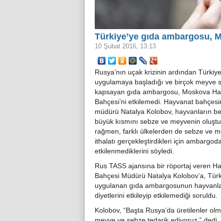
Türkiye’ye gıda ambargosu, 
10 Şubat 2016, 13:13
Rusya’nın uçak krizinin ardından Türkiye
uygulamaya başladığı ve birçok meyve 
kapsayan gıda ambargosu, Moskova Ha
Bahçesi’ni etkilemedi. Hayvanat bahçesi
müdürü Natalya Kolobov, hayvanların bes
büyük kısmını sebze ve meyvenin oluşt
rağmen, farklı ülkelerden de sebze ve 
ithalatı gerçekleştirdikleri için ambargod
etkilenmediklerini söyledi.
Rus TASS ajansına bir röportaj veren H
Bahçesi Müdürü Natalya Kolobov’a, Türk
uygulanan gıda ambargosunun hayvanla
diyetlerini etkileyip etkilemediği soruldu.
Kolobov, “Başta Rusya’da üretilenler olma
meyve ve sebze tedarik ediyoruz.” dedi.