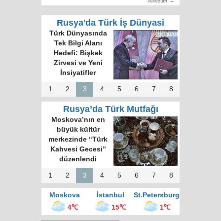
Anketler →
Rusya'da Türk İş Dünyasi
Türk Dünyasında
Tek Bilgi Alanı
Hedefi: Bişkek
Zirvesi ve Yeni
İnsiyatifler
1
2
3
4
5
6
7
8
Rusya’da Türk Mutfağı
Moskova’nın en
büyük kültür
merkezinde “Türk
Kahvesi Gecesi”
düzenlendi
1
2
3
4
5
6
7
8
Moskova
İstanbul
St.Petersburg
4℃
15℃
1℃