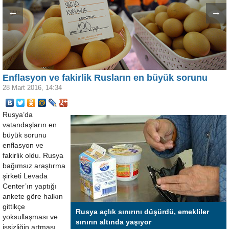
←
→
Enflasyon ve fakirlik Rusların en büyük sorunu
28 Mart 2016, 14:34
Rusya’da
vatandaşların en
büyük sorunu
enflasyon ve
fakirlik oldu. Rusya
bağımsız araştırma
şirketi Levada
Center’ın yaptığı
ankete göre halkın
gittikçe
Rusya açlık sınırını düşürdü, emekliler
yoksullaşması ve
sınırın altında yaşıyor
işsizliğin artması