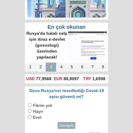
En çok okunan
Rusya'da hatalı celp
için itiraz e-devlet
(gosuslugi)
üzerinden
yapılacak!
1
2
3
4
5
6
7
8
USD
77,9568
EUR
88,9097
TRY
1,6598
Sizce Rusya'nın tescillediği Covid-19
aşısı güvenli mi?
Fikrim yok
Hayır
Evet
Cevapla