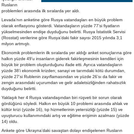
Rusların
problemleri arasında ilk sıralarda yer aldı.
Levada’nın anketine göre Rusya vatandaşları en büyük problem
olarak enflasyonu gösterdi. Vatandaşların yüzde 77’si fiyatların
yükselmesinden endişe duyduğunu belirtti. Rusya İstatistik Servisi
(Rosstat) verilerine göre Rusya’daki fakir sayısı 2015 yılında 3,1
milyon artmıştı.
Ekonomik problemlerin ilk sıralarda yer aldığı anket sonuçlarına göre
halkın yüzde 49’u insanların giderek fakirleşmesinin kendileri için
büyük bir problem oluşturduğunu ifade etti. Ayrıca vatandaşların
yüzde 38’i ekonomik krizden; sanayi ve tarımdaki kötü durumdan,
yüzde 27’si Rublenin zayıflamasından ve yüzde 26’sı da fakir ve
zengin arasındaki uçurumdan ve gelir adaletsizliğinden rahatsızlık
duyduğunu belirtti.
Yaklaşık her 4 Rusya vatandaşından biri rüşveti bir sorun olarak
gördüğünü söyledi. Halkın en büyük 10 problemi arasında ahlak ve
kültür krizi (yüzde 16), tıp hizmetlerinin yetersizliği (yüzde 15) ve
uyuşturucu kullanımındaki artış ve eğitime erişimin azalması (yüzde
14) oldu.
Ankete göre Ukrayna’daki savaştan dolayı endişelenen Rusların