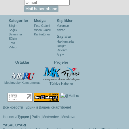
Kategoriler
Medya
Kişilikler
Bilişim
Foto Galeri
Yorumlar
Sağlık
Video Galeri
Yazar
Savunma
Karikatürler
Sayfalar
Eğitim
Hakkımızda
Foto
İletişim
Video
Reklam
Arşiv
Ortaklar
Projeler
Moskovsky Komsomolets
Türkiye Haberler
Все новости Турции в Вашем смартфоне!
Новости Турции
|
Putin
|
Medvedev
|
Moskova
YASAL UYARI