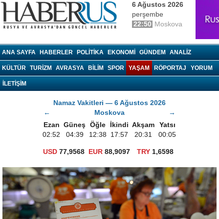
6 Ağustos 2026
perşembe
22:50
Moskova
haberrus.ru
ANA SAYFA
HABERLER
POLITIKA
EKONOMI
GÜNDEM
ANALIZ
KÜLTÜR
TURIZM
AVRASYA
BILIM
SPOR
YAŞAM
RÖPORTAJ
YORUM
İLETİŞİM
Namaz Vakitleri — 6 Ağustos 2026
←
Moskova
→
Ezan
Güneş
Öğle
İkindi
Akşam
Yatsı
02:52
04:39
12:38
17:57
20:31
00:05
USD
77,9568
EUR
88,9097
TRY
1,6598