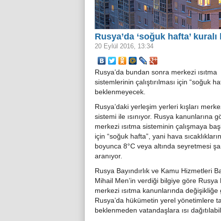
Rusya’da ‘soğuk hafta’ kuralı 
20 Eylül 2016, 13:34
Rusya’da bundan sonra merkezi ısıtma
sistemlerinin çalıştırılması için “soğuk ha
beklenmeyecek.
Rusya’daki yerleşim yerleri kışları merke
sistemi ile ısınıyor. Rusya kanunlarına g
merkezi ısıtma sisteminin çalışmaya ba
için “soğuk hafta”, yani hava sıcaklıkları
boyunca 8°C veya altında seyretmesi şar
aranıyor.
Rusya Bayındırlık ve Kamu Hizmetleri B
Mihail Men’in verdiği bilgiye göre Rusya
merkezi ısıtma kanunlarında değişikliğe gi
Rusya’da hükümetin yerel yönetimlere t
beklenmeden vatandaşlara ısı dağıtılabi