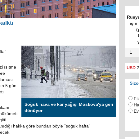
Rusya
kalktı
için 
(
fta”
1
zi ısıtma
USD
7
öre
şlaması
Sizc
nın 5 gün
tı
Fi
Soğuk hava ve kar yağışı Moskova'ya geri
Ha
akanı
dönüyor
Ev
 hükümeti
tti.
anıdığı hakka göre bundan böyle “soğuk hafta”
lecek.