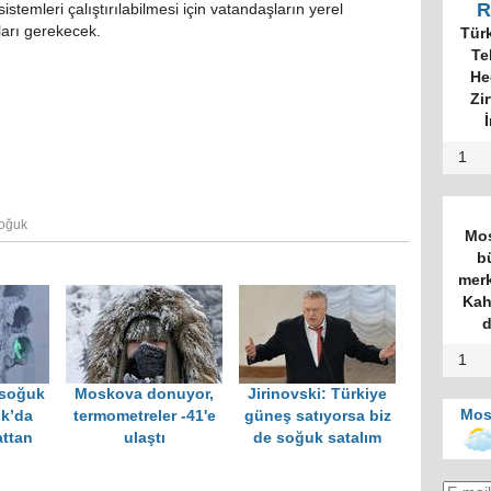
R
temleri çalıştırılabilmesi için vatandaşların yerel
ları gerekecek.
Tür
Te
He
Zi
İ
1
oğuk
Mos
b
merk
Kah
d
1
 soğuk
Moskova donuyor,
Jirinovski: Türkiye
Mos
sk’da
termometreler -41'e
güneş satıyorsa biz
ttan
ulaştı
de soğuk satalım