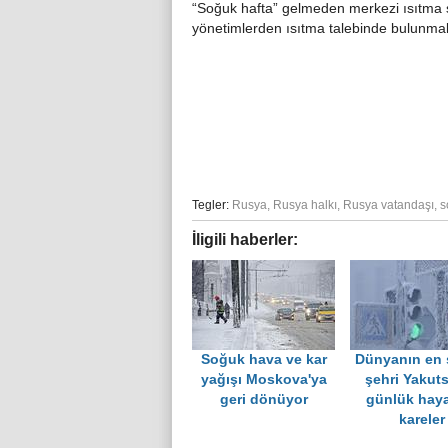
“Soğuk hafta” gelmeden merkezi ısıtma sis
yönetimlerden ısıtma talebinde bulunma
Tegler:
Rusya
,
Rusya halkı
,
Rusya vatandaşı
,
s
İligili haberler:
Soğuk hava ve kar
Dünyanın en
yağışı Moskova'ya
şehri Yakut
geri dönüyor
günlük haya
kareler