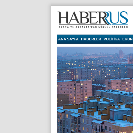
haberrus.ru
ANA SAYFA
HABERLER
POLITIKA
EKON
←