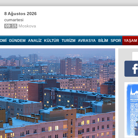
8 Ağustos 2026
cumartesi
09:15
Moskova
OMI
GÜNDEM
ANALIZ
KÜLTÜR
TURIZM
AVRASYA
BILIM
SPOR
YAŞAM
→