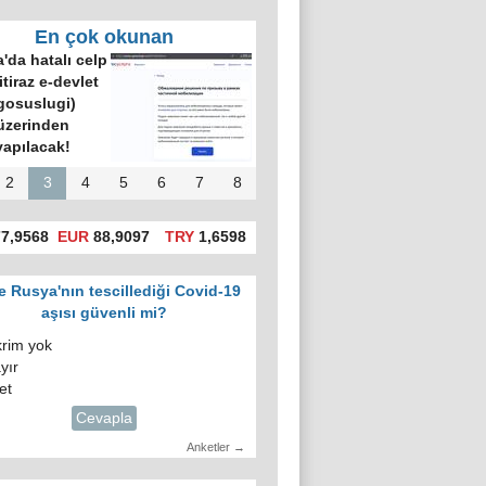
En çok okunan
'da hatalı celp
itiraz e-devlet
gosuslugi)
üzerinden
yapılacak!
2
3
4
5
6
7
8
7,9568
EUR
88,9097
TRY
1,6598
e Rusya'nın tescillediği Covid-19
aşısı güvenli mi?
krim yok
yır
et
Cevapla
Anketler →