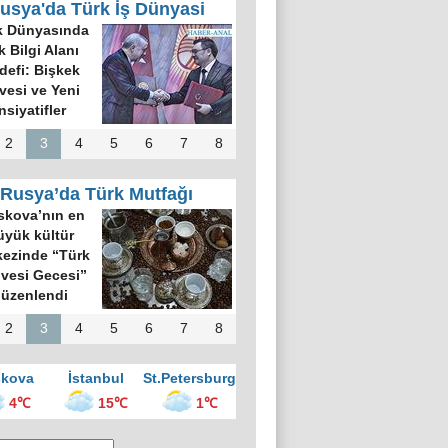
usya'da Türk İş Dünyasi
k Dünyasında
k Bilgi Alanı
defi: Bişkek
rvesi ve Yeni
nsiyatifler
2
3
4
5
6
7
8
Rusya’da Türk Mutfağı
kova’nın en
üyük kültür
ezinde “Türk
vesi Gecesi”
üzenlendi
2
3
4
5
6
7
8
kova
İstanbul
St.Petersburg
4℃
15℃
1℃