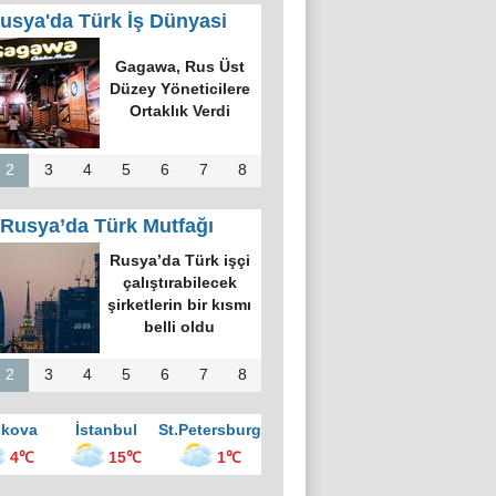
usya'da Türk İş Dünyasi
Gagawa, Rus Üst
Düzey Yöneticilere
Ortaklık Verdi
2
3
4
5
6
7
8
Rusya’da Türk Mutfağı
Rusya’da Türk işçi
çalıştırabilecek
şirketlerin bir kısmı
belli oldu
2
3
4
5
6
7
8
kova
İstanbul
St.Petersburg
4℃
15℃
1℃