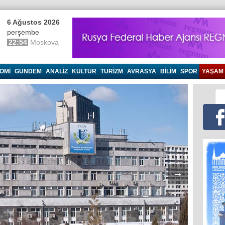
6 Ağustos 2026
perşembe
22:54
Moskova
OMI
GÜNDEM
ANALIZ
KÜLTÜR
TURIZM
AVRASYA
BILIM
SPOR
YAŞAM
→