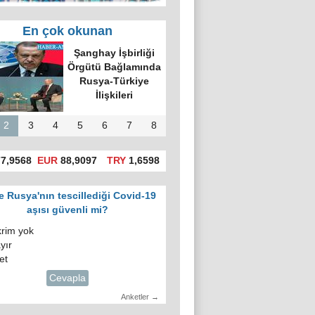
En çok okunan
Şanghay İşbirliği
Örgütü Bağlamında
Rusya-Türkiye
İlişkileri
2
3
4
5
6
7
8
7,9568
EUR
88,9097
TRY
1,6598
e Rusya'nın tescillediği Covid-19
aşısı güvenli mi?
krim yok
yır
et
Cevapla
Anketler →