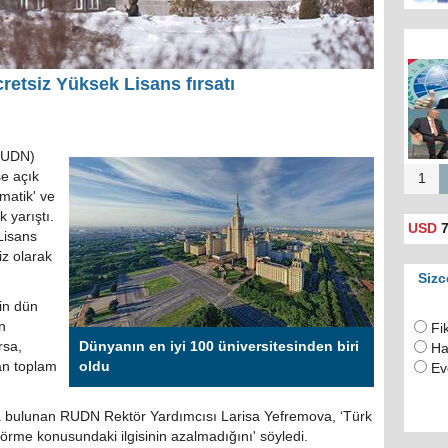
etsiz Yüksek Lisans fırsatı
(RUDN)
e açık
1
matik' ve
k yarıştı.
USD
7
Lisans
iz olarak
Sizc
in dün
n
Fi
rsa,
Dünyanın en iyi 100 üniversitesinden biri
Ha
an toplam
oldu
Ev
da bulunan RUDN Rektör Yardımcısı Larisa Yefremova, ‘Türk
görme konusundaki ilgisinin azalmadığını' söyledi.