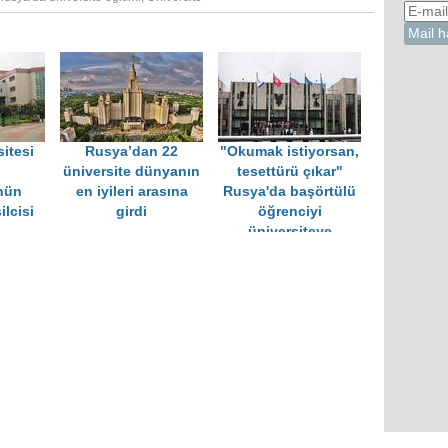
itesi
Rusya’dan 22
"Okumak istiyorsan,
üniversite dünyanın
tesettürü çıkar"
nün
en iyileri arasına
Rusya'da başörtülü
ilcisi
girdi
öğrenciyi
üniversiteye
almadılar