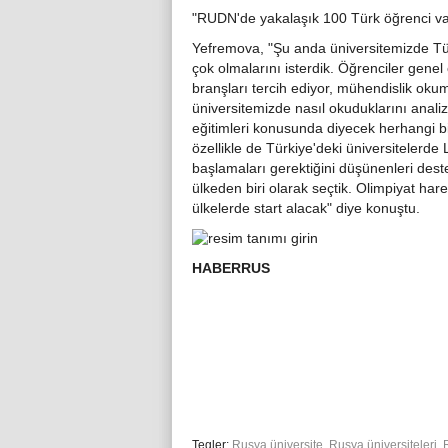
"RUDN'de yakalaşık 100 Türk öğrenci va
Yefremova, "Şu anda üniversitemizde Tür
çok olmalarını isterdik. Öğrenciler gene
branşları tercih ediyor, mühendislik oku
üniversitemizde nasıl okuduklarını analiz
eğitimleri konusunda diyecek herhangi bi
özellikle de Türkiye'deki üniversitelerde
başlamaları gerektiğini düşünenleri dest
ülkeden biri olarak seçtik. Olimpiyat ha
ülkelerde start alacak" diye konuştu.
HABERRUS
Tegler:
Rusya üniversite
,
Rusya üniversiteleri
,