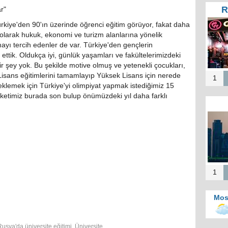
R
r"
kiye'den 90'ın üzerinde öğrenci eğitim görüyor, fakat daha
l olarak hukuk, ekonomi ve turizm alanlarına yönelik
mayı tercih edenler de var. Türkiye'den gençlerin
 ettik. Oldukça iyi, günlük yaşamları ve fakültelerimizdeki
r şey yok. Bu şekilde motive olmuş ve yetenekli çocukları,
 Lisans eğitimlerini tamamlayıp Yüksek Lisans için nerede
1
eklemek için Türkiye'yi olimpiyat yapmak istediğimiz 15
reketimiz burada son bulup önümüzdeki yıl daha farklı
1
Mos
Rusya'da üniversite eğitimi
,
Üniversite