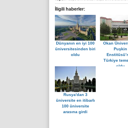
İligili haberler:
Dünyanın en iyi 100
Okan Ünivers
üniversitesinden biri
Puşkin
oldu
Enstitüsü’
Türkiye tems
oldu
Rusya'dan 3
üniversite en itibarlı
100 üniversite
arasına girdi