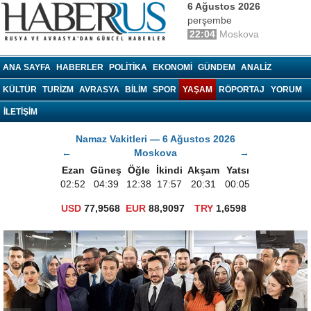
6 Ağustos 2026
perşembe
22:04
Moskova
haberrus.ru
ANA SAYFA
HABERLER
POLITIKA
EKONOMI
GÜNDEM
ANALIZ
KÜLTÜR
TURIZM
AVRASYA
BILIM
SPOR
YAŞAM
RÖPORTAJ
YORUM
İLETİŞİM
Namaz Vakitleri — 6 Ağustos 2026
←
Moskova
→
Ezan
Güneş
Öğle
İkindi
Akşam
Yatsı
02:52
04:39
12:38
17:57
20:31
00:05
USD
77,9568
EUR
88,9097
TRY
1,6598