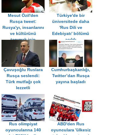
Mesut Özil'den
Türkiye'de bir
Rusça tweet:
üniversitede daha
Rusya'yı, insanlarını
'Rus Dili ve
ve kültürünü
Edebiyatı' bölümü
tanımak için
açıldı
sabırsızlanıyorum
Çavuşoğlu Ruslara
Cumhurbaşkanlığı,
Rusça seslendi:
Twitter’dan Rusça
Türk mutfağı çok
yayına başladı
lezzetli
Rus olimpiyat
ABD'den Rus
oyuncularına 140
oyunculara 'ülkesiz