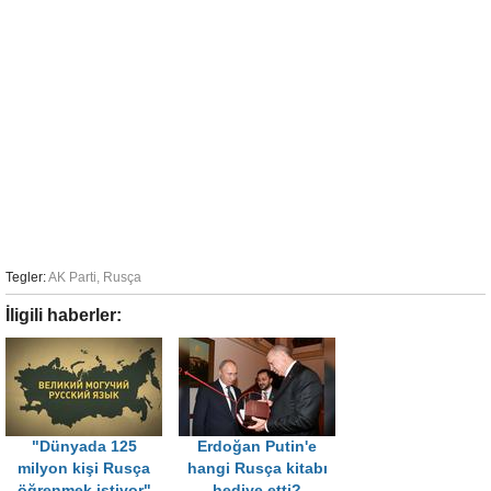
Tegler:
AK Parti
,
Rusça
İligili haberler:
"Dünyada 125
Erdoğan Putin'e
milyon kişi Rusça
hangi Rusça kitabı
öğrenmek istiyor"
hediye etti?