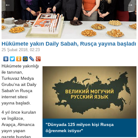
←
→
Hükümete yakın Daily Sabah, Rusça yayına başladı
25 Şubat 2018, 02:23
Hükümete yakınlığı
ile tanınan,
Turkuvaz Medya
Grubu'na ait Daily
Sabah'ın Rusça
internet sitesi
yayına başladı.
4 yıl önce kurulan
ve İngilizce,
Arapça, Almanca
"Dünyada 125 milyon kişi Rusça
yayın yapan
öğrenmek istiyor"
gazete bundan