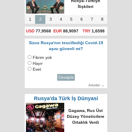
Rusya-Türkiye
İlişkileri
1
2
3
4
5
6
7
8
USD
77,9568
EUR
88,9097
TRY
1,6598
Sizce Rusya'nın tescillediği Covid-19
aşısı güvenli mi?
Fikrim yok
Hayır
Evet
Cevapla
Anketler →
Rusya'da Türk İş Dünyasi
Gagawa, Rus Üst
Düzey Yöneticilere
Ortaklık Verdi