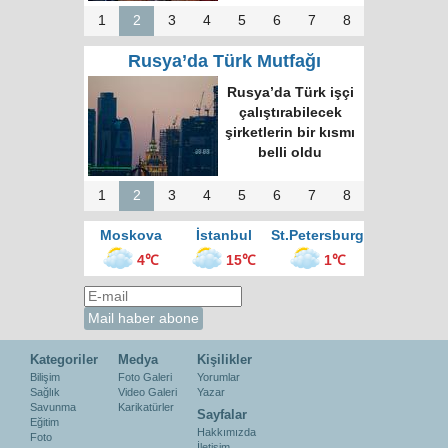
1
2
3
4
5
6
7
8
Rusya’da Türk Mutfağı
Rusya’da Türk işçi
çalıştırabilecek
şirketlerin bir kısmı
belli oldu
1
2
3
4
5
6
7
8
Moskova
İstanbul
St.Petersburg
4℃
15℃
1℃
Kategoriler
Medya
Kişilikler
Bilişim
Foto Galeri
Yorumlar
Sağlık
Video Galeri
Yazar
Savunma
Karikatürler
Sayfalar
Eğitim
Hakkımızda
Foto
İletişim