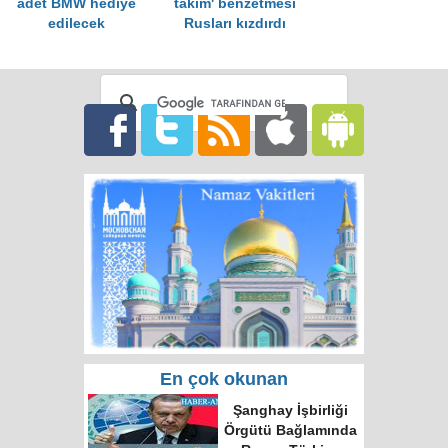
adet BMW hediye
takım' benzetmesi
edilecek
Rusları kızdırdı
En çok okunan
Şanghay İşbirliği
Örgütü Bağlamında