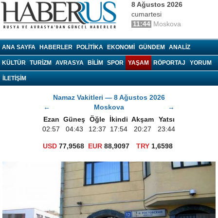
8 Ağustos 2026
cumartesi
11:44
Moskova
haberrus.ru
ANA SAYFA
HABERLER
POLITIKA
EKONOMI
GÜNDEM
ANALIZ
KÜLTÜR
TURIZM
AVRASYA
BILIM
SPOR
YAŞAM
RÖPORTAJ
YORUM
İLETİŞİM
Namaz Vakitleri — 8 Ağustos 2026
←
Moskova
→
Ezan
Güneş
Öğle
İkindi
Akşam
Yatsı
02:57
04:43
12:37
17:54
20:27
23:44
USD
77,9568
EUR
88,9097
TRY
1,6598