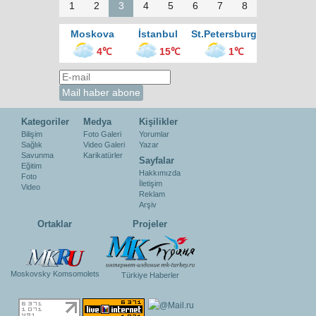
1
2
3
4
5
6
7
8
Moskova
İstanbul
St.Petersburg
4℃
15℃
1℃
Kategoriler
Medya
Kişilikler
Bilişim
Foto Galeri
Yorumlar
Sağlık
Video Galeri
Yazar
Savunma
Karikatürler
Sayfalar
Eğitim
Hakkımızda
Foto
İletişim
Video
Reklam
Arşiv
Ortaklar
Projeler
Moskovsky Komsomolets
Türkiye Haberler