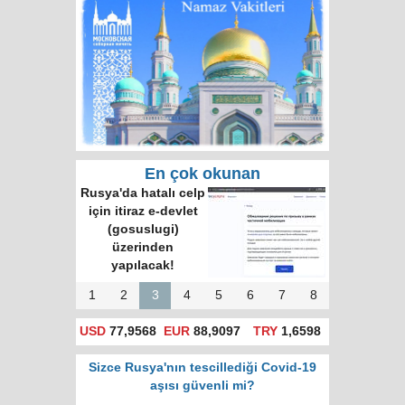
En çok okunan
Rusya'da hatalı celp
için itiraz e-devlet
(gosuslugi)
üzerinden
yapılacak!
1
2
3
4
5
6
7
8
USD
77,9568
EUR
88,9097
TRY
1,6598
Sizce Rusya'nın tescillediği Covid-19
aşısı güvenli mi?