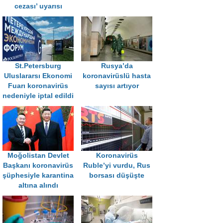
cezası’ uyarısı
St.Petersburg
Rusya’da
Uluslararsı Ekonomi
koronavirüslü hasta
Fuarı koronavirüs
sayısı artıyor
nedeniyle iptal edildi
Moğolistan Devlet
Koronavirüs
Başkanı koronavirüs
Ruble’yi vurdu, Rus
şüphesiyle karantina
borsası düşüşte
altına alındı