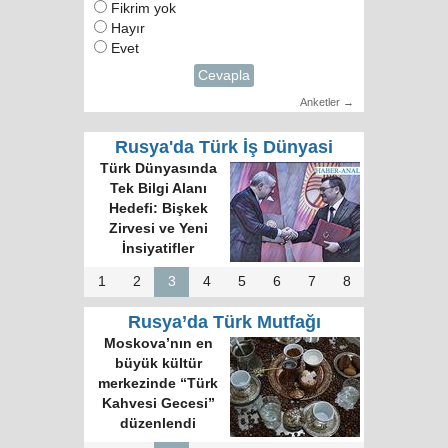
Fikrim yok
Hayır
Evet
Cevapla
Anketler →
Rusya'da Türk İş Dünyasi
Türk Dünyasında
Tek Bilgi Alanı
Hedefi: Bişkek
Zirvesi ve Yeni
İnsiyatifler
1
2
3
4
5
6
7
8
Rusya’da Türk Mutfağı
Moskova’nın en
büyük kültür
merkezinde “Türk
Kahvesi Gecesi”
düzenlendi