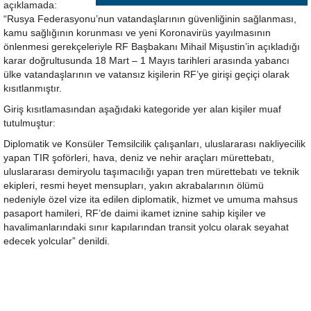
açıklamada:
“Rusya Federasyonu’nun vatandaşlarının güvenliğinin sağlanması,
kamu sağlığının korunması ve yeni Koronavirüs yayılmasının
önlenmesi gerekçeleriyle RF Başbakanı Mihail Mişustin’in açıkladığı
karar doğrultusunda 18 Mart – 1 Mayıs tarihleri arasında yabancı
ülke vatandaşlarının ve vatansız kişilerin RF’ye girişi geçiçi olarak
kısıtlanmıştır.
Giriş kısıtlamasından aşağıdaki kategoride yer alan kişiler muaf
tutulmuştur:
Diplomatik ve Konsüler Temsilcilik çalışanları, uluslararası nakliyecilik
yapan TIR şoförleri, hava, deniz ve nehir araçları mürettebatı,
uluslararası demiryolu taşımacılığı yapan tren mürettebatı ve teknik
ekipleri, resmi heyet mensupları, yakın akrabalarının ölümü
nedeniyle özel vize ita edilen diplomatik, hizmet ve umuma mahsus
pasaport hamileri, RF’de daimi ikamet iznine sahip kişiler ve
havalimanlarındaki sınır kapılarından transit yolcu olarak seyahat
edecek yolcular” denildi.