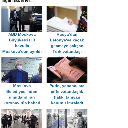
İligili haberler:
ABD Moskova
Rusya’dan
Büyükelçisi 3
Letonya'ya kaçak
bavulla
geçmeye çalışan
Moskova’dan ayrıldı
Türk vatandaşı
yakalandı
Moskova
Putin, yabancılara
Belediyesi'nden
çifte vatandaşlık
umutlandıran
hakkı tanıyan
koronavirüs haberi
kanunu imzaladı