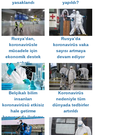
yasaklandı
yapıldı?
Rusya’dan,
Rusya’da
koronavirüsle
koronavirüs vaka
mücadele için
sayısı artmaya
ekonomik destek
devam ediyor
paketi
Belçikalı bilim
Koronavirüs
insanları
nedeniyle tüm
koronavirüsü etkisiz
dünyada tedbirler
hale getirme
artırıldı
konusunda ilerleme
kaydetti