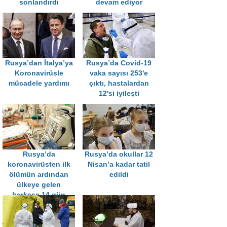
sonlandırdı
devam ediyor
Rusya’dan İtalya’ya
Rusya’da Covid-19
Koronavirüsle
vaka sayısı 253'e
mücadele yardımı
çıktı, hastalardan
12'si iyileşti
Rusya’da
Rusya’da okullar 12
koronavirüsten ilk
Nisan’a kadar tatil
ölümün ardından
edildi
ülkeye gelen
herkese 14 gün
karantina kararı