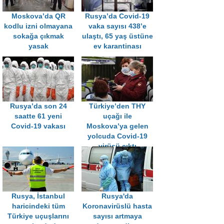
Moskova’da QR
Rusya’da Covid-19
kodlu izni olmayana
vaka sayısı 438’e
sokağa çıkmak
ulaştı, 65 yaş üstüne
yasak
ev karantinası
Rusya’da son 24
Türkiye’den THY
saatte 61 yeni
uçağı ile
Covid-19 vakası
Moskova’ya gelen
yolcuda Covid-19
virüsü çıktı
Rusya, İstanbul
Rusya'da
haricindeki tüm
Koronavirüslü hasta
Türkiye uçuşlarını
sayısı artmaya