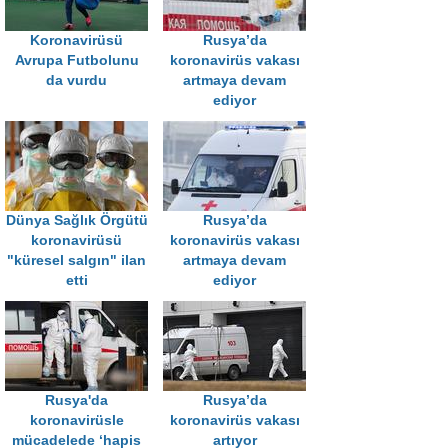
Koronavirüsü
Rusya’da
Avrupa Futbolunu
koronavirüs vakası
da vurdu
artmaya devam
ediyor
Dünya Sağlık Örgütü
Rusya’da
koronavirüsü
koronavirüs vakası
"küresel salgın" ilan
artmaya devam
etti
ediyor
Rusya'da
Rusya’da
koronavirüsle
koronavirüs vakası
mücadelede ‘hapis
artıyor