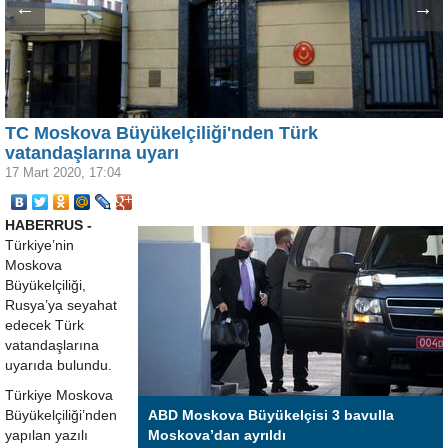
←
→
TC Moskova Büyükelçiliği'nden Türk
vatandaşlarına uyarı
17 Mart 2020, 17:04
HABERRUS -
Türkiye’nin
Moskova
Büyükelçiliği,
Rusya’ya seyahat
edecek Türk
vatandaşlarına
uyarıda bulundu.
Türkiye Moskova
Büyükelçiliği’nden
ABD Moskova Büyükelçisi 3 bavulla
yapılan yazılı
Moskova’dan ayrıldı