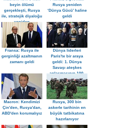
beyin ölümü
Rusya yeniden
gerçekleşti, Rusya
‘Dünya Gücü’ haline
ile, stratejik diyaloğu
geldi
yeniden
başlatmalıyız
Fransa: Rusya ile
Dünya liderleri
gerginliği azaltmanın
Paris'te bir araya
zamanı geldi
geldi: 1. Dünya
Savaşı ateşkes
anlaşmasının 100.
yıldönümü
Macron: Kendimizi
Rusya, 300 bin
Çin'den, Rusya'dan,
askerle tarihinin en
ABD'den korumalıyız
büyük tatbikatına
hazırlanıyor