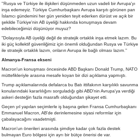
''Rusya ve Türkiye ile ilişkileri düşünmeden uzun vadeli bir Avrupa'yı
inşa edemeyiz. Türkiye Cumhurbaşkanı Avrupa karşıtı görünen pan
İslamcı gündemini her gün yeniden teyit ederken dürüst ve açık bir
şekilde Türkiye'nin AB üyeliği hakkında konuşmaya devam
edebileceğimizi düşünüyor muyuz?
"Dolayısıyla AB üyeliği değil de stratejik ortaklık inşa etmek lazım. Bu
iki güç kollektif güvenliğimiz için önemli olduğundan Rusya ve Türkiye
ile stratejik ortaklık lazım, onların Avrupa ile bağlı olması lazım.''
Almanya-Fransa ekseni
Macron'un konuşması öncesinde ABD Başkanı Donald Trump, NATO
müttefikleriyle arasına mesafe koyan bir dizi açıklama yapmıştı.
Trump açıklamalarında defalarca bu Batı ittifakının karşılıklı savunma
konularındaki kararlılığını sorguladığı gibi ABD'nin Avrupa'ya verdiği
askeri desteğin fazla masraflı olduğundan şikayet etti.
Geçen yıl yapılan seçimlerle iş başına gelen Fransa Cumhurbaşkanı
Emmanuel Macron, AB'de derinlemesine siyasi reformlar için
çabalayacağını vaadetmişti.
Macron'un önerileri arasında şimdiye kadar çok fazla destek
bulmayan Euro bölgesi için ayrı bir bütçe önerisi de var.