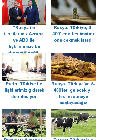
"Rusya ile
Rusya: Türkiye, S-
ilişkilerimiz Avrupa
400’lerin teslimatını
ve ABD ile
öne çekmek istedi
ilişkilerimize bir
alternatif değil"
Putin: Türkiye ile
Rusya: Türkiye'ye S-
ilişkilerimiz giderek
400'leri gelecek yıl
derinleşiyor
teslim etmeye
başlayacağız