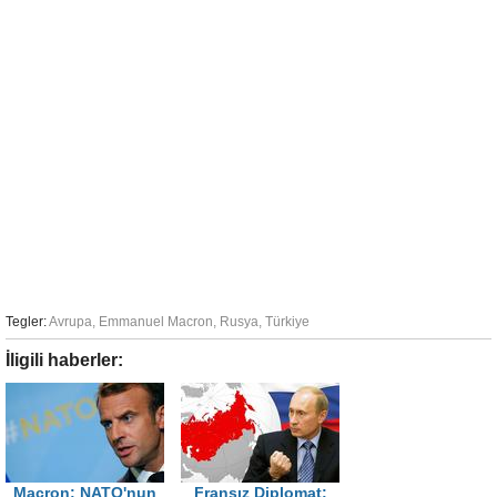
Tegler:
Avrupa
,
Emmanuel Macron
,
Rusya
,
Türkiye
İligili haberler:
Macron: NATO'nun
Fransız Diplomat: