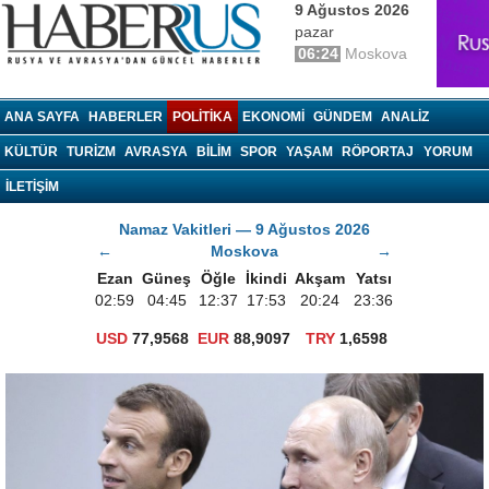
9 Ağustos 2026
pazar
06:24
Moskova
haberrus.ru
ANA SAYFA
HABERLER
POLITIKA
EKONOMI
GÜNDEM
ANALIZ
KÜLTÜR
TURIZM
AVRASYA
BILIM
SPOR
YAŞAM
RÖPORTAJ
YORUM
İLETİŞİM
Namaz Vakitleri — 9 Ağustos 2026
←
Moskova
→
Ezan
Güneş
Öğle
İkindi
Akşam
Yatsı
02:59
04:45
12:37
17:53
20:24
23:36
USD
77,9568
EUR
88,9097
TRY
1,6598