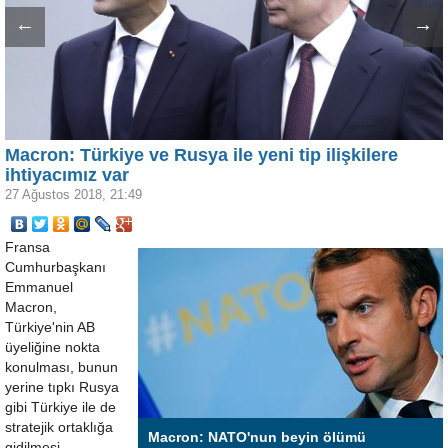
←
→
Macron: Türkiye ve Rusya ile yeni tip ilişkilere
ihtiyacımız var
27 Ağustos 2018, 21:49
Fransa
Cumhurbaşkanı
Emmanuel
Macron,
Türkiye'nin AB
üyeliğine nokta
konulması, bunun
yerine tıpkı Rusya
gibi Türkiye ile de
stratejik ortaklığa
Macron: NATO'nun beyin ölümü
gidilmesi