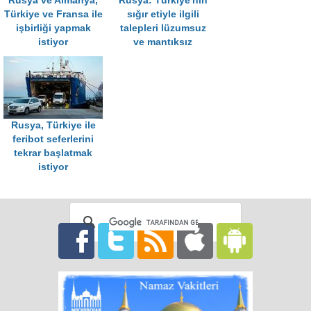
Rusya ve Almanya,
Rusya: Türkiye'nin
Türkiye ve Fransa ile
sığır etiyle ilgili
işbirliği yapmak
talepleri lüzumsuz
istiyor
ve mantıksız
Rusya, Türkiye ile
feribot seferlerini
tekrar başlatmak
istiyor