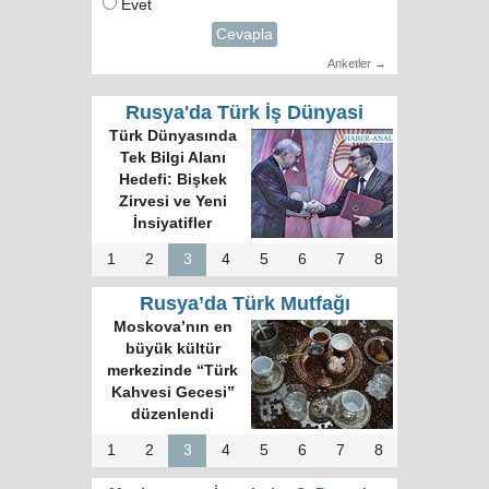
Evet
Cevapla
Anketler →
Rusya'da Türk İş Dünyasi
Türk Dünyasında
Tek Bilgi Alanı
Hedefi: Bişkek
Zirvesi ve Yeni
İnsiyatifler
1
2
3
4
5
6
7
8
Rusya’da Türk Mutfağı
Moskova’nın en
büyük kültür
merkezinde “Türk
Kahvesi Gecesi”
düzenlendi
1
2
3
4
5
6
7
8