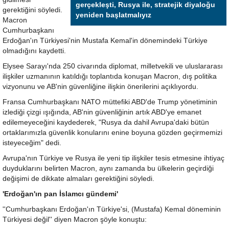
gerçekleşti, Rusya ile, stratejik diyaloğu
gerektiğini söyledi.
yeniden başlatmalıyız
Macron
Cumhurbaşkanı
Erdoğan'ın Türkiyesi'nin Mustafa Kemal'in dönemindeki Türkiye
olmadığını kaydetti.
Elysee Sarayı'nda 250 civarında diplomat, milletvekili ve uluslararası
ilişkiler uzmanının katıldığı toplantıda konuşan Macron, dış politika
vizyonunu ve AB'nin güvenliğine ilişkin önerilerini açıklıyordu.
Fransa Cumhurbaşkanı NATO müttefiki ABD'de Trump yönetiminin
izlediği çizgi ışığında, AB'nin güvenliğinin artık ABD'ye emanet
edilemeyeceğini kaydederek, "Rusya da dahil Avrupa'daki bütün
ortaklarımızla güvenlik konularını enine boyuna gözden geçirmemizi
isteyeceğim" dedi.
Avrupa'nın Türkiye ve Rusya ile yeni tip ilişkiler tesis etmesine ihtiyaç
duyduklarını belirten Macron, aynı zamanda bu ülkelerin geçirdiği
değişimi de dikkate almaları gerektiğini söyledi.
'Erdoğan'ın pan İslamcı gündemi'
''Cumhurbaşkanı Erdoğan'ın Türkiye'si, (Mustafa) Kemal döneminin
Türkiyesi değil'' diyen Macron şöyle konuştu: