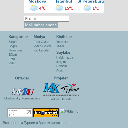
Moskova
İstanbul
St.Petersburg
4℃
15℃
1℃
Kategoriler
Medya
Kişilikler
Bilişim
Foto Galeri
Yorumlar
Sağlık
Video Galeri
Yazar
Savunma
Karikatürler
Sayfalar
Eğitim
Hakkımızda
Foto
İletişim
Video
Reklam
Arşiv
Ortaklar
Projeler
Moskovsky Komsomolets
Türkiye Haberler
Все новости Турции в Вашем смартфоне!