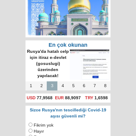
En çok okunan
Rusya'da hatalı celp
için itiraz e-devlet
(gosuslugi)
üzerinden
yapılacak!
1
2
3
4
5
6
7
8
USD
77,9568
EUR
88,9097
TRY
1,6598
Sizce Rusya'nın tescillediği Covid-19
aşısı güvenli mi?
Fikrim yok
Hayır