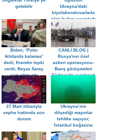
oligarklar Türkiye’ye
oğlunun
gelebilir
Ukrayna'daki
biyolaboratuvarlarla
olan bağını yayınladı
Biden, ‘Putin
CANLI BLOG |
iktidarda kalamaz’
Rusya'nın özel
dedi; Kremlin tepki
askeri operasyonu-
verdi, Beyaz Saray
Barış görüşmeleri
geri adım attı
Türkiye'de yapılacak
27 Mart itibarıyla
Ukrayna’nın
cephe hattında son
döşediği mayınlar
durum
tehlike saçıyor;
İstanbul boğazına
ulaştı