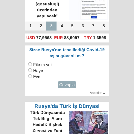
(gosuslugi)
üzerinden
yapılacak!
1
2
3
4
5
6
7
8
USD
77,9568
EUR
88,9097
TRY
1,6598
Sizce Rusya'nın tescillediği Covid-19
aşısı güvenli mi?
Fikrim yok
Hayır
Evet
Cevapla
Anketler →
Rusya'da Türk İş Dünyasi
Türk Dünyasında
Tek Bilgi Alanı
Hedefi: Bişkek
Zirvesi ve Yeni