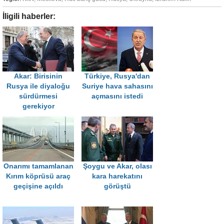
İligili haberler:
Akar: Birisinin
Türkiye, Rusya'dan
Rusya ile diyaloğu
Suriye hava sahasını
sürdürmesi
açmasını istedi
gerekiyor
Onarımı tamamlanan
Şoygu ve Akar, olası
Kırım köprüsü araç
kara harekatını
geçişine açıldı
görüştü