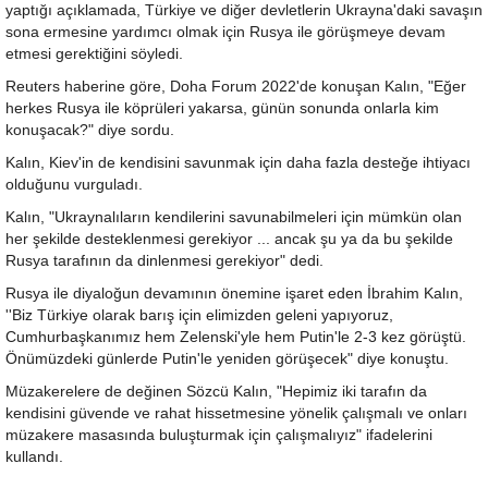
yaptığı açıklamada, Türkiye ve diğer devletlerin Ukrayna'daki savaşın
sona ermesine yardımcı olmak için Rusya ile görüşmeye devam
etmesi gerektiğini söyledi.
Reuters haberine göre, Doha Forum 2022'de konuşan Kalın, "Eğer
herkes Rusya ile köprüleri yakarsa, günün sonunda onlarla kim
konuşacak?" diye sordu.
Kalın, Kiev'in de kendisini savunmak için daha fazla desteğe ihtiyacı
olduğunu vurguladı.
Kalın, "Ukraynalıların kendilerini savunabilmeleri için mümkün olan
her şekilde desteklenmesi gerekiyor ... ancak şu ya da bu şekilde
Rusya tarafının da dinlenmesi gerekiyor" dedi.
Rusya ile diyaloğun devamının önemine işaret eden İbrahim Kalın,
''Biz Türkiye olarak barış için elimizden geleni yapıyoruz,
Cumhurbaşkanımız hem Zelenski'yle hem Putin'le 2-3 kez görüştü.
Önümüzdeki günlerde Putin'le yeniden görüşecek" diye konuştu.
Müzakerelere de değinen Sözcü Kalın, "Hepimiz iki tarafın da
kendisini güvende ve rahat hissetmesine yönelik çalışmalı ve onları
müzakere masasında buluşturmak için çalışmalıyız" ifadelerini
kullandı.