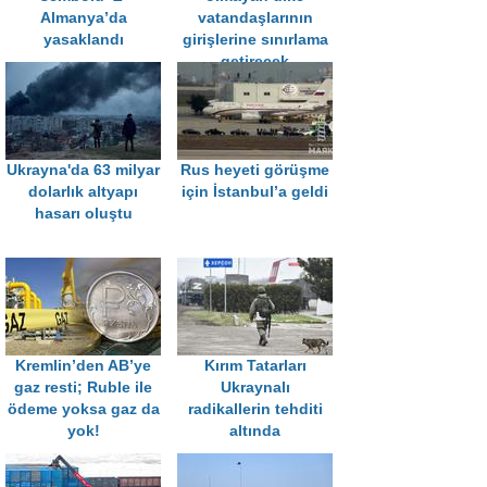
Almanya’da
vatandaşlarının
yasaklandı
girişlerine sınırlama
getirecek
Ukrayna'da 63 milyar
Rus heyeti görüşme
dolarlık altyapı
için İstanbul’a geldi
hasarı oluştu
Kremlin’den AB’ye
Kırım Tatarları
gaz resti; Ruble ile
Ukraynalı
ödeme yoksa gaz da
radikallerin tehditi
yok!
altında