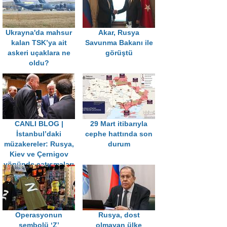
Ukrayna'da mahsur
Akar, Rusya
kalan TSK’ya ait
Savunma Bakanı ile
askeri uçaklara ne
görüştü
oldu?
CANLI BLOG |
29 Mart itibarıyla
İstanbul’daki
cephe hattında son
müzakereler: Rusya,
durum
Kiev ve Çernigov
yönünde çatışmaları
durduruyor!
Operasyonun
Rusya, dost
sembolü ‘Z’
olmayan ülke