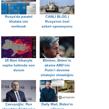
Rusya'da paralel
CANLI BLOG |
ithalata izin
Rusya'nın özel
verilecek
askeri operasyonu
28 Mart itibarıyla
Blinken, Biden’ın
cephe hattında son
aksine ABD’nin
durum
Putin’i devirme
stratejisi olmadığını
söyledi
Çavuşoğlu: Rus
Daily Mail, Biden'ın