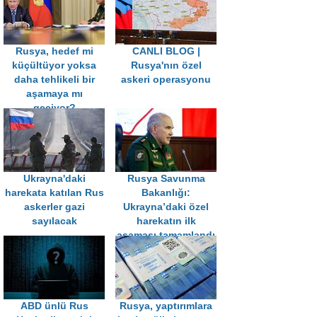
Rusya, hedef mi
CANLI BLOG |
küçültüyor yoksa
Rusya'nın özel
daha tehlikeli bir
askeri operasyonu
aşamaya mı
geçiyor?
Ukrayna'daki
Rusya Savunma
harekata katılan Rus
Bakanlığı:
askerler gazi
Ukrayna’daki özel
sayılacak
harekatın ilk
aşaması tamamlandı
ABD ünlü Rus
Rusya, yaptırımlara