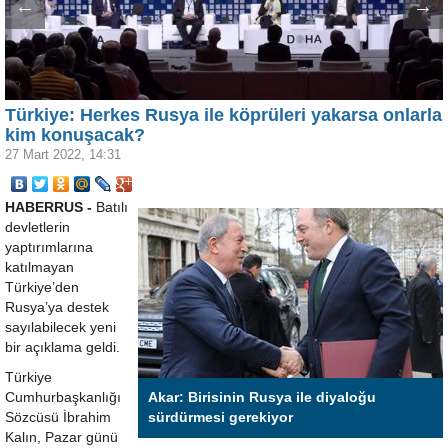
←
→
Türkiye: Herkes Rusya ile köprüleri yakarsa onlarla
kim konuşacak?
27 Mart 2022, 14:31
HABERRUS -
Batılı
devletlerin
yaptırımlarına
katılmayan
Türkiye’den
Rusya’ya destek
sayılabilecek yeni
bir açıklama geldi.
Türkiye
Cumhurbaşkanlığı
Akar: Birisinin Rusya ile diyaloğu
Sözcüsü İbrahim
sürdürmesi gerekiyor
Kalın, Pazar günü