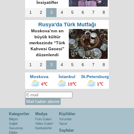
İnsiyatifler
1
2
3
4
5
6
7
8
Rusya’da Türk Mutfağı
Moskova’nın en
büyük kültür
merkezinde “Türk
Kahvesi Gecesi”
düzenlendi
1
2
3
4
5
6
7
8
Moskova
İstanbul
St.Petersburg
4℃
15℃
1℃
Kategoriler
Medya
Kişilikler
Bilişim
Foto Galeri
Yorumlar
Sağlık
Video Galeri
Yazar
Savunma
Karikatürler
Sayfalar
Eğitim