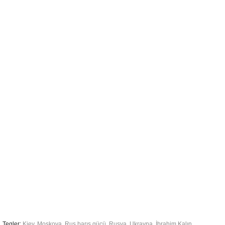
Tegler:
Kiev
,
Moskova
,
Rus barış gücü
,
Rusya
,
Ukrayna
,
İbrahim Kalın