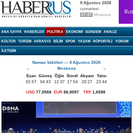
8 Ağustos 2026
cumartesi
07:07
Moskova
haberrus.ru
ANA SAYFA
HABERLER
POLITIKA
EKONOMI
GÜNDEM
ANALIZ
KÜLTÜR
TURIZM
AVRASYA
BILIM
SPOR
YAŞAM
RÖPORTAJ
YORUM
İLETİŞİM
Namaz Vakitleri — 8 Ağustos 2026
←
Moskova
→
Ezan
Güneş
Öğle
İkindi
Akşam
Yatsı
02:57
04:43
12:37
17:54
20:27
23:44
USD
77,9568
EUR
88,9097
TRY
1,6598