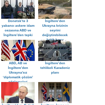
Donetsk’te 3
İngiltere’den
yabancı askere idam
Ukrayna krizinin
cezasına ABD ve
seyrini
İngiltere’den tepki
değiştirebilecek
kritik karar
ABD, AB ve
İngiltere’den
İngiltere’den
tehlikeli Karadeniz
Ukrayna’sız
planı
‘diplomatik çözüm’
görüşmeleri