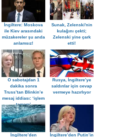
İngiltere: Moskova
Sunak, Zelenski'nin
ile Kiev arasındaki
kulağını çekti;
müzakereler şu anda
Zelenski yine çark
anlamsız!
etti!
O sabotajdan 1
Rusya, İngiltere’ye
dakika sonra
saldırılar için cevap
Truss’tan Blinkin’e
vermeye hazırlıyor
mesaj iddiası: ‘işlem
tamam’
İngiltere’den
İngiltere’den Putin’in