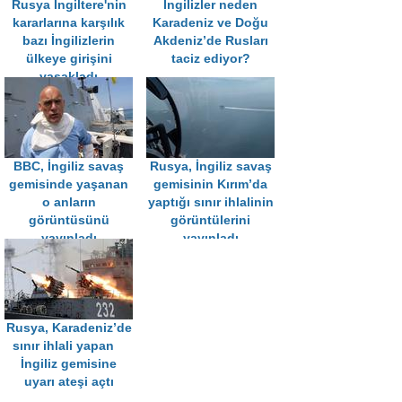
Rusya İngiltere'nin
İngilizler neden
kararlarına karşılık
Karadeniz ve Doğu
bazı İngilizlerin
Akdeniz’de Rusları
ülkeye girişini
taciz ediyor?
yasakladı
BBC, İngiliz savaş
Rusya, İngiliz savaş
gemisinde yaşanan
gemisinin Kırım’da
o anların
yaptığı sınır ihlalinin
görüntüsünü
görüntülerini
yayınladı
yayınladı
Rusya, Karadeniz’de
sınır ihlali yapan
İngiliz gemisine
uyarı ateşi açtı