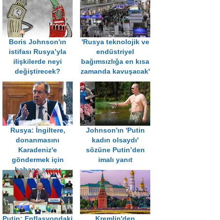
Boris Johnson'ın
'Rusya teknolojik ve
istifası Rusya’yla
endüstriyel
ilişkilerde neyi
bağımsızlığa en kısa
değiştirecek?
zamanda kavuşacak'
Rusya: İngiltere,
Johnson'ın 'Putin
donanmasını
kadın olsaydı'
Karadeniz'e
sözüne Putin’den
göndermek için
imalı yanıt
bahane arıyor
Putin: Enflasyondaki
Kremlin'den