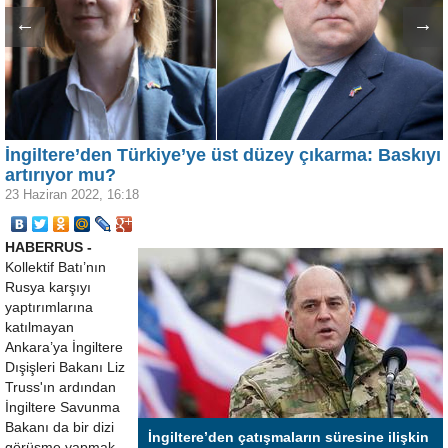
←
→
İngiltere’den Türkiye’ye üst düzey çıkarma: Baskıyı
artırıyor mu?
23 Haziran 2022, 16:18
HABERRUS -
Kollektif Batı’nın
Rusya karşıyı
yaptırımlarına
katılmayan
Ankara’ya İngiltere
Dışişleri Bakanı Liz
Truss'ın ardından
İngiltere Savunma
Bakanı da bir dizi
İngiltere’den çatışmaların süresine ilişkin
görüşme yapmak