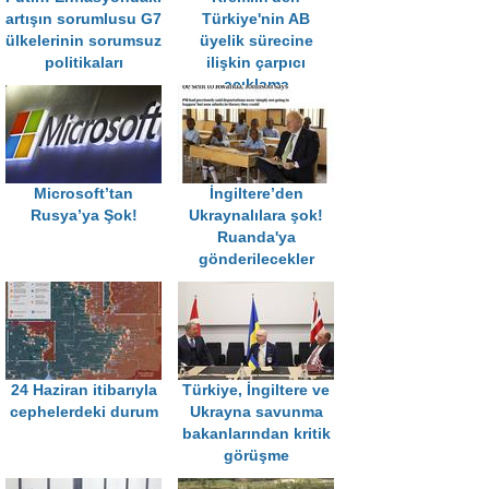
artışın sorumlusu G7
Türkiye'nin AB
ülkelerinin sorumsuz
üyelik sürecine
politikaları
ilişkin çarpıcı
açıklama
Microsoft’tan
İngiltere’den
Rusya’ya Şok!
Ukraynalılara şok!
Ruanda'ya
gönderilecekler
24 Haziran itibarıyla
Türkiye, İngiltere ve
cephelerdeki durum
Ukrayna savunma
bakanlarından kritik
görüşme