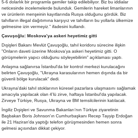
5-6 dolarlık bir programla gemiler takip edilebiliyor. Biz bu iddialar
neticesinde incelemelerde bulunduk. Gemilerin hareket limanlarının
ve ürünlerin menşeinin kayıtlarında Rusya olduğunu gördük. Biz
tahılların illegal dağıtımına karşıyız ve tahılların bu yollarla ülkemize
gelmesine izin vermeyiz." ifadesini kullandı.
Çavuşoğlu: Moskova’ya askeri heyetimiz gitti
Dışişleri Bakanı Mevlüt Çavuşoğlu, tahıl koridoru sürecine ilişkin
"Onların daveti üzerine Moskova’ya askeri heyetimiz gitti. O
görüşmelerin yapıcı olduğunu söyleyebilirim" açıklaması yaptı.
Anlaşma sağlanırsa İstanbul'da bir kontrol merkezi kurulacağını
belirten Çavuşoğlu, "Ukrayna karasularının hemen dışında da bir
güvenli bölge kurulacak" dedi.
Ukrayna'daki tahıl stoklarının küresel pazarlara ulaşmasını sağlamak
amacıyla yapılacak olan 4’lü zirve, haftaya İstanbul'da yapılacak.
Zirveye Türkiye, Rusya, Ukrayna ve BM temsilcilerinin katılacak.
İngiliz Dışişleri ve Savunma Bakanları’nın Türkiye ziyaretinin
Başbakan Boris Johnson'ın Cumhurbaşkanı Recep Tayyip Erdoğan
ile 21 Haziran'da yaptığı telefon görüşmesinden hemen sonra
gelmesi açısından dikkat çekiyor.