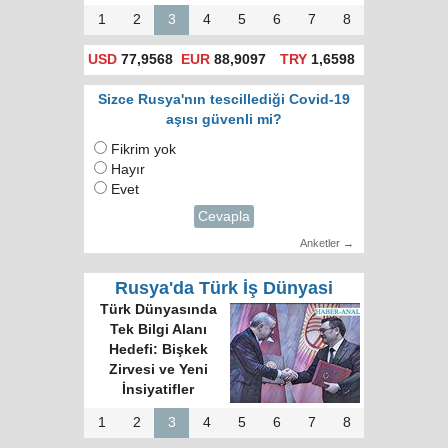
1
2
3
4
5
6
7
8
USD
77,9568
EUR
88,9097
TRY
1,6598
Sizce Rusya'nın tescillediği Covid-19
aşısı güvenli mi?
Fikrim yok
Hayır
Evet
Cevapla
Anketler →
Rusya'da Türk İş Dünyasi
Türk Dünyasında
Tek Bilgi Alanı
Hedefi: Bişkek
Zirvesi ve Yeni
İnsiyatifler
1
2
3
4
5
6
7
8