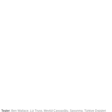
Tegler:
Ben Wallace
,
Liz Truss
,
Mevlüt Çavuşoğlu
,
Savunma
,
Türkiye Dışişleri