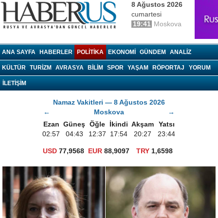
8 Ağustos 2026
cumartesi
19:41
Moskova
haberrus.ru
ANA SAYFA
HABERLER
POLITIKA
EKONOMI
GÜNDEM
ANALIZ
KÜLTÜR
TURIZM
AVRASYA
BILIM
SPOR
YAŞAM
RÖPORTAJ
YORUM
İLETİŞİM
Namaz Vakitleri — 8 Ağustos 2026
←
Moskova
→
Ezan
Güneş
Öğle
İkindi
Akşam
Yatsı
02:57
04:43
12:37
17:54
20:27
23:44
USD
77,9568
EUR
88,9097
TRY
1,6598