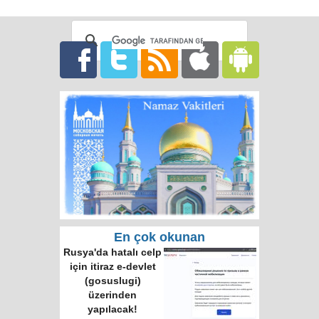
En çok okunan
Rusya'da hatalı celp
için itiraz e-devlet
(gosuslugi)
üzerinden
yapılacak!