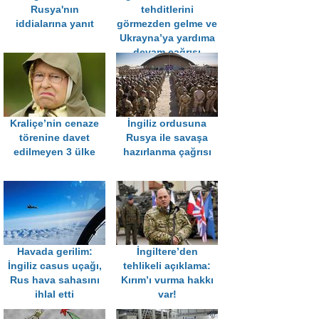
Rusya'nın
tehditlerini
iddialarına yanıt
görmezden gelme ve
Ukrayna’ya yardıma
devam çağrısı
Kraliçe’nin cenaze
İngiliz ordusuna
törenine davet
Rusya ile savaşa
edilmeyen 3 ülke
hazırlanma çağrısı
Havada gerilim:
İngiltere’den
İngiliz casus uçağı,
tehlikeli açıklama:
Rus hava sahasını
Kırım’ı vurma hakkı
ihlal etti
var!