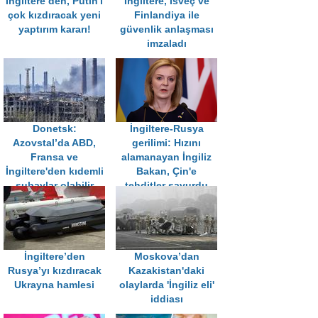
İngiltere’den, Putin'i
İngiltere, İsveç ve
çok kızdıracak yeni
Finlandiya ile
yaptırım kararı!
güvenlik anlaşması
imzaladı
Donetsk:
İngiltere-Rusya
Azovstal’da ABD,
gerilimi: Hızını
Fransa ve
alamanayan İngiliz
İngiltere'den kıdemli
Bakan, Çin'e
subaylar olabilir
tehditler savurdu
İngiltere’den
Moskova’dan
Rusya’yı kızdıracak
Kazakistan'daki
Ukrayna hamlesi
olaylarda 'İngiliz eli'
iddiası