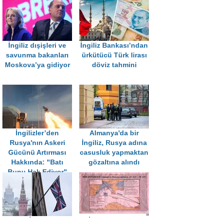
İngiliz dışişleri ve
İngiliz Bankası’ndan
savunma bakanları
ürkütücü Türk lirası
Moskova’ya gidiyor
döviz tahmini
İngilizler’den
Almanya'da bir
Rusya'nın Askeri
İngiliz, Rusya adına
Gücünü Artırması
casusluk yapmaktan
Hakkında: "Batı
gözaltına alındı
Bunu Hak Ediyor"