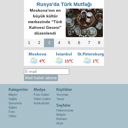
Rusya’da Türk Mutfağı
Moskova’nın en
büyük kültür
merkezinde “Türk
Kahvesi Gecesi”
düzenlendi
1
2
3
4
5
6
7
8
Moskova
İstanbul
St.Petersburg
4℃
15℃
1℃
Kategoriler
Medya
Kişilikler
Bilişim
Foto Galeri
Yorumlar
Sağlık
Video Galeri
Yazar
Savunma
Karikatürler
Sayfalar
Eğitim
Hakkımızda
Foto
İletişim
Video
Reklam
Arşiv