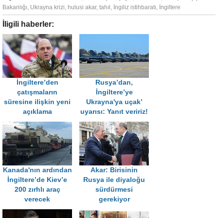
Bakanlığı
,
Ukrayna krizi
,
hulusi akar
,
tahıl
,
İngiliz istihbaratı
,
İngiltere
İligili haberler:
İngiltere’den
Rusya’dan,
çatışmaların
İngiltere’ye
süresine ilişkin yeni
Ukrayna'ya uçak’
açıklama
uyarısı: Yanıt veririz!
Kanada'nın ardından
Akar: Birisinin
İngiltere’de Kiev’e
Rusya ile diyaloğu
200 zırhlı araç
sürdürmesi
verecek
gerekiyor