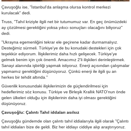
Çavuşoğlu ise, "İstanbul'da anlaşma olursa kontrol merkezi
kurulacak" dedi.
Truss, "Tahıl kriziyle ilgili net bir tutumumuz var. En geç önümüzdeki
ay çözülmesi gerektiğini yoksa yıkıcı sonuçları olacağını biliyoruz"
dedi.
"Ukrayna egemenliğini tekrar ele geçirene kadar durmamalıyız.
Desteğimiz sürmeli. Türkiye'ye de bu konudaki destekleri için çok
teşekkür ediyorum. İlişkilerimiz daha hızlı gelişecek. Türkiye'ye
gelmek benim için çok önemli. Amacımız 2'li ilişkileri derinleştirmek.
Sanayi alanında işbirliği yapmak istiyoruz. Enerji açısından çalışmalar
yapmamız gerektiğini düşünüyoruz. Çünkü enerji ile ilgili şu an
herkes bir tehdit altında.''
Güvenlik konusundaki ilişkilerimizin de güçlendirilmesi için
hedeflerimiz söz konusu. Türkiye ve Birleşik Krallık NATO'nun önde
gelen ülkeleri olduğu için ilişkilerinin daha iyi olması gerektiğini
düşünüyoruz.
Çavuşoğlu: Çalıntı Tahıl iddaları asılsız
Çavuşoğlu gündemde olan çalıntı tahıl iddialarıyla ilgili olarak "Çalıntı
tahıl iddiaları bize de geldi. Biz her iddiayı ciddiye alıp araştırıyoruz.