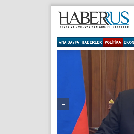
haberrus.ru
ANA SAYFA
HABERLER
POLITIKA
EKON
←