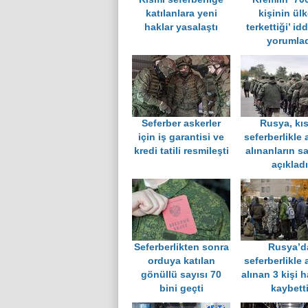
katılanlara yeni
kişinin ülk
haklar yasalaştı
terkettiği’ id
yorumlad
Seferber askerler
Rusya, kı
için iş garantisi ve
seferberlikle
kredi tatili resmileşti
alınanların sa
açıkladı
Seferberlikten sonra
Rusya’d
orduya katılan
seferberlikle
gönüllü sayısı 70
alınan 3 kişi h
bini geçti
kaybett