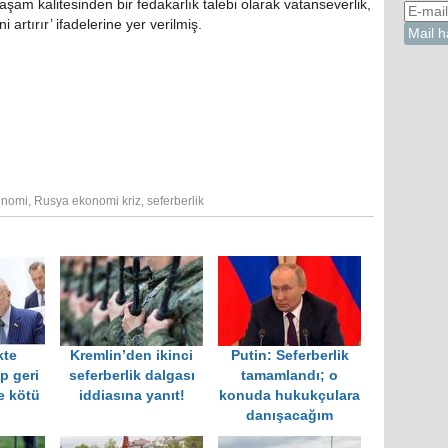
aşam kalitesinden bir fedakarlık talebi olarak vatanseverlik,
artırır’ ifadelerine yer verilmiş.
onomi
,
Rusya ekonomi kriz
,
seferberlik
kte
Kremlin’den ikinci
Putin: Seferberlik
p geri
seferberlik dalgası
tamamlandı; o
e kötü
iddiasına yanıt!
konuda hukukçulara
danışacağım