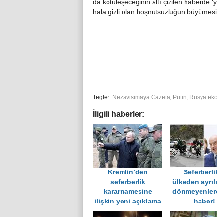
da kötüleşeceğinin altı çizilen haberde ‘y
hala gizli olan hoşnutsuzluğun büyümesini 
Tegler:
Nezavisimaya Gazeta
,
Putin
,
Rusya ek
İligili haberler:
Kremlin’den
Seferberli
seferberlik
ülkeden ayrılı
kararnamesine
dönmeyenler
ilişkin yeni açıklama
haber!