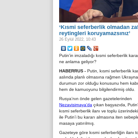
‘Kısmi seferberlik olmadan za
reytingleri koruyamazsınız’
26 Eylül 2022, 10:43
Putin’in imzaladığı kısmi seferberlik kar
ne anlama geliyor?
HABERRUS -
Putin, kısmi seferberlik ka
aslında planlı olmasına rağmen Ukrayna
durumun zor olduğu konusunu hem kabu
hem de kamuoyunu bilgilendirmiş oldu.
Rusya’nın önde gelen gazetelerinden
Nezavisimaya’da
çıkan başyazıda, Putin’
kısmi seferberlik ilanı ve toplu üzerindeki 
ile Putin’i bu kararı almasına iten sebepl
masaya yatırılmış.
Gazeteye göre kısmi seferberliğin ilanı 