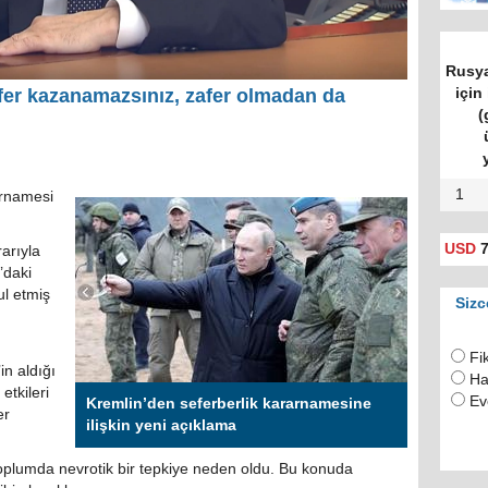
Rusya
için 
fer kazanamazsınız, zafer olmadan da
(
1
arnamesi
USD
7
rarıyla
’daki
l etmiş
Sizc
Fi
in aldığı
Ha
etkileri
Ev
Kremlin’den seferberlik kararnamesine
er
ilişkin yeni açıklama
toplumda nevrotik bir tepkiye neden oldu. Bu konuda