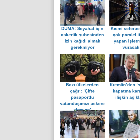
DUMA: Seyahat için
Kısmi seferbe
askerlik şubesinden
çok paralel i
izin kağıdı almak
yapan işletm
gerekmiyor
vuracak
Bazı ülkelerden
Kremlin’den ‘sı
çağrı: ’Çifte
kapatma kara
pasaportlu
ilişkin açık
vatandaşımızı askere
almayın’