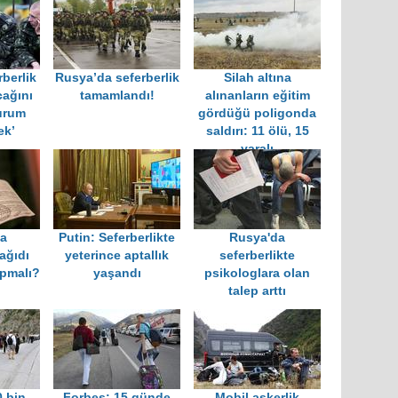
rberlik
Rusya’da seferberlik
Silah altına
ağını
tamamlandı!
alınanların eğitim
urum
gördüğü poligonda
ek’
saldırı: 11 ölü, 15
yaralı
la
Putin: Seferberlikte
Rusya'da
ağıdı
yeterince aptallık
seferberlikte
apmalı?
yaşandı
psikologlara olan
talep arttı
0 bin
Forbes: 15 günde
Mobil askerlik