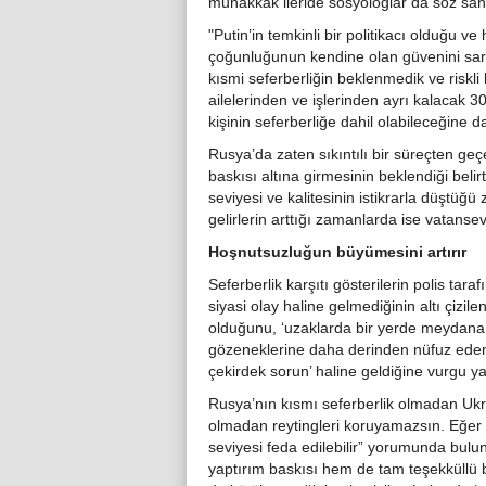
muhakkak ileride sosyologlar da söz sahi
"Putin’in temkinli bir politikacı olduğu v
çoğunluğunun kendine olan güvenini sar
kısmi seferberliğin beklenmedik ve riskli 
ailelerinden ve işlerinden ayrı kalacak 
kişinin seferberliğe dahil olabileceğine 
Rusya’da zaten sıkıntılı bir süreçten ge
baskısı altına girmesinin beklendiği bel
seviyesi ve kalitesinin istikrarla düşt
gelirlerin arttığı zamanlarda ise vatanse
Hoşnutsuzluğun büyümesini artırır
Seferberlik karşıtı gösterilerin polis tar
siyasi olay haline gelmediğinin altı çizil
olduğunu, ‘uzaklarda bir yerde meydana
gözeneklerine daha derinden nüfuz eden,
çekirdek sorun’ haline geldiğine vurgu ya
Rusya’nın kısmı seferberlik olmadan Ukr
olmadan reytingleri koruyamazsın. Eğer b
seviyesi feda edilebilir” yorumunda bu
yaptırım baskısı hem de tam teşekküllü b