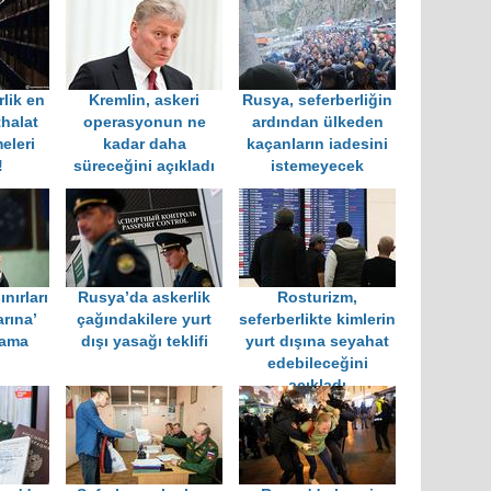
rlik en
Kremlin, askeri
Rusya, seferberliğin
thalat
operasyonun ne
ardından ülkeden
eleri
kadar daha
kaçanların iadesini
!
süreceğini açıkladı
istemeyecek
nırları
Rusya’da askerlik
Rosturizm,
rına’
çağındakilere yurt
seferberlikte kimlerin
lama
dışı yasağı teklifi
yurt dışına seyahat
edebileceğini
açıkladı