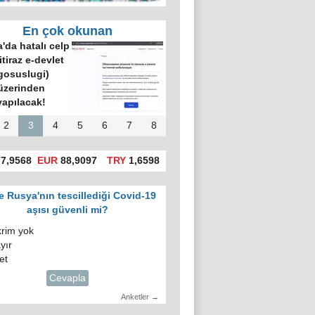
En çok okunan
'da hatalı celp
itiraz e-devlet
gosuslugi)
üzerinden
yapılacak!
2
3
4
5
6
7
8
7,9568
EUR
88,9097
TRY
1,6598
e Rusya'nın tescillediği Covid-19
aşısı güvenli mi?
krim yok
yır
et
Cevapla
Anketler →