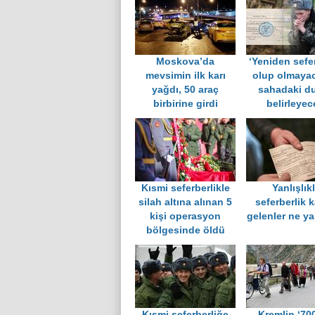
Moskova’da
‘Yeniden sefe
mevsimin ilk karı
olup olmayac
yağdı, 50 araç
sahadaki d
birbirine girdi
belirleyec
Kısmi seferberlikle
Yanlışlık
silah altına alınan 5
seferberlik k
kişi operasyon
gelenler ne y
bölgesinde öldü
Kısmi seferberliğe
Kremlin ‘70