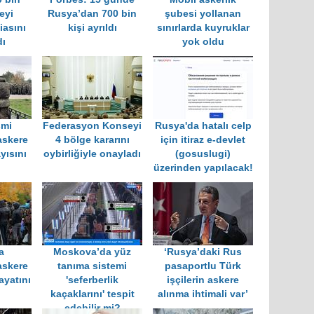
eyi
Rusya’dan 700 bin
şubesi yollanan
diasını
kişi ayrıldı
sınırlarda kuyruklar
ı
yok oldu
smi
Federasyon Konseyi
Rusya'da hatalı celp
 askere
4 bölge kararını
için itiraz e-devlet
yısını
oybirliğiyle onayladı
(gosuslugi)
üzerinden yapılacak!
a
Moskova’da yüz
‘Rusya’daki Rus
 askere
tanıma sistemi
pasaportlu Türk
ayatını
'seferberlik
işçilerin askere
i
kaçaklarını' tespit
alınma ihtimali var’
edebilir mi?