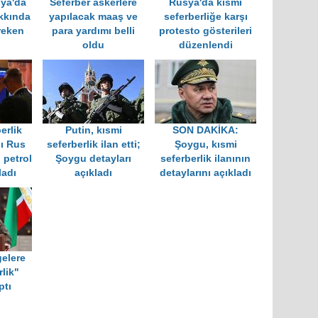
ya'da
Seferber askerlere
Rusya'da kısmi
akkında
yapılacak maaş ve
seferberliğe karşı
reken
para yardımı belli
protesto gösterileri
!
oldu
düzenlendi
erlik
Putin, kısmi
SON DAKİKA:
sı Rus
seferberlik ilan etti;
Şoygu, kısmi
 petrol
Şoygu detayları
seferberlik ilanının
ladı
açıkladı
detaylarını açıkladı
gelere
lik"
ptı