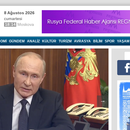
8 Ağustos 2026
cumartesi
18:14
Moskova
OMI
GÜNDEM
ANALIZ
KÜLTÜR
TURIZM
AVRASYA
BILIM
SPOR
YAŞAM
→