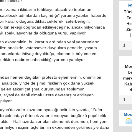
bi olacaklar.
R
e her zaman iktidarını tehlikeye atacak ve toplumun
Tür
sabilecek adımlardan kaçındığı" yorumu yapılan haberde
Te
bir karar olduğuna dikkat çekilerek, seferberliğin,
He
300 bin erkeği doğrudan etkileyeceğine, ancak milyonlarca
Zi
dair spekülasyonlar da olduğuna vurgu yapılıyor.
İ
çen ekonominin, bu kararın ardından yeni yaptırımların
1
irtilen analizde, vatansever duygulara genelde, yaşam
üğü zamanlarda ihtiyaç duyulduğu, ekonomik büyüme ve
verlikten nadiren bahsedildiği yorumu yapılıyor.
Mos
b
afından hemen dağıtılan protesto eylemlerinin, önemli bir
merk
en analizde, yinde de şimdi risklerin çok daha yüksek
Kah
 gelen askeri çatışma’ durumundan ‘toplumun
d
 siyasi de dahil olmak üzere davranışını etkileyen
1
pılıyor.
ayna’da zafer kazanamayacağı belirtilen yazıda, “Zafer
Mos
irçok hatayı örtecek zafer ilerideyse, bugünkü popülerlik
lunuldu. Halihazırda zor olan ekonomik durumun, hem yeni
ir milyon işçinin üçte birinin ekonomiden çekilmesiyle daha