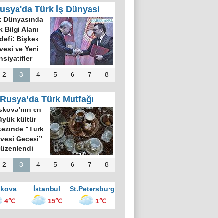
usya'da Türk İş Dünyasi
k Dünyasında
k Bilgi Alanı
defi: Bişkek
rvesi ve Yeni
nsiyatifler
2
3
4
5
6
7
8
Rusya’da Türk Mutfağı
kova’nın en
üyük kültür
ezinde “Türk
vesi Gecesi”
üzenlendi
2
3
4
5
6
7
8
kova
İstanbul
St.Petersburg
4℃
15℃
1℃