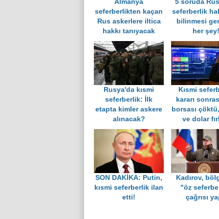
Almanya
5 soruda Rus
seferberlikten kaçan
seferberlik h
Rus askerlere iltica
bilinmesi ge
hakkı tanıyacak
her şey
Rusya'da kısmi
Kısmi seferb
seferberlik: İlk
kararı sonra
etapta kimler askere
borsası çöktü,
alınacak?
ve dolar fır
SON DAKİKA: Putin,
Kadırov, böl
kısmi seferberlik ilan
"öz seferber
etti!
çağrısı ya