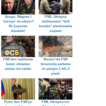
Şoygu, Wagner’i
FSB, Ukrayna
‘tasviye’ mi ediyor?
istihbaratını "kirli
İlk Çeçenler
bomba" planlamakla
imzaladı!
suçladı
FSB’den mahkeme
Rostov’da FSB
kararı olmadan
binasında patlama
arama izni talebi
ve yangın:1 ölü 2
yaralı
Putin’den FSB'ye
FSB, Ukrayna’nın