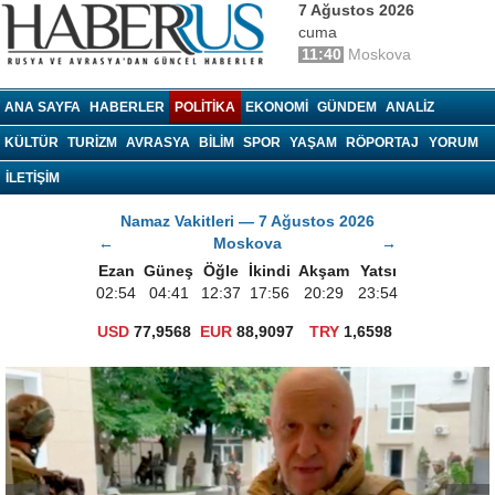
7 Ağustos 2026
cuma
11:40
Moskova
haberrus.ru
ANA SAYFA
HABERLER
POLITIKA
EKONOMI
GÜNDEM
ANALIZ
KÜLTÜR
TURIZM
AVRASYA
BILIM
SPOR
YAŞAM
RÖPORTAJ
YORUM
İLETİŞİM
Namaz Vakitleri — 7 Ağustos 2026
←
Moskova
→
Ezan
Güneş
Öğle
İkindi
Akşam
Yatsı
02:54
04:41
12:37
17:56
20:29
23:54
USD
77,9568
EUR
88,9097
TRY
1,6598