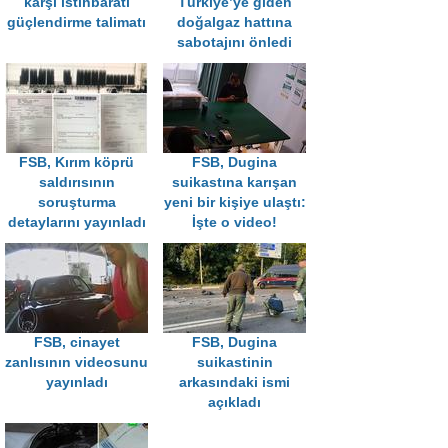
karşı istihbaratı
Türkiye’ye giden
güçlendirme talimatı
doğalgaz hattına
sabotajını önledi
FSB, Kırım köprü
FSB, Dugina
saldırısının
suikastına karışan
soruşturma
yeni bir kişiye ulaştı:
detaylarını yayınladı
İşte o video!
FSB, cinayet
FSB, Dugina
zanlısının videosunu
suikastinin
yayınladı
arkasındaki ismi
açıkladı