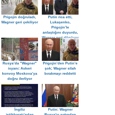
Prigojin doğruladı,
Putin rica etti,
Wagner geri çekiliyor
Lukaşenko,
Prigojin’le
anlaştığını duyurdu,
Wagner geri dönüyor
Rusya’da "Wagner"
Prigojin’den Putin’e
isyanı: Askeri
şok; Wagner silah
konvoy Moskova’ya
bırakmayı reddetti
doğru ilerliyor
İngiliz
Putin: Wagner
istihbaratı’ndan
Rusya'yı sırtından