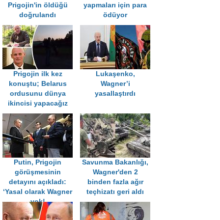
Prigojin'in öldüğü
yapmaları için para
doğrulandı
ödüyor
Prigojin ilk kez
Lukaşenko,
konuştu; Belarus
Wagner’i
ordusunu dünya
yasallaştırdı
ikincisi yapacağız
Putin, Prigojin
Savunma Bakanlığı,
görüşmesinin
Wagner'den 2
detayını açıkladı:
binden fazla ağır
‘Yasal olarak Wagner
teçhizatı geri aldı
yok!