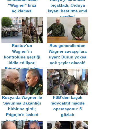
"Wagner" krizi
bıçakladı, Orduya
açıklaması
isyanı bastırma emri
verdim!
Rostov’un
Rus generallerden
Wagner’in
Wagner savaşçılara
kontrolüne geçtiği
uyarı: Durun yoksa
iddia ediliyor;
çok şeyler olacak!
Prigojin geri adım
atmıyor
Rusya da Wagner ile
FSB’den kaçak
Savunma Bakanlığı
radyoaktif madde
birbirine girdi;
operasyonu: 5
Prigojin'e 'askeri
gözlatı
isyan' suçlaması