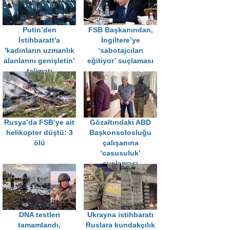
Putin’den
FSB Başkanından,
İstihbaratt'a
İngiltere’ye
'kadınların uzmanlık
‘sabotajcıları
alanlarını genişletin’
eğitiyor’ suçlaması
talimatı
Rusya’da FSB’ye ait
Gözaltındaki ABD
helikopter düştü: 3
Başkonsolosluğu
ölü
çalışanına
‘casusuluk’
suçlaması
DNA testleri
Ukrayna istihbaratı
tamamlandı,
Ruslara kundakçılık