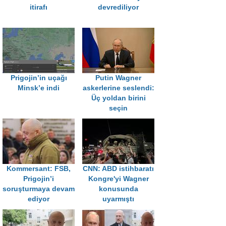
itirafı
devrediliyor
Prigojin’in uçağı
Putin Wagner
Minsk’e indi
askerlerine seslendi:
Üç yoldan birini
seçin
Kommersant: FSB,
CNN: ABD istihbaratı
Prigojin’i
Kongre'yi Wagner
soruşturmaya devam
konusunda
ediyor
uyarmıştı