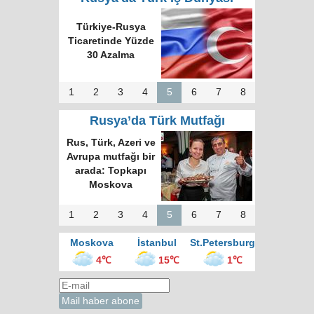
Türkiye-Rusya
Ticaretinde Yüzde
30 Azalma
1
2
3
4
5
6
7
8
Rusya’da Türk Mutfağı
Rus, Türk, Azeri ve
Avrupa mutfağı bir
arada: Topkapı
Moskova
1
2
3
4
5
6
7
8
Moskova
İstanbul
St.Petersburg
4℃
15℃
1℃