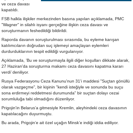
ve ceza davası
kapatıldı.
FSB halkla ilişkiler merkezinden basına yapılan açıklamada, PMC
"Wagner" in silahlı isyanı gerçeğine ilişkin ceza davası ve
soruşturmanın feshedildiği bildirildi.
Raporda davanın soruşturulması sırasında, bu eyleme karışan
katılımcıların doğrudan suç işlemeyi amaçlayan eylemleri
durdurduklarının tespit edildiği vurgulanıyor.
Açıklamada, ’Bu ve soruşturmayla ilgili diğer koşulları dikkate alarak,
27 Haziran'da soruşturma makamı ceza davasını kapatma kararı
verdi’ deniliyor.
Rusya Federasyonu Ceza Kanunu'nun 31'i maddesi "Suçtan gönüllü
olarak vazgeçme", bir kişinin "kendi isteğiyle ve sonunda bu suçu
sona erdirmeyi reddetmesi durumunda" bir suçtan dolayı cezai
sorumluluğa tabi olmadığını düzenliyor.
Prigojin'in Belarus’a gitmesiyle Kremlin, aleyhindeki ceza davasının
kapatılacağını duyurmuştu.
Bu arada, Prigojin’e ait özel uçağın Minsk’e indiği iddia ediliyor.