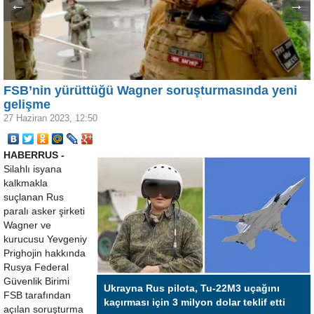
←
→
FSB’nin yürüttüğü Wagner soruşturmasında yeni
gelişme
27 Haziran 2023, 12:50
HABERRUS -
Silahlı isyana
kalkmakla
suçlanan Rus
paralı asker şirketi
Wagner ve
kurucusu Yevgeniy
Prighojin hakkında
Rusya Federal
Güvenlik Birimi
Ukrayna Rus pilota, Tu-22M3 uçağını
FSB tarafından
kaçırması için 3 milyon dolar teklif etti
açılan soruşturma