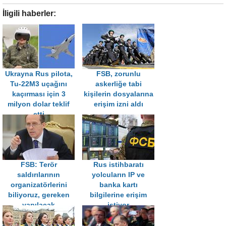
İligili haberler:
Ukrayna Rus pilota,
FSB, zorunlu
Tu-22M3 uçağını
askerliğe tabi
kaçırması için 3
kişilerin dosyalarına
milyon dolar teklif
erişim izni aldı
etti
FSB: Terör
Rus istihbaratı
saldırılarının
yolcuların IP ve
organizatörlerini
banka kartı
biliyoruz, gereken
bilgilerine erişim
yapılacak
istiyor