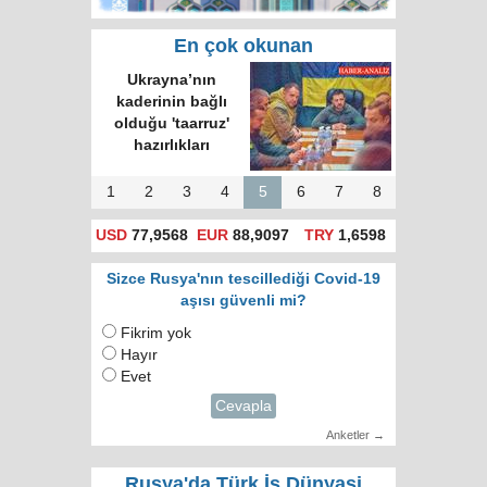
En çok okunan
Ukrayna’nın
kaderinin bağlı
olduğu 'taarruz'
hazırlıkları
1
2
3
4
5
6
7
8
USD
77,9568
EUR
88,9097
TRY
1,6598
Sizce Rusya'nın tescillediği Covid-19
aşısı güvenli mi?
Fikrim yok
Hayır
Evet
Cevapla
Anketler →
Rusya'da Türk İş Dünyasi