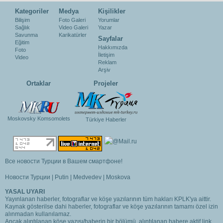
Kategoriler
Medya
Kişilikler
Bilişim
Foto Galeri
Yorumlar
Sağlık
Video Galeri
Yazar
Savunma
Karikatürler
Sayfalar
Eğitim
Hakkımızda
Foto
İletişim
Video
Reklam
Arşiv
Ortaklar
Projeler
Moskovsky Komsomolets
Türkiye Haberler
Все новости Турции в Вашем смартфоне!
Новости Турции
|
Putin
|
Medvedev
|
Moskova
YASAL UYARI
Yayınlanan haberler, fotograflar ve köşe yazılarının tüm hakları KPLK'ya aittir.
Kaynak gösterilse dahi haberler, fotograflar ve köşe yazılarının tamamı özel izin
alınmadan kullanılamaz.
Ancak alıntılanan köşe yazısı/haberin bir bölümü, alıntılanan habere aktif link