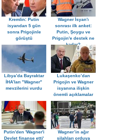
Kremlin: Putin
Wagner İsyan'ı
isyandan 5 gün
sonrası ilk anket:
sonra Prigojinle
Putin, Şoygu ve
görüştü
Prigojin'e destek ne
kadar?
Libya’da Bayraktar
Lukaşenko’dan
İHA’ları "Wagner"
Prigojin ve Wagner
mevzilerini vurdu
isyanına ilişkin
önemli açıklamalar
Putin'den 'Wagner'i
Wagner’in ağır
Devlet finanse etti'
silahları orduya