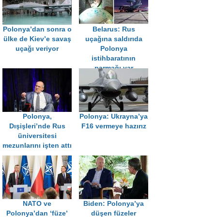
Polonya’dan sonra o
Belarus: Rus
ülke de Kiev’e savaş
uçağına saldırıda
uçağı veriyor
Polonya
istihbaratının
parmağı var
Polonya,
Polonya: Ukrayna’ya
Dışişleri’nde Rus
F16 vermeye hazırız
üniversitesi
mezunlarını işten attı
NATO ve
Biden: Polonya’ya
Polonya’dan ‘füze’
düşen füzeler