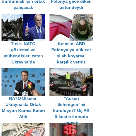
durdurmak için ortak
Polonya gece diken
çalışacak
üstündeydi
Tusk: NATO
Kremlin: ABD
gözlemci ve
Polonya’ya nükleer
mühendisleri zaten
silah koyarsa,
Ukrayna’da
karşılık veririz
NATO Ülkeleri
“Askeri
Ukrayna'da Ortak
Schengen”mi
Misyon Kurma Kararı
kuruluyor? Üç AB
Aldı
ülkesi o konuda
anlaştı