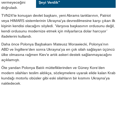
vermeyeceğini
Şeyi Verdik”
doğruladı.
TVN24’te konuşan devlet başkanı, yeni Abrams tanklarının, Patriot
veya HIMARS sistemlerinin Ukrayna'ya devredilmesine karşı çıkan ilk
kişinin kendisi olacağını söyledi. ‘Varşova başkasının ordusunu değil,
kendi ordusunu modernize etmek için milyarlarca dolar harcıyor’
ifadelerini kullandı.
Daha önce Polonya Başbakanı Mateusz Morawiecki, Polonya'nın
ABD ve İngiltere'den sonra Ukrayna'ya en çok silah sağlayan üçüncü
ülke olmasına rağmen Kiev'e artık askeri destek sağlanmayacağını
açıklamıştı.
Öte yandan Polonya Batılı müttefiklerinden ve Güney Kore’den
modern silahları teslim aldıkça, sözleşmelere uyarak elide kalan Krab
kundağı motorlu obüsler gibi eski silahların bir kısmını Ukrayna'ya
nakledecek.