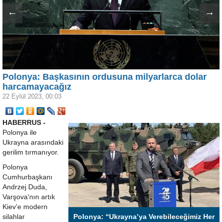
←
→
Polonya: Başkasının ordusuna milyarlarca dolar
harcamayacağız
22 Eylül 2023, 00:03
HABERRUS -
Polonya ile
Ukrayna arasındaki
gerilim tırmanıyor.
Polonya
Cumhurbaşkanı
Andrzej Duda,
Varşova'nın artık
Kiev'e modern
silahlar
Polonya: “Ukrayna’ya Verebileceğimiz Her