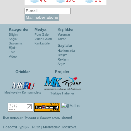
4℃
15℃
1℃
Kategoriler
Medya
Kişilikler
Bilişim
Foto Galeri
Yorumlar
Sağlık
Video Galeri
Yazar
Savunma
Karikatürler
Sayfalar
Eğitim
Hakkımızda
Foto
İletişim
Video
Reklam
Arşiv
Ortaklar
Projeler
Moskovsky Komsomolets
Türkiye Haberler
Все новости Турции в Вашем смартфоне!
Новости Турции
|
Putin
|
Medvedev
|
Moskova