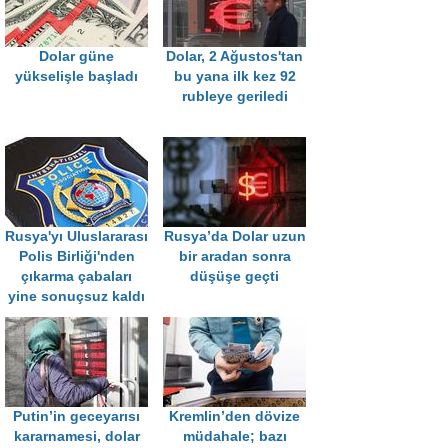
Dolar güne
Dolar, 2 Ağustos'tan
yükselişle başladı
bu yana ilk kez 92
rubleye geriledi
Rusya'yı Uluslararası
Rusya’da Dolar uzun
Polis Birliği'nden
bir aradan sonra
çıkarma çabaları
düşüşe geçti
yine sonuçsuz kaldı
Putin’in geceyarısı
Kremlin’den dövize
kararnamesi, dolar
müdahale; bazı