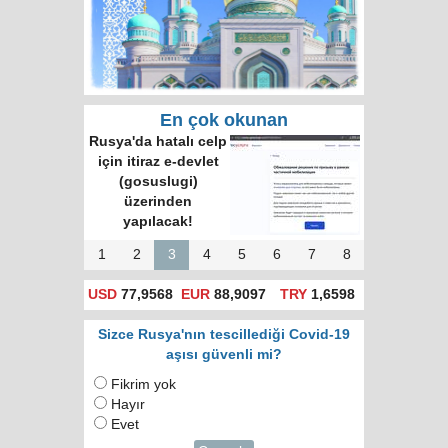
En çok okunan
Rusya'da hatalı celp
için itiraz e-devlet
(gosuslugi)
üzerinden
yapılacak!
1
2
3
4
5
6
7
8
USD
77,9568
EUR
88,9097
TRY
1,6598
Sizce Rusya'nın tescillediği Covid-19
aşısı güvenli mi?
Fikrim yok
Hayır
Evet