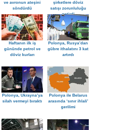
ve avronun ateşini
şirketlere döviz
söndürdü
satışı zorunluluğu
getirdi
Haftanın ilk iş
Polonya, Rusya’dan
gününde petrol ve
gübre ithalatını 3 kat
döviz kurları
artırdı
Polonya, Ukrayna’ya
Polonya ile Belarus
silah vermeyi bıraktı
arasında ‘sınır ihlali’
gerilimi