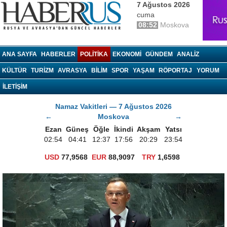
7 Ağustos 2026
cuma
08:52
Moskova
haberrus.ru
ANA SAYFA
HABERLER
POLITIKA
EKONOMI
GÜNDEM
ANALIZ
KÜLTÜR
TURIZM
AVRASYA
BILIM
SPOR
YAŞAM
RÖPORTAJ
YORUM
İLETİŞİM
Namaz Vakitleri — 7 Ağustos 2026
←
Moskova
→
Ezan
Güneş
Öğle
İkindi
Akşam
Yatsı
02:54
04:41
12:37
17:56
20:29
23:54
USD
77,9568
EUR
88,9097
TRY
1,6598