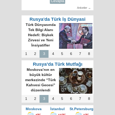
Cevapla
Anketler →
Rusya'da Türk İş Dünyasi
Türk Dünyasında
Tek Bilgi Alanı
Hedefi: Bişkek
Zirvesi ve Yeni
İnsiyatifler
1
2
3
4
5
6
7
8
Rusya’da Türk Mutfağı
Moskova’nın en
büyük kültür
merkezinde “Türk
Kahvesi Gecesi”
düzenlendi
1
2
3
4
5
6
7
8
Moskova
İstanbul
St.Petersburg