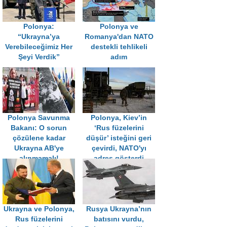
Polonya:
Polonya ve
“Ukrayna’ya
Romanya'dan NATO
Verebileceğimiz Her
destekli tehlikeli
Şeyi Verdik”
adım
Polonya Savunma
Polonya, Kiev’in
Bakanı: O sorun
‘Rus füzelerini
çözülene kadar
düşür’ isteğini geri
Ukrayna AB'ye
çevirdi, NATO'yı
alınmamalı!
adres gösterdi
Ukrayna ve Polonya,
Rusya Ukrayna’nın
Rus füzelerini
batısını vurdu,