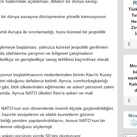
in hakkındaki açıklaması, ittifakın bir dünya savaşı
R
Tür
Te
n bir dünya savaşına dönüşmesine yönelik kamuoyunun
He
Zi
tık Avrupa ile sınırlamadığı, bunu küresel bir jeopolitik
İ
1
emeye başlaması, yalnızca küresel jeopolitik gerilimleri
a silahlanma yarışının ve bölgesel çatışmaların
erledikçe ve genişledikçe savaş tehlikesi kaçınılmaz olarak
Mos
b
onun başlatılmasının nedenlerinden birinin Kiev'in Kuzey
merk
limi olduğunu defalarca belirtti. Ayrıca, cumhurbaşkanlığı
Kah
 gibi, blok ülkelerinden eğitmenler ve askeri personel zaten
d
mda. Ayrıca NATO ülkeleri Kiev’e askeri ve mali
1
 NATO’nun son dönemlerde önemli ölçüde güçlendirildiğini,
hazırlık seviyelerini ve silahlı kuvvetlerin gücünü
Mos
ip birliği yeniden yapılandırdıklarını, bunun NATO’nun bir
üçlenme olduğunu söylemişti.
askeri gücünün yüzde 50’sini oluşturuyor.