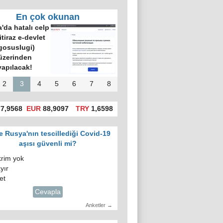
En çok okunan
'da hatalı celp
itiraz e-devlet
gosuslugi)
üzerinden
yapılacak!
2
3
4
5
6
7
8
7,9568
EUR
88,9097
TRY
1,6598
e Rusya'nın tescillediği Covid-19
aşısı güvenli mi?
krim yok
yır
et
Cevapla
Anketler →