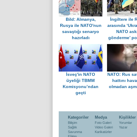
Bild: Almanya,
İngiltere ile
Rusya ile NATO'nun
arasında ‘Ukr
savaştığı senaryo
NATO ask
hazırladı
gönderme’ po
İsveç'in NATO
NATO: Rus s
üyeliği TBMM
hattını hava
Komisyonu’ndan
olmadan aşm
geçti
Kategoriler
Medya
Kişilikler
Bilişim
Foto Galeri
Yorumlar
Sağlık
Video Galeri
Yazar
Savunma
Karikatürler
Eğitim