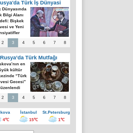
usya'da Türk İş Dünyasi
k Dünyasında
k Bilgi Alanı
defi: Bişkek
rvesi ve Yeni
nsiyatifler
2
3
4
5
6
7
8
Rusya’da Türk Mutfağı
kova’nın en
üyük kültür
ezinde “Türk
vesi Gecesi”
üzenlendi
2
3
4
5
6
7
8
kova
İstanbul
St.Petersburg
4℃
15℃
1℃