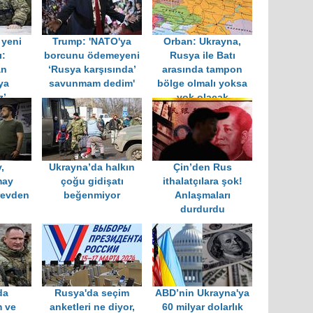
 yeni
Trump: 'NATO'ya
Orban: Ukrayna,
ı:
borcunu ödemeyeni
Rusya ile Batı
an
‘Rusya karşısında’
arasında tampon
ya
savunmam dedim'
bölge olmalı yoksa
z’
yok olacak
,
Ukrayna’da halkın
Çin’den Rus
may
çoğu gidişatı
ithalatçılara şok!
revden
beğenmiyor
Anlaşmaları
durdurdu
da
Rusya'da seçim
ABD’nin Ukrayna'ya
m ve
anketleri ne diyor,
60 milyar dolarlık