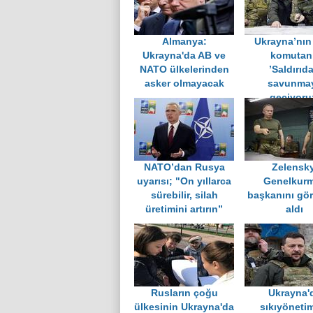
Almanya:
Ukrayna’nın
Ukrayna'da AB ve
komutan
NATO ülkelerinden
’Saldırıd
asker olmayacak
savunma
geçiyoru
NATO’dan Rusya
Zelensky
uyarısı; "On yıllarca
Genelkur
sürebilir, silah
başkanını gö
üretimini artırın”
aldı
Rusların çoğu
Ukrayna'
ülkesinin Ukrayna'da
sıkıyöneti