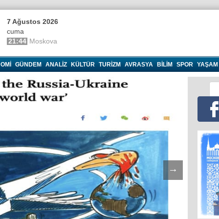
7 Ağustos 2026
cuma
21:44
Moskova
OMI
GÜNDEM
ANALIZ
KÜLTÜR
TURIZM
AVRASYA
BILIM
SPOR
YAŞAM
→