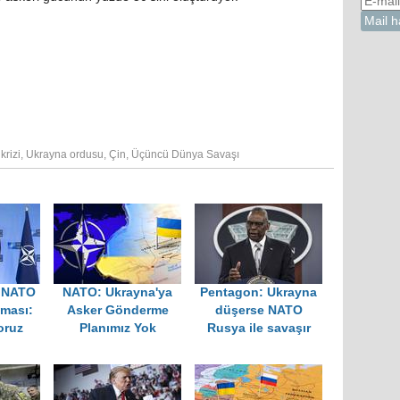
krizi
,
Ukrayna ordusu
,
Çin
,
Üçüncü Dünya Savaşı
 NATO
NATO: Ukrayna'ya
Pentagon: Ukrayna
aması:
Asker Gönderme
düşerse NATO
ruz
Planımız Yok
Rusya ile savaşır