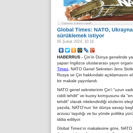
Global Times: NATO, Ukrayna 
sürüklemek istiyor
05 Şubat 2024, 10:16
HABERRUS -
Çin’in Dünya genelinde ya
yapan İngilizce uluslararası yayın organ
Times
, NATO Genel Sekreteri Jens Stolt
Rusya ve Çin hakkındaki açıklamasını el
bir makale yayınlandı.
NATO genel sekreterinin Çin'i "uzun va
ciddi tehdit" ve kuzey komşusunu da "en 
tehdit" olarak nitelendirdiği sözlerini eleş
yazıda, NATO’nun ‘bir dünya savaşı baş
arzusu’ taşıdığı ve bu yönde politika yür
iddia ediliyor.
Global Times'ın makalesine göre, NATO