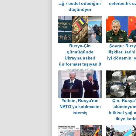
ağır bedel ödediğini
seferberlik uz
düşünüyor
Rusya-Çin
Şoygu: Rusy
gümrüğünde
ilişkileri tarih
Ukrayna askeri
iyi dönemini 
üniforması taşıyan 8
konteynıra el
konuldu
Yeltsin, Rusya'nın
Çin, Rusya
NATO'ya katılmasını
alüminyum
istemiş
bitkisel yağ a
ikiye katl