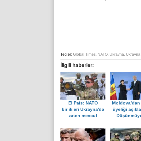
Tegler:
Global Times
,
NATO
,
Ukrayna
,
Ukrayna 
İligili haberler:
El País: NATO
Moldova’dan
birlikleri Ukrayna'da
üyeliği açıkl
zaten mevcut
Düşünmüyo