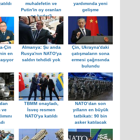
atıldı
muhalefetin ve
yardımında yeni
Putin'in oy oranları
gelişme
ne kadar?
a-Çin
Almanya: Şu anda
Çin, Ukrayna'daki
inin en
Rusya'nın NATO'ya
çatışmaların sona
yaşıyor
saldırı tehdidi yok
ermesi çağrısında
bulundu
'dan
TBMM onayladı,
NATO’dan son
 ve
İsveç resmen
yılların en büyük
lımını
NATO'ya katıldı
tatbikatı: 90 bin
adı
asker katılacak