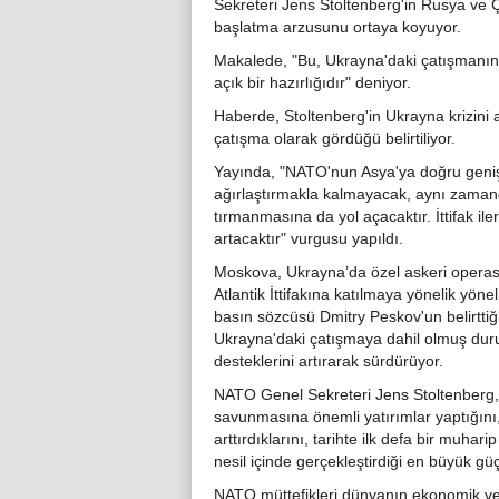
Sekreteri Jens Stoltenberg'in Rusya ve Ç
başlatma arzusunu ortaya koyuyor.
Makalede, "Bu, Ukrayna'daki çatışmanı
açık bir hazırlığıdır" deniyor.
Haberde, Stoltenberg'in Ukrayna krizini ar
çatışma olarak gördüğü belirtiliyor.
Yayında, "NATO'nun Asya'ya doğru genişl
ağırlaştırmakla kalmayacak, aynı zamand
tırmanmasına da yol açacaktır. İttifak il
artacaktır" vurgusu yapıldı.
Moskova, Ukrayna’da özel askeri operasy
Atlantik İttifakına katılmaya yönelik yöne
basın sözcüsü Dmitry Peskov'un belirttiği
Ukrayna'daki çatışmaya dahil olmuş duru
desteklerini artırarak sürdürüyor.
NATO Genel Sekreteri Jens Stoltenberg,
savunmasına önemli yatırımlar yaptığını, 
arttırdıklarını, tarihte ilk defa bir muhar
nesil içinde gerçekleştirdiği en büyük g
NATO müttefikleri dünyanın ekonomik ve 