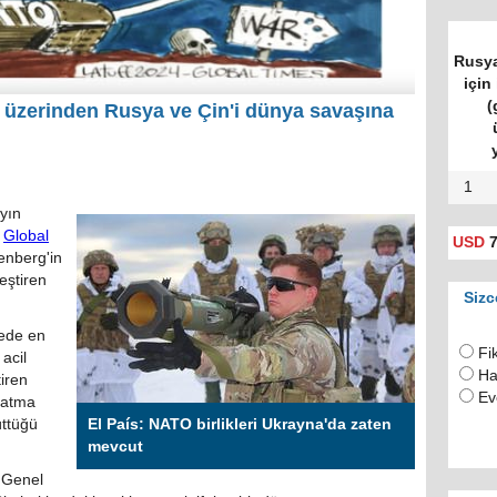
Rusya
için 
(
üzerinden Rusya ve Çin'i dünya savaşına
1
yın
ı
Global
USD
7
enberg'in
eştiren
Sizc
dede en
Fi
acil
Ha
tiren
Ev
latma
üttüğü
El País: NATO birlikleri Ukrayna'da zaten
mevcut
 Genel