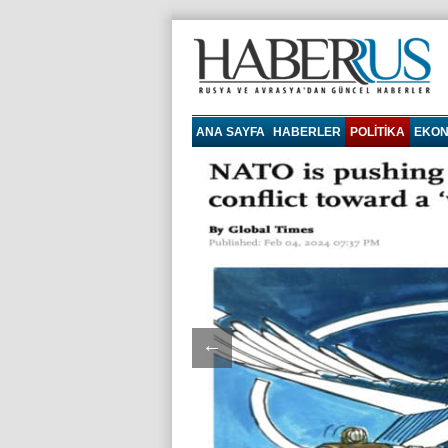
haberrus.ru
ANA SAYFA
HABERLER
POLITIKA
EKON
←