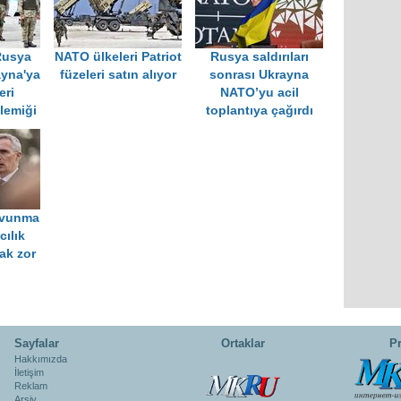
 Rusya
NATO ülkeleri Patriot
Rusya saldırıları
ayna'ya
füzeleri satın alıyor
sonrası Ukrayna
eri
NATO’yu acil
lemiği
toplantıya çağırdı
avunma
cılık
ak zor
Sayfalar
Ortaklar
Pr
Hakkımızda
İletişim
Reklam
Arşiv