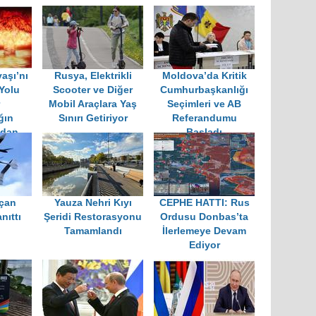
aşı’nı
Rusya, Elektrikli
Moldova’da Kritik
Yolu
Scooter ve Diğer
Cumhurbaşkanlığı
Mobil Araçlara Yaş
Seçimleri ve AB
ğın
Sınırı Getiriyor
Referandumu
ndan
Başladı
”
Uçan
Yauza Nehri Kıyı
CEPHE HATTI: Rus
nıttı
Şeridi Restorasyonu
Ordusu Donbas’ta
Tamamlandı
İlerlemeye Devam
Ediyor