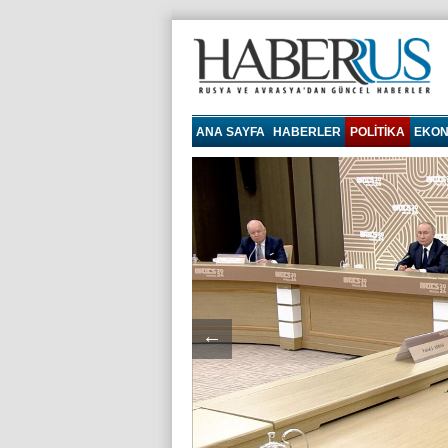
haberrus.ru
ANA SAYFA
HABERLER
POLITIKA
EKON
←