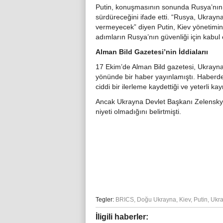
Putin, konuşmasının sonunda Rusya’nın
sürdüreceğini ifade etti. “Rusya, Ukrayna
vermeyecek” diyen Putin, Kiev yönetimini
adımların Rusya’nın güvenliği için kabul
Alman Bild Gazetesi’nin İddialarıı
17 Ekim’de Alman Bild gazetesi, Ukrayna
yönünde bir haber yayınlamıştı. Haberde,
ciddi bir ilerleme kaydettiği ve yeterli ka
Ancak Ukrayna Devlet Başkanı Zelensky’nin
niyeti olmadığını belirtmişti.
Tegler:
BRICS
,
Doğu Ukrayna
,
Kiev
,
Putin
,
Ukr
İligili haberler: