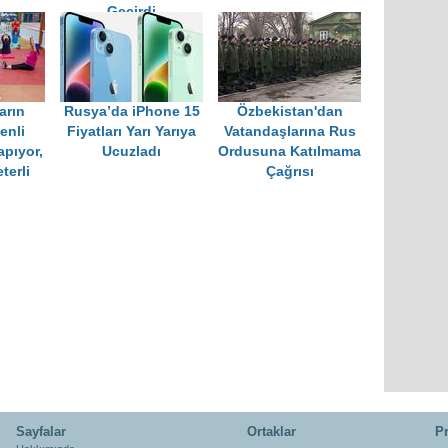
Geçirdi
arın
Rusya’da iPhone 15
Özbekistan'dan
enli
Fiyatları Yarı Yarıya
Vatandaşlarına Rus
apıyor,
Ucuzladı
Ordusuna Katılmama
terli
Çağrısı
Sayfalar
Ortaklar
Pr