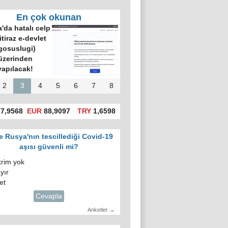
En çok okunan
'da hatalı celp
itiraz e-devlet
gosuslugi)
üzerinden
yapılacak!
2
3
4
5
6
7
8
7,9568
EUR
88,9097
TRY
1,6598
e Rusya'nın tescillediği Covid-19
aşısı güvenli mi?
krim yok
yır
et
Cevapla
Anketler →