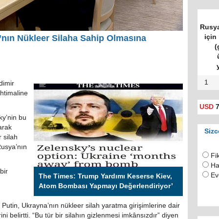
Rusya
için 
’nın Nükleer Silaha Sahip Olmasına
(
1
dimir
ihtimaline
USD
7
ky’nin bu
arak
Sizc
 silah
Rusya’nın
Fi
Ha
bir
Ev
The Times: Trump Yardımı Keserse Kiev,
Atom Bombası Yapmayı Değerlendiriyor’
 Putin, Ukrayna’nın nükleer silah yaratma girişimlerine dair
ni belirtti. “Bu tür bir silahın gizlenmesi imkânsızdır” diyen