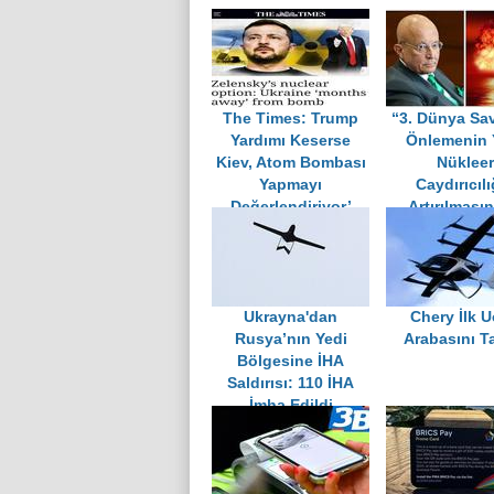
The Times: Trump
“3. Dünya Sav
Yardımı Keserse
Önlemenin 
Kiev, Atom Bombası
Nükleer
Yapmayı
Caydırıcılı
Değerlendiriyor’
Artırılması
Geçiyor
Ukrayna'dan
Chery İlk 
Rusya’nın Yedi
Arabasını Ta
Bölgesine İHA
Saldırısı: 110 İHA
İmha Edildi