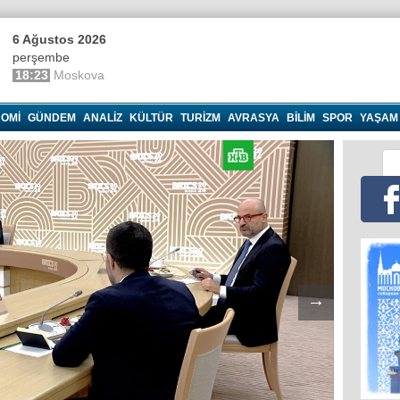
6 Ağustos 2026
perşembe
18:23
Moskova
OMI
GÜNDEM
ANALIZ
KÜLTÜR
TURIZM
AVRASYA
BILIM
SPOR
YAŞAM
→