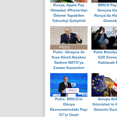
Rusya, Apple Pay
BRICS Pay 
Olmadan iPhone'dan
Sonuna Ka
Ödeme Yapabilen
Rusya’da Hi
Teknoloji Geliştirdi
Girecek
Putin: Ukrayna ile
Putin Brezily
Kısa Süreli Ateşkes
G20 Zirves
Sadece NATO’ya
Katılacak 
Zaman Kazandırır
Putin: BRICS’in
Avrupa Birl
Dünya
Gürcistan’ın 
Ekonomisindeki Payı
Sürecini Dur
G7’yi Geçti