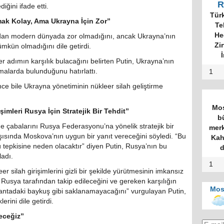
R
iğini ifade etti.
Tür
ak Kolay, Ama Ukrayna İçin Zor”
Te
He
açıdan modern dünyada zor olmadığını, ancak Ukrayna’nın
Zi
mkün olmadığını dile getirdi.
İ
 adımın karşılık bulacağını belirten Putin, Ukrayna’nın
alarda bulunduğunu hatırlattı.
1
e bile Ukrayna yönetiminin nükleer silah geliştirme
Mos
şimleri Rusya İçin Stratejik Bir Tehdit”
b
me çabalarını Rusya Federasyonu’na yönelik stratejik bir
merk
arşısında Moskova’nın uygun bir yanıt vereceğini söyledi. “Bu
Kah
 tepkisine neden olacaktır” diyen Putin, Rusya’nın bu
d
ladı.
1
 silah girişimlerini gizli bir şekilde yürütmesinin imkansız
n Rusya tarafından takip edileceğini ve gereken karşılığın
Mos
n çantadaki baykuş gibi saklanamayacağını” vurgulayan Putin,
rini dile getirdi.
eceğiz”