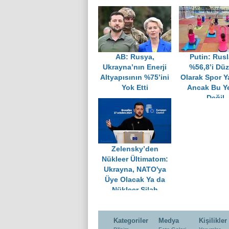
AB: Rusya,
Putin: Rusl
Ukrayna’nın Enerji
%56,8’i Düz
Altyapısının %75’ini
Olarak Spor Y
Yok Etti
Ancak Bu Ye
Değil
Zelensky’den
Nükleer Ültimatom:
Ukrayna, NATO'ya
Üye Olacak Ya da
Nükleer Silah
Üreteceğiz
Kategoriler
Medya
Kişilikler