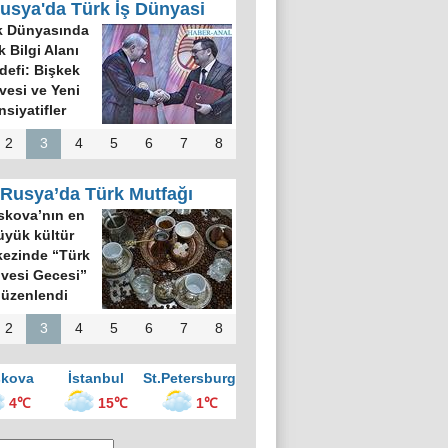
usya'da Türk İş Dünyasi
k Dünyasında
k Bilgi Alanı
defi: Bişkek
rvesi ve Yeni
nsiyatifler
2
3
4
5
6
7
8
Rusya’da Türk Mutfağı
kova’nın en
üyük kültür
ezinde “Türk
vesi Gecesi”
üzenlendi
2
3
4
5
6
7
8
kova
İstanbul
St.Petersburg
4℃
15℃
1℃