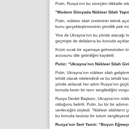
Putin, Rusya’nın bu süreçleri dikkatle izled
“Modern Dünyada Nükleer Silah Yapm
Putin, nükleer silah üretiminin teknik 
bunu gerçekleştirmesinin şimdilik pek mü
Yine de Ukrayna’nın bu yönde atacağı her
geçmişte de defalarca bu konuda açıklam
Krizin sıcak bir aşamaya gelmesinden önc
arzusunu dile getirdiğini kaydetti.
Putin: “Ukrayna’nın Nükleer Silah Giri
Putin, Ukrayna’nın nükleer silah geliştir
tehdit olarak nitelendirdi ve bu tehdit k
yönde atılacak her adım Rusya’nın güçlü
konuda kesin bir tavır sergilediğini vurgu
Rusya Devlet Başkanı, Ukrayna’nın nükleer
olduğunu belirtti. Putin, bu tür bir adımı
verileceğini söyledi. “Nükleer silahları
bu konuda tavizsiz bir tutum sergileyecekle
Rusya’nın Sert Yanıtı: “Boyun Eğmey