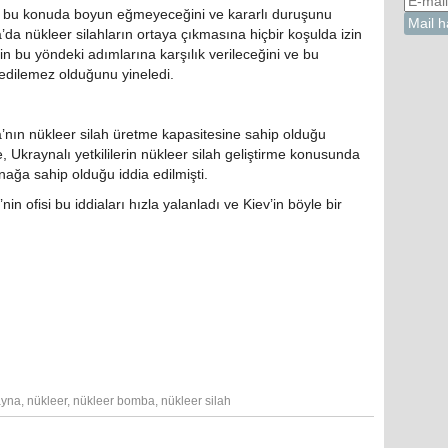
 bu konuda boyun eğmeyeceğini ve kararlı duruşunu
’da nükleer silahların ortaya çıkmasına hiçbir koşulda izin
n bu yöndeki adımlarına karşılık verileceğini ve bu
 edilemez olduğunu yineledi.
’nın nükleer silah üretme kapasitesine sahip olduğu
 Ukraynalı yetkililerin nükleer silah geliştirme konusunda
ynağa sahip olduğu iddia edilmişti.
 ofisi bu iddiaları hızla yalanladı ve Kiev’in böyle bir
ayna
,
nükleer
,
nükleer bomba
,
nükleer silah