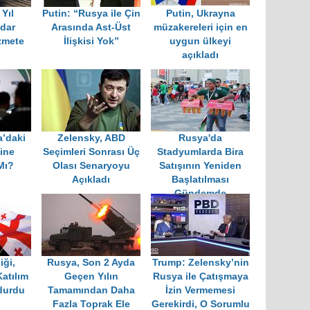
Yıl
Putin: “Rusya ile Çin
Putin, Ukrayna
dar
Arasında Ast-Üst
müzakereleri için en
zmete
İlişkisi Yok”
uygun ülkeyi
açıkladı
a’daki
Zelensky, ABD
Rusya'da
ine
Seçimleri Sonrası Üç
Stadyumlarda Bira
Mı?
Olası Senaryoyu
Satışının Yeniden
Açıkladı
Başlatılması
Gündemde
iği,
Rusya, Son 2 Ayda
Trump: Zelensky’nin
Katılım
Geçen Yılın
Rusya ile Çatışmaya
durdu
Tamamından Daha
İzin Vermemesi
Fazla Toprak Ele
Gerekirdi, O Sorumlu