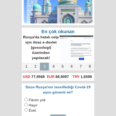
En çok okunan
Rusya'da hatalı celp
için itiraz e-devlet
(gosuslugi)
üzerinden
yapılacak!
1
2
3
4
5
6
7
8
USD
77,9568
EUR
88,9097
TRY
1,6598
Sizce Rusya'nın tescillediği Covid-19
aşısı güvenli mi?
Fikrim yok
Hayır
Evet