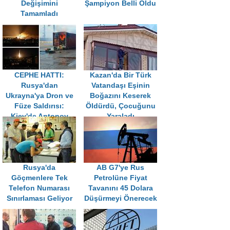
Değişimini
Şampiyon Belli Oldu
Tamamladı
CEPHE HATTI:
Kazan'da Bir Türk
Rusya'dan
Vatandaşı Eşinin
Ukrayna'ya Dron ve
Boğazını Keserek
Füze Saldırısı:
Öldürdü, Çocuğunu
Kiev'de Antonov
Yaraladı
Tesisi Vuruldu
Rusya'da
AB G7'ye Rus
Göçmenlere Tek
Petrolüne Fiyat
Telefon Numarası
Tavanını 45 Dolara
Sınırlaması Geliyor
Düşürmeyi Önerecek