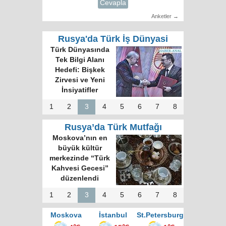
Cevapla
Anketler →
Rusya'da Türk İş Dünyasi
Türk Dünyasında
Tek Bilgi Alanı
Hedefi: Bişkek
Zirvesi ve Yeni
İnsiyatifler
1
2
3
4
5
6
7
8
Rusya’da Türk Mutfağı
Moskova’nın en
büyük kültür
merkezinde “Türk
Kahvesi Gecesi”
düzenlendi
1
2
3
4
5
6
7
8
Moskova
İstanbul
St.Petersburg