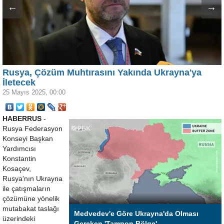
←
→
Rusya, Çözüm Muhtırasını Yakında Ukrayna'ya
İletecek
25 Mayıs 2025, 00:00
HABERRUS
-
Rusya Federasyon
Konseyi Başkan
Yardımcısı
Konstantin
Kosaçev,
Rusya'nın Ukrayna
ile çatışmaların
çözümüne yönelik
mutabakat taslağı
Medvedev'e Göre Ukrayna'da Olması
üzerindeki
Gereken 'Tampon Bölge'