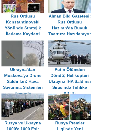
Rus Ordusu
Alman Bild Gazetesi:
Konstantinovski
Rus Ordusu
Yönünde Stratejik
Haziran'da Büyük
İlerleme Kaydetti
Taarruza Hazırlanıyor
Ukrayna'dan
Putin Ölümden
Moskova'ya Drone
Döndü; Helikopteri
Saldırıları: Hava
Ukrayna İHA Saldırısı
Savunma Sistemleri
Sırasında Tehlike
Devrede
Atlattı
Rusya ve Ukrayna
Rusya Premier
1000'e 1000 Esir
Ligi'nde Yeni