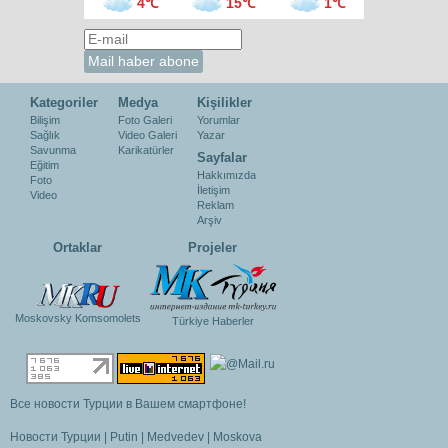
4℃
15℃
1℃
Kategoriler
Medya
Kişilikler
Bilişim
Foto Galeri
Yorumlar
Sağlık
Video Galeri
Yazar
Savunma
Karikatürler
Sayfalar
Eğitim
Hakkımızda
Foto
İletişim
Video
Reklam
Arşiv
Ortaklar
Projeler
Moskovsky Komsomolets
Türkiye Haberler
Все новости Турции в Вашем смартфоне!
Новости Турции
|
Putin
|
Medvedev
|
Moskova