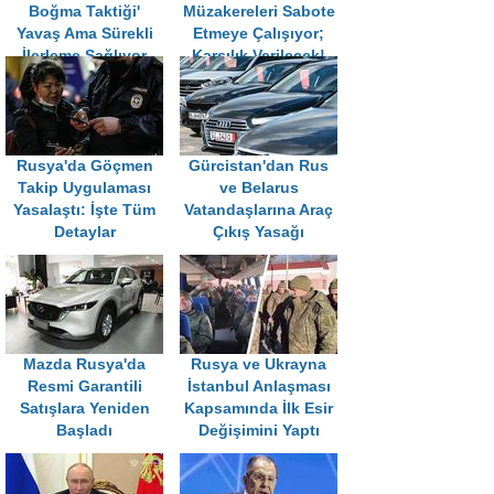
Boğma Taktiği'
Müzakereleri Sabote
Yavaş Ama Sürekli
Etmeye Çalışıyor;
İlerleme Sağlıyor
Karşılık Verilecek!
Rusya'da Göçmen
Gürcistan'dan Rus
Takip Uygulaması
ve Belarus
Yasalaştı: İşte Tüm
Vatandaşlarına Araç
Detaylar
Çıkış Yasağı
Mazda Rusya'da
Rusya ve Ukrayna
Resmi Garantili
İstanbul Anlaşması
Satışlara Yeniden
Kapsamında İlk Esir
Başladı
Değişimini Yaptı