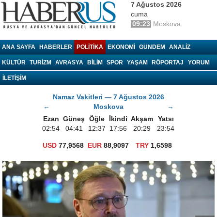
7 Ağustos 2026
cuma
09:23
Moskova
haberrus.ru
ANA SAYFA
HABERLER
POLITIKA
EKONOMI
GÜNDEM
ANALIZ
KÜLTÜR
TURIZM
AVRASYA
BILIM
SPOR
YAŞAM
RÖPORTAJ
YORUM
İLETİŞİM
Namaz Vakitleri — 7 Ağustos 2026
←
Moskova
→
Ezan
Güneş
Öğle
İkindi
Akşam
Yatsı
02:54
04:41
12:37
17:56
20:29
23:54
USD
77,9568
EUR
88,9097
TRY
1,6598