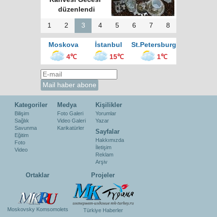
düzenlendi
1
2
3
4
5
6
7
8
Moskova
İstanbul
St.Petersburg
4℃
15℃
1℃
Kategoriler
Medya
Kişilikler
Bilişim
Foto Galeri
Yorumlar
Sağlık
Video Galeri
Yazar
Savunma
Karikatürler
Sayfalar
Eğitim
Hakkımızda
Foto
İletişim
Video
Reklam
Arşiv
Ortaklar
Projeler
Moskovsky Komsomolets
Türkiye Haberler