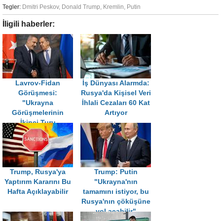
Tegler:
Dmitri Peskov
,
Donald Trump
,
Kremlin
,
Putin
İligili haberler:
Lavrov-Fidan
İş Dünyası Alarmda:
Görüşmesi:
Rusya'da Kişisel Veri
"Ukrayna
İhlali Cezaları 60 Kat
Görüşmelerinin
Artıyor
İkinci Turu
İstanbul'da
Yapılabilir"
Trump, Rusya'ya
Trump: Putin
Yaptırım Kararını Bu
"Ukrayna'nın
Hafta Açıklayabilir
tamamını istiyor, bu
Rusya'nın çöküşüne
yol açabilir"