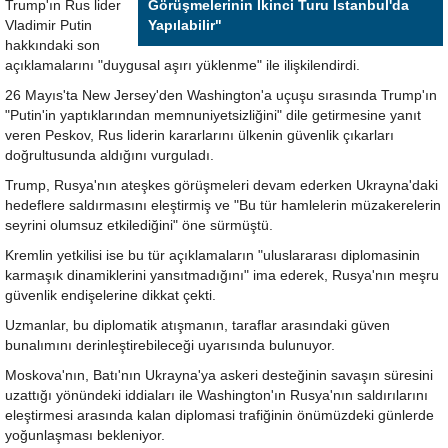
Trump'ın Rus lider
Görüşmelerinin İkinci Turu İstanbul'da
Vladimir Putin
Yapılabilir"
hakkındaki son
açıklamalarını "duygusal aşırı yüklenme" ile ilişkilendirdi.
26 Mayıs'ta New Jersey'den Washington'a uçuşu sırasında Trump'ın
"Putin'in yaptıklarından memnuniyetsizliğini" dile getirmesine yanıt
veren Peskov, Rus liderin kararlarını ülkenin güvenlik çıkarları
doğrultusunda aldığını vurguladı.
Trump, Rusya'nın ateşkes görüşmeleri devam ederken Ukrayna'daki
hedeflere saldırmasını eleştirmiş ve "Bu tür hamlelerin müzakerelerin
seyrini olumsuz etkilediğini" öne sürmüştü.
Kremlin yetkilisi ise bu tür açıklamaların "uluslararası diplomasinin
karmaşık dinamiklerini yansıtmadığını" ima ederek, Rusya'nın meşru
güvenlik endişelerine dikkat çekti.
Uzmanlar, bu diplomatik atışmanın, taraflar arasındaki güven
bunalımını derinleştirebileceği uyarısında bulunuyor.
Moskova'nın, Batı'nın Ukrayna'ya askeri desteğinin savaşın süresini
uzattığı yönündeki iddiaları ile Washington'ın Rusya'nın saldırılarını
eleştirmesi arasında kalan diplomasi trafiğinin önümüzdeki günlerde
yoğunlaşması bekleniyor.