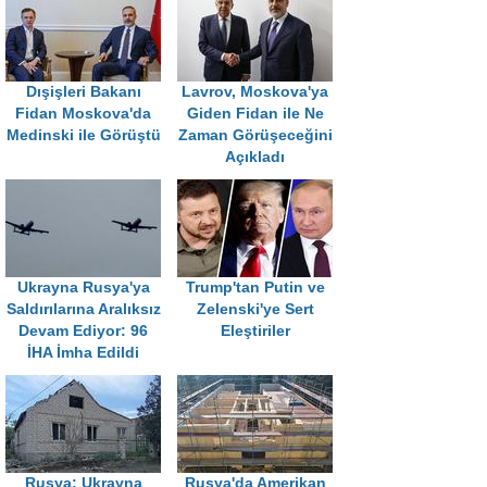
Dışişleri Bakanı
Lavrov, Moskova'ya
Fidan Moskova'da
Giden Fidan ile Ne
Medinski ile Görüştü
Zaman Görüşeceğini
Açıkladı
Ukrayna Rusya'ya
Trump'tan Putin ve
Saldırılarına Aralıksız
Zelenski'ye Sert
Devam Ediyor: 96
Eleştiriler
İHA İmha Edildi
Rusya: Ukrayna
Rusya'da Amerikan