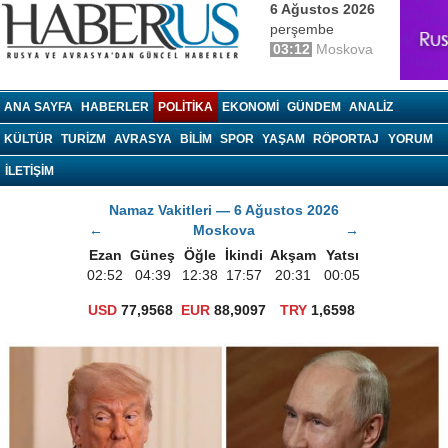
6 Ağustos 2026
perşembe
03:12
Moskova
haberrus.ru
ANA SAYFA
HABERLER
POLITIKA
EKONOMI
GÜNDEM
ANALIZ
KÜLTÜR
TURIZM
AVRASYA
BILIM
SPOR
YAŞAM
RÖPORTAJ
YORUM
İLETİŞİM
Namaz Vakitleri — 6 Ağustos 2026
←
Moskova
→
Ezan
Güneş
Öğle
İkindi
Akşam
Yatsı
02:52
04:39
12:38
17:57
20:31
00:05
USD
77,9568
EUR
88,9097
TRY
1,6598