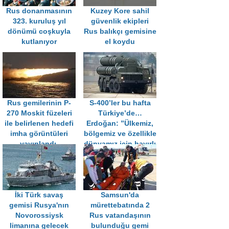
Rus donanmasının
Kuzey Kore sahil
323. kuruluş yıl
güvenlik ekipleri
dönümü coşkuyla
Rus balıkçı gemisine
kutlanıyor
el koydu
Rus gemilerinin P-
S-400’ler bu hafta
270 Moskit füzeleri
Türkiye’de…
ile belirlenen hedefi
Erdoğan: ”Ülkemiz,
imha görüntüleri
bölgemiz ve özellikle
yayınlandı.
dünyamız için hayırlı
olsun."
İki Türk savaş
Samsun'da
gemisi Rusya'nın
mürettebatında 2
Novorossiysk
Rus vatandaşının
limanına gelecek
bulunduğu gemi