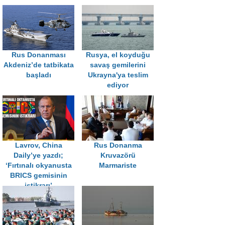
Rus Donanması
Rusya, el koyduğu
Akdeniz’de tatbikata
savaş gemilerini
başladı
Ukrayna'ya teslim
ediyor
Lavrov, China
Rus Donanma
Daily’ye yazdı;
Kruvazörü
‘Fırtınalı okyanusta
Marmariste
BRICS gemisinin
istikrarı’