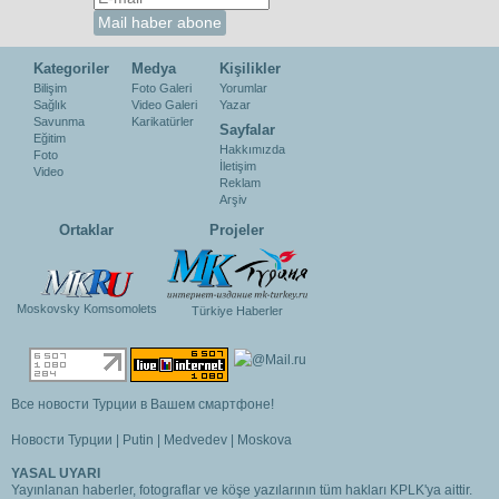
Kategoriler
Medya
Kişilikler
Bilişim
Foto Galeri
Yorumlar
Sağlık
Video Galeri
Yazar
Savunma
Karikatürler
Sayfalar
Eğitim
Hakkımızda
Foto
İletişim
Video
Reklam
Arşiv
Ortaklar
Projeler
Moskovsky Komsomolets
Türkiye Haberler
Все новости Турции в Вашем смартфоне!
Новости Турции
|
Putin
|
Medvedev
|
Moskova
YASAL UYARI
Yayınlanan haberler, fotograflar ve köşe yazılarının tüm hakları KPLK'ya aittir.