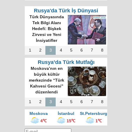
Rusya'da Türk İş Dünyasi
Türk Dünyasında
Tek Bilgi Alanı
Hedefi: Bişkek
Zirvesi ve Yeni
İnsiyatifler
1
2
3
4
5
6
7
8
Rusya’da Türk Mutfağı
Moskova’nın en
büyük kültür
merkezinde “Türk
Kahvesi Gecesi”
düzenlendi
1
2
3
4
5
6
7
8
Moskova
İstanbul
St.Petersburg
4℃
15℃
1℃