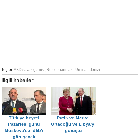
Tegler:
ABD savaş gemisi
,
Rus donanması
,
Umman denizi
İligili haberler:
Türkiye heyeti
Putin ve Merkel
Pazartesi günü
Ortadoğu ve Libya’yı
Moskova'da İdlib'i
görüştü
görüşecek