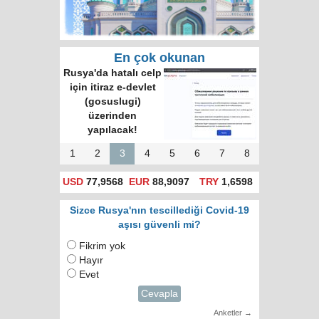
En çok okunan
Rusya'da hatalı celp
için itiraz e-devlet
(gosuslugi)
üzerinden
yapılacak!
1
2
3
4
5
6
7
8
USD
77,9568
EUR
88,9097
TRY
1,6598
Sizce Rusya'nın tescillediği Covid-19
aşısı güvenli mi?
Fikrim yok
Hayır
Evet
Cevapla
Anketler →