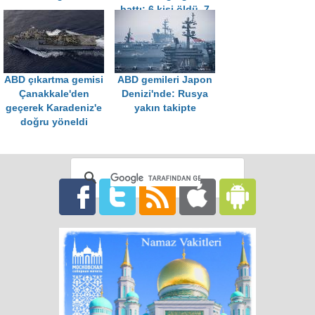
battı: 6 kişi öldü, 7
kişi kurtarıldı
ABD çıkartma gemisi
ABD gemileri Japon
Çanakkale'den
Denizi'nde: Rusya
geçerek Karadeniz'e
yakın takipte
doğru yöneldi