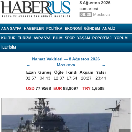
8 Ağustos 2026
cumartesi
08:38
Moskova
haberrus.ru
ANA SAYFA
HABERLER
POLITIKA
EKONOMI
GÜNDEM
ANALIZ
KÜLTÜR
TURIZM
AVRASYA
BILIM
SPOR
YAŞAM
RÖPORTAJ
YORUM
İLETİŞİM
Namaz Vakitleri — 8 Ağustos 2026
←
Moskova
→
Ezan
Güneş
Öğle
İkindi
Akşam
Yatsı
02:57
04:43
12:37
17:54
20:27
23:44
USD
77,9568
EUR
88,9097
TRY
1,6598