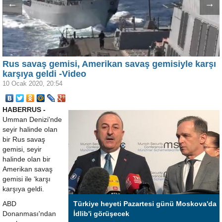
←
→
Rus savaş gemisi, Amerikan savaş gemisiyle karşı
karşıya geldi -Video
10 Ocak 2020, 20:54
HABERRUS -
Umman Denizi'nde
seyir halinde olan
bir Rus savaş
gemisi, seyir
halinde olan bir
Amerikan savaş
gemisi ile ‘karşı
karşıya geldi.
ABD
Türkiye heyeti Pazartesi günü Moskova'da
Donanması'ndan
İdlib'i görüşecek