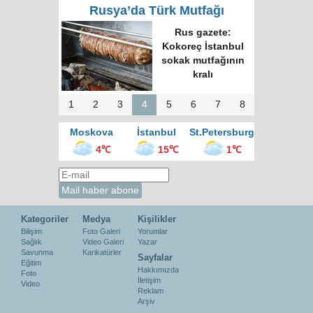
Rusya’da Türk Mutfağı
Rus gazete:
Kokoreç İstanbul
sokak mutfağının
kralı
1
2
3
4
5
6
7
8
Moskova
İstanbul
St.Petersburg
4℃
15℃
1℃
Kategoriler
Medya
Kişilikler
Bilişim
Foto Galeri
Yorumlar
Sağlık
Video Galeri
Yazar
Savunma
Karikatürler
Sayfalar
Eğitim
Hakkımızda
Foto
İletişim
Video
Reklam
Arşiv