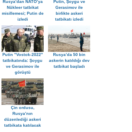
Rusya’dan NATO’ya
Putin, Şoygu ve
Nükleer tatbikat
Gerasimov ile
misillemesi; Putin de
birlikte askeri
izledi
tatbikatı izledi
Putin "Vostok-2022"
Rusya’da 50 bin
tatbikatında: Şoygu
askerin katıldığı dev
ve Gerasimov ile
tatbikat başladı
görüştü
Çin ordusu,
Rusya’nın
düzenlediği askeri
tatbikata katılacak