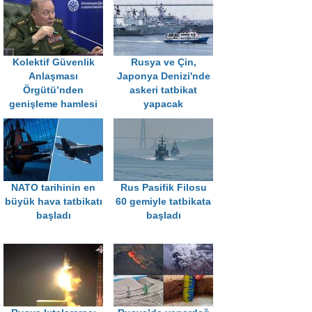
Kolektif Güvenlik
Rusya ve Çin,
Anlaşması
Japonya Denizi'nde
Örgütü’nden
askeri tatbikat
genişleme hamlesi
yapacak
NATO tarihinin en
Rus Pasifik Filosu
büyük hava tatbikatı
60 gemiyle tatbikata
başladı
başladı