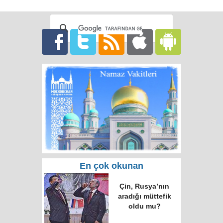
En çok okunan
Çin, Rusya’nın
aradığı müttefik
oldu mu?