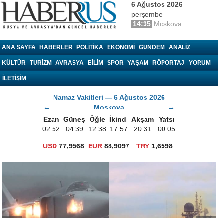
6 Ağustos 2026
perşembe
14:35
Moskova
haberrus.ru
ANA SAYFA
HABERLER
POLITIKA
EKONOMI
GÜNDEM
ANALIZ
KÜLTÜR
TURIZM
AVRASYA
BILIM
SPOR
YAŞAM
RÖPORTAJ
YORUM
İLETİŞİM
Namaz Vakitleri — 6 Ağustos 2026
←
Moskova
→
Ezan
Güneş
Öğle
İkindi
Akşam
Yatsı
02:52
04:39
12:38
17:57
20:31
00:05
USD
77,9568
EUR
88,9097
TRY
1,6598