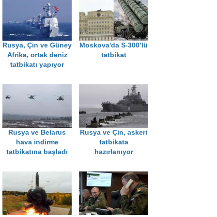
Rusya, Çin ve Güney
Moskova'da S-300’lü
Afrika, ortak deniz
tatbikat
tatbikatı yapıyor
Rusya ve Belarus
Rusya ve Çin, askeri
hava indirme
tatbikata
tatbikatına başladı
hazırlanıyor