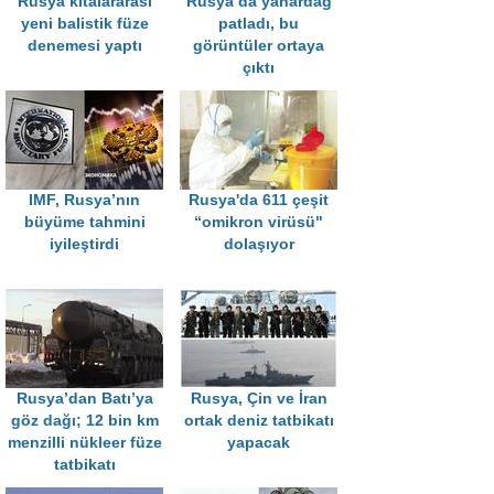
Rusya kıtalararası
Rusya’da yanardağ
yeni balistik füze
patladı, bu
denemesi yaptı
görüntüler ortaya
çıktı
IMF, Rusya’nın
Rusya'da 611 çeşit
büyüme tahmini
“omikron virüsü"
iyileştirdi
dolaşıyor
Rusya’dan Batı’ya
Rusya, Çin ve İran
göz dağı; 12 bin km
ortak deniz tatbikatı
menzilli nükleer füze
yapacak
tatbikatı