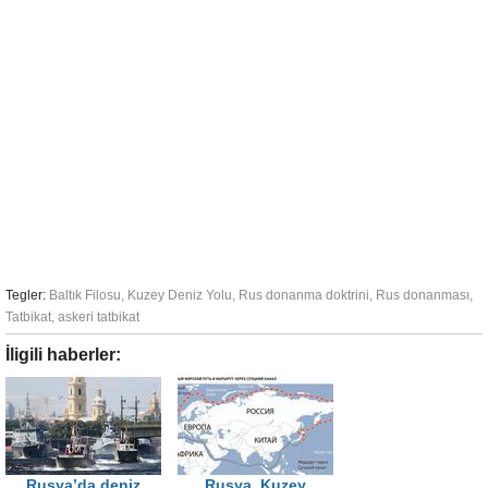
Tegler:
Baltık Filosu
,
Kuzey Deniz Yolu
,
Rus donanma doktrini
,
Rus donanması
,
Tatbikat
,
askeri tatbikat
İligili haberler:
Rusya’da deniz
Rusya, Kuzey