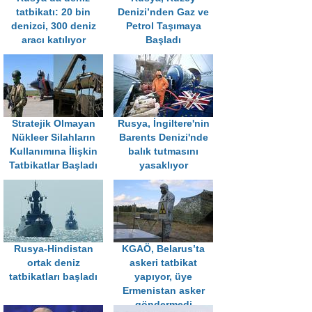
tatbikatı: 20 bin
Denizi’nden Gaz ve
denizci, 300 deniz
Petrol Taşımaya
aracı katılıyor
Başladı
Stratejik Olmayan
Rusya, İngiltere'nin
Nükleer Silahların
Barents Denizi'nde
Kullanımına İlişkin
balık tutmasını
Tatbikatlar Başladı
yasaklıyor
Rusya-Hindistan
KGAÖ, Belarus’ta
ortak deniz
askeri tatbikat
tatbikatları başladı
yapıyor, üye
Ermenistan asker
göndermedi