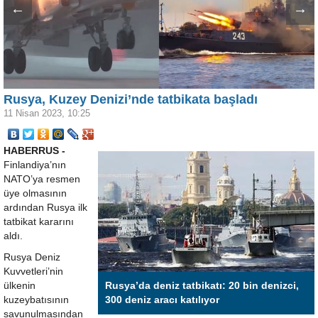
←
→
Rusya, Kuzey Denizi’nde tatbikata başladı
11 Nisan 2023, 10:25
HABERRUS -
Finlandiya’nın
NATO’ya resmen
üye olmasının
ardından Rusya ilk
tatbikat kararını
aldı.
Rusya Deniz
Kuvvetleri’nin
ülkenin
Rusya’da deniz tatbikatı: 20 bin denizci,
kuzeybatısının
300 deniz aracı katılıyor
savunulmasından