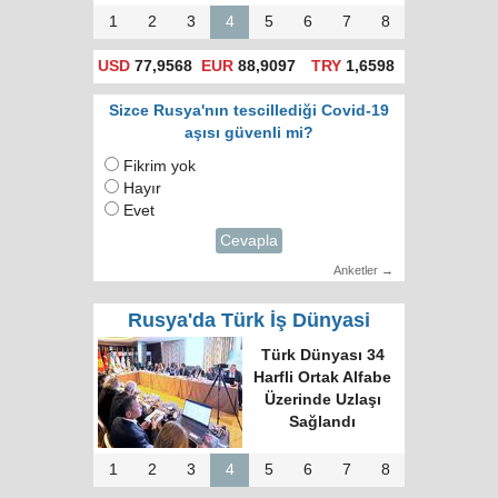
1
2
3
4
5
6
7
8
USD
77,9568
EUR
88,9097
TRY
1,6598
Sizce Rusya'nın tescillediği Covid-19
aşısı güvenli mi?
Fikrim yok
Hayır
Evet
Cevapla
Anketler →
Rusya'da Türk İş Dünyasi
Türk Dünyası 34
Harfli Ortak Alfabe
Üzerinde Uzlaşı
Sağlandı
1
2
3
4
5
6
7
8