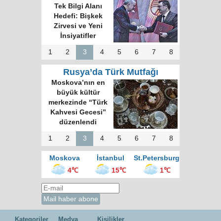
Tek Bilgi Alanı
Hedefi: Bişkek
Zirvesi ve Yeni
İnsiyatifler
1
2
3
4
5
6
7
8
Rusya’da Türk Mutfağı
Moskova’nın en
büyük kültür
merkezinde “Türk
Kahvesi Gecesi”
düzenlendi
1
2
3
4
5
6
7
8
Moskova
İstanbul
St.Petersburg
4℃
15℃
1℃
Kategoriler
Medya
Kişilikler