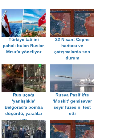
Türkiye tatilini
22 Nisan: Cephe
pahalı bulan Ruslar,
haritası ve
Mısır’a yöneliyor
çatışmalarda son
durum
Rus uçağı
Rusya Pasifik'te
'yanlışlıkla'
‘Moskit’ gemisavar
Belgorad'a bomba
seyir füzesini test
düşürdü, yaralılar
etti
var