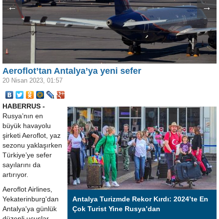
←
→
Aeroflot’tan Antalya’ya yeni sefer
20 Nisan 2023, 01:57
HABERRUS -
Rusya’nın en
büyük havayolu
şirketi Aeroflot, yaz
sezonu yaklaşırken
Türkiye’ye sefer
sayılarını da
artırıyor.
Aeroflot Airlines,
Yekaterinburg'dan
Antalya Turizmde Rekor Kırdı: 2024’te En
Antalya'ya günlük
Çok Turist Yine Rusya’dan
düzenli uçuşlar