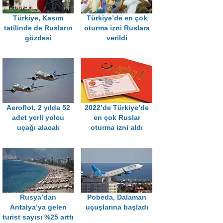
Türkiye, Kasım
Türkiye’de en çok
tatilinde de Rusların
oturma izni Ruslara
gözdesi
verildi
Aeroflot, 2 yılda 52
2022’de Türkiye’de
adet yerli yolcu
en çok Ruslar
uçağı alacak
oturma izni aldı
Rusya’dan
Pobeda, Dalaman
Antalya’ya gelen
uçuşlarına başladı
turist sayısı %25 arttı