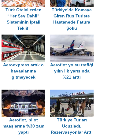
Türk Otelcilerden
Türkiye’de Komaya
“Her Şey Dahil”
Giren Rus Turiste
Sisteminin İptali
Hastanede Fatura
Teklifi
Şoku
Aeroexpress artık o
Aeroflot yolcu trafiği
havaalanına
yılın ilk yarısında
gitmeyecek
%21 arttı
Aeroflot, pilot
Türkiye Turları
maaşlarına %30 zam
Ucuzladı,
yaptı
Rezervasyonlar Arttı