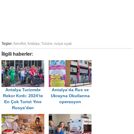
Tegler:
Aeroflot
,
Antalya
,
Turizm
,
rusya uçak
İligili haberler:
Antalya Turizmde
Antalya’da Rus ve
Rekor Kırdı: 2024’te
Ukrayna Okullarına
En Çok Turist Yine
operasyon
Rusya’dan