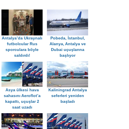
Antalya’da Ukraynalı
Pobeda, İstanbul,
futbolcular Rus
Alanya, Antalya ve
sporculara böyle
Dubai uçuşlarına
saldırdı!
başlıyor
Asya ülkesi hava
Kaliningrad Antalya
sahasını Aeroflot’a
seferleri yeniden
kapattı, uçuşlar 2
başladı
saat uzadı