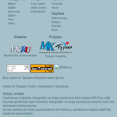
Bilişim
Foto Galeri
Yorumlar
Sağlık
Video Galeri
Yazar
Savunma
Karikatürler
Sayfalar
Eğitim
Hakkımızda
Foto
İletişim
Video
Reklam
Arşiv
Ortaklar
Projeler
Moskovsky Komsomolets
Türkiye Haberler
Все новости Турции в Вашем смартфоне!
Новости Турции
|
Putin
|
Medvedev
|
Moskova
YASAL UYARI
Yayınlanan haberler, fotograflar ve köşe yazılarının tüm hakları KPLK'ya aittir.
Kaynak gösterilse dahi haberler, fotograflar ve köşe yazılarının tamamı özel izin
alınmadan kullanılamaz.
Ancak alıntılanan köşe yazısı/haberin bir bölümü, alıntılanan habere aktif link
verilerek kullanılabilir.