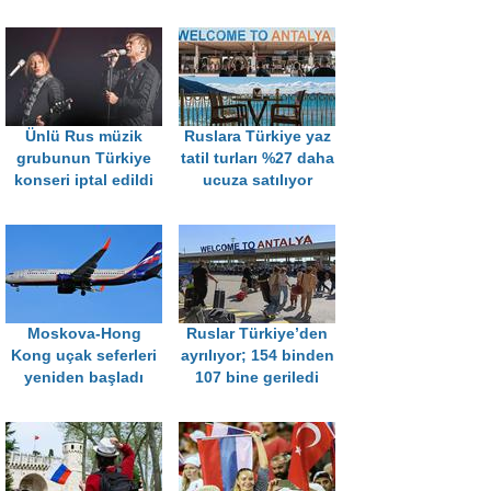
Ünlü Rus müzik
Ruslara Türkiye yaz
grubunun Türkiye
tatil turları %27 daha
konseri iptal edildi
ucuza satılıyor
Moskova-Hong
Ruslar Türkiye’den
Kong uçak seferleri
ayrılıyor; 154 binden
yeniden başladı
107 bine geriledi