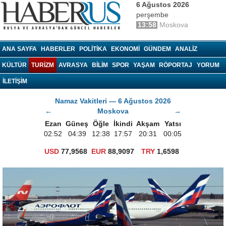
6 Ağustos 2026
perşembe
13:58
Moskova
haberrus.ru
ANA SAYFA
HABERLER
POLITIKA
EKONOMI
GÜNDEM
ANALIZ
KÜLTÜR
TURIZM
AVRASYA
BILIM
SPOR
YAŞAM
RÖPORTAJ
YORUM
İLETİŞİM
Namaz Vakitleri — 6 Ağustos 2026
←
Moskova
→
Ezan
Güneş
Öğle
İkindi
Akşam
Yatsı
02:52
04:39
12:38
17:57
20:31
00:05
USD
77,9568
EUR
88,9097
TRY
1,6598