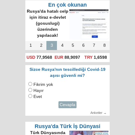
En çok okunan
Rusya'da hatalı celp
için itiraz e-devlet
(gosuslugi)
üzerinden
yapılacak!
1
2
3
4
5
6
7
8
USD
77,9568
EUR
88,9097
TRY
1,6598
Sizce Rusya'nın tescillediği Covid-19
aşısı güvenli mi?
Fikrim yok
Hayır
Evet
Cevapla
Anketler →
Rusya'da Türk İş Dünyasi
Türk Dünyasında