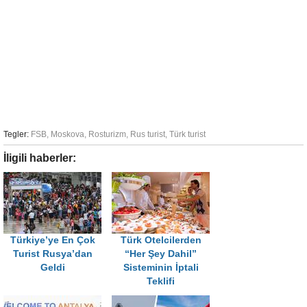
Tegler:
FSB
,
Moskova
,
Rosturizm
,
Rus turist
,
Türk turist
İligili haberler:
Türkiye’ye En Çok
Türk Otelcilerden
Turist Rusya’dan
“Her Şey Dahil”
Geldi
Sisteminin İptali
Teklifi