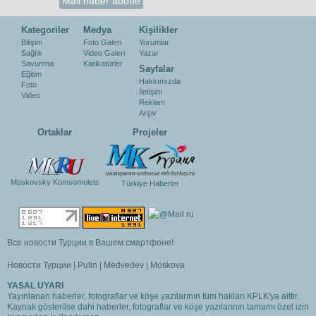
Kategoriler
Medya
Kişilikler
Bilişim
Foto Galeri
Yorumlar
Sağlık
Video Galeri
Yazar
Savunma
Karikatürler
Sayfalar
Eğitim
Hakkımızda
Foto
İletişim
Video
Reklam
Arşiv
Ortaklar
Projeler
Moskovsky Komsomolets
Türkiye Haberler
Все новости Турции в Вашем смартфоне!
Новости Турции
|
Putin
|
Medvedev
|
Moskova
YASAL UYARI
Yayınlanan haberler, fotograflar ve köşe yazılarının tüm hakları KPLK'ya aittir.
Kaynak gösterilse dahi haberler, fotograflar ve köşe yazılarının tamamı özel izin