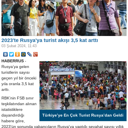
←
→
2023'te Rusya'ya turist akışı 3,5 kat arttı
03 Şubat 2024, 11:43
HABERRUS
-
Rusya’ya gelen
turistlerin sayısı
geçen yıl bir önceki
yıla oranla 3,5 kat
arttı.
RBK’nin FSB sınır
teşkilatından alınan
istatistiklere
dayandırdığı
Türkiye’ye En Çok Turist Rusya’dan Geldi
habere göre,
2023'ün sonunda yabancıların Rusya'ya yaptığı seyahat sayısı yıllık