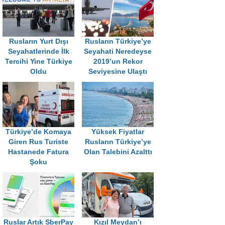
Rusların Yurt Dışı
Rusların Türkiye’ye
Seyahatlerinde İlk
Seyahati Neredeyse
Tercihi Yine Türkiye
2019’un Rekor
Oldu
Seviyesine Ulaştı
Türkiye’de Komaya
Yüksek Fiyatlar
Giren Rus Turiste
Rusların Türkiye’ye
Hastanede Fatura
Olan Talebini Azalttı
Şoku
Ruslar Artık SberPay
Kızıl Meydan’ı