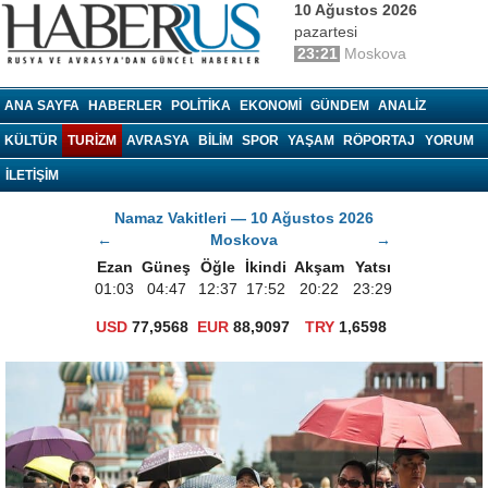
10 Ağustos 2026
pazartesi
23:21
Moskova
haberrus.ru
ANA SAYFA
HABERLER
POLITIKA
EKONOMI
GÜNDEM
ANALIZ
KÜLTÜR
TURIZM
AVRASYA
BILIM
SPOR
YAŞAM
RÖPORTAJ
YORUM
İLETİŞİM
Namaz Vakitleri — 10 Ağustos 2026
←
Moskova
→
Ezan
Güneş
Öğle
İkindi
Akşam
Yatsı
01:03
04:47
12:37
17:52
20:22
23:29
USD
77,9568
EUR
88,9097
TRY
1,6598