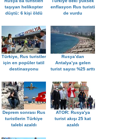
Rusya’da turistleri
Türkiye’deki yüksek
taşıyan helikopter
enflasyon Rus turisti
düştü: 6 kişi öldü
de vurdu
Türkiye, Rus turistler
Rusya’dan
için en popüler tatil
Antalya’ya gelen
destinasyonu
turist sayısı %25 arttı
Deprem sonrası Rus
ATOR: Rusya'ya
turistlerin Türkiye
turist akışı 25 kat
talebi azaldı
azaldı