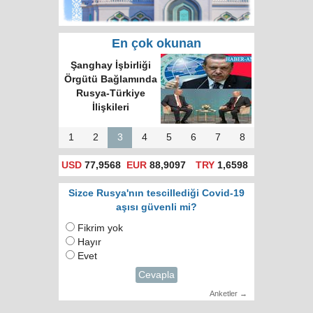
En çok okunan
Şanghay İşbirliği
Örgütü Bağlamında
Rusya-Türkiye
İlişkileri
1
2
3
4
5
6
7
8
USD
77,9568
EUR
88,9097
TRY
1,6598
Sizce Rusya'nın tescillediği Covid-19
aşısı güvenli mi?
Fikrim yok
Hayır
Evet
Cevapla
Anketler →