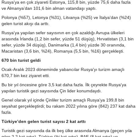
Rusya'ya en çok ziyareti Estonya, 115,8 bin, yüzde 75,6 daha fazla
ve Almanya’dan 101,6 bin alman vatandaşı yaptı.
Polonya (%57), Letonya (%31), Litvanya (%25) ve İtalya'dan (%24)
gelen turist akışı da arttı.
Rusya'ya yapılan sefer sayısının en çok azaldığı Avrupa ülkeleri
arasında İrlanda (1,2 bin sefer, yüzde 51 düşüş), Hırvatistan (3,1 bin
sefer, yüzde 34 düşüş), Danimarka (1,4 bin) yüzde 30 oranında,
Macaristan (3,6 bin, %24), Romanya (5,5 bin, %16) gerçekleşti.
670 bin turist geldi
Ocak-Aralık 2023 döneminde yabancılar Rusya'yı turizm amaçlı
670,7 bin kez ziyaret etti.
Bu bir yıl öncesine göre 3,5 kat daha fazla. İlk çeyrekte Rusya'ya
yapılan turistik gezi sayısında Çin lider konumdaydı.
Genel olarak yıl içinde Çinliler turizm amaçlı Rusya'ya 199,8 bin
seyahat gerçekleştirdi; bu rakam 2022 yılına göre (842) 237 kat daha
fazla.
Türkiye’den gelen turist sayısı 2 kat arttı
Turistik gezi sayısında da ilk beş ülke arasında Almanya (geçen yıla
göre 2,2 kat artış), Türkiye (iki kat artış), BAE (8 kat artış) ve