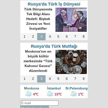
Rusya'da Türk İş Dünyasi
Türk Dünyasında
Tek Bilgi Alanı
Hedefi: Bişkek
Zirvesi ve Yeni
İnsiyatifler
1
2
3
4
5
6
7
8
Rusya’da Türk Mutfağı
Moskova’nın en
büyük kültür
merkezinde “Türk
Kahvesi Gecesi”
düzenlendi
1
2
3
4
5
6
7
8
Moskova
İstanbul
St.Petersburg
4℃
15℃
1℃