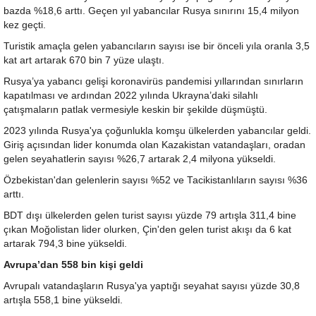
bazda %18,6 arttı. Geçen yıl yabancılar Rusya sınırını 15,4 milyon
kez geçti.
Turistik amaçla gelen yabancıların sayısı ise bir önceli yıla oranla 3,5
kat art artarak 670 bin 7 yüze ulaştı.
Rusya’ya yabancı gelişi koronavirüs pandemisi yıllarından sınırların
kapatılması ve ardından 2022 yılında Ukrayna’daki silahlı
çatışmaların patlak vermesiyle keskin bir şekilde düşmüştü.
2023 yılında Rusya'ya çoğunlukla komşu ülkelerden yabancılar geldi.
Giriş açısından lider konumda olan Kazakistan vatandaşları, oradan
gelen seyahatlerin sayısı %26,7 artarak 2,4 milyona yükseldi.
Özbekistan'dan gelenlerin sayısı %52 ve Tacikistanlıların sayısı %36
arttı.
BDT dışı ülkelerden gelen turist sayısı yüzde 79 artışla 311,4 bine
çıkan Moğolistan lider olurken, Çin'den gelen turist akışı da 6 kat
artarak 794,3 bine yükseldi.
Avrupa’dan 558 bin kişi geldi
Avrupalı ​​vatandaşların Rusya'ya yaptığı seyahat sayısı yüzde 30,8
artışla 558,1 bine yükseldi.