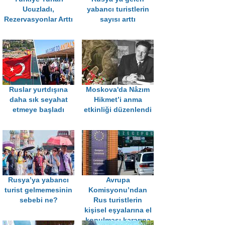
Ucuzladı,
yabancı turistlerin
Rezervasyonlar Arttı
sayısı arttı
Ruslar yurtdışına
Moskova'da Nâzım
daha sık seyahat
Hikmet’i anma
etmeye başladı
etkinliği düzenlendi
Rusya’ya yabancı
Avrupa
turist gelmemesinin
Komisyonu’ndan
sebebi ne?
Rus turistlerin
kişisel eşyalarına el
konulması kararına