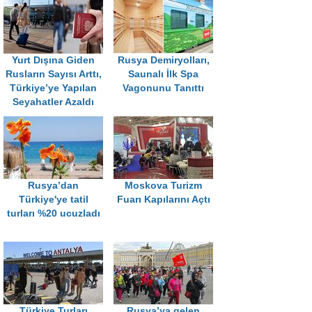
Yurt Dışına Giden
Rusya Demiryolları,
Rusların Sayısı Arttı,
Saunalı İlk Spa
Türkiye’ye Yapılan
Vagonunu Tanıttı
Seyahatler Azaldı
Rusya’dan
Moskova Turizm
Türkiye'ye tatil
Fuarı Kapılarını Açtı
turları %20 ucuzladı
Türkiye Turları
Rusya’ya gelen