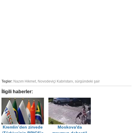
Tegler:
Nazım Hikmet
,
Novodeviçi Kabristanı
,
sürgündeki şair
İligili haberler:
Kremlin’den zirvede
Moskova'da