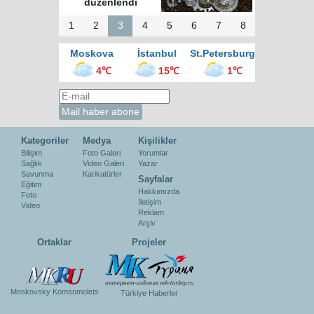
düzenlendi
1
2
3
4
5
6
7
8
Moskova
İstanbul
St.Petersburg
4℃
15℃
1℃
Kategoriler
Medya
Kişilikler
Bilişim
Foto Galeri
Yorumlar
Sağlık
Video Galeri
Yazar
Savunma
Karikatürler
Sayfalar
Eğitim
Hakkımızda
Foto
İletişim
Video
Reklam
Arşiv
Ortaklar
Projeler
Moskovsky Komsomolets
Türkiye Haberler