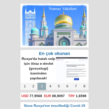
En çok okunan
Rusya'da hatalı celp
için itiraz e-devlet
(gosuslugi)
üzerinden
yapılacak!
1
2
3
4
5
6
7
8
USD
77,9568
EUR
88,9097
TRY
1,6598
Sizce Rusya'nın tescillediği Covid-19