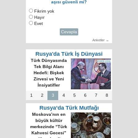
aşısı güvenli mi?
Fikrim yok
Hayır
Evet
Cevapla
Anketler →
Rusya'da Türk İş Dünyasi
Türk Dünyasında
Tek Bilgi Alanı
Hedefi: Bişkek
Zirvesi ve Yeni
İnsiyatifler
1
2
3
4
5
6
7
8
Rusya’da Türk Mutfağı
Moskova’nın en
büyük kültür
merkezinde “Türk
Kahvesi Gecesi”