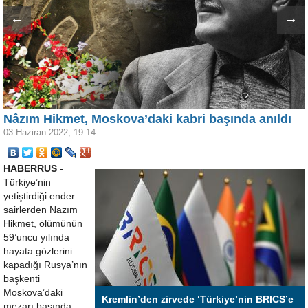
←
→
Nâzım Hikmet, Moskova’daki kabri başında anıldı
03 Haziran 2022, 19:14
HABERRUS -
Türkiye’nin
yetiştirdiği ender
sairlerden Nazım
Hikmet, ölümünün
59’uncu yılında
hayata gözlerini
kapadığı Rusya’nın
başkenti
Moskova’daki
Kremlin’den zirvede ‘Türkiye’nin BRICS’e
mezarı başında