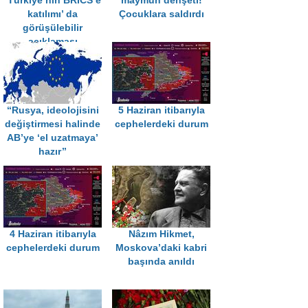
‘Türkiye’nin BRICS’e
maymun dehşeti!
katılımı’ da
Çocuklara saldırdı
görüşülebilir
açıklaması
‘‘Rusya, ideolojisini
5 Haziran itibarıyla
değiştirmesi halinde
cephelerdeki durum
AB’ye ‘el uzatmaya’
hazır’’
4 Haziran itibarıyla
Nâzım Hikmet,
cephelerdeki durum
Moskova’daki kabri
başında anıldı