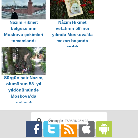
Nazım Hikmet
Nâzım Hikmet
belgeselinin
vefatının 58'inci
Moskova çekimleri
yılında Moskova'da
tamamlandı
mezarı başında
anıldı
Sürgün şair Nazım,
ölümünün 58. yıl
yıldönümünde
Moskova’da
anılacak