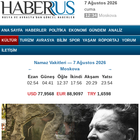
7 Ağustos 2026
cuma
12:34
Moskova
haberrus.ru
ANA SAYFA
HABERLER
POLITIKA
EKONOMI
GÜNDEM
ANALIZ
KÜLTÜR
TURIZM
AVRASYA
BILIM
SPOR
YAŞAM
RÖPORTAJ
YORUM
İLETİŞİM
Namaz Vakitleri — 7 Ağustos 2026
←
Moskova
→
Ezan
Güneş
Öğle
İkindi
Akşam
Yatsı
02:54
04:41
12:37
17:56
20:29
23:54
USD
77,9568
EUR
88,9097
TRY
1,6598