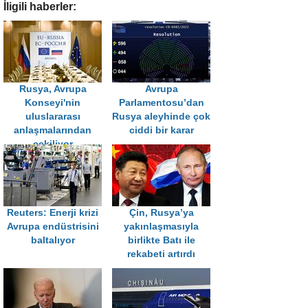
İligili haberler:
Rusya, Avrupa
Avrupa
Konseyi'nin
Parlamentosu’dan
uluslararası
Rusya aleyhinde çok
anlaşmalarından
ciddi bir karar
çekiliyor
Reuters: Enerji krizi
Çin, Rusya’ya
Avrupa endüstrisini
yakınlaşmasıyla
baltalıyor
birlikte Batı ile
rekabeti artırdı