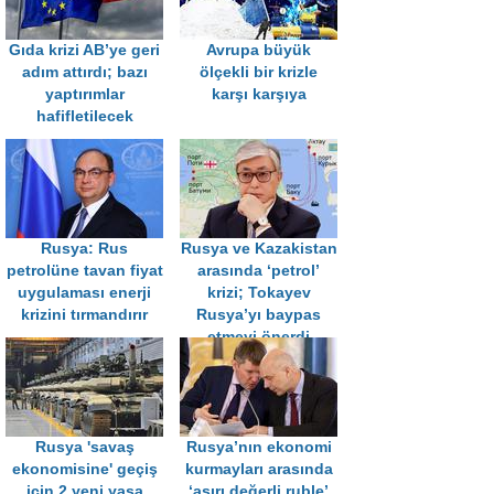
Gıda krizi AB’ye geri
Avrupa büyük
adım attırdı; bazı
ölçekli bir krizle
yaptırımlar
karşı karşıya
hafifletilecek
Rusya: Rus
Rusya ve Kazakistan
petrolüne tavan fiyat
arasında ‘petrol’
uygulaması enerji
krizi; Tokayev
krizini tırmandırır
Rusya’yı baypas
etmeyi önerdi
Rusya 'savaş
Rusya’nın ekonomi
ekonomisine' geçiş
kurmayları arasında
için 2 yeni yasa
‘aşırı değerli ruble’