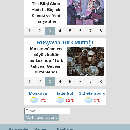
Tek Bilgi Alanı
Hedefi: Bişkek
Zirvesi ve Yeni
İnsiyatifler
1
2
3
4
5
6
7
8
Rusya’da Türk Mutfağı
Moskova’nın en
büyük kültür
merkezinde “Türk
Kahvesi Gecesi”
düzenlendi
1
2
3
4
5
6
7
8
Moskova
İstanbul
St.Petersburg
4℃
15℃
1℃
Kategoriler
Medya
Kişilikler