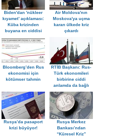
Biden'dan 'nükleer
Air Moldova'nın
kıyamet' açıklaması:
Moskova'ya uçma
Küba krizinden
kararı ülkede kriz
buyana en ciddisi
çıkardı
Bloomberg’den Rus
RTİB Başkanı: Rus-
ekonomisi için
Türk ekonomileri
kötümser tahmin
birbirine ciddi
anlamda da bağlı
Rusya’da pasaport
Rusya Merkez
krizi büyüyor!
Bankası’ndan
“Küresel Kriz”