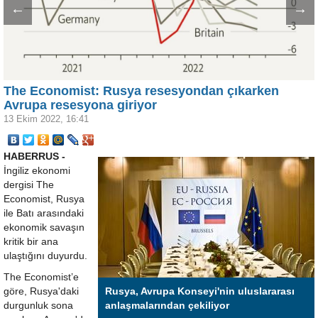
←
→
The Economist: Rusya resesyondan çıkarken
Avrupa resesyona giriyor
13 Ekim 2022, 16:41
HABERRUS -
İngiliz ekonomi
dergisi The
Economist, Rusya
ile Batı arasındaki
ekonomik savaşın
kritik bir ana
ulaştığını duyurdu.
The Economist’e
göre, Rusya'daki
Rusya, Avrupa Konseyi'nin uluslararası
durgunluk sona
anlaşmalarından çekiliyor