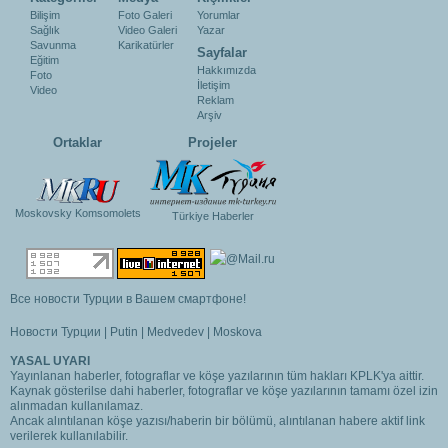
Bilişim
Foto Galeri
Yorumlar
Sağlık
Video Galeri
Yazar
Savunma
Karikatürler
Sayfalar
Eğitim
Hakkımızda
Foto
İletişim
Video
Reklam
Arşiv
Ortaklar
Projeler
Moskovsky Komsomolets
Türkiye Haberler
Все новости Турции в Вашем смартфоне!
Новости Турции
|
Putin
|
Medvedev
|
Moskova
YASAL UYARI
Yayınlanan haberler, fotograflar ve köşe yazılarının tüm hakları KPLK'ya aittir.
Kaynak gösterilse dahi haberler, fotograflar ve köşe yazılarının tamamı özel izin
alınmadan kullanılamaz.
Ancak alıntılanan köşe yazısı/haberin bir bölümü, alıntılanan habere aktif link
verilerek kullanılabilir.