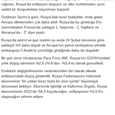
rağmen, Rusya'da enflasyon düşüyor ve ülke muhtemelen uzun
vadeli bir durgunluktan kaçınmayı başardı.
Goldman Sachs'a göre, Rusya'daki ticari faaliyetler önde gelen
Avrupa ülkelerinden çok daha aktif. Rusya'da bu gösterge 5’in
üzerindeyken Fransa'da yaklaşık 1, İtalya'da - 2, İngiltere ve
Almanya'da - 3" diye yazdı.
Rusya'da petrol ve gaz üretimi şu anda 24 Şubat öncesine göre
yaklaşık %3 daha düşük ve Avrupa'nın petrol sevkiyatına yönelik
ambargosu 5 Aralık'ta yürürlüğe girdiğinde daha da düşebilir.
Bir gün önce Uluslararası Para Fonu IMF, Rusya'nın GSYİH'sindeki
yıllık düşüş tahminini %2,6 (%-6'dan -%3,4'e) olarak güncelledi.
Endeksin değiştirilmesinin nedenlerinden biri olarak ülkede
enflasyondaki düşüş gösterildi. Rusya Federasyonu hükümeti
ekonominin "bir yıldan biraz fazla bir süre içinde" büyümeye
dönmesini bekliyor. Ekonomik İşbirliği ve Kalkınma Örgütü, Rusya
ekonomisinin 2022'de %5,5 küçüleceğini, enflasyonun %13,9'a
ulaşacağını tahmin ediyor.