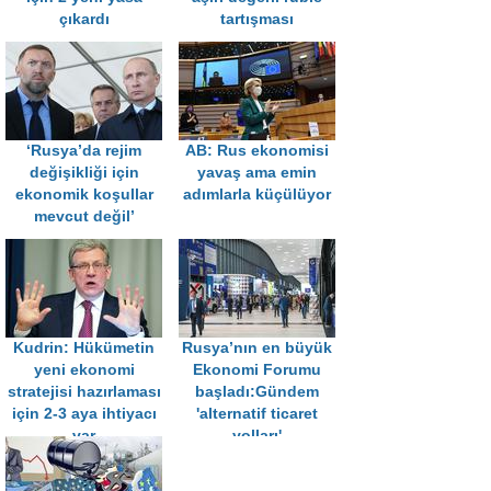
çıkardı
tartışması
‘Rusya’da rejim
AB: Rus ekonomisi
değişikliği için
yavaş ama emin
ekonomik koşullar
adımlarla küçülüyor
mevcut değil’
Kudrin: Hükümetin
Rusya’nın en büyük
yeni ekonomi
Ekonomi Forumu
stratejisi hazırlaması
başladı:Gündem
için 2-3 aya ihtiyacı
'alternatif ticaret
var
yolları'