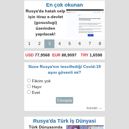
En çok okunan
Rusya'da hatalı celp
için itiraz e-devlet
(gosuslugi)
üzerinden
yapılacak!
1
2
3
4
5
6
7
8
USD
77,9568
EUR
88,9097
TRY
1,6598
Sizce Rusya'nın tescillediği Covid-19
aşısı güvenli mi?
Fikrim yok
Hayır
Evet
Cevapla
Anketler →
Rusya'da Türk İş Dünyasi
Türk Dünyasında