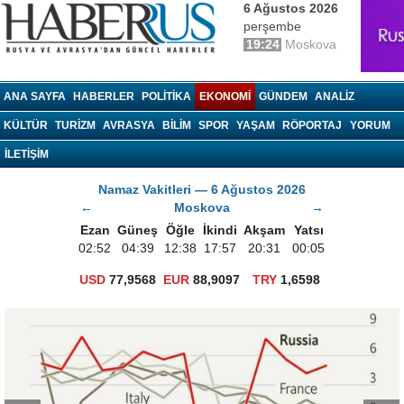
6 Ağustos 2026
perşembe
19:24
Moskova
haberrus.ru
ANA SAYFA
HABERLER
POLITIKA
EKONOMI
GÜNDEM
ANALIZ
KÜLTÜR
TURIZM
AVRASYA
BILIM
SPOR
YAŞAM
RÖPORTAJ
YORUM
İLETİŞİM
Namaz Vakitleri — 6 Ağustos 2026
←
Moskova
→
Ezan
Güneş
Öğle
İkindi
Akşam
Yatsı
02:52
04:39
12:38
17:57
20:31
00:05
USD
77,9568
EUR
88,9097
TRY
1,6598