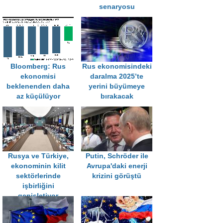
senaryosu
Bloomberg: Rus
Rus ekonomisindeki
ekonomisi
daralma 2025’te
beklenenden daha
yerini büyümeye
az küçülüyor
bırakacak
Rusya ve Türkiye,
Putin, Schröder ile
ekonominin kilit
Avrupa'daki enerji
sektörlerinde
krizini görüştü
işbirliğini
genişletiyor