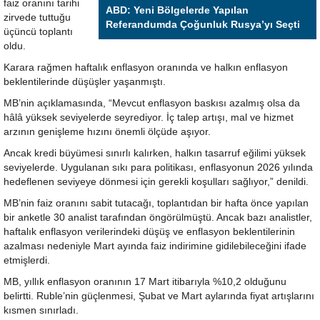
faiz oranını tarihi
ABD: Yeni Bölgelerde Yapılan
zirvede tuttuğu
Referandumda Çoğunluk Rusya’yı Seçti
üçüncü toplantı
oldu.
Karara rağmen haftalık enflasyon oranında ve halkın enflasyon
beklentilerinde düşüşler yaşanmıştı.
MB’nin açıklamasında, “Mevcut enflasyon baskısı azalmış olsa da
hâlâ yüksek seviyelerde seyrediyor. İç talep artışı, mal ve hizmet
arzının genişleme hızını önemli ölçüde aşıyor.
Ancak kredi büyümesi sınırlı kalırken, halkın tasarruf eğilimi yüksek
seviyelerde. Uygulanan sıkı para politikası, enflasyonun 2026 yılında
hedeflenen seviyeye dönmesi için gerekli koşulları sağlıyor,” denildi.
MB’nin faiz oranını sabit tutacağı, toplantıdan bir hafta önce yapılan
bir anketle 30 analist tarafından öngörülmüştü. Ancak bazı analistler,
haftalık enflasyon verilerindeki düşüş ve enflasyon beklentilerinin
azalması nedeniyle Mart ayında faiz indirimine gidilebileceğini ifade
etmişlerdi.
MB, yıllık enflasyon oranının 17 Mart itibarıyla %10,2 olduğunu
belirtti. Ruble’nin güçlenmesi, Şubat ve Mart aylarında fiyat artışlarını
kısmen sınırladı.