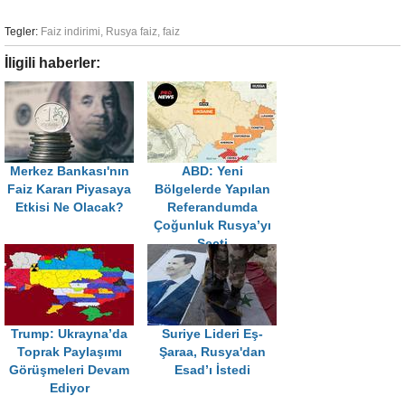
Tegler:
Faiz indirimi
,
Rusya faiz
,
faiz
İligili haberler:
Merkez Bankası'nın
ABD: Yeni
Faiz Kararı Piyasaya
Bölgelerde Yapılan
Etkisi Ne Olacak?
Referandumda
Çoğunluk Rusya’yı
Seçti
Trump: Ukrayna’da
Suriye Lideri Eş-
Toprak Paylaşımı
Şaraa, Rusya'dan
Görüşmeleri Devam
Esad’ı İstedi
Ediyor