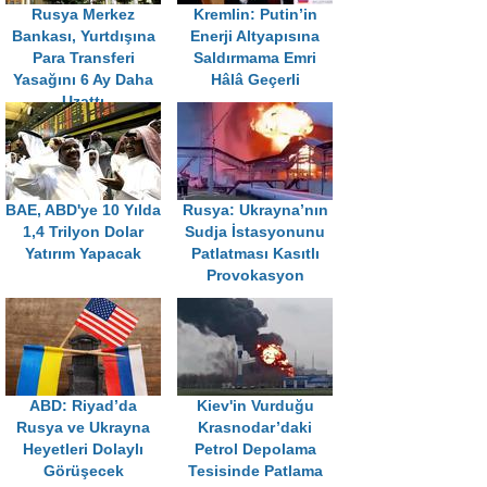
Rusya Merkez
Kremlin: Putin’in
Bankası, Yurtdışına
Enerji Altyapısına
Para Transferi
Saldırmama Emri
Yasağını 6 Ay Daha
Hâlâ Geçerli
Uzattı
BAE, ABD'ye 10 Yılda
Rusya: Ukrayna’nın
1,4 Trilyon Dolar
Sudja İstasyonunu
Yatırım Yapacak
Patlatması Kasıtlı
Provokasyon
ABD: Riyad’da
Kiev'in Vurduğu
Rusya ve Ukrayna
Krasnodar’daki
Heyetleri Dolaylı
Petrol Depolama
Görüşecek
Tesisinde Patlama