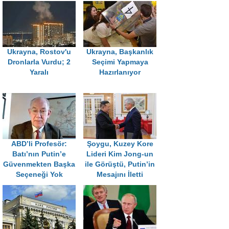
Ukrayna, Rostov'u
Ukrayna, Başkanlık
Dronlarla Vurdu; 2
Seçimi Yapmaya
Yaralı
Hazırlanıyor
ABD’li Profesör:
Şoygu, Kuzey Kore
Batı’nın Putin’e
Lideri Kim Jong-un
Güvenmekten Başka
ile Görüştü, Putin’in
Seçeneği Yok
Mesajını İletti