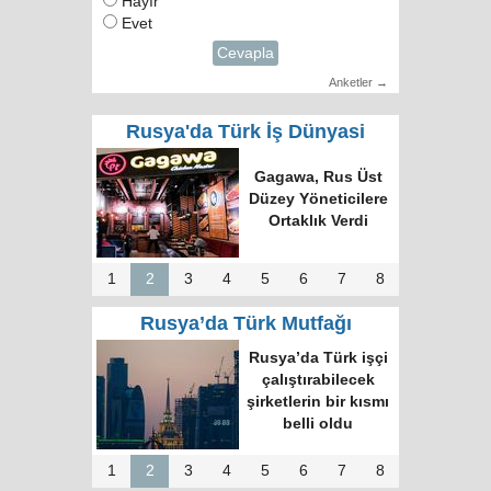
Hayır
Evet
Cevapla
Anketler →
Rusya'da Türk İş Dünyasi
Türk Dünyasında
Tek Bilgi Alanı
Hedefi: Bişkek
Zirvesi ve Yeni
İnsiyatifler
1
2
3
4
5
6
7
8
Rusya’da Türk Mutfağı
Moskova’nın en
büyük kültür
merkezinde “Türk
Kahvesi Gecesi”
düzenlendi
1
2
3
4
5
6
7
8