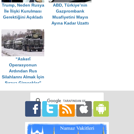
Trump, Neden Rusya
ABD, Türkiye’nin
İle İlişki Kurulması
Gazprombank
Gerektiğini Açıkladı
Muafiyetini Mayıs
Ayına Kadar Uzattı
“Askerî
Operasyonun
Ardından Rus
Silahlarını Almak İçin
Sıraya Girecekler”