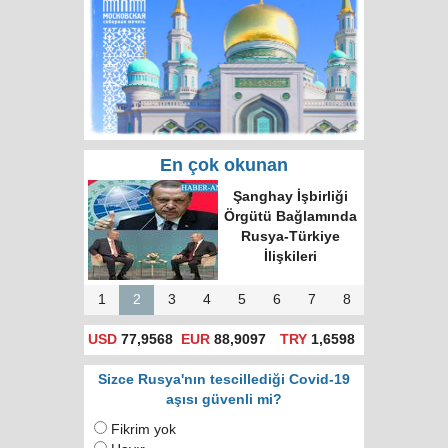
En çok okunan
Rusya'da hatalı celp
için itiraz e-devlet
(gosuslugi)
üzerinden
yapılacak!
1
2
3
4
5
6
7
8
USD
77,9568
EUR
88,9097
TRY
1,6598
Sizce Rusya'nın tescillediği Covid-19
aşısı güvenli mi?
Fikrim yok