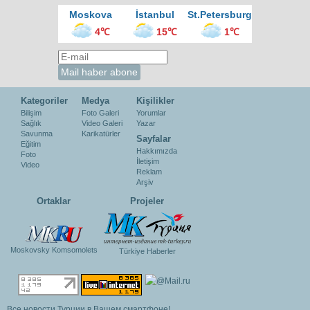
Moskova
İstanbul
St.Petersburg
4℃
15℃
1℃
Kategoriler
Medya
Kişilikler
Bilişim
Foto Galeri
Yorumlar
Sağlık
Video Galeri
Yazar
Savunma
Karikatürler
Sayfalar
Eğitim
Hakkımızda
Foto
İletişim
Video
Reklam
Arşiv
Ortaklar
Projeler
Moskovsky Komsomolets
Türkiye Haberler
Все новости Турции в Вашем смартфоне!