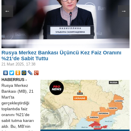
←
→
Rusya Merkez Bankası Üçüncü Kez Faiz Oranını
%21’de Sabit Tuttu
21 Mart 2025, 17:38
HABERRUS -
Rusya Merkez
Bankası (MB), 21
Mart’ta
gerçekleştirdiği
toplantıda faiz
oranını %21’de
sabit tutma kararı
aldı. Bu, MB’nin