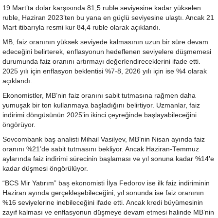
19 Mart’ta dolar karşısında 81,5 ruble seviyesine kadar yükselen
ruble, Haziran 2023’ten bu yana en güçlü seviyesine ulaştı. Ancak 21
Mart itibarıyla resmi kur 84,4 ruble olarak açıklandı.
MB, faiz oranının yüksek seviyede kalmasının uzun bir süre devam
edeceğini belirterek, enflasyonun hedeflenen seviyelere düşmemesi
durumunda faiz oranını artırmayı değerlendireceklerini ifade etti.
2025 yılı için enflasyon beklentisi %7-8, 2026 yılı için ise %4 olarak
açıklandı.
Ekonomistler, MB’nin faiz oranını sabit tutmasına rağmen daha
yumuşak bir ton kullanmaya başladığını belirtiyor. Uzmanlar, faiz
indirimi döngüsünün 2025’in ikinci çeyreğinde başlayabileceğini
öngörüyor.
Sovcombank baş analisti Mihail Vasilyev, MB’nin Nisan ayında faiz
oranını %21’de sabit tutmasını bekliyor. Ancak Haziran-Temmuz
aylarında faiz indirimi sürecinin başlaması ve yıl sonuna kadar %14’e
kadar düşmesi öngörülüyor.
“BCS Mir Yatırım” baş ekonomisti İlya Fedorov ise ilk faiz indiriminin
Haziran ayında gerçekleşebileceğini, yıl sonunda ise faiz oranının
%16 seviyelerine inebileceğini ifade etti. Ancak kredi büyümesinin
zayıf kalması ve enflasyonun düşmeye devam etmesi halinde MB’nin