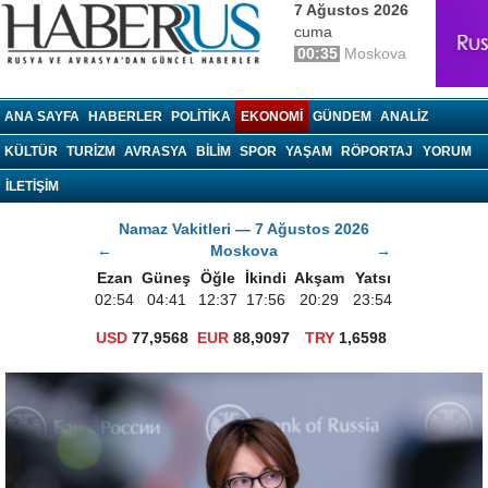
7 Ağustos 2026
cuma
00:35
Moskova
haberrus.ru
ANA SAYFA
HABERLER
POLITIKA
EKONOMI
GÜNDEM
ANALIZ
KÜLTÜR
TURIZM
AVRASYA
BILIM
SPOR
YAŞAM
RÖPORTAJ
YORUM
İLETİŞİM
Namaz Vakitleri — 7 Ağustos 2026
←
Moskova
→
Ezan
Güneş
Öğle
İkindi
Akşam
Yatsı
02:54
04:41
12:37
17:56
20:29
23:54
USD
77,9568
EUR
88,9097
TRY
1,6598