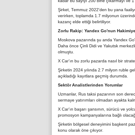
kadar bu sayıyı 200 bine çıkarmayı ve 1 
Şirket, Temmuz 2022'den bu yana faaliye
verirken, toplamda 1.7 milyonun üzerinde 
kazanç elde ettiği belirtiliyor.
Zorlu Rakip: Yandex Go'nun Hakimiye
Moskova pazarında şu anda Yandex Go'nu
Daha önce Çinli Didi ve Yakutsk merkezli 
olmuştu.
X Car'ın bu zorlu pazarda nasıl bir strat
Şirketin 2024 yılında 2.7 milyon ruble g
açıkladığı kayıtlara geçmiş durumda.
Sektör Analistlerinden Yorumlar
Uzmanlar, Rus taksi pazarının son derece
sermaye yatırımları olmadan ayakta kalm
X Car'ın başarı şansının, sürücü ve yolc
promosyon kampanyalarına bağlı olacağı 
Şirketin bölgesel deneyimini başkent paza
konu olarak öne çıkıyor.