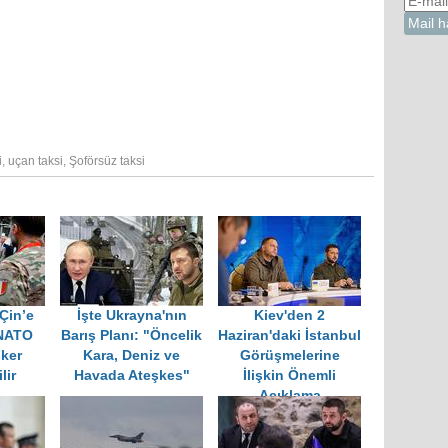
i
,
uçan taksi
,
Şoförsüz taksi
Çin’e
İşte Ukrayna'nın
Kiev'den 2
 NATO
Barış Planı: "Öncelik
Haziran'daki İstanbul
ker
Kara, Deniz ve
Görüşmelerine
lir
Havada Ateşkes"
İlişkin Önemli
Açıklama