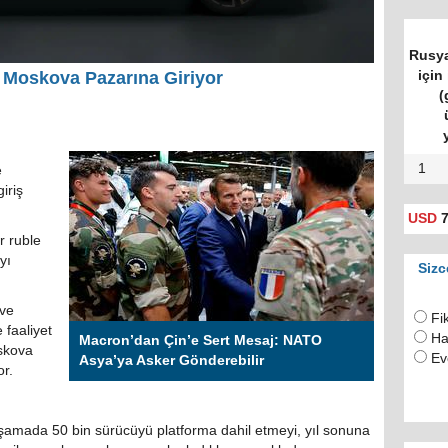
Rusya
için 
' Moskova Pazarına Giriyor
(
1
e
iriş
USD
7
r ruble
yı
Sizc
 ve
Fi
 faaliyet
Ha
Macron’dan Çin’e Sert Mesaj: NATO
skova
Ev
Asya’ya Asker Gönderebilir
r.
şamada 50 bin sürücüyü platforma dahil etmeyi, yıl sonuna