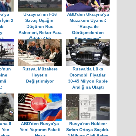
a'ya
Ukrayna'nın F16
ABD'den Ukrayna'ya
 İçin 2
Savaş Uçağını
Müzakere Uyarısı:
aki
Düşüren Rus
"Rusya ile
yi
Askerleri, Rekor Para
Görüşmelerden
ek
Ödülü Aldı
Kaçınmayın"
o'nun
Rusya, Müzakere
Rusya'da Lüks
sine
Heyetini
Otomobil Fiyatları
emli
Değiştirmiyor
30-45 Milyon Ruble
:
Aralığına Ulaştı
ilir
una 6
ABD'den Rusya'ya
Rusya'nın Nükleer
 Yeni
Yeni Yaptırım Paketi
Sırları Ortaya Saçıldı:
Asker
Hazır
2 Milyon Gizli Belge