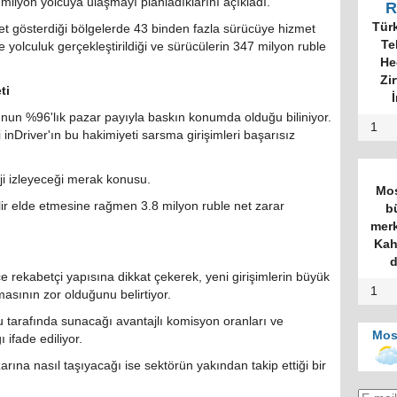
milyon yolcuya ulaşmayı planladıklarını açıkladı.
R
Tür
t gösterdiği bölgelerde 43 binden fazla sürücüye hizmet
Te
yolculuk gerçekleştirildiği ve sürücülerin 347 milyon ruble
He
Zi
ti
İ
n %96'lık pazar payıyla baskın konumda olduğu biliniyor.
1
inDriver'ın bu hakimiyeti sarsma girişimleri başarısız
eji izleyeceği merak konusu.
Mos
elir elde etmesine rağmen 3.8 milyon ruble net zarar
b
merk
Kah
d
 rekabetçi yapısına dikkat çekerek, yeni girişimlerin büyük
1
asının zor olduğunu belirtiyor.
u tarafında sunacağı avantajlı komisyon oranları ve
Mos
ifade ediliyor.
rına nasıl taşıyacağı ise sektörün yakından takip ettiği bir