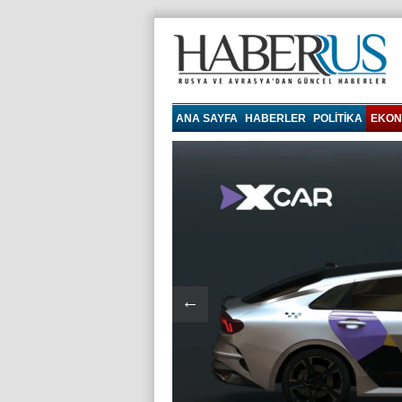
haberrus.ru
ANA SAYFA
HABERLER
POLITIKA
EKON
←