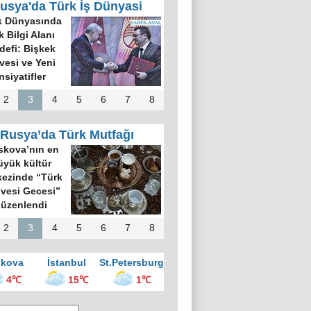
usya'da Türk İş Dünyasi
k Dünyasında
k Bilgi Alanı
defi: Bişkek
rvesi ve Yeni
nsiyatifler
2
3
4
5
6
7
8
Rusya’da Türk Mutfağı
kova’nın en
üyük kültür
ezinde “Türk
vesi Gecesi”
üzenlendi
2
3
4
5
6
7
8
kova
İstanbul
St.Petersburg
4℃
15℃
1℃