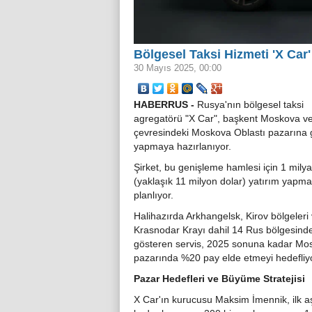
Bölgesel Taksi Hizmeti 'X Car
30 Mayıs 2025, 00:00
HABERRUS -
Rusya'nın bölgesel taksi
agregatörü "X Car", başkent Moskova v
çevresindeki Moskova Oblastı pazarına g
yapmaya hazırlanıyor.
Şirket, bu genişleme hamlesi için 1 milya
(yaklaşık 11 milyon dolar) yatırım yapma
planlıyor.
Halihazırda Arkhangelsk, Kirov bölgeleri
Krasnodar Krayı dahil 14 Rus bölgesinde
gösteren servis, 2025 sonuna kadar Mo
pazarında %20 pay elde etmeyi hedefliyo
Pazar Hedefleri ve Büyüme Stratejisi
X Car'ın kurucusu Maksim İmennik, ilk a