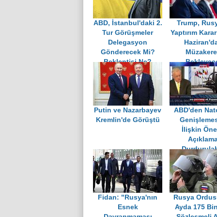
ABD, İstanbul'daki 2.
Trump, Rusy
Tur Görüşmeler
Yaptırım Kararı
Delegasyon
Haziran'd
Gönderecek Mi?
Müzakere
Beklentisi Ne?
Bekleyec
Putin ve Nazarbayev
ABD'den Nat
Kremlin'de Görüştü
Genişleme
İlişkin Ön
Açıklama
Durdurulab
Fidan: "Rusya'nın
Rusya Ordus
Esnek
Ayda 175 Bin
Davranmaması
Sözleşmeli 