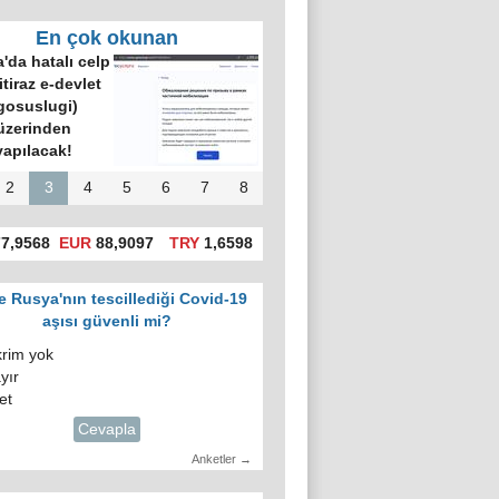
En çok okunan
'da hatalı celp
itiraz e-devlet
gosuslugi)
üzerinden
yapılacak!
2
3
4
5
6
7
8
7,9568
EUR
88,9097
TRY
1,6598
e Rusya'nın tescillediği Covid-19
aşısı güvenli mi?
krim yok
yır
et
Cevapla
Anketler →