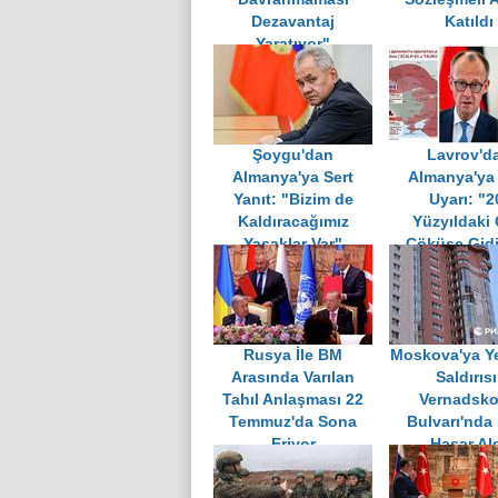
Dezavantaj
Katıldı
Yaratıyor"
Şoygu'dan
Lavrov'd
Almanya'ya Sert
Almanya'ya 
Yanıt: "Bizim de
Uyarı: "2
Kaldıracağımız
Yüzyıldaki 
Yasaklar Var"
Çöküşe Gidi
Rusya İle BM
Moskova'ya Ye
Arasında Varılan
Saldırısı
Tahıl Anlaşması 22
Vernadsk
Temmuz'da Sona
Bulvarı'nda
Eriyor
Hasar Al