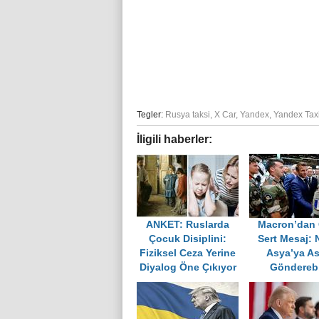
Tegler:
Rusya taksi
,
X Car
,
Yandex
,
Yandex Tax
İligili haberler:
ANKET: Ruslarda
Macron’dan 
Çocuk Disiplini:
Sert Mesaj:
Fiziksel Ceza Yerine
Asya’ya As
Diyalog Öne Çıkıyor
Gönderebi