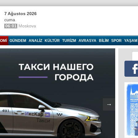
7 Ağustos 2026
cuma
06:01
Moskova
OMI
GÜNDEM
ANALIZ
KÜLTÜR
TURIZM
AVRASYA
BILIM
SPOR
YAŞAM
→