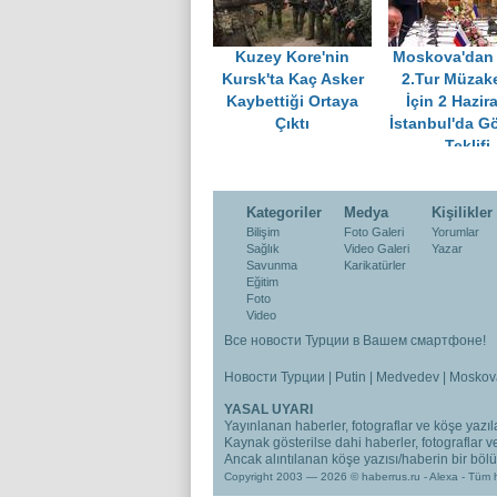
Kuzey Kore'nin
Moskova'dan 
Kursk'ta Kaç Asker
2.Tur Müzake
Kaybettiği Ortaya
İçin 2 Hazir
Çıktı
İstanbul'da G
Teklifi
Kategoriler
Medya
Kişilikler
Bilişim
Foto Galeri
Yorumlar
Sağlık
Video Galeri
Yazar
Savunma
Karikatürler
Eğitim
Foto
Video
Все новости Турции в Вашем смартфоне!
Новости Турции
|
Putin
|
Medvedev
|
Moskov
YASAL UYARI
Yayınlanan haberler, fotograflar ve köşe yazıla
Kaynak gösterilse dahi haberler, fotograflar 
Ancak alıntılanan köşe yazısı/haberin bir bölümü
Copyright 2003 — 2026 © haberrus.ru -
Alexa
- Tüm h