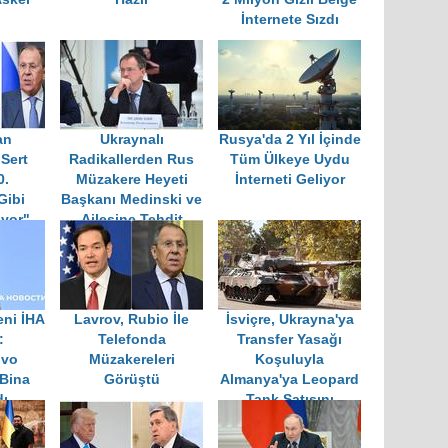
İnternete Sızdı
an
Ukraynalı
Rusya'da 2 Yıl İçinde
Sert
Radikallerden Rus
Tüm Ülkeye Uydu
0.
Müzakere Heyeti
İnterneti Geliyor
Gibi
Başkanı Medinski ve
yor"
Ailesine Tehdit
ni İHA
Lavrov, Rubio İle
İsviçre, Ukrayna'ya
:
Telefonda
Transfer Yasağı
ovo
Müzakereleri
Koşuluyla
 Bina
Görüştü
Almanya'ya Leopard
dı
Tank Satışını
Onayladı