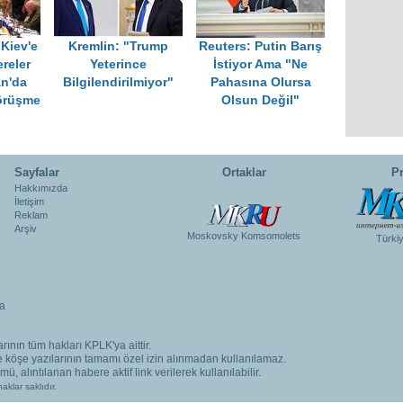
Kiev'e
Kremlin: "Trump
Reuters: Putin Barış
reler
Yeterince
İstiyor Ama "Ne
an'da
Bilgilendirilmiyor"
Pahasına Olursa
örüşme
Olsun Değil"
Sayfalar
Ortaklar
Pr
Hakkımızda
İletişim
Reklam
Arşiv
Moskovsky Komsomolets
Türki
a
rının tüm hakları KPLK'ya aittir.
ve köşe yazılarının tamamı özel izin alınmadan kullanılamaz.
, alıntılanan habere aktif link verilerek kullanılabilir.
aklar saklıdır.