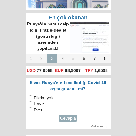
En çok okunan
Rusya'da hatalı celp
için itiraz e-devlet
(gosuslugi)
üzerinden
yapılacak!
1
2
3
4
5
6
7
8
USD
77,9568
EUR
88,9097
TRY
1,6598
Sizce Rusya'nın tescillediği Covid-19
aşısı güvenli mi?
Fikrim yok
Hayır
Evet
Cevapla
Anketler →