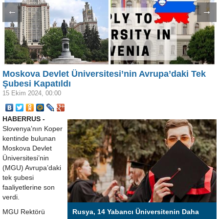
←
→
Moskova Devlet Üniversitesi’nin Avrupa’daki Tek
Şubesi Kapatıldı
15 Ekim 2024, 00:00
HABERRUS -
Slovenya’nın Koper
kentinde bulunan
Moskova Devlet
Üniversitesi’nin
(MGU) Avrupa’daki
tek şubesi
faaliyetlerine son
verdi.
MGU Rektörü
Rusya, 14 Yabancı Üniversitenin Daha