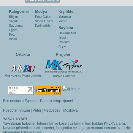
Kategoriler
Medya
Kişilikler
Bilişim
Foto Galeri
Yorumlar
Sağlık
Video Galeri
Yazar
Savunma
Karikatürler
Sayfalar
Eğitim
Hakkımızda
Foto
İletişim
Video
Reklam
Arşiv
Ortaklar
Projeler
Moskovsky Komsomolets
Türkiye Haberler
Все новости Турции в Вашем смартфоне!
Новости Турции
|
Putin
|
Medvedev
|
Moskova
YASAL UYARI
Yayınlanan haberler, fotograflar ve köşe yazılarının tüm hakları KPLK'ya aittir.
Kaynak gösterilse dahi haberler, fotograflar ve köşe yazılarının tamamı özel izin
alınmadan kullanılamaz.