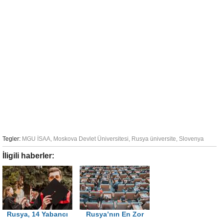
Tegler:
MGU İSAA
,
Moskova Devlet Üniversitesi
,
Rusya üniversite
,
Slovenya
İligili haberler:
Rusya, 14 Yabancı
Rusya’nın En Zor