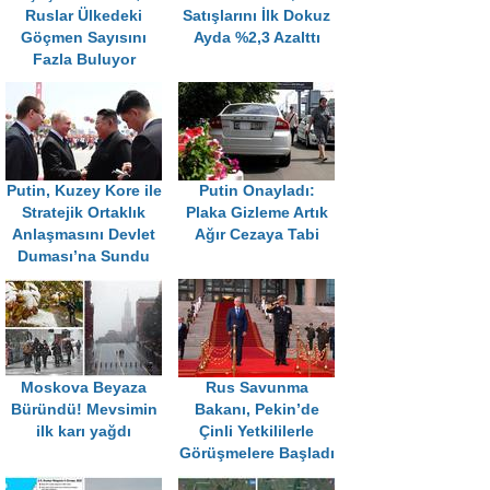
Ruslar Ülkedeki
Satışlarını İlk Dokuz
Göçmen Sayısını
Ayda %2,3 Azalttı
Fazla Buluyor
Putin, Kuzey Kore ile
Putin Onayladı:
Stratejik Ortaklık
Plaka Gizleme Artık
Anlaşmasını Devlet
Ağır Cezaya Tabi
Duması’na Sundu
Moskova Beyaza
Rus Savunma
Büründü! Mevsimin
Bakanı, Pekin’de
ilk karı yağdı
Çinli Yetkililerle
Görüşmelere Başladı