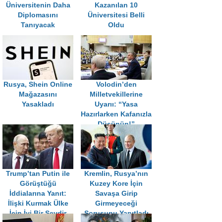
Üniversitenin Daha
Kazanılan 10
Diplomasını
Üniversitesi Belli
Tanıyacak
Oldu
Rusya, Shein Online
Volodin’den
Mağazasını
Milletvekillerine
Yasakladı
Uyarıı: “Yasa
Hazırlarken Kafanızla
Düşünün!”
Trump’tan Putin ile
Kremlin, Rusya’nın
Görüştüğü
Kuzey Kore İçin
İddialarına Yanıt:
Savaşa Girip
İlişki Kurmak Ülke
Girmeyeceği
İçin İyi Bir Şeydir
Sorusunu Yanıtladı