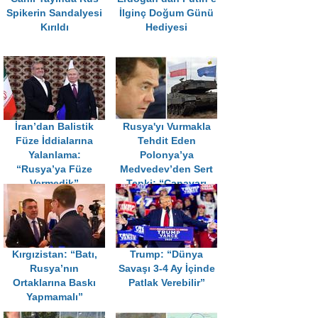
Spikerin Sandalyesi
İlginç Doğum Günü
Kırıldı
Hediyesi
İran’dan Balistik
Rusya'yı Vurmakla
Füze İddialarına
Tehdit Eden
Yalanlama:
Polonya’ya
“Rusya’ya Füze
Medvedev’den Sert
Vermedik”
Tepki: “Canavarı
Uyandırmayın”
Kırgızistan: “Batı,
Trump: “Dünya
Rusya’nın
Savaşı 3-4 Ay İçinde
Ortaklarına Baskı
Patlak Verebilir”
Yapmamalı”