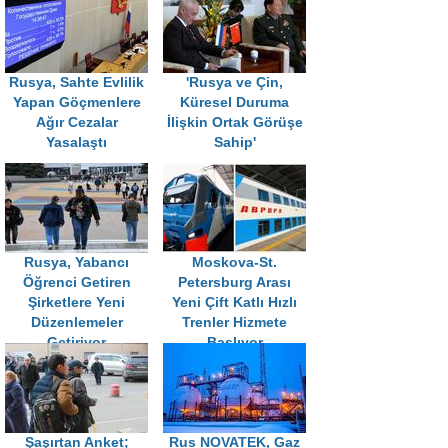
Rusya, Sahte Evlilik
'Rusya ve Çin,
Yapan Göçmenlere
Küresel Duruma
Ağır Cezalar
İlişkin Ortak Görüşe
Yasalaştı
Sahip'
Rusya, Yabancı
Moskova-St.
Öğrenci Getiren
Petersburg Arası
Şirketlere Yeni
Yeni Çift Katlı Hızlı
Düzenlemeler
Trenler Hizmete
Getiriyor
Başlıyor
Şaşırtan Anket;
Rus NOVATEK, Gaz