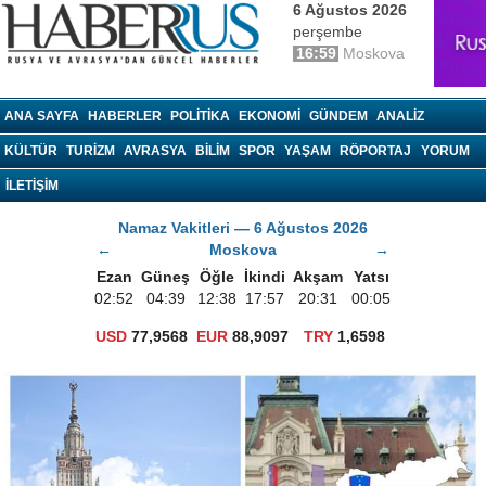
6 Ağustos 2026
perşembe
16:59
Moskova
haberrus.ru
ANA SAYFA
HABERLER
POLITIKA
EKONOMI
GÜNDEM
ANALIZ
KÜLTÜR
TURIZM
AVRASYA
BILIM
SPOR
YAŞAM
RÖPORTAJ
YORUM
İLETİŞİM
Namaz Vakitleri — 6 Ağustos 2026
←
Moskova
→
Ezan
Güneş
Öğle
İkindi
Akşam
Yatsı
02:52
04:39
12:38
17:57
20:31
00:05
USD
77,9568
EUR
88,9097
TRY
1,6598