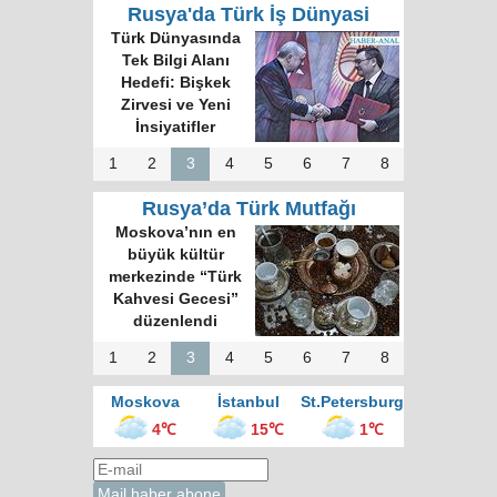
Rusya'da Türk İş Dünyasi
Türk Dünyasında
Tek Bilgi Alanı
Hedefi: Bişkek
Zirvesi ve Yeni
İnsiyatifler
1
2
3
4
5
6
7
8
Rusya’da Türk Mutfağı
Moskova’nın en
büyük kültür
merkezinde “Türk
Kahvesi Gecesi”
düzenlendi
1
2
3
4
5
6
7
8
Moskova
İstanbul
St.Petersburg
4℃
15℃
1℃