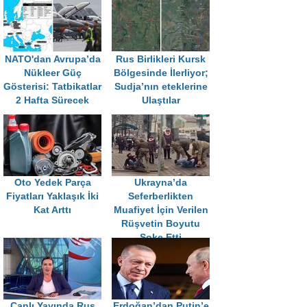
NATO'dan Avrupa’da
Rus Birlikleri Kursk
Nükleer Güç
Bölgesinde İlerliyor;
Gösterisi: Tatbikatlar
Sudja’nın eteklerine
2 Hafta Sürecek
Ulaştılar
Oto Yedek Parça
Ukrayna’da
Fiyatları Yaklaşık İki
Seferberlikten
Kat Arttı
Muafiyet İçin Verilen
Rüşvetin Boyutu
Şoke Etti
Canlı Yayında Rus
Erdoğan’dan Putin’e