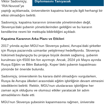
Viktor Sadovniçiy,
Diplomasını Tanıyacak
“RIA Novosti”ye
yaptığı açıklamada, üniversitenin kapatma kararıyla ilgili herhangi bir
etkisi olmadığını belirtti.
Sadovniçiy, kapatma kararının üniversite yönetiminden değil,
Slovenya’daki şubenin yöneticilerinden geldiğini ve bu kararın
kendilerine resmi bir mektupla bildirildiğini açıkladı.
Kapatma Kararının Arka Planı ve Etkileri
2017 yılında açılan MGU’nun Slovenya şubesi, Avrupa’daki şirketler
için Rusya pazarında uzmanlar yetiştirmeyi hedefliyordu. Slovenya
hükümeti başlangıçta bu projeye büyük destek sağlamış, şubenin
kurulması için €500 bin fon ayırmıştı. Ancak, 2024 yılı Mayıs ayında
Rusya Eğitim ve Bilim Bakanlığı, Koper’deki şubenin kapatılması
yönünde bir öneride bulundu.
Sadovniçiy, üniversitenin bu karara dahil olmadığını vurgularken,
Rusya ile Avrupa ülkeleri arasındaki eğitim işbirliğinin devam etmesini
istediklerini belirtti. Rektör, MGU’nun uluslararası işbirliğine her
zaman açık olduğunu ve olumsuz etkiler yaratacak bir adım
atmadıklarını ifade etti.
MGU’nun Slovenya şubesinin kapanmasına rağmen, üniversite