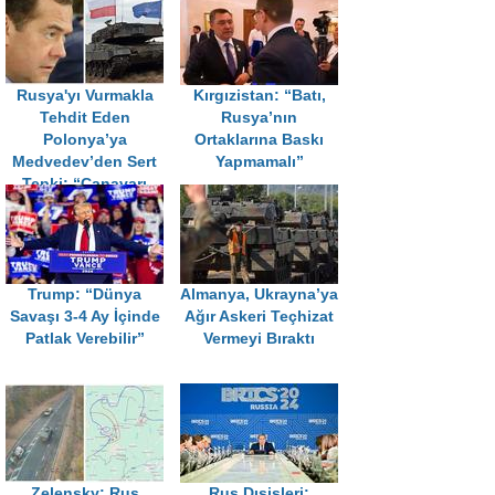
Rusya'yı Vurmakla
Kırgızistan: “Batı,
Tehdit Eden
Rusya’nın
Polonya’ya
Ortaklarına Baskı
Medvedev’den Sert
Yapmamalı”
Tepki: “Canavarı
Uyandırmayın”
Trump: “Dünya
Almanya, Ukrayna’ya
Savaşı 3-4 Ay İçinde
Ağır Askeri Teçhizat
Patlak Verebilir”
Vermeyi Bıraktı
Zelensky: Rus
Rus Dışişleri: