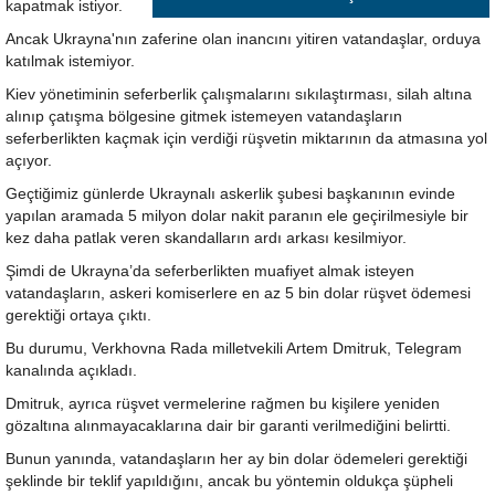
kapatmak istiyor.
Ancak Ukrayna'nın zaferine olan inancını yitiren vatandaşlar, orduya
katılmak istemiyor.
Kiev yönetiminin seferberlik çalışmalarını sıkılaştırması, silah altına
alınıp çatışma bölgesine gitmek istemeyen vatandaşların
seferberlikten kaçmak için verdiği rüşvetin miktarının da atmasına yol
açıyor.
Geçtiğimiz günlerde Ukraynalı askerlik şubesi başkanının evinde
yapılan aramada 5 milyon dolar nakit paranın ele geçirilmesiyle bir
kez daha patlak veren skandalların ardı arkası kesilmiyor.
Şimdi de Ukrayna’da seferberlikten muafiyet almak isteyen
vatandaşların, askeri komiserlere en az 5 bin dolar rüşvet ödemesi
gerektiği ortaya çıktı.
Bu durumu, Verkhovna Rada milletvekili Artem Dmitruk, Telegram
kanalında açıkladı.
Dmitruk, ayrıca rüşvet vermelerine rağmen bu kişilere yeniden
gözaltına alınmayacaklarına dair bir garanti verilmediğini belirtti.
Bunun yanında, vatandaşların her ay bin dolar ödemeleri gerektiği
şeklinde bir teklif yapıldığını, ancak bu yöntemin oldukça şüpheli