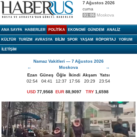
7 Ağustos 2026
cuma
01:06
Moskova
haberrus.ru
ANA SAYFA
HABERLER
POLITIKA
EKONOMI
GÜNDEM
ANALIZ
KÜLTÜR
TURIZM
AVRASYA
BILIM
SPOR
YAŞAM
RÖPORTAJ
YORUM
İLETİŞİM
Namaz Vakitleri — 7 Ağustos 2026
←
Moskova
→
Ezan
Güneş
Öğle
İkindi
Akşam
Yatsı
02:54
04:41
12:37
17:56
20:29
23:54
USD
77,9568
EUR
88,9097
TRY
1,6598