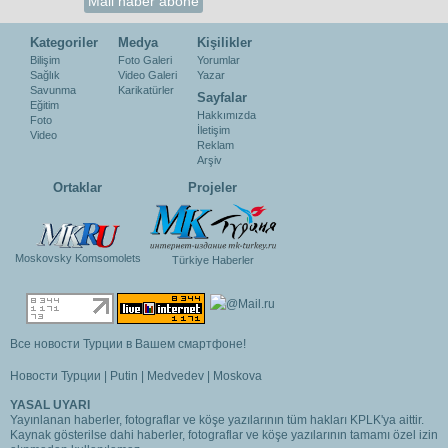
Kategoriler
Medya
Kişilikler
Bilişim
Foto Galeri
Yorumlar
Sağlık
Video Galeri
Yazar
Savunma
Karikatürler
Sayfalar
Eğitim
Hakkımızda
Foto
İletişim
Video
Reklam
Arşiv
Ortaklar
Projeler
Moskovsky Komsomolets
Türkiye Haberler
Все новости Турции в Вашем смартфоне!
Новости Турции
|
Putin
|
Medvedev
|
Moskova
YASAL UYARI
Yayınlanan haberler, fotograflar ve köşe yazılarının tüm hakları KPLK'ya aittir.
Kaynak gösterilse dahi haberler, fotograflar ve köşe yazılarının tamamı özel izin