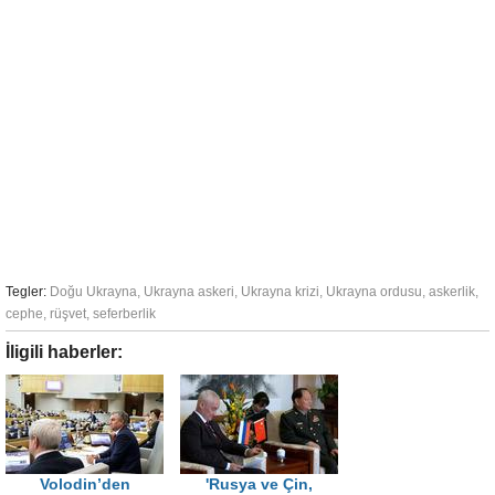
Tegler:
Doğu Ukrayna
,
Ukrayna askeri
,
Ukrayna krizi
,
Ukrayna ordusu
,
askerlik
,
cephe
,
rüşvet
,
seferberlik
İligili haberler:
Volodin’den
'Rusya ve Çin,