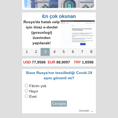
En çok okunan
Rusya'da hatalı celp
için itiraz e-devlet
(gosuslugi)
üzerinden
yapılacak!
1
2
3
4
5
6
7
8
USD
77,9568
EUR
88,9097
TRY
1,6598
Sizce Rusya'nın tescillediği Covid-19
aşısı güvenli mi?
Fikrim yok
Hayır
Evet
Cevapla
Anketler →