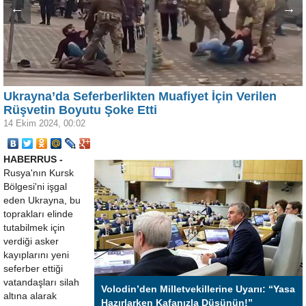
←
→
Ukrayna’da Seferberlikten Muafiyet İçin Verilen
Rüşvetin Boyutu Şoke Etti
14 Ekim 2024, 00:02
HABERRUS -
Rusya'nın Kursk
Bölgesi'ni işgal
eden Ukrayna, bu
toprakları elinde
tutabilmek için
verdiği asker
kayıplarını yeni
seferber ettiği
vatandaşları silah
Volodin’den Milletvekillerine Uyarıı: “Yasa
altına alarak
Hazırlarken Kafanızla Düşünün!”