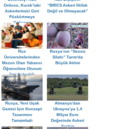
Ordusu, Kursk’taki
“BRICS Askeri İttifak
Askerlerimizi Geri
Değil ve Olmayacak”
Püskürtmeye
Çalışıyor
Rus
Rusya’nın “Sessiz
Üniversitelerinden
Silahı” Tarım'da
Mezun Olan Yabancı
Büyük Atılım
Öğrencilere Oturum
İzni Kolaylığı
Rusya, Yeni Uçak
Almanya’dan
Gemisi İçin Konsept
Ukrayna’ya 1,4
Tasarımını
Milyar Euro
Tamamladı
Değerinde Askeri
Yardım