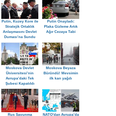
Putin, Kuzey Kore ile
Putin Onayladı:
Stratejik Ortaklık
Plaka Gizleme Artık
Anlaşmasını Devlet
Ağır Cezaya Tabi
Duması’na Sundu
Moskova Devlet
Moskova Beyaza
Üniversitesi’nin
Büründü! Mevsimin
Avrupa’daki Tek
ilk karı yağdı
Şubesi Kapatıldı
Rus Savunma
NATO'dan Avrupa’da