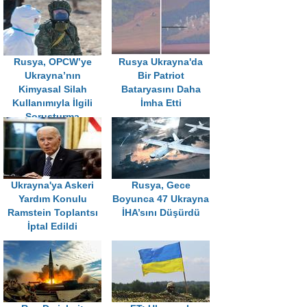
Rusya, OPCW’ye
Rusya Ukrayna'da
Ukrayna’nın
Bir Patriot
Kimyasal Silah
Bataryasını Daha
Kullanımıyla İlgili
İmha Etti
Soruşturma
Sonuçlarını İletti
Ukrayna'ya Askeri
Rusya, Gece
Yardım Konulu
Boyunca 47 Ukrayna
Ramstein Toplantsı
İHA’sını Düşürdü
İptal Edildi