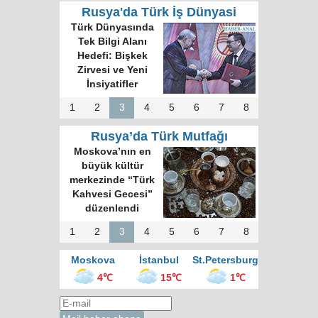
Rusya'da Türk İş Dünyasi
Türk Dünyasında
Tek Bilgi Alanı
Hedefi: Bişkek
Zirvesi ve Yeni
İnsiyatifler
1
2
3
4
5
6
7
8
Rusya’da Türk Mutfağı
Moskova’nın en
büyük kültür
merkezinde “Türk
Kahvesi Gecesi”
düzenlendi
1
2
3
4
5
6
7
8
Moskova
İstanbul
St.Petersburg
4℃
15℃
1℃