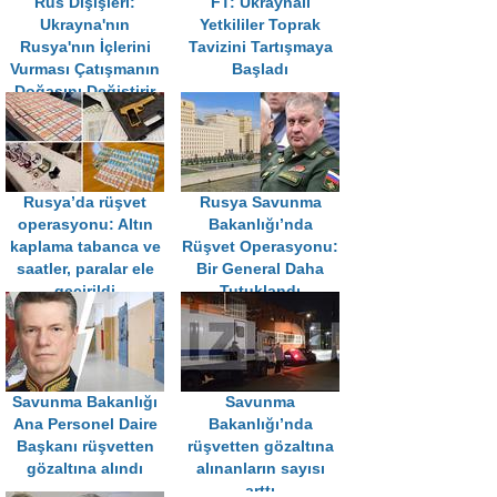
Rus Dışişleri:
FT: Ukraynalı
Ukrayna'nın
Yetkililer Toprak
Rusya'nın İçlerini
Tavizini Tartışmaya
Vurması Çatışmanın
Başladı
Doğasını Değiştirir
Rusya’da rüşvet
Rusya Savunma
operasyonu: Altın
Bakanlığı’nda
kaplama tabanca ve
Rüşvet Operasyonu:
saatler, paralar ele
Bir General Daha
geçirildi
Tutuklandı
Savunma Bakanlığı
Savunma
Ana Personel Daire
Bakanlığı’nda
Başkanı rüşvetten
rüşvetten gözaltına
gözaltına alındı
alınanların sayısı
arttı