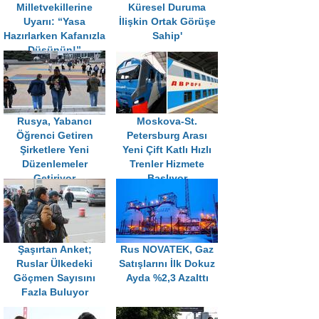
Milletvekillerine
Küresel Duruma
Uyarıı: “Yasa
İlişkin Ortak Görüşe
Hazırlarken Kafanızla
Sahip'
Düşünün!”
Rusya, Yabancı
Moskova-St.
Öğrenci Getiren
Petersburg Arası
Şirketlere Yeni
Yeni Çift Katlı Hızlı
Düzenlemeler
Trenler Hizmete
Getiriyor
Başlıyor
Şaşırtan Anket;
Rus NOVATEK, Gaz
Ruslar Ülkedeki
Satışlarını İlk Dokuz
Göçmen Sayısını
Ayda %2,3 Azalttı
Fazla Buluyor