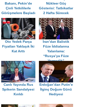
Bakanı, Pekin’de
Nükleer Güç
Çinli Yetkililerle
Gösterisi: Tatbikatlar
Görüşmelere Başladı
2 Hafta Sürecek
Oto Yedek Parça
İran’dan Balistik
Fiyatları Yaklaşık İki
Füze İddialarına
Kat Arttı
Yalanlama:
“Rusya’ya Füze
Vermedik”
Canlı Yayında Rus
Erdoğan’dan Putin’e
Spikerin Sandalyesi
İlginç Doğum Günü
Kırıldı
Hediyesi