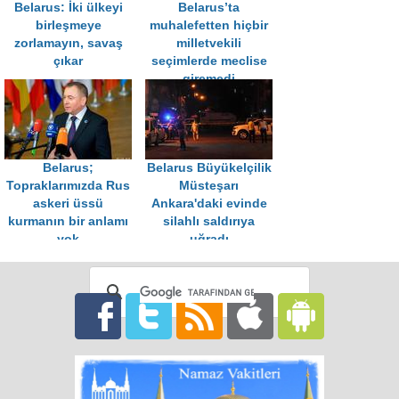
Belarus: İki ülkeyi
Belarus’ta
birleşmeye
muhalefetten hiçbir
zorlamayın, savaş
milletvekili
çıkar
seçimlerde meclise
giremedi
Belarus;
Belarus Büyükelçilik
Topraklarımızda Rus
Müsteşarı
askeri üssü
Ankara'daki evinde
kurmanın bir anlamı
silahlı saldırıya
yok
uğradı