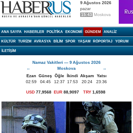
9 Ağustos 2026
pazar
15:43
Moskova
haberrus.ru
ANA SAYFA
HABERLER
POLITIKA
EKONOMI
GÜNDEM
ANALIZ
KÜLTÜR
TURIZM
AVRASYA
BILIM
SPOR
YAŞAM
RÖPORTAJ
YORUM
İLETİŞİM
Namaz Vakitleri — 9 Ağustos 2026
←
Moskova
→
Ezan
Güneş
Öğle
İkindi
Akşam
Yatsı
02:59
04:45
12:37
17:53
20:24
23:36
USD
77,9568
EUR
88,9097
TRY
1,6598