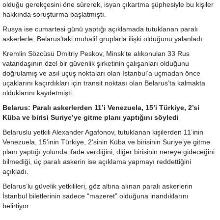
olduğu gerekçesini öne sürerek, isyan çıkartma şüphesiyle bu kişiler
hakkında soruşturma başlatmıştı.
Rusya ise cumartesi günü yaptığı açıklamada tutuklanan paralı
askerlerle, Belarus’taki muhalif gruplarla ilişki olduğunu yalanladı.
Kremlin Sözcüsü Dmitriy Peskov, Minsk'te alıkonulan 33 Rus
vatandaşının özel bir güvenlik şirketinin çalışanları olduğunu
doğrulamış ve asıl uçuş noktaları olan İstanbul’a uçmadan önce
uçaklarını kaçırdıkları için transit noktası olan Belarus’ta kalmakta
olduklarını kaydetmişti.
Belarus: Paralı askerlerden 11’i Venezuela, 15’i Türkiye, 2’si
Küba ve birisi Suriye’ye gitme planı yaptığını söyledi
Belaruslu yetkili Alexander Agafonov, tutuklanan kişilerden 11’inin
Venezuela, 15’inin Türkiye, 2’sinin Küba ve birisinin Suriye’ye gitme
planı yaptığı yolunda ifade verdiğini, diğer birisinin nereye gideceğini
bilmediği, üç paralı askerin ise açıklama yapmayı reddettiğini
açıkladı.
Belarus’lu güvelik yetkilileri, göz altına alınan paralı askerlerin
İstanbul biletlerinin sadece “mazeret” olduğuna inandıklarını
belirtiyor.