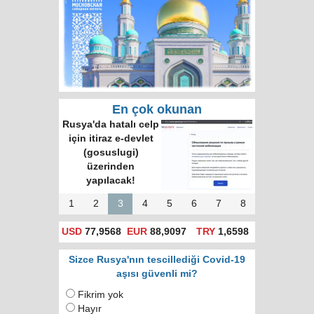
En çok okunan
Rusya'da hatalı celp
için itiraz e-devlet
(gosuslugi)
üzerinden
yapılacak!
1
2
3
4
5
6
7
8
USD
77,9568
EUR
88,9097
TRY
1,6598
Sizce Rusya'nın tescillediği Covid-19
aşısı güvenli mi?
Fikrim yok
Hayır