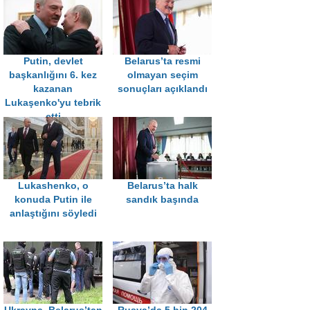
Putin, devlet
Belarus’ta resmi
başkanlığını 6. kez
olmayan seçim
kazanan
sonuçları açıklandı
Lukaşenko'yu tebrik
etti
Lukashenko, o
Belarus’ta halk
konuda Putin ile
sandık başında
anlaştığını söyledi