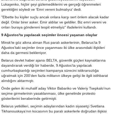
Lukaşenko, hiçbir şeyi gizlemediklerini ve gerçeği öğrenmeleri
gerektiğini söyledi ve ‘Emri vereni bulmalıyız’ dedi.
"Elbette bu kişiler suçlu ancak onlara karşı sert önlem alacak kadar
değil. Onlar birer asker. Emir aldılar ve geldiler. Biz emri vereni ve
onları buraya göndereni tespit etmeliyiz" ifadelerini kullandı.
9 Ağustos'ta yapılacak seçimler öncesi yaşanan olaylar
Minsk’te göz altına alınan Rus paralı askerlerinin, Belarus’ta 9
Ağustos’taki seçimler önce yaşanması iki ülke arasındaki ilişkileri
daha da germesi bekleniyor.
Belarus devlet haber ajansı BELTA, güvenlik güçleri kaynaklarına
dayandırarak verdiği bir haberde, 9 Ağustos’ta yapılacak
cumhurbaşkanlığı seçimleri kampanya sürecini istikrarsızlığa
uğratmak için 200’den fazla militanın ülkeye gelişi ile ilgili istihbarat
alındığını aktarmıştı.
Önde gelen iki muhalif aday Viktor Babariko ve Valeriy Tsepkalo'nun
seçime girmelerinin yasaklanması, ülke genelinde protesto
gösterilerini beraberinde getirmişti.
Belarus yetkilileri, seçimin adaylarından kadın siyasetçi Svetlana
Tikhanouskaya’nın kocasının bu paralı askerlerle doğrudan ilişkisi