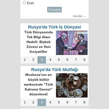
Evet
Cevapla
Anketler →
Rusya'da Türk İş Dünyasi
Türk Dünyasında
Tek Bilgi Alanı
Hedefi: Bişkek
Zirvesi ve Yeni
İnsiyatifler
1
2
3
4
5
6
7
8
Rusya’da Türk Mutfağı
Moskova’nın en
büyük kültür
merkezinde “Türk
Kahvesi Gecesi”
düzenlendi
1
2
3
4
5
6
7
8