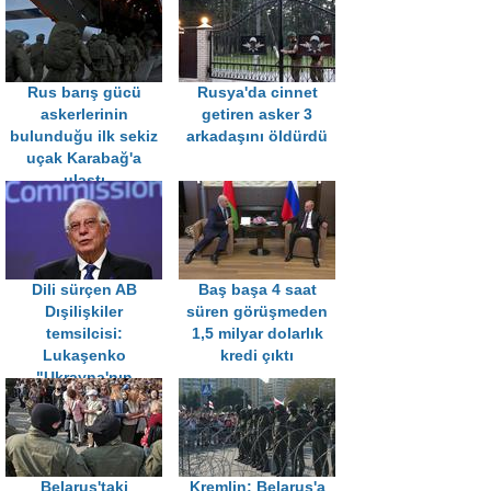
Rus barış gücü
Rusya'da cinnet
askerlerinin
getiren asker 3
bulunduğu ilk sekiz
arkadaşını öldürdü
uçak Karabağ'a
ulaştı
Dili sürçen AB
Baş başa 4 saat
Dışilişkiler
süren görüşmeden
temsilcisi:
1,5 milyar dolarlık
Lukaşenko
kredi çıktı
"Ukrayna'nın
yasadışı başkanıdır"
Belarus'taki
Kremlin: Belarus'a