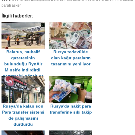
paralı asker
İligili haberler:
Belarus, muhalif
Rusya tedavülde
gazetecinin
olan kağıt paraların
bulunduğu RynAir
tasarımını yeniliyor
Minsk'e indirdirdi,
gazeteciyi gözaltına
aldı
Rusya’da kalan son
Rusya'da nakit para
Para transfer sistemi
transferine sıkı takip
de çalışmasını
durdurdu