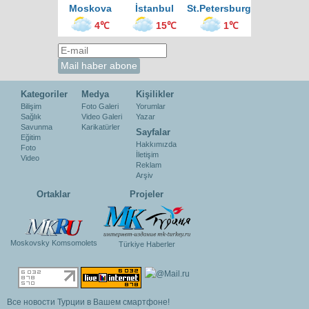
Moskova
İstanbul
St.Petersburg
4℃
15℃
1℃
Kategoriler
Medya
Kişilikler
Bilişim
Foto Galeri
Yorumlar
Sağlık
Video Galeri
Yazar
Savunma
Karikatürler
Sayfalar
Eğitim
Hakkımızda
Foto
İletişim
Video
Reklam
Arşiv
Ortaklar
Projeler
Moskovsky Komsomolets
Türkiye Haberler
Все новости Турции в Вашем смартфоне!