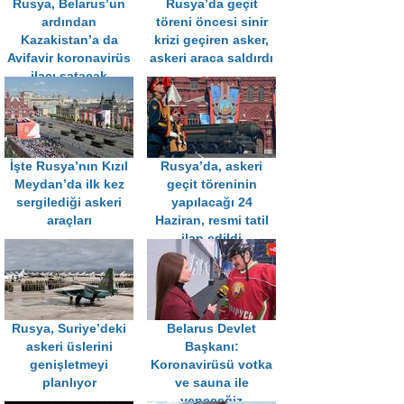
Rusya, Belarus’un
Rusya’da geçit
ardından
töreni öncesi sinir
Kazakistan’a da
krizi geçiren asker,
Avifavir koronavirüs
askeri araca saldırdı
ilacı satacak
İşte Rusya’nın Kızıl
Rusya’da, askeri
Meydan’da ilk kez
geçit töreninin
sergilediği askeri
yapılacağı 24
araçları
Haziran, resmi tatil
ilan edildi
Rusya, Suriye’deki
Belarus Devlet
askeri üslerini
Başkanı:
genişletmeyi
Koronavirüsü votka
planlıyor
ve sauna ile
yeneceğiz