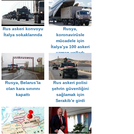
Rus askeri konvoyu
Rusya,
İtalya sokaklarında
koronavirüsle
mücadele için
İtalya’ya 100 askeri
uzman yolladı
Rusya, Belarus’la
Rus askeri polisi
olan kara sınırını
şehrin güvenliğini
kapattı
sağlamak için
Serakib’e girdi