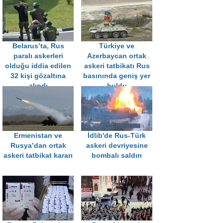
Belarus’ta, Rus
Türkiye ve
paralı askerleri
Azerbaycan ortak
olduğu iddia edilen
askeri tatbikatı Rus
32 kişi gözaltına
basınında geniş yer
alındı
buldu
Ermenistan ve
İdlib'de Rus-Türk
Rusya’dan ortak
askeri devriyesine
askeri tatbikat kararı
bombalı saldırı