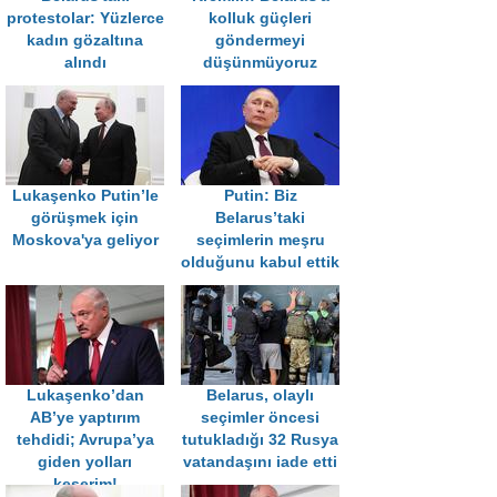
protestolar: Yüzlerce
kolluk güçleri
kadın gözaltına
göndermeyi
alındı
düşünmüyoruz
Lukaşenko Putin’le
Putin: Biz
görüşmek için
Belarus’taki
Moskova'ya geliyor
seçimlerin meşru
olduğunu kabul ettik
Lukaşenko’dan
Belarus, olaylı
AB’ye yaptırım
seçimler öncesi
tehdidi; Avrupa’ya
tutukladığı 32 Rusya
giden yolları
vatandaşını iade etti
keserim!