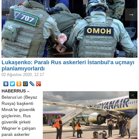
←
→
Lukaşenko: Paralı Rus askerleri İstanbul’a uçmayı
planlamıyorlardı
02 Ağustos 2020, 12:17
HABERRUS –
Belarus’un (Beyaz
Rusya) başkenti
Minsk’te güvenlik
güçlerinin, Rus
güvenlik şirketi
Wagner’e çalışan
paralı askerler