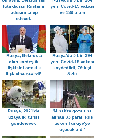
Ukrayna, Belarus’tan
Rusya’da 5 bin 204
tutuklanan Rusların
yeni Covid-19 vakası
iadesini talep
ve 139 ölüm
edecek
‘Rusya, Belarusla
Rusya’da 5 bin 394
olan kardeşlik
yeni Covid-19 vakası
ilişkisini ortaklık
kaydedildi, 79 kişi
ilişkisine çevirdi’
öldü
Rusya, 2021'de
'Minsk'te gözaltına
uzaya iki turist
alınan 33 paralı Rus
gönderecek
askeri Türkiye'ye
uçacaklardı’