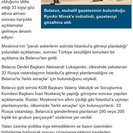
olduğunu iddia
ettiği 33 kişiyi göz
Belarus, muhalif gazetecinin bulunduğu
altına alması
RynAir Minsk'e indirdirdi, gazeteciyi
sonrası karşılıklı
gözaltına aldı
açıklamalar
gelmeye devam
ediyor.
Moskova’nın “paralı askerlerin aslında İstanbul'a gitmeyi planladığı”
yolundaki açıklaması, sonrası Türkiye sesziliğini korurken bir
açıklama da Belarus’tan geldi.
Belarus Devlet Başkanı Aleksandr Lukaşenko, ülkesinde yakalanan
33 Rusya vatandaşının İstanbul'a gitmeyi planlamadığını ve
Belarus'ta 'farklı amaçlar' için bulunduğunu söyledi.
Belarus gizli servisi KGB Başkanı Valeriy Vakulçik ve Soruşturma
Komitesi Başkanı İvan Noskeviç'le yaptığı görüşme sonrası yapılan
açıklamada; Ruslar, Moskova'nın altını çizdiği gibi İstanbul'a uçmayı
planlamıyordu, ülkemizde 'farklı amaçlar' için bulunuyorlardı. 33
Rusya vatandaşı, Belarus'a gönderilmesi planlanan 180 veya 200
kişilik bir grubun parçasıydı" sözlerine yer verildi.
Yalan üzerine politika inşa etmediklerini ve basın üzerinden
birbirlerine bağırarak sorunu çözemeyeceklerini kaydeden