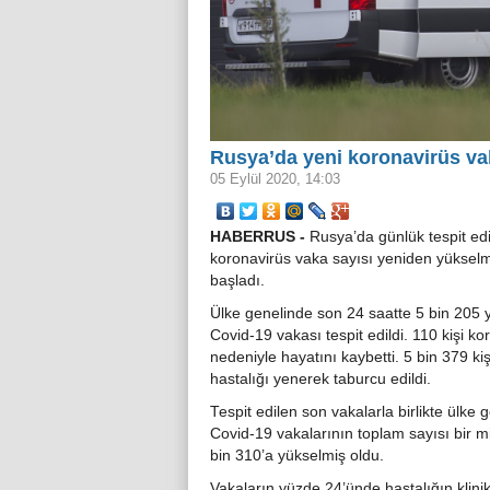
Rusya’da yeni koronavirüs va
05 Eylül 2020, 14:03
HABERRUS -
Rusya’da günlük tespit edi
koronavirüs vaka sayısı yeniden yüksel
başladı.
Ülke genelinde son 24 saatte 5 bin 205 
Covid-19 vakası tespit edildi. 110 kişi ko
nedeniyle hayatını kaybetti. 5 bin 379 kiş
hastalığı yenerek taburcu edildi.
Tespit edilen son vakalarla birlikte ülke 
Covid-19 vakalarının toplam sayısı bir m
bin 310’a yükselmiş oldu.
Vakaların yüzde 24’ünde hastalığın klini