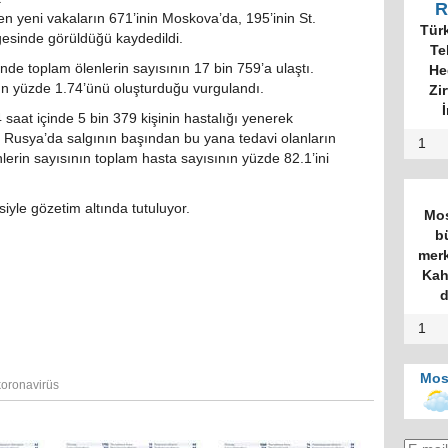
R
en yeni vakaların 671’inin Moskova’da, 195’inin St.
Tür
esinde görüldüğü kaydedildi.
Te
de toplam ölenlerin sayısının 17 bin 759’a ulaştı.
He
nın yüzde 1.74’ünü oluşturduğu vurgulandı.
Zi
İ
aat içinde 5 bin 379 kişinin hastalığı yenerek
e Rusya’da salgının başından bu yana tedavi olanların
1
nlerin sayısının toplam hasta sayısının yüzde 82.1’ini
iyle gözetim altında tutuluyor.
Mos
b
merk
Kah
d
1
Mos
koronavirüs