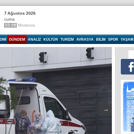
7 Ağustos 2026
cuma
03:09
Moskova
OMI
GÜNDEM
ANALIZ
KÜLTÜR
TURIZM
AVRASYA
BILIM
SPOR
YAŞAM
→