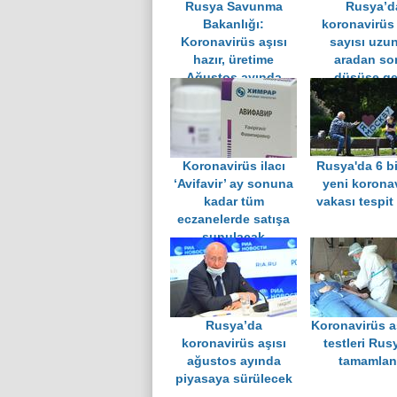
Rusya Savunma
Rusya’d
Bakanlığı:
koronavirüs
Koronavirüs aşısı
sayısı uzun
hazır, üretime
aradan so
Ağustos ayında
düşüşe ge
başlanabilir
Koronavirüs ilacı
Rusya'da 6 b
‘Avifavir’ ay sonuna
yeni korona
kadar tüm
vakası tespit 
eczanelerde satışa
sunulacak
Rusya’da
Koronavirüs a
koronavirüs aşısı
testleri Rus
ağustos ayında
tamamlan
piyasaya sürülecek