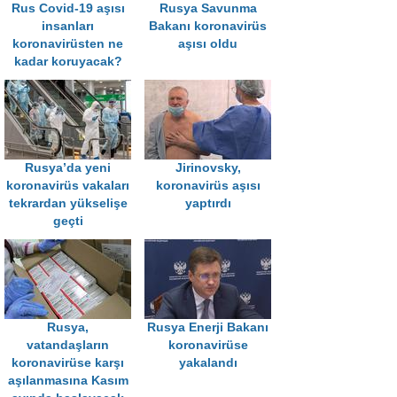
Rus Covid-19 aşısı
Rusya Savunma
insanları
Bakanı koronavirüs
koronavirüsten ne
aşısı oldu
kadar koruyacak?
Rusya’da yeni
Jirinovsky,
koronavirüs vakaları
koronavirüs aşısı
tekrardan yükselişe
yaptırdı
geçti
Rusya,
Rusya Enerji Bakanı
vatandaşların
koronavirüse
koronavirüse karşı
yakalandı
aşılanmasına Kasım