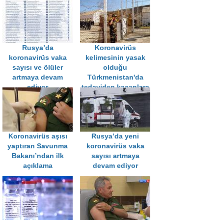
Rusya’da
Koronavirüs
koronavirüs vaka
kelimesinin yasak
sayısı ve ölüler
olduğu
artmaya devam
Türkmenistan'da
ediyor
tedaviden kaçanlara
hapis cezası
Koronavirüs aşısı
Rusya’da yeni
yaptıran Savunma
koronavirüs vaka
Bakanı’ndan ilk
sayısı artmaya
açıklama
devam ediyor