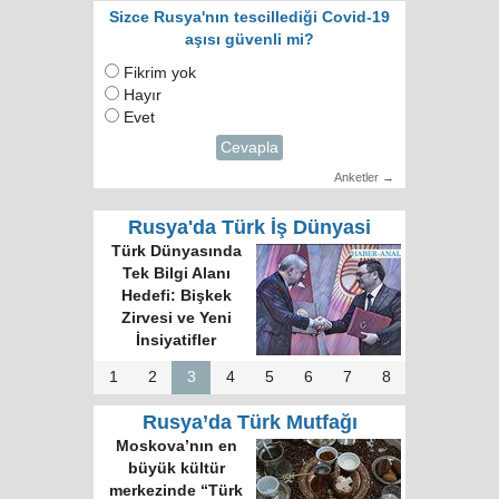
Sizce Rusya'nın tescillediği Covid-19
aşısı güvenli mi?
Fikrim yok
Hayır
Evet
Cevapla
Anketler →
Rusya'da Türk İş Dünyasi
Türk Dünyasında
Tek Bilgi Alanı
Hedefi: Bişkek
Zirvesi ve Yeni
İnsiyatifler
1
2
3
4
5
6
7
8
Rusya’da Türk Mutfağı
Moskova’nın en
büyük kültür
merkezinde “Türk