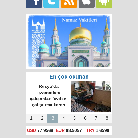
En çok okunan
Rusya’da
işverenlere
çalışanları 'evden'
çalıştırma kararı
1
2
3
4
5
6
7
8
USD
77,9568
EUR
88,9097
TRY
1,6598