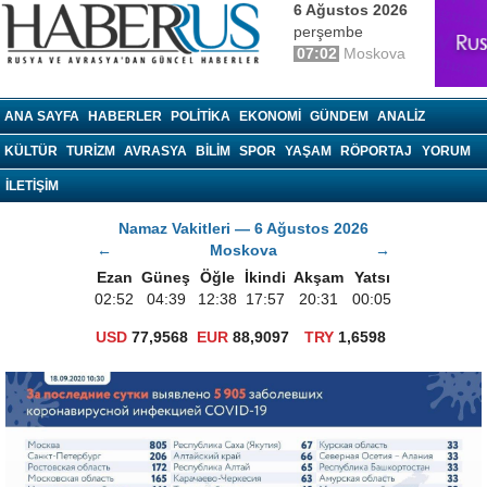
6 Ağustos 2026
perşembe
07:02
Moskova
haberrus.ru
ANA SAYFA
HABERLER
POLITIKA
EKONOMI
GÜNDEM
ANALIZ
KÜLTÜR
TURIZM
AVRASYA
BILIM
SPOR
YAŞAM
RÖPORTAJ
YORUM
İLETİŞİM
Namaz Vakitleri — 6 Ağustos 2026
←
Moskova
→
Ezan
Güneş
Öğle
İkindi
Akşam
Yatsı
02:52
04:39
12:38
17:57
20:31
00:05
USD
77,9568
EUR
88,9097
TRY
1,6598