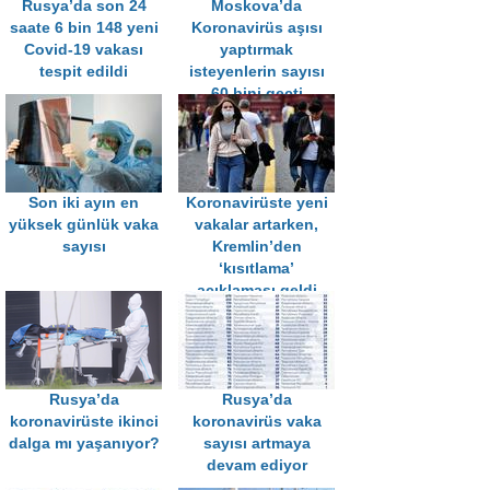
Rusya’da son 24
Moskova’da
saate 6 bin 148 yeni
Koronavirüs aşısı
Covid-19 vakası
yaptırmak
tespit edildi
isteyenlerin sayısı
60 bini geçti
Son iki ayın en
Koronavirüste yeni
yüksek günlük vaka
vakalar artarken,
sayısı
Kremlin’den
‘kısıtlama’
açıklaması geldi
Rusya’da
Rusya’da
koronavirüste ikinci
koronavirüs vaka
dalga mı yaşanıyor?
sayısı artmaya
devam ediyor