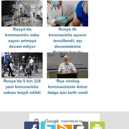
ayında başlayacak
Rusya’da
Rusya ilk
koronavirüs vaka
koronavirüs aşısını
sayısı artmaya
tescillendi; aşı
devam ediyor
denemelerine
Putin’in kızı da
katıldı
Rusya’da 5 bin 118
‘Rus virolog
yeni koronavirüs
koronavirüste ikinci
vakası tespit edildi
dalga için tarih verdi