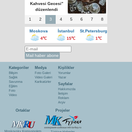
Kahvesi Gecesi”
düzenlendi
1
2
3
4
5
6
7
8
Moskova
İstanbul
St.Petersburg
4℃
15℃
1℃
Kategoriler
Medya
Kişilikler
Bilişim
Foto Galeri
Yorumlar
Sağlık
Video Galeri
Yazar
Savunma
Karikatürler
Sayfalar
Eğitim
Hakkımızda
Foto
İletişim
Video
Reklam
Arşiv
Ortaklar
Projeler
Moskovsky Komsomolets
Türkiye Haberler