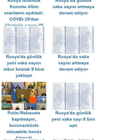
Rusya İstatistik
Rusya’da günlük
Kurumu ölüm
vaka sayısı artmaya
oranlarını açıkladı;
devam ediyor
COVID-19'dan
ölenlerin sayısı 45
bini geçti
Rusya'da günlük
Rusya’da vaka
yeni vaka sayısı
sayısı artmaya
rekor kırarak 9 bine
devam ediyor
yaklaştı
Putin:Rehavete
Rusya'da günlük
kapılmayın,
yeni vaka sayı 8 bini
koronavirüsle
aştı
mücadele henüz
bitmedi