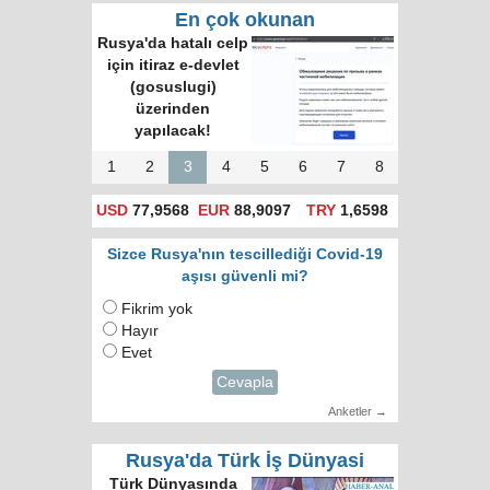
En çok okunan
Rusya'da hatalı celp
için itiraz e-devlet
(gosuslugi)
üzerinden
yapılacak!
1
2
3
4
5
6
7
8
USD
77,9568
EUR
88,9097
TRY
1,6598
Sizce Rusya'nın tescillediği Covid-19
aşısı güvenli mi?
Fikrim yok
Hayır
Evet
Cevapla
Anketler →
Rusya'da Türk İş Dünyasi
Türk Dünyasında