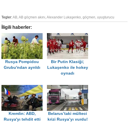
Tegler:
AB
,
AB göçmen akını
,
Alexander Lukaşenko
,
göçmen
,
uyuşturucu
İligili haberler:
Rusya Pompidou
Bir Putin Klasiği;
Grubu'ndan ayrıldı
Lukaşenko ile hokey
oynadı
Kremlin: ABD,
Belarus’taki mülteci
Rusya'yı tehdit etti
krizi Rusya’yı vurdu!