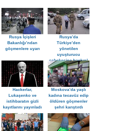
Rusya İçişleri
Rusya’da
Bakanlığı’ndan
Türkiye’den
göçmenlere uyarı
yönetilen
uyuşturucu
şebekesine baskın!
Hackerlar,
Moskova’da yaşlı
Lukaşenko ve
kadına tecavüz edip
istihbaratın gizli
öldüren göçmenler
kayıtlarını yayınladı
şehri karıştırdı