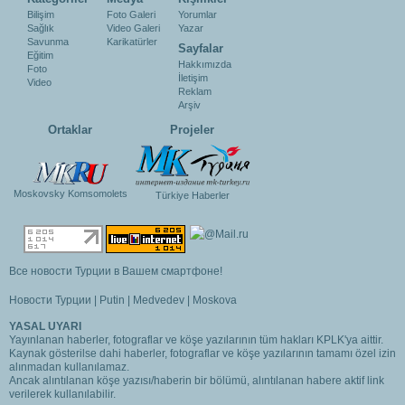
Bilişim
Foto Galeri
Yorumlar
Sağlık
Video Galeri
Yazar
Savunma
Karikatürler
Sayfalar
Eğitim
Hakkımızda
Foto
İletişim
Video
Reklam
Arşiv
Ortaklar
Projeler
Moskovsky Komsomolets
Türkiye Haberler
Все новости Турции в Вашем смартфоне!
Новости Турции
|
Putin
|
Medvedev
|
Moskova
YASAL UYARI
Yayınlanan haberler, fotograflar ve köşe yazılarının tüm hakları KPLK'ya aittir.
Kaynak gösterilse dahi haberler, fotograflar ve köşe yazılarının tamamı özel izin
alınmadan kullanılamaz.
Ancak alıntılanan köşe yazısı/haberin bir bölümü, alıntılanan habere aktif link
verilerek kullanılabilir.