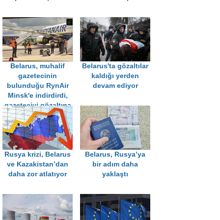
Belarus, muhalif
Belarus'ta gözaltılar
gazetecinin
kaldığı yerden
bulunduğu RynAir
devam ediyor
Minsk'e indirdirdi,
gazeteciyi gözaltına
aldı
Rusya krizi, Belarus
Belarus, Rusya’ya
ve Kazakistan’dan
bir adım daha
daha zor atlatıyor
yaklaştı