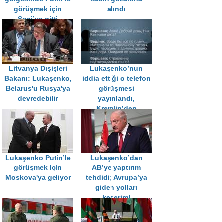
görüşmek için
alındı
Soçi’ye gitti
Litvanya Dışişleri
Lukaşenko’nun
Bakanı: Lukaşenko,
iddia ettiği o telefon
Belarus'u Rusya'ya
görüşmesi
devredebilir
yayınlandı,
Kremlin’den
açıklama geldi
Lukaşenko Putin’le
Lukaşenko’dan
görüşmek için
AB’ye yaptırım
Moskova'ya geliyor
tehdidi; Avrupa’ya
giden yolları
keserim!