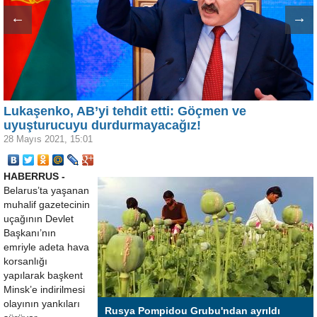
←
→
Lukaşenko, AB’yi tehdit etti: Göçmen ve
uyuşturucuyu durdurmayacağız!
28 Mayıs 2021, 15:01
HABERRUS -
Belarus’ta yaşanan
muhalif gazetecinin
uçağının Devlet
Başkanı’nın
emriyle adeta hava
korsanlığı
yapılarak başkent
Minsk’e indirilmesi
olayının yankıları
Rusya Pompidou Grubu'ndan ayrıldı