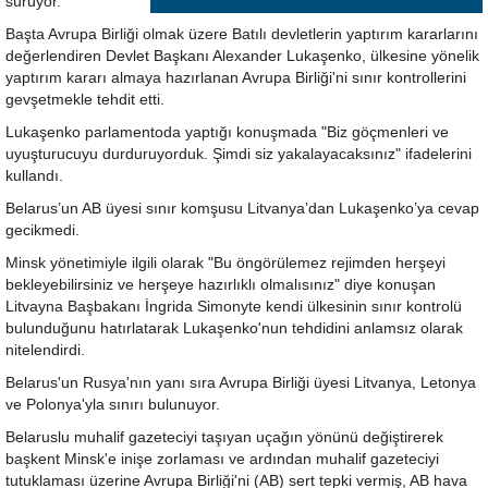
sürüyor.
Başta Avrupa Birliği olmak üzere Batılı devletlerin yaptırım kararlarını
değerlendiren Devlet Başkanı Alexander Lukaşenko, ülkesine yönelik
yaptırım kararı almaya hazırlanan Avrupa Birliği'ni sınır kontrollerini
gevşetmekle tehdit etti.
Lukaşenko parlamentoda yaptığı konuşmada "Biz göçmenleri ve
uyuşturucuyu durduruyorduk. Şimdi siz yakalayacaksınız" ifadelerini
kullandı.
Belarus’un AB üyesi sınır komşusu Litvanya’dan Lukaşenko’ya cevap
gecikmedi.
Minsk yönetimiyle ilgili olarak "Bu öngörülemez rejimden herşeyi
bekleyebilirsiniz ve herşeye hazırlıklı olmalısınız" diye konuşan
Litvayna Başbakanı İngrida Simonyte kendi ülkesinin sınır kontrolü
bulunduğunu hatırlatarak Lukaşenko'nun tehdidini anlamsız olarak
nitelendirdi.
Belarus'un Rusya'nın yanı sıra Avrupa Birliği üyesi Litvanya, Letonya
ve Polonya'yla sınırı bulunuyor.
Belaruslu muhalif gazeteciyi taşıyan uçağın yönünü değiştirerek
başkent Minsk'e inişe zorlaması ve ardından muhalif gazeteciyi
tutuklaması üzerine Avrupa Birliği'ni (AB) sert tepki vermiş, AB hava