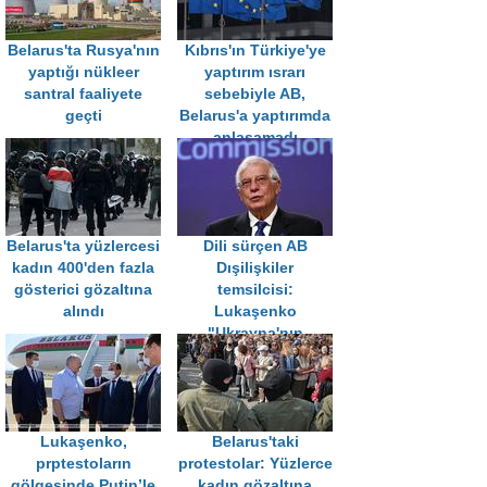
Belarus'ta Rusya'nın
Kıbrıs'ın Türkiye'ye
yaptığı nükleer
yaptırım ısrarı
santral faaliyete
sebebiyle AB,
geçti
Belarus'a yaptırımda
anlaşamadı
Belarus'ta yüzlercesi
Dili sürçen AB
kadın 400'den fazla
Dışilişkiler
gösterici gözaltına
temsilcisi:
alındı
Lukaşenko
"Ukrayna'nın
yasadışı başkanıdır"
Lukaşenko,
Belarus'taki
prptestoların
protestolar: Yüzlerce
gölgesinde Putin’le
kadın gözaltına