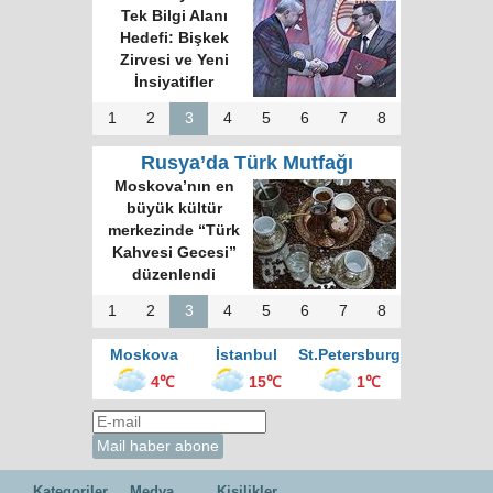
Tek Bilgi Alanı
Hedefi: Bişkek
Zirvesi ve Yeni
İnsiyatifler
1
2
3
4
5
6
7
8
Rusya’da Türk Mutfağı
Moskova’nın en
büyük kültür
merkezinde “Türk
Kahvesi Gecesi”
düzenlendi
1
2
3
4
5
6
7
8
Moskova
İstanbul
St.Petersburg
4℃
15℃
1℃
Kategoriler
Medya
Kişilikler