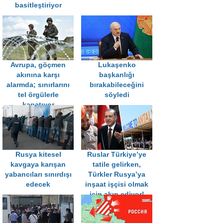
basitleştiriyor
Avrupa, göçmen
Lukaşenko
akınına karşı
başkanlığı
alarmda; sınırlarını
bırakabileceğini
tel örgülerle
söyledi
kapatıyor
Rusya kitesel
Ruslar Türkiye’ye
kavgaya karışan
tatile gelirken,
yabancıları sınırdışı
Türkler Rusya’ya
edecek
inşaat işçisi olmak
için akın ediyor!