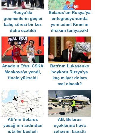
Rusya’da
Belarus’un Rusya’ya
göçmenlerin geçici
entegrasyonunda
kalış süresi bir kez
yeni adım; Kırım’ın
daha uzatıldı
ilhakını tanıyacak!
Anadolu Efes, CSKA
Batı'nın Lukaşenko
Moskova'yı yendi,
boykotu Rusya'ya
finale yükseldi
kaç milyar dolara
mal olacak?
AB’nin Belarus
AB, Belarus
yasağının ardından
uçaklarına hava
iptaller başladı
sahasını kapattı