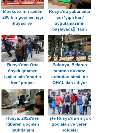
Moskova’nın acilen
Rusya’da yabancılar
200 bin göçmen işçi
için ‘çipli kart’
ihtiyacı var
uygulamasının
başlayacağı tarih
açıklandı
Rusya’dan Orta
Polonya, Belarus
Asyalı göçmen
sınırına duvarın
işçiler için 'charter
ardından şimdi de
tren’ projesi
OHAL ilan ediyor
Rusya, 2022'den
İşte Rusya’da en çok
itibaren göçmen
göç alan ve veren
istihdamını
bölgeler