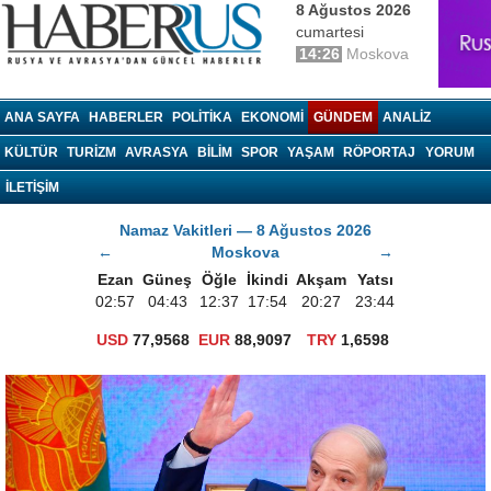
8 Ağustos 2026
cumartesi
14:26
Moskova
haberrus.ru
ANA SAYFA
HABERLER
POLITIKA
EKONOMI
GÜNDEM
ANALIZ
KÜLTÜR
TURIZM
AVRASYA
BILIM
SPOR
YAŞAM
RÖPORTAJ
YORUM
İLETİŞİM
Namaz Vakitleri — 8 Ağustos 2026
←
Moskova
→
Ezan
Güneş
Öğle
İkindi
Akşam
Yatsı
02:57
04:43
12:37
17:54
20:27
23:44
USD
77,9568
EUR
88,9097
TRY
1,6598