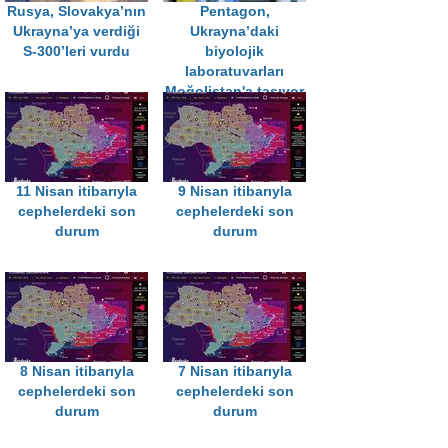
Rusya, Slovakya’nın
Pentagon,
Ukrayna’ya verdiği
Ukrayna’daki
S-300’leri vurdu
biyolojik
laboratuvarları
Moğolistan'a taşıyor
11 Nisan itibarıyla
9 Nisan itibarıyla
cephelerdeki son
cephelerdeki son
durum
durum
8 Nisan itibarıyla
7 Nisan itibarıyla
cephelerdeki son
cephelerdeki son
durum
durum