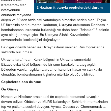
kontrol edilen
Kramatorsk tren
2 Haziran itibarıyla cephelerdeki durum
istasyonunu
önündeki meydana
düşen ve 50’den fazla sivil vatandaşın ölmesine neden olan “Toçka-
U” füzesinin seri numarası kodunun, Ukrayna ordusunun Donbass'ın
bombalanması sırasında kullandığı ve daha önce “fırlatılan” füzelerle
aynı olduğu ortaya çıktı. Bu Ukrayna Silahlı Kuvvetlerinin
envanterinde listelendiğini doğruluyor.
Bir diğer önemli haber ise Ukraynalıların yeniden Rus topraklarına
saldırıda bulunması.
Ukrayna tarafından, Kursk bölgesinin Ukrayna sınırındaki
Elizavetovka köyü bölgesinde bir sınır karakoluna ateş açıldı.
Bölgeden yapılan açıklamalarda herhangi bir hasar ve can kaybı
olmadığı, bombardımanın kışkırtıcı nitelikte olduğu bildirildi.
Cephelerde son durum:
Ön Güney
Herson ve Nikolaev arasındaki ön cephede konumsal savaşlar
devam ediyor. Obüsler ve MLRS kullanılıyor. Şehirlerin merkezinden
top ve patlama sesleri duyuyor. Ayrıca, Odessa ve Chernomorsk'ta