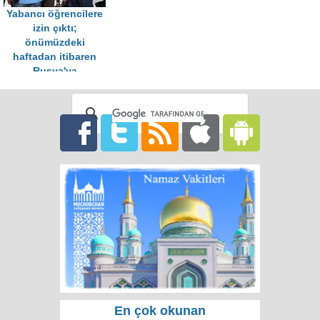
Yabancı öğrencilere
izin çıktı;
önümüzdeki
haftadan itibaren
Rusya'ya
girebilecekler
En çok okunan