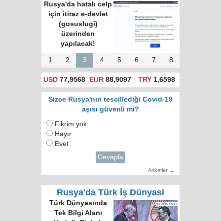
Rusya'da hatalı celp
için itiraz e-devlet
(gosuslugi)
üzerinden
yapılacak!
1
2
3
4
5
6
7
8
USD
77,9568
EUR
88,9097
TRY
1,6598
Sizce Rusya'nın tescillediği Covid-19
aşısı güvenli mi?
Fikrim yok
Hayır
Evet
Cevapla
Anketler →
Rusya'da Türk İş Dünyasi
Türk Dünyasında
Tek Bilgi Alanı