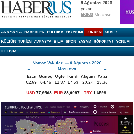
9 Ağustos 2026
pazar
13:25
Moskova
haberrus.ru
ANA SAYFA
HABERLER
POLITIKA
EKONOMI
GÜNDEM
ANALIZ
KÜLTÜR
TURIZM
AVRASYA
BILIM
SPOR
YAŞAM
RÖPORTAJ
YORUM
İLETİŞİM
Namaz Vakitleri — 9 Ağustos 2026
←
Moskova
→
Ezan
Güneş
Öğle
İkindi
Akşam
Yatsı
02:59
04:45
12:37
17:53
20:24
23:36
USD
77,9568
EUR
88,9097
TRY
1,6598