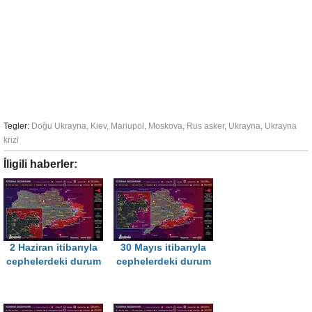
Tegler:
Doğu Ukrayna
,
Kiev
,
Mariupol
,
Moskova
,
Rus asker
,
Ukrayna
,
Ukrayna
krizi
İligili haberler:
2 Haziran itibarıyla
30 Mayıs itibarıyla
cephelerdeki durum
cephelerdeki durum