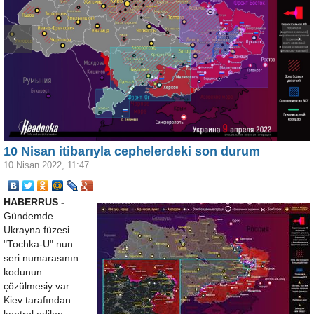
←
→
10 Nisan itibarıyla cephelerdeki son durum
10 Nisan 2022, 11:47
HABERRUS -
Gündemde
Ukrayna füzesi
"Tochka-U" nun
seri numarasının
kodunun
çözülmesiy var.
Kiev tarafından