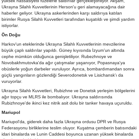
yüksek hassasiyetli füzelerle saldırılar gerçekleştiriliyor. Akşam,
Ukrayna Silahlı Kuvvetlerinin Herson'u geri alamayacağına dair
haberler geliyor. Ukrayna askerlerinden karşı saldırıya katılan
birimler Rusya Silahlı Kuvvetleri tarafından kuşatıldı ve şimdi yardım
istiyorlar.
Ön Doğu
Harkov'un eteklerinde Ukrayna Silahlı Kuvvetlerinin mevzilerine
büyük çaplı saldırılar yapıldı. Güney kıyısında İzyum'un altında
cephe mümkün olduğunca genişletiliyor. Rubezhnoye ve
Novobakhmutovka'da ağır çatışmalar yaşanıyor, Popasnaya'ya
obüslerle yoğun darbeler vuruluyor. Ayrıca, bombardımandan sonra
güçlü yangınların gözlendiği Severodonetsk ve Lisichansk'ı da
vuruyorlar.
Ukrayna Silahlı Kuvvetleri, Rubizhne ve Donetsk yerleşim bölgelerini
ağır topçu ve MLRS ile bombalıyor. Ukrayna saldırısında
Rubizhnoye'de ikinci kez nitrik asit dolu bir tanker havaya uçuruldu.
Mariupol
Mariupol'da, giderek daha fazla Ukrayna ordusu DPR ve Rusya
Federasyonu birliklerine teslim oluyor. Kuşatma çemberin batısındaki
idari binalarda ve Lunin Caddesi boyunca uzanan yüksek binalarda