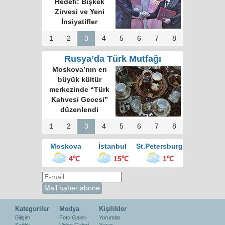
Hedefi: Bişkek
Zirvesi ve Yeni
İnsiyatifler
1
2
3
4
5
6
7
8
Rusya’da Türk Mutfağı
Moskova’nın en
büyük kültür
merkezinde “Türk
Kahvesi Gecesi”
düzenlendi
1
2
3
4
5
6
7
8
Moskova
İstanbul
St.Petersburg
4℃
15℃
1℃
Kategoriler
Medya
Kişilikler
Bilişim
Foto Galeri
Yorumlar